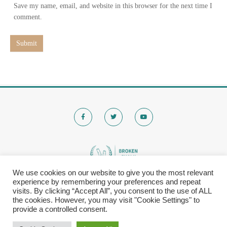
s
Save my name, email, and website in this browser for the next time I
i
comment.
t
e
Submit
We use cookies on our website to give you the most relevant
experience by remembering your preferences and repeat
© 2020 Brokenchalk. All rights reserved.
visits. By clicking “Accept All”, you consent to the use of ALL
Registered Stichting, KVK-nummer: 80591299​
the cookies. However, you may visit "Cookie Settings" to
provide a controlled consent.
Privacy Policy
|