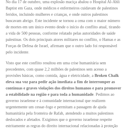
No dia 17 de outubro, uma explosão maciça abalou o Hospital Al-Ahli
Baptist em Gaza, onde médicos e enfermeiros cuidavam de palestinos
feridos, incluindo mulheres e crianças, e onde outros palestinos
buscavam abrigo. Este incidente se tornou a cena com o maior número
de mortes em um único evento desde o início do conflito atual, tirando
a vida de 500 pessoas, conforme relatado pelas autoridades de saúde
palestinas. Os dois principais atores militares no conflito, o Hamas e as
Forças de Defesa de Israel, afirmam que o outro lado foi responsável
pelo incidente.
Visto que este conflito resultou em uma crise humanitária sem
precedentes, com quase 2,2 milhões de palestinos sem acesso a
provisões básicas, como comida, água e eletricidade, a
Broken Chalk
eleva sua voz para pedir ação imediata a fim de interromper as
contínuas e graves violações dos direitos humanos e para promover
a estabilidade na região e para toda a humanidade
. Pedimos ao
governo israelense e à comunidade internacional que realizem
urgentemente um cessar-fogo e permitam a passagem de ajuda
humanitária pela fronteira de Rafah, atendendo a muitos palestinos
deslocados e afetados. Exigimos que o governo israelense respeite
estritamente as regras do direito internacional relacionadas à proteção