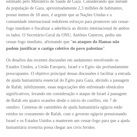
estimado pelo Ministério de Saúde de Gaza. Considerando que metade
da população de Gaza, aproximadamente 2,3 milhões de habitantes,
possui menos de 18 anos, é urgente que as Nações Unidas e a
comunidade internacional redobrem esforços para promover um cessar-
fogo imediato e fiscalizar a aderência ao direito internacional de ambos
os lados. O Secretário-Geral da ONU, Antônio Guterres, pediu um
cessar-fogo imediato, afirmando que “
os ataques do Hamas não
podem justificar o castigo coletivo do povo palestino
”.
Os desafios das recentes discussões em andamento envolvendo os
Estados Unidos, a União Europeia, Israel e o Egito são profundamente
preocupantes. O objetivo principal dessas discussões é facilitar a entrada
de ajuda humanitária essencial do Egito para Gaza, abrindo a passagem
de Rafah; infelizmente, essas negociações têm enfrentado obstáculos
significativos, levando em consideração o ataque de Israel à passagem
de Rafah em quatro ocasiões desde o início do conflito, em 7 de
outubro. Centenas de caminhões de ajuda humanitária egípcia estão
retidos no cruzamento de Rafah, com o governo egípcio pressionando
Israel e os Estados Unidos a manterem um cessar-fogo para que a ajuda
humanitária irrestrita possa chegar aos civis feridos.