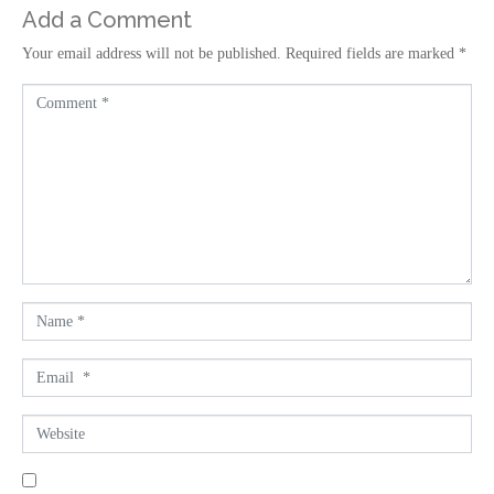
Add a Comment
Your email address will not be published.
Required fields are marked
*
C
o
m
m
e
n
t
*
N
a
m
E
e
m
*
a
W
i
e
l
b
*