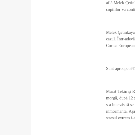
află Melek Çetink
copiiilor va cont
Melek Çetinkaya a
cazul. Într-adevă
Curtea Europeană 
Sunt aproape 341 
Murat Tekin și Ra
morgă, după 12 zi
s-a interzis să s
înmormânta. Așada
stresul extrem i-