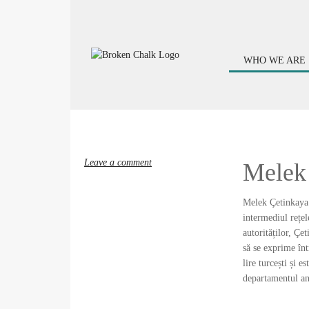
WHO WE ARE
Leave a comment
Melek 
Melek Çetinkaya e
intermediul rețel
autorităților, Çe
să se exprime înt
lire turcești și e
departamentul ant