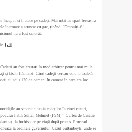
 început să îi atace pe cadeți. Mai întâi au spart fereastra
anele înarmate a aruncat cu gaz, țipând “Omorâți-i!”.
niciunul nu a fost omorât.
ile.
[vii]
 Cadeții au fost arestați în mod arbitrar pentru mai mult
gați și lăsați flămânzi. Când cadeții cereau voie la toaletă,
hisorii au adus 120 de oameni în camere în care era loc
toritățile au separat situația cadeților în cinci cazuri,
l podului Fatih Sultan Mehmet (FSM)”. Curtea de Casație
ondamnați la închisoare pe viață după proces. Procesul
ncționează la ordinele guvernului. Cazul Sultanbeyli, unde se