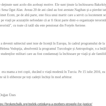
te deținute sunt acolo din aceleași motive. Ele sunt ținute la închisoarea Bakı
 Sena Ogut Alan. Aveau 20 de ani când au fost arestate.Nagihan și-a pierdut tat
et Ecem, pe de altă parte, este fiica unui martir care a servit ca locotenent seni
 pe viață pe acuzațiile nefondate că ar fi făcut parte dintr-o organizație terori
teroristă”, cu toate că tatăl său este pensionat din Forțele Aeriene.
a devenit subiectul unei teze de licență în Europa, în cadrul programului de l
Helena Vodopija, absolventă la programul Turcologie și Antropologie, s-a întâlni
 studenților militari care au fost condamnați la închisoare pe viață și ale familii
era mama a trei copii, ducând o viață modestă în Turcia. Pe 15 iulie 2016, ea 
e să îi elibereze pe toți cadeții închiși în mod arbitrar.
 Doğan Ünes
tps://brokenchalk.org/melek-cetinkaya-a-mothers-struggle-for-justice/