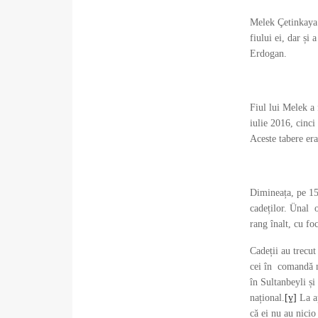
Melek Çetinkaya e
fiului ei, dar și
Erdogan.
Fiul lui Melek a
iulie 2016, cinci 
Aceste tabere era
Dimineața, pe 15 
cadeților. Ünal o
rang înalt, cu fo
Cadeții au trecut
cei în comandă nu
în Sultanbeyli și 
național.
[v]
La ap
că ei nu au nicio 