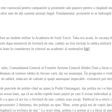
ste cunoscută pentru campaniile și protestele sale pașnice pentru a răspândi mesaj
 a altor sute de alți oameni arestați ilegal. Fundamental, protestele ei se îndreapt
 fost un student militar la Academia de forță Turcă. Taha era acasă, în vacanța
zile dupa tentativul de lovitură de stat, cadeții au fost invitați la tabăra militar
u luate în considerare în viitorul an academic al studenților.
[iii]
iulie, Comandantul General al Forțelor Aeriene General Abidin Ünal a făcut o vi
bișnuia să viziteze tabăra în fiecare vară, dar nu neanunțat. Își programa o vizit
c de tabără, mâncare de calitate și spații amenajate impecabil- vizitatorii pot int
 de punctele de poliție când au ajuns la Podul Osmangazi, dar poliția nu i-a înt
 aveau bani, așa că au strâns repede banii puțini pe care îi aveau individual și 
li s-a spus că are loc o lovitură de stat- cadeții erau șocați. Publicul le-a oferit
roximativ 2 dimineța, doi polițiști au spus “Bine, avem grijă noi de copiii ăștia,
legătură cu lovitura de stat.” La scurt timp, poliția i-a arestat și i-a făcut să aș