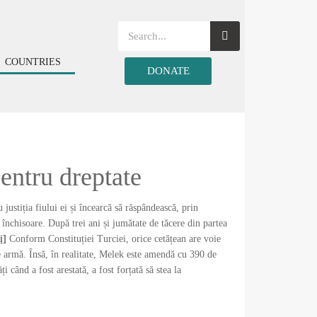
COUNTRIES
DONATE
ntru dreptate
ustiția fiului ei și încearcă să răspândească, prin
n închisoare. După trei ani și jumătate de tăcere din partea
i]
Conform Constituției Turciei, orice cetățean are voie
de armă. Însă, în realitate, Melek este amendă cu 390 de
ți când a fost arestată, a fost forțată să stea la