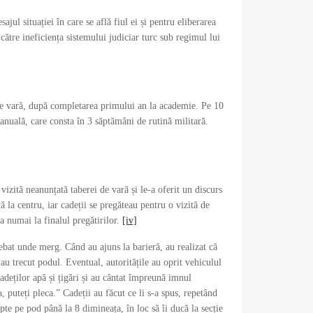
ul situației în care se află fiul ei și pentru eliberarea
ă către ineficiența sistemului judiciar turc sub regimul lui
 de vară, după completarea primului an la academie. Pe 10
ă anuală, care consta în 3 săptămâni de rutină militară.
zită neanunțată taberei de vară și le-a oferit un discurs
ă la centru, iar cadeții se pregăteau pentru o vizită de
ra numai la finalul pregătirilor.
[iv]
rebat unde merg. Când au ajuns la barieră, au realizat că
au trecut podul. Eventual, autoritățile au oprit vehiculul
 cadeților apă și țigări și au cântat împreună imnul
 puteți pleca.” Cadeții au făcut ce li s-a spus, repetând
tepte pe pod până la 8 dimineața, în loc să îi ducă la secție