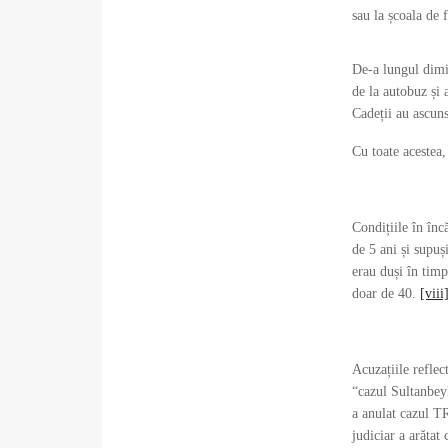
sau la școala de f
De-a lungul dimin
de la autobuz și 
Cadeții au ascuns
Cu toate acestea, 
Condițiile în înc
de 5 ani și supuși
erau duși în timp
doar de 40.
[viii
Acuzațiile reflect
“cazul Sultanbey
a anulat cazul TR
judiciar a arătat