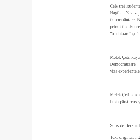
Cele trei studen
Nagihan Yavuz și
înmormântare. Nim
primit închisoare
“trădătoare” și “
Melek Çetinkaya 
Democratizare”. 
viza experiențele
Melek Çetinkaya 
lupta până reușeșt
Scris de Berkan
Text original:
ht