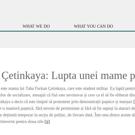
WHAT WE DO
WHAT YOU CAN DO
Çetinkaya: Lupta unei mame pe
ste mama lui Taha Furkan Çetinkaya, care este student militar. Ea luptă pentru j
elor de socializare, mesajul că fiul este nevinovat și cere ca el să fie eliberat di
tinkaya a decis că este timpul să protesteze prin demonstrații pașnice și marșuri.
[
r-o manieră pașnică, fără nevoie de permisiune și fără să fie supuși la atacuri 
ste deținută temporar la secția de poliție, de fiecare dată. Într-una dintre aceste dă
iterorist pentru doua zile.
[ii]