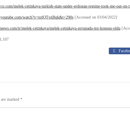
turco.com/melek-cetinkaya-turkish-state-under-erdogan-regime-took-me-out-on-t
w.youtube.com/watch?v=tofQTvdJlqk&t=290s
[Accessed on 03/04/2022]
alnews.com/tr/melek-cetinkaya/melek-cetinkaya-avrupada-tez-konusu-oldu
[Acce
1,107
Faceb
s are marked
*