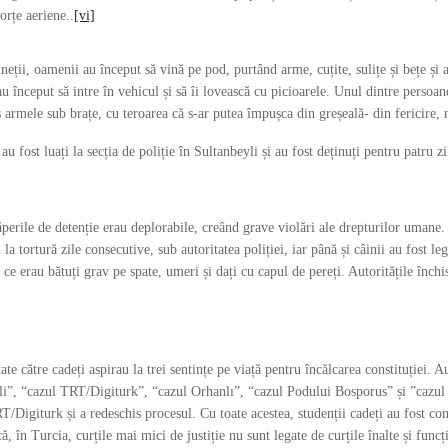
orțe aeriene..
[vi]
eții, oamenii au început să vină pe pod, purtând arme, cuțite, sulițe și bețe și au
au început să intre în vehicul și să îi lovească cu picioarele. Unul dintre perso
 armele sub brațe, cu teroarea că s-ar putea împușca din greșeală- din fericire, 
au fost luați la secția de poliție în Sultanbeyli și au fost deținuți pentru patru z
ăperile de detenție erau deplorabile, creând grave violări ale drepturilor umane.
 la tortură zile consecutive, sub autoritatea poliției, iar până și câinii au fost le
 ce erau bătuți grav pe spate, umeri și dați cu capul de pereți. Autoritățile înc
]
ate către cadeți aspirau la trei sentințe pe viață pentru încălcarea constituției. Au
li”, “cazul TRT/Digiturk”, “cazul Orhanlı”, “cazul Podului Bosporus” și ”cazu
T/Digiturk și a redeschis procesul. Cu toate acestea, studenții cadeți au fost c
 că, în Turcia, curțile mai mici de justiție nu sunt legate de curțile înalte și fu