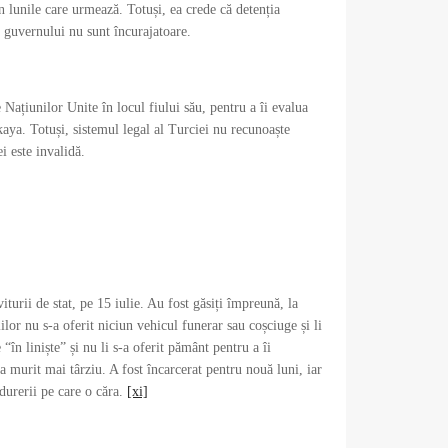
în lunile care urmează. Totuși, ea crede că detenția
le guvernului nu sunt încurajatoare.
Națiunilor Unite în locul fiului său, pentru a îi evalua
nkaya. Totuși, sistemul legal al Turciei nu recunoaște
i este invalidă.
urii de stat, pe 15 iulie. Au fost găsiți împreună, la
lor nu s-a oferit niciun vehicul funerar sau coșciuge și li
“în liniște” și nu li s-a oferit pământ pentru a îi
 murit mai târziu. A fost încarcerat pentru nouă luni, iar
durerii pe care o căra.
[xi]