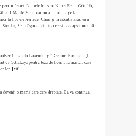
rköy pentru femei. Numele lor sunt Nimet Ecem Gönüllü,
ăl pe 1 Martie 2022, dar nu a putut merge la
or la Forțele Aeriene. Chiar și în situația asta, ea a
stă. Similar, Sena Ogut a primit aceeași pedeapsă, numită
a universitatea din Luxemburg “Drepturi Europene și
t cu Çetinkaya pentru teza de licență la master, care
lor lor.
[xii]
a devenit o mamă care cere dreptate. Ea va continua