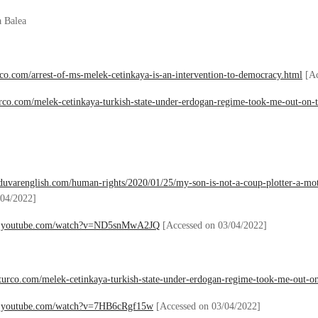
a Balea
urco.com/arrest-of-ms-melek-cetinkaya-is-an-intervention-to-democracy.html
[Ac
turco.com/melek-cetinkaya-turkish-state-under-erdogan-regime-took-me-out-on-t
duvarenglish.com/human-rights/2020/01/25/my-son-is-not-a-coup-plotter-a-mot
/04/2022]
w.youtube.com/watch?v=ND5snMwA2JQ
[Accessed on 03/04/2022]
liturco.com/melek-cetinkaya-turkish-state-under-erdogan-regime-took-me-out-on
w.youtube.com/watch?v=7HB6cRgf15w
[Accessed on 03/04/2022]