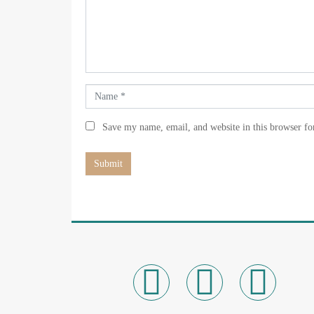
e
n
t
*
N
a
m
Save my name, email, and website in this browser fo
e
*
Submit