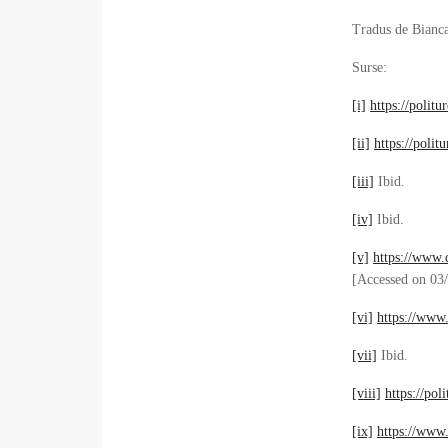
Tradus de Bianc
Surse:
[i]
https://polit
[ii]
https://poli
[iii]
Ibid.
[iv]
Ibid.
[v]
https://www.
[Accessed on 03
[vi]
https://ww
[vii]
Ibid.
[viii]
https://po
[ix]
https://ww