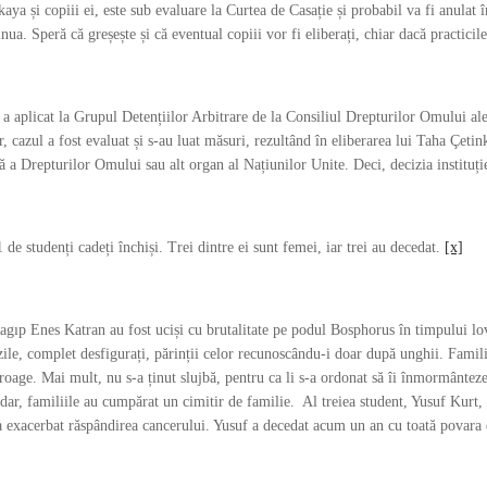
aya și copiii ei, este sub evaluare la Curtea de Casație și probabil va fi anulat 
inua. Speră că greșește și că eventual copiii vor fi eliberați, chiar dacă practici
 aplicat la Grupul Detențiilor Arbitrare de la Consiliul Drepturilor Omului ale 
r, cazul a fost evaluat și s-au luat măsuri, rezultând în eliberarea lui Taha Çeti
a Drepturilor Omului sau alt organ al Națiunilor Unite. Deci, decizia instituție
de studenți cadeți închiși. Trei dintre ei sunt femei, iar trei au decedat.
[x]
gıp Enes Katran au fost uciși cu brutalitate pe podul Bosphorus în timpului lovit
le, complet desfigurați, părinții celor recunoscându-i doar după unghii. Familii
e roage. Mai mult, nu s-a ținut slujbă, pentru ca li s-a ordonat să îi înmormânteze 
r, familiile au cumpărat un cimitir de familie. Al treiea student, Yusuf Kurt, a
a exacerbat răspândirea cancerului. Yusuf a decedat acum un an cu toată povara 