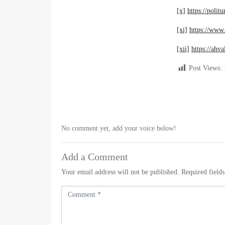
[x]
https://poli
[xi]
https://ww
[xii]
https://ahv
Post Views:
No comment yet, add your voice below!
Add a Comment
Your email address will not be published.
Required field
C
o
m
m