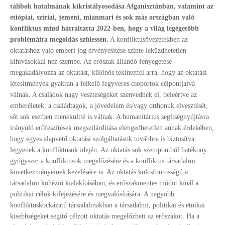
tálibok hatalmának kikristályosodása Afganisztánban, valamint az
etiópiai, szíriai, jemeni, mianmari és sok más országban való
konfliktus mind hátráltatta 2022-ben, hogy a világ legégetőbb
problémáira megoldás szülessen.
A konfliktusövezetekben az
oktatáshoz való emberi jog érvényesítése szinte leküzdhetetlen
kihívásokkal néz szembe. Az erőszak állandó fenyegetése
megakadályozza az oktatást, különös tekintettel arra, hogy az oktatási
létesítmények gyakran a felkelő fegyveres csoportok célpontjaivá
válnak. A családok nagy veszteségeket szenvednek el, beleértve az
emberéletek, a családtagok, a jövedelem és/vagy otthonuk elvesztését,
sőt sok esetben menekültté is válnak. A humanitárius segítségnyújtásra
irányuló erőfeszítések megszilárdítása elengedhetetlen annak érdekében,
hogy egyes alapvető oktatási szolgáltatások továbbra is biztosítva
legyenek a konfliktusok idején. Az oktatás sok szempontból hatékony
gyógyszer a konfliktusok megelőzésére és a konfliktus társadalmi
következményeinek kezelésére is. Az oktatás kulcsfontosságú a
társadalmi kohézió kialakításában, és erőszakmentes módot kínál a
politikai célok kifejezésére és megvalósítására. A nagyobb
konfliktuskockázatú társadalmakban a társadalmi, politikai és etnikai
kisebbségeket segítő célzott oktatás megelőzheti az erőszakot. Ha a