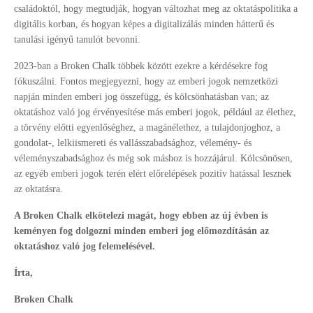
családoktól, hogy megtudják, hogyan változhat meg az oktatáspolitika a
digitális korban, és hogyan képes a digitalizálás minden hátterű és
tanulási igényű tanulót bevonni.
2023-ban a Broken Chalk többek között ezekre a kérdésekre fog
fókuszálni. Fontos megjegyezni, hogy az emberi jogok nemzetközi
napján minden emberi jog összefügg, és kölcsönhatásban van; az
oktatáshoz való jog érvényesítése más emberi jogok, például az élethez,
a törvény előtti egyenlőséghez, a magánélethez, a tulajdonjoghoz, a
gondolat-, lelkiismereti és vallásszabadsághoz, vélemény- és
véleményszabadsághoz és még sok máshoz is hozzájárul. Kölcsönösen,
az egyéb emberi jogok terén elért előrelépések pozitív hatással lesznek
az oktatásra.
A Broken Chalk elkötelezi magát, hogy ebben az új évben is
keményen fog dolgozni minden emberi jog előmozdításán az
oktatáshoz való jog felemelésével.
Írta,
Broken Chalk