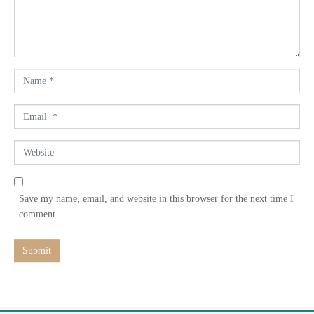
n
t
*
N
a
m
E
e
m
*
a
W
i
e
l
b
*
s
Save my name, email, and website in this browser for the next time I
i
comment.
t
e
Submit