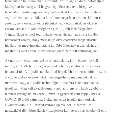
társadalmon belül konfliktus történik, az utólagos oktatás pótolhatja a
kitelepített lakosság által hagyott fejlődési réseket, elősegítve a
társadalom gazdagságának helyreállítását. A konfliktus utáni oktatás
segíthet azoknak is, akiket a konfliktus negatívan érintett, különösen
azokon, akik elvesztették családjukat vagy otthonukat; az oktatás
eszközt adhat a rugalmassághoz és az új, jobb lehetőségekhez.
Végezetül, az emberi jogi oktatás képes visszaintegrálni a korábbi
harcosokat azáltal, hogy megtanítja őket erőszakos magatartásuk
hibájára, és megvigasztalhatja a korábbi áldozatokat azáltal, hogy
megtanítja őket értékelni emberi lényként betöltött fontosságukat.
Az utolsó kihívás, amellyel az oktatásnak továbbra is szembe kell
néznie, a COVID-19 világjárvány okozta folyamatos változások és
lemaradások. A digitális tanulás által leginkább érintett tanulók, köztük
a kisgyermekek és azok, akik nem engedhetik meg maguknak az
internetet vagy a digitális technológiát, továbbra is lemaradnak az
iskolában. Meg kell akadályoznunk azt, amit egyre inkább „globális
tanulási válságnak” neveznek, mivel a gyerekek nem kapják meg a
COVID-19 előtti színvonalú oktatást, és az iskolák nem tudnak
alkalmazkodni a 21. század változó igényeihez. A nemzeti és
nemzetközi döntéshozóknak visszajelzést kell kérniük az iskoláktól és a