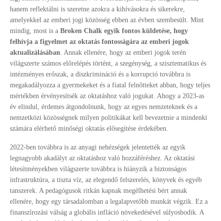
hanem reflektálni is szeretne azokra a kihívásokra és sikerekre,
amelyekkel az emberi jogi közösség ebben az évben szembesült. Mint
mindig, most is a
Broken Chalk egyik fontos küldetése, hogy
felhívja a figyelmet az oktatás fontosságára az emberi jogok
aktualizálásában
. Annak ellenére, hogy az emberi jogok terén
világszerte számos előrelépés történt, a szegénység, a szisztematikus és
intézményes erőszak, a diszkrimináció és a korrupció továbbra is
megakadályozza a gyermekeket és a fiatal felnőtteket abban, hogy teljes
mértékben érvényesítsék az oktatáshoz való jogukat. Ahogy a 2023-as
év elindul, érdemes átgondolnunk, hogy az egyes nemzeteknek és a
nemzetközi közösségnek milyen politikákat kell bevezetnie a mindenki
számára elérhető minőségi oktatás elősegítése érdekében.
2022-ben továbbra is az anyagi nehézségek jelentették az egyik
legnagyobb akadályt az oktatáshoz való hozzáféréshez. Az oktatási
létesítményekben világszerte továbbra is hiányzik a biztonságos
infrastruktúra, a tiszta víz, az elegendő felszerelés, könyvek és egyéb
tanszerek. A pedagógusok ritkán kapnak megélhetési bért annak
ellenére, hogy egy társadalomban a legalapvetőbb munkát végzik. Ez a
finanszírozási válság a globális infláció növekedésével súlyosbodik. A