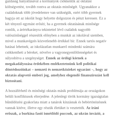
gazdaság hanyatlásával a kormányok csökkentik az oktatási
költségvetést, tovább rontva az oktatás minőségét. Ugyanakkor a
családoknak több jövedelemre van szükségük, ezért több gyermek
hagyja ott az iskolát hogy helyette dolgozzon és pénzt keressen. Ez a
két tényező egymást erősíti; ha a gyermek oktatásának minősége
romlik, a árértékarányra tekintettel lévő családok nagyobb
valószínűséggel részesítik előnyben a munkát az iskolával szemben,
mivel a munkavégzés közvetlenebb értékkel bír. Ennek tartós negatív
hatásai lehetnek; az iskolázatlan munkaerő mindenki számára
csökkentheti a béreket, növelve a vagyonegyenlőtlenségeket és
súlyosbítva a szegénységet.
Ennek az ördögi körnek a
megakadályozása érdekében emlékeztetnünk kell politikai
döntéshozóinkat – nemzeti és nemzetközieket egyaránt –, hogy az
oktatás alapvető emberi jog, amelyhez elegendő finanszírozást kell
biztosítani.
A hozzáférhető és minőségi oktatás másik problémája az országokon
belüli konfliktusok elterjedése. A jelenlegi török kormány igazságtalan
bűnüldözési gyakorlata miatt a tanárok kínzásnak és bebörtönözésnek
vannak kitéve, illetve egy részük életüket is vesztették.
Az iráni
erőszak, a burkina fasói ismétlődő puccsok, az ukrán invázió, a