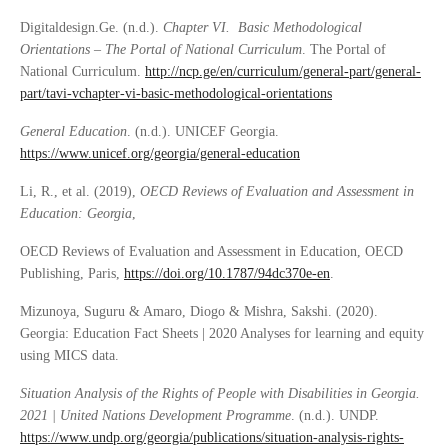
Digitaldesign.Ge. (n.d.).
Chapter VI. Basic Methodological
Orientations – The Portal of National Curriculum
. The Portal of
National Curriculum.
http://ncp.ge/en/curriculum/general-part/general-
part/tavi-vchapter-vi-basic-methodological-orientations
General Education
. (n.d.). UNICEF Georgia.
https://www.unicef.org/georgia/general-education
Li, R., et al. (2019),
OECD Reviews of Evaluation and Assessment in
Education: Georgia
,
OECD Reviews of Evaluation and Assessment in Education, OECD
Publishing, Paris,
https://doi.org/10.1787/94dc370e-en
.
Mizunoya, Suguru & Amaro, Diogo & Mishra, Sakshi. (2020).
Georgia: Education Fact Sheets | 2020 Analyses for learning and equity
using MICS data.
Situation Analysis of the Rights of People with Disabilities in Georgia.
2021 | United Nations Development Programme
. (n.d.). UNDP.
https://www.undp.org/georgia/publications/situation-analysis-rights-