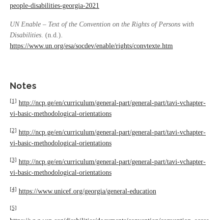
people-disabilities-georgia-2021
UN Enable – Text of the Convention on the Rights of Persons with
Disabilities
. (n.d.).
https://www.un.org/esa/socdev/enable/rights/convtexte.htm
Notes
[1]
http://ncp.ge/en/curriculum/general-part/general-part/tavi-vchapter-
vi-basic-methodological-orientations
[2]
http://ncp.ge/en/curriculum/general-part/general-part/tavi-vchapter-
vi-basic-methodological-orientations
[3]
http://ncp.ge/en/curriculum/general-part/general-part/tavi-vchapter-
vi-basic-methodological-orientations
[4]
https://www.unicef.org/georgia/general-education
[5]