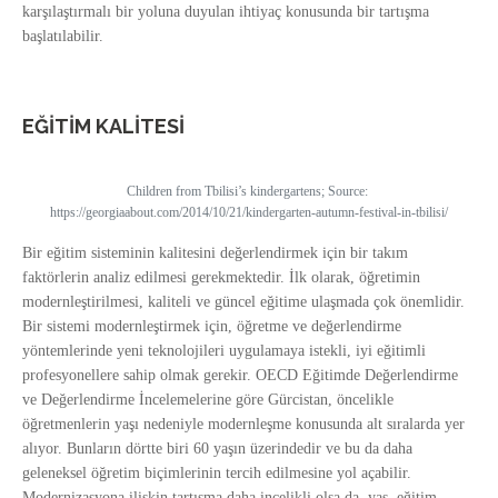
karşılaştırmalı bir yoluna duyulan ihtiyaç konusunda bir tartışma
başlatılabilir.
EĞİTİM KALİTESİ
Children from Tbilisi’s kindergartens; Source:
https://georgiaabout.com/2014/10/21/kindergarten-autumn-festival-in-tbilisi/
Bir eğitim sisteminin kalitesini değerlendirmek için bir takım
faktörlerin analiz edilmesi gerekmektedir. İlk olarak, öğretimin
modernleştirilmesi, kaliteli ve güncel eğitime ulaşmada çok önemlidir.
Bir sistemi modernleştirmek için, öğretme ve değerlendirme
yöntemlerinde yeni teknolojileri uygulamaya istekli, iyi eğitimli
profesyonellere sahip olmak gerekir. OECD Eğitimde Değerlendirme
ve Değerlendirme İncelemelerine göre Gürcistan, öncelikle
öğretmenlerin yaşı nedeniyle modernleşme konusunda alt sıralarda yer
alıyor. Bunların dörtte biri 60 yaşın üzerindedir ve bu da daha
geleneksel öğretim biçimlerinin tercih edilmesine yol açabilir.
Modernizasyona ilişkin tartışma daha incelikli olsa da, yaş, eğitim