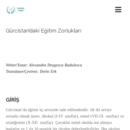
Gürcistan’daki Eğitim Zorlukları
Writer/Yazar: Alexandra Drugescu-Radulescu
Translator/Çeviren: Derin Erk
GİRİŞ
Gürcistan’da eğitim üç seviyede iade edilmektedir: ilk iki seviye
zorunlu olmak üzere, ilkokul (I-IV. sınıflar), temel (VII-IX. sınıflar) ve
ortaöğretim (X-XII. sınıflar). Çocuklar temel okulda not almaya
başlarlar ve 1 ila 10 puanlık bir ölçekte değerlendirilirler. Her okulun,