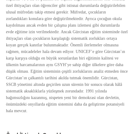
özel ihtiyaçları olan öğrenciler gibi istisnai durumlarda değiştirilebilen
ulusal müfredatı takip etmesi gerekir. Müfredat, çocukların
zorlandıkları konulara göre değiştirilmektedir. Ayrıca çocuğun okula
kaydolması ancak evden bir çalışma planı izlemesi gibi durumlarda
evde eğitime izin verilmektedir. Ancak Gürcistan eğitim sisteminde özel
ihtiyaçları olan çocukların karşılaştığı sistematik zorlukları ortaya
koyan gerçek kanıtlar bulunmaktadır. Önemli ilerlemeler olmasına
rağmen, mücadeleler hala devam ediyor. UNICEF’e göre Gürcistan’ın
karşı karşıya olduğu en büyük sorunlardan biri eğitimin kalitesi ve
ülkenin harcamalarının aynı GSYH’ye sahip diğer ülkelere göre daha
düşük olması. Eğitim sisteminin çeşitli zorluklarını analiz etmeden önce
Gürcistan’ın çalkantılı tarihini akılda tutmak önemlidir. Gürcistan,
SSCB yönetimi altında geçirilen uzun sürenin bir sonucu olarak hâlâ
sistematik aksaklıklarla yüzleşmek zorundadır. 1991 yılında
bağımsızlığını kazanmış, nispeten yeni bir demokrasi olan devletin,
önümüzdeki onyıllarda eğitim sistemini daha da geliştirme potansiyeli
hala mevcut.