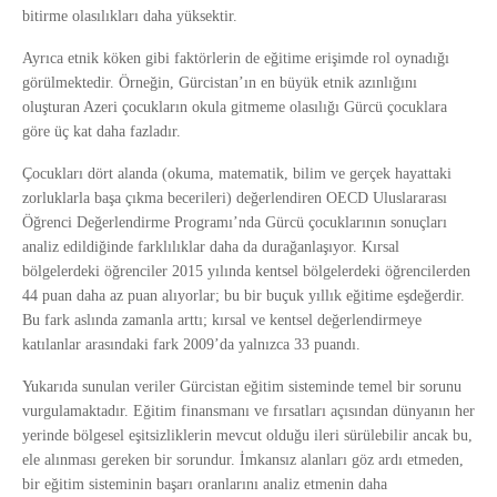
bitirme olasılıkları daha yüksektir.
Ayrıca etnik köken gibi faktörlerin de eğitime erişimde rol oynadığı
görülmektedir. Örneğin, Gürcistan’ın en büyük etnik azınlığını
oluşturan Azeri çocukların okula gitmeme olasılığı Gürcü çocuklara
göre üç kat daha fazladır.
Çocukları dört alanda (okuma, matematik, bilim ve gerçek hayattaki
zorluklarla başa çıkma becerileri) değerlendiren OECD Uluslararası
Öğrenci Değerlendirme Programı’nda Gürcü çocuklarının sonuçları
analiz edildiğinde farklılıklar daha da durağanlaşıyor. Kırsal
bölgelerdeki öğrenciler 2015 yılında kentsel bölgelerdeki öğrencilerden
44 puan daha az puan alıyorlar; bu bir buçuk yıllık eğitime eşdeğerdir.
Bu fark aslında zamanla arttı; kırsal ve kentsel değerlendirmeye
katılanlar arasındaki fark 2009’da yalnızca 33 puandı.
Yukarıda sunulan veriler Gürcistan eğitim sisteminde temel bir sorunu
vurgulamaktadır. Eğitim finansmanı ve fırsatları açısından dünyanın her
yerinde bölgesel eşitsizliklerin mevcut olduğu ileri sürülebilir ancak bu,
ele alınması gereken bir sorundur. İmkansız alanları göz ardı etmeden,
bir eğitim sisteminin başarı oranlarını analiz etmenin daha