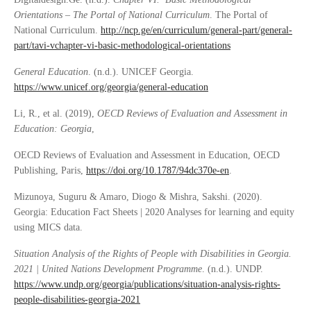
Orientations – The Portal of National Curriculum
. The Portal of
National Curriculum.
http://ncp.ge/en/curriculum/general-part/general-
part/tavi-vchapter-vi-basic-methodological-orientations
General Education
. (n.d.). UNICEF Georgia.
https://www.unicef.org/georgia/general-education
Li, R., et al. (2019),
OECD Reviews of Evaluation and Assessment in
Education: Georgia
,
OECD Reviews of Evaluation and Assessment in Education, OECD
Publishing, Paris,
https://doi.org/10.1787/94dc370e-en
.
Mizunoya, Suguru & Amaro, Diogo & Mishra, Sakshi. (2020).
Georgia: Education Fact Sheets | 2020 Analyses for learning and equity
using MICS data.
Situation Analysis of the Rights of People with Disabilities in Georgia.
2021 | United Nations Development Programme
. (n.d.). UNDP.
https://www.undp.org/georgia/publications/situation-analysis-rights-
people-disabilities-georgia-2021