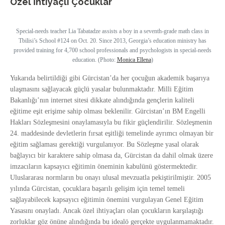
Özel İhtiyaçlı Çocuklar
Special-needs teacher Lia Tabatadze assists a boy in a seventh-grade math class in
Tbilisi’s School #124 on Oct. 20. Since 2013, Georgia’s education ministry has
provided training for 4,700 school professionals and psychologists in special-needs
education. (Photo:
Monica Ellena
)
Yukarıda belirtildiği gibi Gürcistan’da her çocuğun akademik başarıya
ulaşmasını sağlayacak güçlü yasalar bulunmaktadır. Milli Eğitim
Bakanlığı’nın internet sitesi dikkate alındığında gençlerin kaliteli
eğitime eşit erişime sahip olması beklenilir. Gürcistan’ın BM Engelli
Hakları Sözleşmesini onaylamasıyla bu fikir güçlendirilir. Sözleşmenin
24. maddesinde devletlerin fırsat eşitliği temelinde ayrımcı olmayan bir
eğitim sağlaması gerektiği vurgulanıyor. Bu Sözleşme yasal olarak
bağlayıcı bir karaktere sahip olmasa da, Gürcistan da dahil olmak üzere
imzacıların kapsayıcı eğitimin öneminin kabulünü göstermektedir.
Uluslararası normların bu onayı ulusal mevzuatla pekiştirilmiştir. 2005
yılında Gürcistan, çocuklara başarılı gelişim için temel temeli
sağlayabilecek kapsayıcı eğitimin önemini vurgulayan Genel Eğitim
Yasasını onayladı. Ancak özel ihtiyaçları olan çocukların karşılaştığı
zorluklar göz önüne alındığında bu idealö gerçekte uygulanmamaktadır.