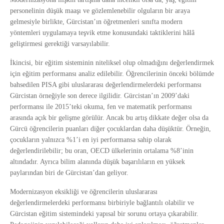
personelinin düşük maaşı ve gözlemlenebilir olguların bir araya
gelmesiyle birlikte, Gürcistan’ın öğretmenleri sınıfta modern
yöntemleri uygulamaya teşvik etme konusundaki taktiklerini hâlâ
geliştirmesi gerektiği varsayılabilir.
İkincisi, bir eğitim sisteminin niteliksel olup olmadığını değerlendirmek
için eğitim performansı analiz edilebilir. Öğrencilerinin önceki bölümde
bahsedilen PISA gibi uluslararası değerlendirmelerdeki performansı
Gürcistan örneğiyle son derece ilgilidir. Gürcistan’ın 2009’daki
performansı ile 2015’teki okuma, fen ve matematik performansı
arasında açık bir gelişme görülür. Ancak bu artış dikkate değer olsa da
Gürcü öğrencilerin puanları diğer çocuklardan daha düşüktür. Örneğin,
çocukların yalnızca %1’i en iyi performansa sahip olarak
değerlendirilebilir; bu oran, OECD ülkelerinin ortalama %8’inin
altındadır. Ayrıca bilim alanında düşük başarılıların en yüksek
paylarından biri de Gürcistan’dan geliyor.
Modernizasyon eksikliği ve öğrencilerin uluslararası
değerlendirmelerdeki performansı birbiriyle bağlantılı olabilir ve
Gürcistan eğitim sistemindeki yapısal bir sorunu ortaya çıkarabilir.