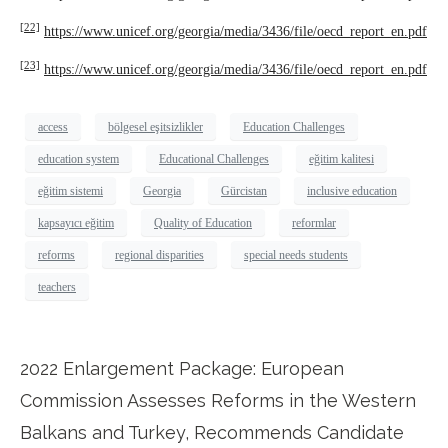
[22]
https://www.unicef.org/georgia/media/3436/file/oecd_report_en.pdf
[23]
https://www.unicef.org/georgia/media/3436/file/oecd_report_en.pdf
access
bölgesel eşitsizlikler
Education Challenges
education system
Educational Challenges
eğitim kalitesi
eğitim sistemi
Georgia
Gürcistan
inclusive education
kapsayıcı eğitim
Quality of Education
reformlar
reforms
regional disparities
special needs students
teachers
2022 Enlargement Package: European
Commission Assesses Reforms in the Western
Balkans and Turkey, Recommends Candidate