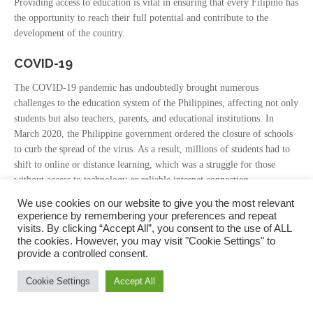
Providing access to education is vital in ensuring that every Filipino has
the opportunity to reach their full potential and contribute to the
development of the country.
COVID-19
The COVID-19 pandemic has undoubtedly brought numerous
challenges to the education system of the Philippines, affecting not only
students but also teachers, parents, and educational institutions. In
March 2020, the Philippine government ordered the closure of schools
to curb the spread of the virus. As a result, millions of students had to
shift to online or distance learning, which was a struggle for those
without access to technology or reliable internet connection.
We use cookies on our website to give you the most relevant
One of the major issues that the pandemic has exposed is the digital
experience by remembering your preferences and repeat
divide. The digital divide refers to the gap between those who have
visits. By clicking “Accept All”, you consent to the use of ALL
access to digital technologies and those who do not. In the context of
the cookies. However, you may visit "Cookie Settings" to
education, the digital divide means that students who lack access to
provide a controlled consent.
technology and the internet are at a disadvantage compared to those
Cookie Settings
Accept All
who have them. According to a survey conducted by the Department of
Education in July 2020, only 64% of the students who responded had