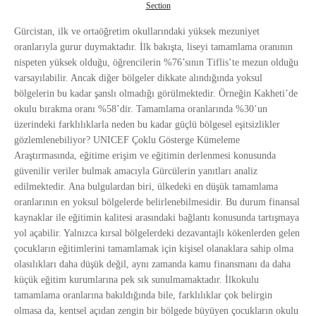
Section
Gürcistan, ilk ve ortaöğretim okullarındaki yüksek mezuniyet
oranlarıyla gurur duymaktadır. İlk bakışta, liseyi tamamlama oranının
nispeten yüksek olduğu, öğrencilerin %76’sının Tiflis’te mezun olduğu
varsayılabilir. Ancak diğer bölgeler dikkate alındığında yoksul
bölgelerin bu kadar şanslı olmadığı görülmektedir. Örneğin Kakheti’de
okulu bırakma oranı %58’dir. Tamamlama oranlarında %30’un
üzerindeki farklılıklarla neden bu kadar güçlü bölgesel eşitsizlikler
gözlemlenebiliyor? UNICEF Çoklu Gösterge Kümeleme
Araştırmasında, eğitime erişim ve eğitimin derlenmesi konusunda
güvenilir veriler bulmak amacıyla Gürcülerin yanıtları analiz
edilmektedir. Ana bulgulardan biri, ülkedeki en düşük tamamlama
oranlarının en yoksul bölgelerde belirlenebilmesidir. Bu durum finansal
kaynaklar ile eğitimin kalitesi arasındaki bağlantı konusunda tartışmaya
yol açabilir. Yalnızca kırsal bölgelerdeki dezavantajlı kökenlerden gelen
çocukların eğitimlerini tamamlamak için kişisel olanaklara sahip olma
olasılıkları daha düşük değil, aynı zamanda kamu finansmanı da daha
küçük eğitim kurumlarına pek sık sunulmamaktadır. İlkokulu
tamamlama oranlarına bakıldığında bile, farklılıklar çok belirgin
olmasa da, kentsel açıdan zengin bir bölgede büyüyen çocukların okulu