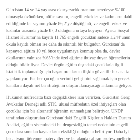
Gürcistan 14 ve 24 yaş arası okuryazarlık oranının neredeyse %100
olmasıyla övünürken, nüfus sayımı, engelli erkekler ve kadınların dahil
edildiğinde bu sayının yüzde 86,2’ye düştüğünü, ve engelli erkek ve
kadınlar arasında yüzde 87,0 olduğunu ortaya koyuyor. Ayrıca Sosyal
Hizmet Kurumu’na kayıtlı 11,765 engelli çocuktan sadece 1,244’ünün
okula kayıtlı olması ise daha da sıkıntılı bir bulgudur. Gürcistan’da
kapsayıcı eğitim 10 yıl önce uygulamaya konmuş olsa da, devlet
okullarının yalnızca %65’inde özel eğitime ihtiyaç duyan öğrencilerin
olduğu bildiriliyor. Devlet örgün eğitim dışındaki çocuklarla ilgili
istatistik toplamadığı için başarı oranlarına ilişkin güvenilir bir analiz
yapılamıyor. Bu, her çocuğun verimli gelişimini sağlamak için gerçek
kanıtlara dayalı net bir stratejinin oluşturulamayacağı anlamına geliyor.
Hükümet müfredatta bazı değişikliklere izin verirken, Gürcistan Genç
Avukatlar Derneği adlı STK, ulusal müfredatın özel ihtiyaçları olan
çocuklar için bir alternatif öğrenim sunmadığını belirtiyor. UNDP
tarafından oluşturulan Gürcistan’daki Engelli Kişilerin Hakları Durum
Analizi, eğitim sistemindeki bu dengesizliğin temel nedeninin engelli
çocuklara sunulan kaynakların eksikliği olduğunu belirtiyor. Daha iyi
bir altyapı, öğrenme materyalleri ve bu alanda çalışan profesyonellerin