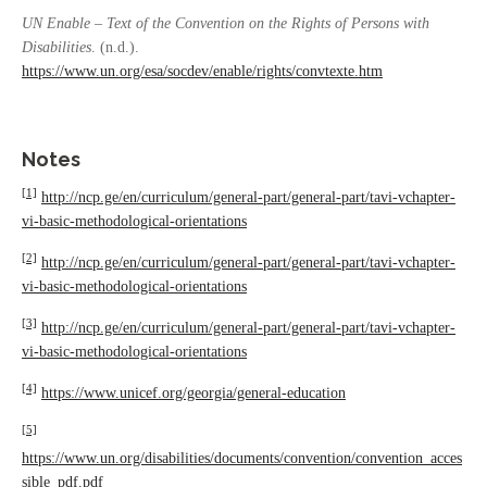
UN Enable – Text of the Convention on the Rights of Persons with
Disabilities
. (n.d.).
https://www.un.org/esa/socdev/enable/rights/convtexte.htm
Notes
[1]
http://ncp.ge/en/curriculum/general-part/general-part/tavi-vchapter-
vi-basic-methodological-orientations
[2]
http://ncp.ge/en/curriculum/general-part/general-part/tavi-vchapter-
vi-basic-methodological-orientations
[3]
http://ncp.ge/en/curriculum/general-part/general-part/tavi-vchapter-
vi-basic-methodological-orientations
[4]
https://www.unicef.org/georgia/general-education
[5]
https://www.un.org/disabilities/documents/convention/convention_acces
sible_pdf.pdf