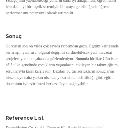
Pedagojinin yapılabileceği yolların daha iyi anlaşılması, öğretmenler
için daha iyi bir teşvik sistemiyle bir araya getirildiğinde öğrenci
performansını potansiyel olarak artırabilir.
Sonuç
Gürcistan son on yılda çok sayıda reformdan geçti. Eğitim kalitesinde
bir artışın yanı sıra, olgusal değişimi sürdürebilecek yeni mevzuat
projeleri yaratma çabası da gözlemleniyor. Bununla birlikte Gürcistan
hâlâ ülke genelinde çocukların yaşamlarını etkileyen bir takım eğitim
sorunlarıyla karşı karşıyadır. Bazıları bu tür zorlukların sonuçlarını
hissetmeye daha yatkın olsa da, yukarıda da belirtildiği gibi, eğitim
sisteminin iyileştirilmesi herkese fayda sağlayabilir.
Reference List
Digitaldesign.Ge. (n.d.).
Chapter VI. Basic Methodological