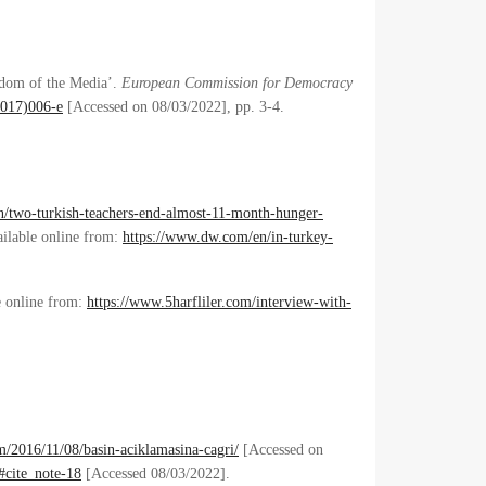
edom of the Media’.
European Commission for Democracy
2017)006-e
[Accessed on 08/03/2022], pp. 3-4.
/two-turkish-teachers-end-almost-11-month-hunger-
ailable online from:
https://www.dw.com/en/in-turkey-
e online from:
https://www.5harfliler.com/interview-with-
m/2016/11/08/basin-aciklamasina-cagri/
[Accessed on
cite_note-18
[Accessed 08/03/2022].