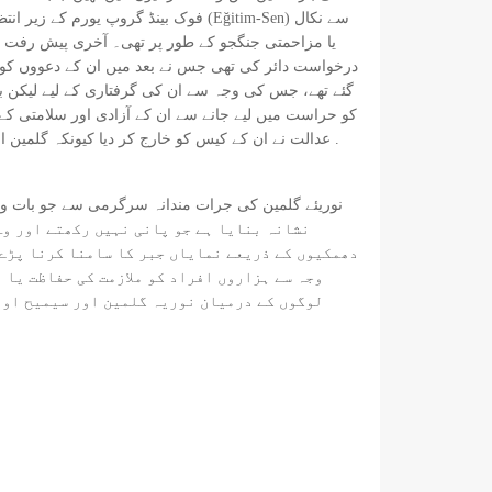
فوک بینڈ گروپ یورم کے زیر انتظام 
کو حراست میں لیے جانے سے ان کے آزادی اور سلامتی کے ح
. عدالت نے ان کے کیس کو خارج کر دیا کیونکہ گلمین 
نشانہ بنایا ہے جو پانی نہیں رکھتے اور وہ
دھمکیوں کے ذریعے نمایاں جبر کا سامنا کرنا پڑے 
وجہ سے ہزاروں افراد کو ملازمت کی حفاظت یا م
لوگوں کے درمیان نوریہ گلمین اور سیمیح اوزک