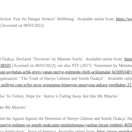
Action: Fear for Hunger Strikers’ Wellbeing’. Available online from:
https://
[Accessed on 08/03/2022].
Özakça, Declared ‘Terrorists’ by Minister Soylu’. Available online from:
http
-748105
[Accessed on 08/03/2022]; see also
NTV
(2017) ‘Statements by Minist
akan-soyludan-aclik-grevi-yapan-nuriye-gulmenle-ilgili-aciklamalar,Jg2i0I6
rganisation: “The Truth of Nuriye Gülmen and Semih Özakça”’. Available onli
milliyet.com.tr/bir-teror-orgutunun-bitmeyen-senaryosu-ankara-yerelhaber-2
 also ‘In Turkey, Hope for ‘Justice is Fading Away Just like My Muscles’.
like My Muscles’.
cted the Appeal Against the Detention of Nuriye Gülmen and Semih Özakça’
Hu
nuriye-gulmen-ve-semih-ozakcanin-tutukluluguna-yapilan-itirazi-reddetti-405
s Application’.
Voice of America
. Available online from:
https://www.amerika