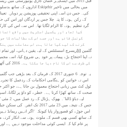
قبل 2015 میں ایسکیہر عثمان گازی یونیورسٹی م
کی۔ جس دن اسے اپنی تحقیقی پوزیشن پر دوبارہ تعینا
کیا تھا، اور یکسیل اسٹریٹ میں واقع انسانی
کونسل قائم ہے اور جسے اس کے مطالبات کا جوا
کرنے کے لیے کیا جاتا ہے، اس معاملے میں ہنگ
گلمین
[i]
اپنی ملازمتوں پر واپس جانے کی اجازت دیتا ہے۔ 13,000 OYP ریسرچ اس
آن لائن ورڈپریس بلاگ پر اس کے تجربے کو پڑھنے، اور آخر کار CNN کی طرف سے اس کا نام دیا جا سکتا ہے۔ 2016 کی آٹھ نمایاں خواتین میں سے ایک جو اس کے 50ویں دن احتجاج تک ہے۔
ٹول کٹ میں زبانی احتجاج معمول بن جاتا ہے، جو اکثر
صحت کے ساتھ کھڑا کرتا ہے۔ خطرے کو داؤ پر لگانا، اس
اس جوڑے کو قصوروار پایا کیونکہ ‘اگر انہیں ریمانڈ نہ
پر عام کیا کہ ایسی کوئی مداخلت موجود نہیں ہے اور 