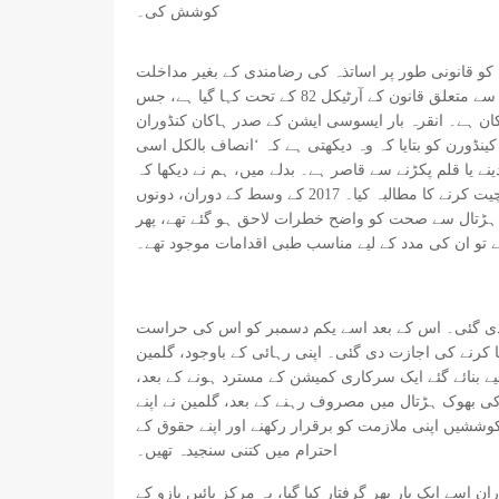
کوشش کی۔
 کو قانونی طور پر اساتذہ کی رضامندی کے بغیر مداخلت
کرنے اور بھوک ہڑتال ختم کرنے کی اجازت ہے۔ وہ بے ہوش ہونے پر بھی مداخلت کر سکتے ہیں، جیسا کہ سزا نمبر 5275 پر عملدرآمد سے متعلق قانون کے آرٹیکل 82 کے تحت کہا گیا ہے، جس
مکان ہے۔ انقرہ بار ایسوسی ایشن کے صدر ہاکان کنڈوران
کینڈورن کو بتایا کہ وہ دیکھتی ہے کہ ‘انصاف بالکل اسی
نے سے قاصر ہے۔ بدلے میں، ہم نے دیکھا کہ Canduran نے حکومت
سے سماجی مفاہمت کے ذریعے بھوک ہڑتال ختم کرنے اور ہنگامی حکمناموں سے غیر منصفانہ طور پر متاثر ہونے والوں کے ساتھ بات چیت کرنے کا مطالبہ کیا۔ 2017 کے وسط کے دوران، دونوں
وک ہڑتال سے صحت کو واضح خطرات لاحق ہو گئے تھے، پھر
ے تو ان کی مدد کے لیے مناسب طبی اقدامات موجود تھے۔
یں منتقل کرنے کی ضمانت دی گئی۔ اس کے بعد اسے یکم دسمبر کو اس کی حراست
ائی، تاہم اسے عدالتی کنٹرول میں رہا کرنے کی اجازت دی گئی۔ اپنی رہائی کے باوجود، گلمین
ن بالآخر 26 جنوری 2018 کو ان کے مقدمات کا جائزہ لینے کے لیے بنائے گئے ایک سرکاری کمیشن کے مسترد ہونے کے بعد،
تم کرنی پڑی۔ اس بات پر زور دیتے ہوئے کہ ان کی مزاحمت ختم نہیں ہوئی ہے اور جاری رہے گی۔ 324 دنوں کی بھوک ہڑتال میں مصروف رہنے کے بعد، گلمین نے اپنے
، اس سے ظاہر ہوتا ہے کہ اس کی کوششیں اپنی ملازمت کو برقرار رکھنے اور اپنے حقوق کے
احترام میں کتنی سنجیدہ تھیں۔
 پر پولیس کے چھاپے کے دوران اسے ایک بار پھر گرفتار کیا گیا، یہ مرکز بائیں بازو کے