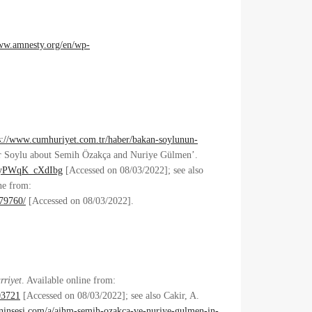
www.amnesty.org/en/wp-
s://www.cumhuriyet.com.tr/haber/bakan-soylunun-
er Soylu about Semih Özakça and Nuriye Gülmen’.
34EyPWqK_cXdIbg
[Accessed on 08/03/2022]; see also
ne from:
179760/
[Accessed on 08/03/2022].
rriyet
. Available online from:
03721
[Accessed on 08/03/2022]; see also Cakir, A.
ninsesi.com/a/aihm-semih-ozakca-ve-nuriye-gulmen-in-