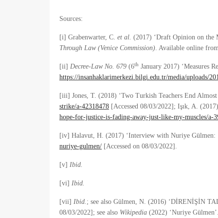
Sources:
[i] Grabenwarter, C.
et al.
(2017) ‘Draft Opinion on the
Through Law (Venice Commission)
. Available online fro
th
[ii]
Decree-Law No. 679
(6
January 2017) ‘Measures Reg
https://insanhaklarimerkezi.bilgi.edu.tr/media/upload
[iii] Jones, T. (2018) ‘Two Turkish Teachers End Almo
strike/a-42318478
[Accessed 08/03/2022]; Işık, A. (2017)
hope-for-justice-is-fading-away-just-like-my-muscles/a-
[iv] Halavut, H. (2017) ‘Interview with Nuriye Gülmen:
nuriye-gulmen/
[Accessed on 08/03/2022].
[v]
Ibid.
[vi]
Ibid.
[vii]
Ibid.
; see also Gülmen, N. (2016) ‘DİRENİŞİN TA
08/03/2022]; see also
Wikipedia
(2022) ‘Nuriye Gülmen’.