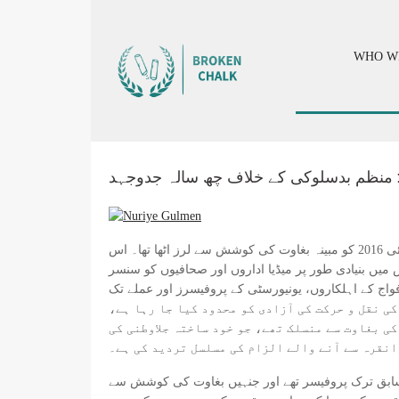
WHO W
: منظم بدسلوکی کے خلاف چھ سالہ جدوجہد
ری طور پر ہنگامی حالت قائم کی اور ہنگامی انتظامی فرمان نمبر 667-676 منظور کیا جس میں بنیادی طور پر میڈیا اداروں اور صحافیوں کو سنسر
فسران، مسلح افواج کے اہلکاروں، یونیورسٹی کے پروفیسرز اور عملے تک
خدمات تک رسائی، ان کی نقل و حرکت کی آزادی کو محدود کیا جا رہا ہے،
کی بغاوت سے منسلک تھے، جو خود ساختہ جلاوطنی کی
 2012 میں سیلوک یونیورسٹی میں تقابلی ادب کے سابق ترک پروفیسر تھے اور جنہیں بغاوت کی کوشش سے