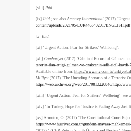
[viii]
Ibid.
[ix]
Ibid.
; see also
Amnesty International
(2017) ‘Urgent 
content/uploads/2021/05/EUR4463402017ENGLISH.pdf
[x]
Ibid.
[xi] ‘Urgent Action: Fear for Strikers’ Wellbeing’.
[xii]
Cumhuriyet
(2017) ‘Criminal Record of Gülmen and 
terorist-ilan-ettigi-gulmen-ve-ozakcanin-adli-sicil-kaydi
Available online from:
https://www.ntv.com.tr/turkiye/b
Milliyet
(2017) ‘The Unending Scenario of a Terrorist O
https://web.archive.org/web/20170813220846/http://www.
[xiii] ‘Urgent Action: Fear for Strikers’ Wellbeing’; see
[xiv] ‘In Turkey, Hope for ‘Justice is Fading Away Just 
[xv] Armutcu, O. (2017) ‘The Constitutional Court Reje
https://www.hurriyet.com.tr/gundem/anayasa-mahkemesi-
(2017) ‘ECHR Rejects Semih Özakça and Nuriye Gülmen’