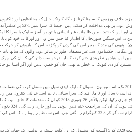
زید خلاف ورزیوں کا سامنا کرنا پڑے گا، کیونکہ جیل کے محافظوں اور ڈاکٹروں
اور اس کے نتیجے میں ظالمانہ، غیر انسانی یا توہین آمیز سلوک یا سزا کا ا
ن نے اس سنگین صورتحال کا اظہار کیا جس میں وہ اور اوزکا نے خود کو پایا، 
پٹھوں کی مدد کے بغیر اس کی گردن کو پکڑنے، اس کے بازوؤں کو حرکت دینے یا قلم پکڑ
ق میں اس بنیاد پر نظربندی ختم کرنے کے لیے درخواست دائر کی کہ ان کی بھ
سترد کر دی کیونکہ یہ خطرات تھے۔ جان کو خطرہ نہیں اور اگر ایسا ہو جائ
گلمین کی صحت بالآخر سنگین ہو گئی اور 26 ستمبر 2017 تک، اسے نیومون ہسپتال کے ایک قیدی سیل م
سے رہا کر دیا گیا، جب 19ویں بھاری تعزیرات کی عدالت نے اسے 6 سال اور 3 ماہ قید کی سزا سن
اور اوزکا نے انسانی حقوق کی یادگار کے سامنے اپنا احتجاج جاری رکھا، لیک
اپنی بھوک ہڑتال خ
اصل وزن کی ایک خاصی مقدار کھو دی تھی، جو 59 کلوگرام سے گر کر 33.8 کلوگرام رہ گئی تھی
اگلی بار گلمین اس وقت سرخیوں میں تھیں جب 11 اگست 2020 کو 5 اگست کو استنبول کے ادل کلچر سینٹر