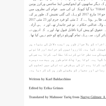
 کو ایجوکیشن اینڈ سائنس ورکرز یونین (Eğitim-Sen) سے نکال
دیا گیا کیونکہ ان کی شبیہ عوام کی نظروں میں ‘Yüksel Resistanceists’ یا مزاحمتی جنگجو کے طور پر تھی۔ آخری پیش رفت 4 نومبر 2021 کی حالیہ تھی، جب اس جوڑے نے آئینی عدالت میں
درخواست دائر کی تھی جس نے بعد میں ان کے دعووں کو مسترد کر دیا تھا کہ 2 مئی 2017، فرد جرم میں وہی شواہد استعمال کیے گئے جو 14 مارچ 2017 کو پہلے کی گئی تفتیش کے طور پر کیے
گئے تھے، جس کی وجہ سے ان کی گرفتاری کے لیے لیکن بعد میں انھیں برخاست کر دیا گیا اور عدالتی کنٹرول میں رہا کر دیا گیا، جس سے ظاہر ہوتا ہے کہ 2 مئی کو فرد جرم اور 23 مئی 2017
ے عدالتی حکام نہ تو غیر جانبدار تھے اور نہ ہی آزاد۔
قوق کو پیش کرنا ناقابل قبول تھا، اور یہ کہ انہوں نے
ائر کرنے سے پہلے تمام گھریلو ذرائع کو ختم نہیں کیا تھا۔
اہر ہوتی ہے وہ یہ ہے کہ 2016 سے ترکی کی حکومت نے لاکھوں افراد کو بلا جواز طور پر ایسے دلائل کی بنیاد پر
 فیصلہ کیا ہے۔ کارروائیوں کو حراست اور قانونی
یدگی سے نظر ثانی کرنے کا مطالبہ کرتا ہے جس کی
ا گیا ہے۔ ٹوٹا ہوا چاک خاص طور پر بہت سے دوسرے
بہ کرتا ہے، ان کی برطرفی نے ترکی میں تعلیم کی
رسائی اور معیار کو یقینی طور پر کم کر دیا ہے۔
Written by Karl Baldacchino
Edited by Erika Grimes
Translated by
Mahnoor Tariq from
Nuriye Gülmen: A 