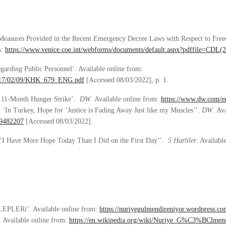
 Measures Provided in the Recent Emergency Decree Laws with Respect to Fre
m:
https://www.venice.coe.int/webforms/documents/default.aspx?pdffile=CDL(
arding Public Personnel’. Available online from:
s/2017/02/09/KHK_679_ENG.pdf
[Accessed 08/03/2022], p. 1.
st 11-Month Hunger Strike’.
DW
. Available online from:
https://www.dw.com/en
 ‘In Turkey, Hope for ‘Justice is Fading Away Just like my Muscles’’.
DW
. Av
39482207
[Accessed 08/03/2022].
 ‘I Have More Hope Today Than I Did on the First Day’’.
5 Harliler
. Availabl
LEPLERi’. Available online from:
https://nuriyegulmendireniyor.wordpress.co
 Available online from:
https://en.wikipedia.org/wiki/Nuriye_G%C3%BClmen#