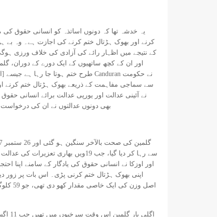
یہ خدشہ تھا کہ دونوں اساتذہ کو انسانی حقوق کی م
کے نتیجے میں اظہار رائے کی آزادی کی خلاف ورزی ہوگی 
اور ان کے کچھ ساتھیوں کے ایک دورے کے دوران، گلمی
طرح ختم ہوتا جا رہا ہے جیسے [ان]۔ 
نے آئینی عدالت اور یورپی عدالت برائے انسانی حقو
بھی دونوں عدالتوں نے ان کی درخواست م