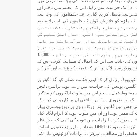
 کی تقرری کے بعد ایک سیاسی مقدمہ کی وجہ سے ترکی میں
اداروں کے ساتھ بدسلوکی کے خلاف سرگرمی اور قانونی لڑائیوں کی تاریخ بھی ہے اور اس نے اسے 109 دن تک حراست میں رکھا، اس کی تعلیم میں تاخیر اور Eskişehir میں بحالی میں تاخیر
یہر سے معطل کر دیا گیا۔ یہ نئے حکمناموں کی وجہ سے
کی نام نہاد تنظیم FETO کے رکن ہونے کا پتہ چلا جس پر اردگان اور اس کی حکومت نے دہشت
کن کی تاریخ کا اگلا مرحلہ شروع ہوا اور 9 نومبر 2016 کے بعد سے، جس میں اس نے اپنی معطلی، بالآخر برخاستگی کے خلاف احتجاج
سل درخواست کی تھی، انقرہ، جہاں اعلیٰ تعلیم کی
ا تعین توجہ حاصل کرنے اور جو آپ چاہتے ہیں حاصل
وروں کو جن کو برطرف اور برطرف کر دیا گیا تھا،
 کی وجہ غیر ملکی اور ملکی تماشائیوں کی جانب سے اس کے اعمال کا مشاہدہ کرنے، اس کے
یہ توجہ 6 جنوری 2017 کے فرمان کے بعد بڑھی جب گلمین کو ایسکیشیر سے برطرف کر دیا گیا، جس کے نتیجے میں اس نے 9 مارچ 2017 کو بھوک ہڑتال کر کے اپنی حکمت عملی کو اگلے گیئر پر
ت میں رہتے ہوئے پرائمری ٹیچر Semih Özakça، اس نے خواتین کو ہنگامی احکامات کے ردعمل کا تجربہ کیا۔ ہڑتال کے پیچھے دلیل یہ تھی کہ ایکٹیوسٹ
یک مضبوط عمل ہے جو اس میں ملوث اداکاروں کو سنگین
ے لیے ضروری ہے’ اور ‘واقعی ان پر کارروائی کرنے کے
ات کی عدالت میں فرد جرم دائر کی گئی جس میں گلمین اور اوزکا دونوں پر ریوولیوشنری پیپلز
لوث ہونے کا الزام لگایا گیا۔ (DHKP-C)، جس کے نتیجے میں 23 مئی 2017 تک انقرہ کی سنکن جیل میں ان کو حراست میں لے لیا گیا۔ عدالت نے
لگتا ہے درج کردہ الزامات میں ثبوت کی کمی کے پیش نظر
متضاد ہے اور جب دونوں اساتذہ DHKP-C کے ساتھ کسی بھی قسم کے ملوث ہونے سے انکار کرنے میں چوکس رہتے ہیں یہاں تک کہ ان کے وکیل نے ان کے مجرمانہ ریکارڈ کو بھی ثبوت کے طور
قیقی اور مطالعاتی مرکز نے الزامات کو ٹھوس بنانے کی