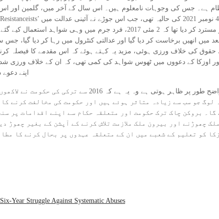
ہے۔ جس کی وجوہات نامعلوم ہیں۔ اس سال کے آخر میں، گلمین اور اس کے دیگر ساتھیوں
قوق کی خلاف ورزی ہوئی، مزید یہ کہتے ہوئے کہ اس مقدمے کا فیصلہ کرنے وال
اور اوزکا کے دعووں میں ٹھوس شواہد کی کمی تھی، کہ ان کے خلاف ورزی شدہ ح
اپنے دعوے د
نوریئے گلمین کی جرات مندانہ سرگرمی سے جو بات واضح طور پر ظ
 لوگ جو سب سے زیادہ متاثر ہوئے ہیں اور حکومت کی مخالفت کرنے کا
گا۔ بروکن چاک ترک حکومت اور متعلقہ حکام سے اپنے اقدامات پر سنج
لک چھوڑنے اور بیرون ملک ملازمت تلاش کرنے کے آپشن کے بغیر چھوڑ دی
ا کو تعلیم کے شعبے میں ان کے متعلقہ عہدوں پر بحال کرنے کا مطال
Six-Year Struggle Against Systematic Abuses