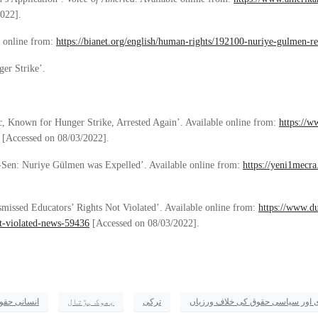
022].
 online from:
https://bianet.org/english/human-rights/192100-nuriye-gulmen-re
er Strike’.
 Known for Hunger Strike, Arrested Again’. Available online from:
https://w
[Accessed on 08/03/2022].
m-Sen: Nuriye Gülmen was Expelled’. Available online from:
https://yeni1mecra
missed Educators’ Rights Not Violated’. Available online from:
https://www.du
t-violated-news-59436
[Accessed on 08/03/2022].
اور سیاسی حقوق کی خلاف ورزیاں
ترکی
بھوک ہڑتال
انسانی حقو