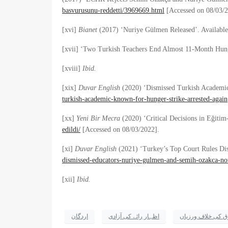
basvurusunu-reddetti/3969669.html
[Accessed on 08/03/2
[xvi]
Bianet
(2017) ‘Nuriye Gülmen Released’. Available
[xvii] ‘Two Turkish Teachers End Almost 11-Month Hung
[xviii]
Ibid.
[xix]
Duvar English
(2020) ‘Dismissed Turkish Academic,
turkish-academic-known-for-hunger-strike-arrested-again
[xx]
Yeni Bir Mecra
(2020) ‘Critical Decisions in Eğiti
edildi/
[Accessed on 08/03/2022].
[xi]
Duvar English
(2021) ‘Turkey’s Top Court Rules Dis
dismissed-educators-nuriye-gulmen-and-semih-ozakca-no
[xii]
Ibid.
ق کی خلاف ورزیاں
اظہار رائے کی آزادی
اردگان