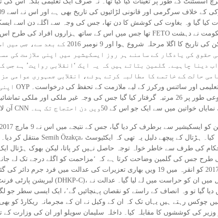
یں ریسرچ اسسٹنٹ کے طور پر تعینات کیا گیا تھا۔ نہ صرف ایک تعلیمی بلکہ اس
ت کیا گیا وہ بغاوت کی کوشش کا دن تھا، جس کی وجہ سے اگلے دن اسے ایسک
تھا جس میں اس کے ساتھ ہزاروں افراد کی طرح اس کے ملزم کو جلاوطن گولن کے حامیوں 
گرد تنظیم ہونے کا الزام لگایا تھا۔ اس سے اس کی کار
 حقوق کی یادگار کے سامنے ہر روز ایسکیشیر میں اپنی ملازمت کی مسل
ب دینا چاہیے۔ گلمین بتاتے ہیں کہ یہ ایک ‘انقلابی روایت’ ہے جس ک
امی حالت کے خاتمے کا مطالبہ کرتے ہوئے، انقلابی جمہوری عوامی مزد
سٹنٹس کے لیے یقین دہانی، اور تمام تعلیمی اور سائنس ورکرز کے لیے ملازمت کے تحفظ کی درخواست۔
نے اپنا احتجاج بڑے پیمانے پر خود ہی شروع کیا، اسے مجموعی طور پر 26 مرتبہ گرفتار کیا گیا جس
منتقل کر دیا۔ گلمین، پولیس کی حراس
 حکام کی طرف سے خاطر خواہ توجہ حاصل نہیں کر پاتا، لیکن بھوک ہڑتال ا
ی طرح جس کی گلمین وضاحت کرتا ہے کہ ‘مزاحمت کو اگلے درجے تک لے جانے ک
لیے دباؤ ڈالنا’۔ بھوک ہڑتال کے رد عمل میں، 2 مئی 2017 کو انقرہ میں 19 ویں بھاری تعزیر
لبریشن پارٹی فرنٹ کے ممبر ہونے اور ان میں م
یں دیا گیا تو وہ انصاف کے راستے کو نقصان پہنچائیں گے’، ایک ایسی سطر جو 
وزیر کی کوششوں کا مقابلہ کیا۔ داخلہ سلیمان سویلو اور ان کی وزارت کے تح