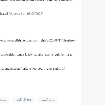
leased
[Accessed on 08/03/2022].
ww.duvarenglish.com/human-rights/2020/08/11/dismissed-
.com/egitim-sende-kritik-kararlar-nuriye-gulmen-ihrac-
varenglish.com/turkeys-top-court-rules-rights-of-
نورئے گلمین
فتح اللہ گولن
شہری 