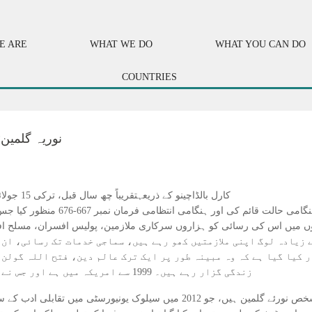
E ARE
WHAT WE DO
WHAT YOU CAN DO
COUNTRIES
نوریہ گلمین
کارل بالڈاچینو کے ذریعہتقریباً چھ سال قبل، ترکی 15 جولائی 2016 کو مبینہ بغاوت کی کوشش سے لرز اٹھا تھا۔ اس
کوشش کے ایک دن بعد، ترک حکومت نے فو
ر 6 جنوری 2017 کو حکمنامہ 679 کے ضمیموں میں اس کی رسائی کو ہزاروں سرکاری ملازمین، پولیس ا
ا دیا۔ اس کے نتیجے میں مجموعی طور پر 150,000 سے زیادہ لوگ اپنی ملازمتیں کھو رہے ہیں، سماجی 
 کیا گیا ہے کہ وہ مبینہ طور پر ایک ترک عالم دین، فتح اللہ گولن 
زندگی گزار رہے ہیں۔ 1999 سے امریکہ میں ہے اور جس نے انقرہ سے آنے والے الزام کی مسلسل تردید کی ہے۔
ان واقعات کے نتیجے میں متاثر ہونے والے ایسے ہی ایک شخص نورئے گلمین ہیں، جو