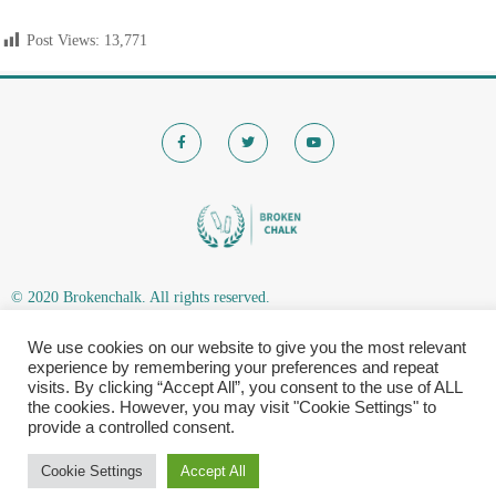
Post Views:
13,771
© 2020 Brokenchalk. All rights reserved.
Registered Stichting, KVK-nummer: 80591299​
We use cookies on our website to give you the most relevant
Privacy Policy
|
experience by remembering your preferences and repeat
visits. By clicking “Accept All”, you consent to the use of ALL
the cookies. However, you may visit "Cookie Settings" to
provide a controlled consent.
Cookie Settings
Accept All