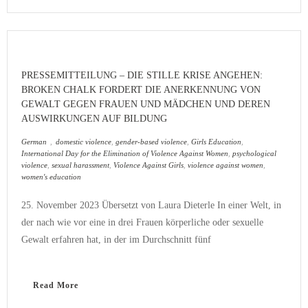
PRESSEMITTEILUNG – DIE STILLE KRISE ANGEHEN:
BROKEN CHALK FORDERT DIE ANERKENNUNG VON
GEWALT GEGEN FRAUEN UND MÄDCHEN UND DEREN
AUSWIRKUNGEN AUF BILDUNG
German
,
domestic violence
,
gender-based violence
,
Girls Education
,
International Day for the Elimination of Violence Against Women
,
psychological
violence
,
sexual harassment
,
Violence Against Girls
,
violence against women
,
women's education
25. November 2023 Übersetzt von Laura Dieterle In einer Welt, in
der nach wie vor eine in drei Frauen körperliche oder sexuelle
Gewalt erfahren hat, in der im Durchschnitt fünf
Read More