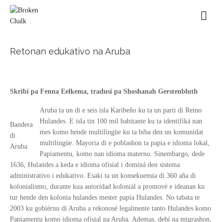
Retonan edukativo na Aruba
Skribí pa Fenna Eelkema, tradusí pa Shoshanah Gerstenbluth
Aruba ta un di e seis isla Karibeño ku ta un parti di Reino
Hulandes. E isla tin 100 mil habitante ku ta identifiká nan
Bandera
mes komo hende multilingüe ku ta biba den un komunidat
di
multilingüe. Mayoria di e poblashon ta papia e idioma lokal,
Aruba
Papiamentu, komo nan idioma materno. Sinembargo, dede
1636, Hulandes a keda e idioma ofisial i dominá den sistema
administrativo i edukativo. Esaki ta un konsekuensia di 360 aña di
kolonialismo, durante kua autoridad koloniál a promové e ideanan ku
tur hende den kolonia hulandes mester papia Hulandes. No tabata te
2003 ku gobièrnu di Aruba a rekonosé legalmente tanto Hulandes komo
Papiamentu komo idioma ofisial pa Aruba. Ademas, debí na migrashon,