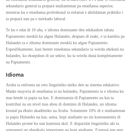
sekundario general ta prepará studiantenan pa enseñansa superior,
mientras ku e enseñansa profeshonal ta enfatisá e abilidatnan práktiko i
ta prepará nan pa e merkado laboral.
Te ku e edat di 10 aña, e idioma dominante den edukashon tabata
Papiamento mesklá ku algun Hulandes; despues di esaki, e ta kambia pa
Hulandes ta e idioma dominante mesklá ku algun Papiamento.
Espesífikamente, kasi henter enseñansa sekundario ta wòrdu ehekutá na
hulandes, ku eksepshon di un sektor, ku ta wòrdu duná kompletamente
na Papiamento.
Idioma
Aruba ta enfrenta un reto linguístiko úniko den su sistema edukativo.
Maske mayoria di enseñansa ta na hulandes, Papiamento ta e idioma ku
mas hende ta papia na kas. E dominansia di Papiamento na kas ta
kontribuí na un nivel mas abou di dominio di Hulandes, un idioma
krusial pa éksito akadémiko na Aruba. Solamente 10% di e studiantenan
ta papia Hulandes na kas; asina, hopi studiante no tin konosementu di
Hulandes promé ku nan kuminsá skol. E disparidat linguístiko aki ta
representá un obstákulo importante pa hopi studiante. Expresá nan mes