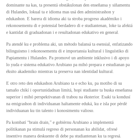
dominante na kas, ta presentá obstákulonan den enseñansa y siñamentu
di Hulandes, lokual ta e idioma mas usá den administrashon y
edukashon. E barera di idioma aki ta stroba progreso akadémiko i
rekonosementu di e potensial berdadero di e studiantenan, loke ta afektá
e kantidat di graduadonan i e resultadonan edukativo en general.
Pa atendé ku e problema aki, un método balansá ta esensial, enfatizando
bilinguismo i rekonosementu di e importansia kultural i linguístiko di
Papiamentu i Hulandes. Pa promové un ambiente inklusivo i di apoyo
lo yuda e sistema edukativo Arubiano pa mihó prepara e estudianan pa
éksito akademiko mientras ta preserva nan identidad kultural.
E otro reto den edukashon Arubiano ta e echo ku, pa motibo di su
tamaño chikí i oportunidadnan limitá, hopi studiante ta buska enseñansa
superior i mihó perspektivanan di trabou na èksterior. Esaki ta kondusí
na emigrashon di individuanan haltamente eduká, ku e isla por pèrdè
individuanan ku tin talento i konosimentu valioso.
Pa kombatí “brain drain,” e gobièrnu Arubiano a implementá
polítikanan pa stimulá regreso di personanan ku abilidat, ofresé
insentivo manera deskuente di debe pa studiantenan ku ta regresá.