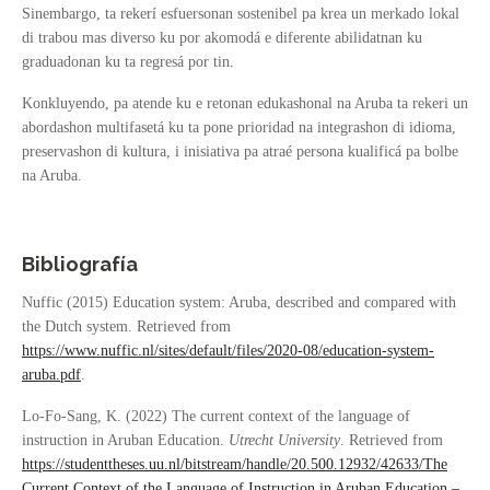
Sinembargo, ta rekerí esfuersonan sostenibel pa krea un merkado lokal
di trabou mas diverso ku por akomodá e diferente abilidatnan ku
graduadonan ku ta regresá por tin.
Konkluyendo, pa atende ku e retonan edukashonal na Aruba ta rekeri un
abordashon multifasetá ku ta pone prioridad na integrashon di idioma,
preservashon di kultura, i inisiativa pa atraé persona kualificá pa bolbe
na Aruba.
Bibliografía
Nuffic (2015) Education system: Aruba, described and compared with
the Dutch system. Retrieved from
https://www.nuffic.nl/sites/default/files/2020-08/education-system-
aruba.pdf
.
Lo-Fo-Sang, K. (2022) The current context of the language of
instruction in Aruban Education.
Utrecht University
. Retrieved from
https://studenttheses.uu.nl/bitstream/handle/20.500.12932/42633/The
Current Context of the Language of Instruction in Aruban Education –