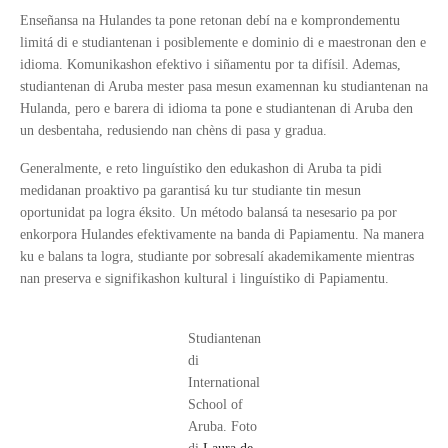
Enseñansa na Hulandes ta pone retonan debí na e komprondementu
limitá di e studiantenan i posiblemente e dominio di e maestronan den e
idioma. Komunikashon efektivo i siñamentu por ta difísil. Ademas,
studiantenan di Aruba mester pasa mesun examennan ku studiantenan na
Hulanda, pero e barera di idioma ta pone e studiantenan di Aruba den
un desbentaha, redusiendo nan chèns di pasa y gradua.
Generalmente, e reto linguístiko den edukashon di Aruba ta pidi
medidanan proaktivo pa garantisá ku tur studiante tin mesun
oportunidat pa logra éksito. Un método balansá ta nesesario pa por
enkorpora Hulandes efektivamente na banda di Papiamentu. Na manera
ku e balans ta logra, studiante por sobresalí akademikamente mientras
nan preserva e signifikashon kultural i linguístiko di Papiamentu.
Studiantenan
di
International
School of
Aruba. Foto