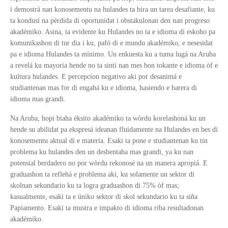
i demostrá nan konosementu na hulandes ta bira un tarea desafiante, ku
ta kondusí na pèrdida di oportunidat i obstakulonan den nan progreso
akadémiko. Asina, ta evidente ku Hulandes no ta e idioma di eskoho pa
komunikashon di tur dia i ku, pafó di e mundu akadémiko, e nesesidat
pa e idioma Hulandes ta mínimo. Un enkuesta ku a tuma lugá na Aruba
a revelá ku mayoria hende no ta sinti nan mes bon tokante e idioma òf e
kultura hulandes. E percepcion negativo aki por desanimá e
studiantenan mas for di engahá ku e idioma, hasiendo e barera di
idioma mas grandi.
Na Aruba, hopi biaha éksito akadémiko ta wòrdu korelashoná ku un
hende su abilidat pa ekspresá ideanan fluidamente na Hulandes en bes di
konosementu aktual di e materia. Esaki ta pone e studiantenan ku tin
problema ku hulandes den un desbentaha mas grandi, ya ku nan
potensial berdadero no por wòrdu rekonosé na un manera apropiá. E
graduashon ta reflehá e problema aki, ku solamente un sektor di
skolnan sekundario ku ta logra graduashon di 75% òf mas;
kasualmente, esaki ta e úniko sektor di skol sekundario ku ta siña
Papiamento. Esaki ta mustra e impakto di idioma riba resultadonan
akadémiko.