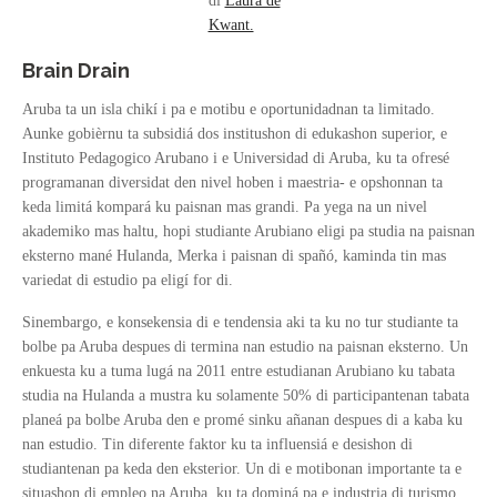
di
Laura de
Kwant.
Brain Drain
Aruba ta un isla chikí i pa e motibu e oportunidadnan ta limitado.
Aunke gobièrnu ta subsidiá dos institushon di edukashon superior, e
Instituto Pedagogico Arubano i e Universidad di Aruba, ku ta ofresé
programanan diversidat den nivel hoben i maestria- e opshonnan ta
keda limitá kompará ku paisnan mas grandi. Pa yega na un nivel
akademiko mas haltu, hopi studiante Arubiano eligi pa studia na paisnan
eksterno mané Hulanda, Merka i paisnan di spañó, kaminda tin mas
variedat di estudio pa eligí for di.
Sinembargo, e konsekensia di e tendensia aki ta ku no tur studiante ta
bolbe pa Aruba despues di termina nan estudio na paisnan eksterno. Un
enkuesta ku a tuma lugá na 2011 entre estudianan Arubiano ku tabata
studia na Hulanda a mustra ku solamente 50% di participantenan tabata
planeá pa bolbe Aruba den e promé sinku añanan despues di a kaba ku
nan estudio. Tin diferente faktor ku ta influensiá e desishon di
studiantenan pa keda den eksterior. Un di e motibonan importante ta e
situashon di empleo na Aruba, ku ta dominá pa e industria di turismo,