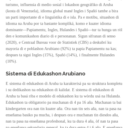
turismo, influensia di medio sosial i lokashon geográfiko di Aruba
(kosta di Venezuela), idioma global mané Ingles i Spañó tambe a bira
un parti importante di e linguístika di e isla. Pa e motibu, situashon di
idioma na Aruba por ta bastante komplíká, komo e kuater idioma
dominante—Papiamentu, Ingles, Hulandes i Spañó—tur ta hunga un ròl
den e komunikashon diario di e personanan. Sigun sifranan di senso
(2020), e Centraal Bureau voor de Statistiek (CBS) a deskubrí ku
mayoria di e poblashon Arubiano (92%) ta papia Papiamentu na kas;
despues ta sigui Ingles (15%), Spañó (14%), i finalmente Hulandes
(10%).
Sistema di Edukashon Arubiano
E sistema di edukashon di Aruba ta karakterisá pa su struktura kompletu
i su dedikashon na edukashon di kalidat. E sistema di edukashon di
Aruba ta basá riba e modelo di edukashon ku ta wòrdu usá na Hulanda.
Edukashon ta obligatorio pa muchanan di 4 pa 16 aña. Muchanan ta bai
kindergarten ora nan tin kuater aña. Ora nan tin seis aña, nan ta pasa na
enseñansa basiko pa mucha, i despues ora e muchanan tin diesdos aña,
nan ta pasa na enseñansa profeshonal, ku ta dura 4 aña, òf nan ta pasa
na enseñansa sekundario general, ku ta dura entre 4 i 6 aña. E enseñansa