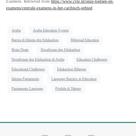
Examens.
Retrieved from
https://www.cvte.nl/onze-toetsen-en-
examens/centrale-examens-in-het-caribisch-gebied
.
Aruba
Aruba Education System
Barera di Idioma den Edukashon
Bilingual Education
Brain Drain
Desafionan den Edukashon
Desafionan den Edukashon di Aruba
Education Challenges
Educational Challenges
Edukashon Bilingue
Idioma Papiamento
Language Barriers in Education
Papiamento Language
Pèrdida di Talento