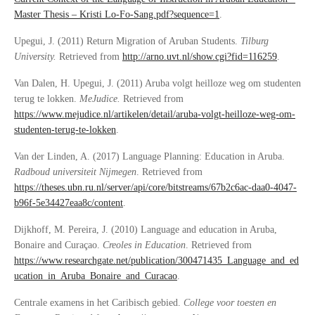
Master Thesis – Kristi Lo-Fo-Sang.pdf?sequence=1
.
Upegui, J. (2011) Return Migration of Aruban Students.
Tilburg
University.
Retrieved from
http://arno.uvt.nl/show.cgi?fid=116259
.
Van Dalen, H. Upegui, J. (2011) Aruba volgt heilloze weg om studenten
terug te lokken.
MeJudice.
Retrieved from
https://www.mejudice.nl/artikelen/detail/aruba-volgt-heilloze-weg-om-
studenten-terug-te-lokken
.
Van der Linden, A. (2017) Language Planning: Education in Aruba.
Radboud universiteit Nijmegen
. Retrieved from
https://theses.ubn.ru.nl/server/api/core/bitstreams/67b2c6ac-daa0-4047-
b96f-5e34427eaa8c/content
.
Dijkhoff, M. Pereira, J. (2010) Language and education in Aruba,
Bonaire and Curaçao.
Creoles in Education
. Retrieved from
https://www.researchgate.net/publication/300471435_Language_and_ed
ucation_in_Aruba_Bonaire_and_Curacao
.
Centrale examens in het Caribisch gebied.
College voor toesten en