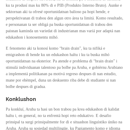
ku ta produsí mas ku 80% di e PIB (Produkto Interno Bruto). Aunke e
sektornan aki ta ofresé oportunidatnan balioso pa hopi hende, e
perspektivanan di trabou den algun otro área ta limitá. Komo resultado,
e personanan ta ser obligá pa buska oportunidatnan di trabou den
paisnan kaminda un variedat di industrianan mas variá por adaptá nan
edukashon i konosementu mihó.
E fenomeno aki ta konosí komo “brain drain”, ku ta nifiká e
emigrashon di hende ku un edukashon haltu i ku ta buska mihó
oportunidatnan na eksterior. Pa atende e problema di “brain drain” i
stimulá individuanan talentoso pa bolbe pa Aruba, e gobièrnu Arubiano
a implementá polítikanan pa motivá regreso despues di nan estudio,
mane por ehèmpel, duna un deskuento riba debe di studiante si nan
bolbe despues di gradua.
Konklushon
Pa konkluí, Aruba ta hasi un bon trabou pa krea edukashon di kalidat
haltu i, en general, no ta enfrentá hopi reto edukativo. E desafio
prinsipal ta surgi prinsipalmente for di e situashon linguístiko úniko na
Aruba. Aruba su sosiedad multilingüe, ku Papiamento komo e idioma