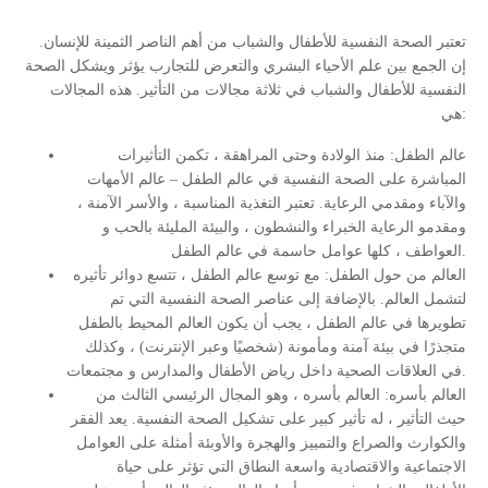
تعتبر الصحة النفسية للأطفال والشباب من أهم الناصر الثمينة للإنسان.
إن الجمع بين علم الأحياء البشري والتعرض للتجارب يؤثر ويشكل الصحة
النفسية للأطفال والشباب في ثلاثة مجالات من التأثير. هذه المجالات
هي:
عالم الطفل: منذ الولادة وحتى المراهقة ، تكمن التأثيرات
المباشرة على الصحة النفسية في عالم الطفل – عالم الأمهات
والآباء ومقدمي الرعاية. تعتبر التغذية المناسبة ، والأسر الآمنة ،
ومقدمو الرعاية الخبراء والنشطون ، والبيئة المليئة بالحب و
العواطف ، كلها عوامل حاسمة في عالم الطفل.
العالم من حول الطفل: مع توسع عالم الطفل ، تتسع دوائر تأثيره
لتشمل العالم. بالإضافة إلى عناصر الصحة النفسية التي تم
تطويرها في عالم الطفل ، يجب أن يكون العالم المحيط بالطفل
متجذرًا في بيئة آمنة ومأمونة (شخصيًا وعبر الإنترنت) ، وكذلك
في العلاقات الصحية داخل رياض الأطفال والمدارس و مجتمعات.
العالم بأسره: العالم بأسره ، وهو المجال الرئيسي الثالث من
حيث التأثير ، له تأثير كبير على تشكيل الصحة النفسية. يعد الفقر
والكوارث والصراع والتمييز والهجرة والأوبئة أمثلة على العوامل
الاجتماعية والاقتصادية واسعة النطاق التي تؤثر على حياة