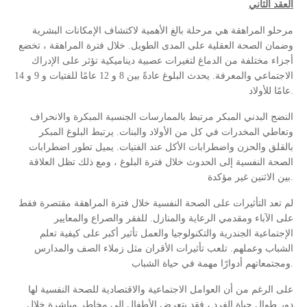
العقد الثاني
مرحلو المراهقة هي مرحلة بالغ الأهمية لاكتشاف الإمكانات البشرية
وضمان الصحة العقلية على المدى الطويل. خلال فترة المراهقة ، تخضع
أجزاء مختلفة من الدماغ لتغيرات عصبية ديناميكية تؤثر على الإدراك
الاجتماعي والمعرفة. يحدث البلوغ عادةً بين 8 و 12 عامًا للفتيات و 9 و 14
عامًا للأولاد.
النضج البدني المبكر مرتبط بالممارسات الجنسية المبكرة والانحراف
وتعاطي المخدرات في كل من الأولاد والبنات. يرتبط البلوغ المبكر
بالقلق والحزن واضطرابات الأكل عند الفتيات. يميل تطور اضطرابات
الصحة النفسية إلى الحدوث خلال فترة البلوغ ، ومع ذلك تظل العلاقة
بين الاثنين غير مؤكدة.
لم تعد التأثيرات على الصحة النفسية خلال فترة المراهقة مقتصرة فقط
على الآباء ومقدمي الرعاية والمنازل. للفقر والصراع والمعايير
الإجتماعية الجندرية والتكنولوجيا والعمل تأثير أكبر على كيفية تعلم
الشباب وعملهم. تلعب تأثيرات الأقران مثل زملاء الصف والمدارس
ومجتمعاتهم أدوارًا مهمة في حياة الشباب.
على الرغم من أن العوامل الاجتماعية والاقتصادية للصحة النفسية لها
دور طوال حياة الفرد ، فقد يتعرض الأطفال إلى مخاطر مباشرة خلال