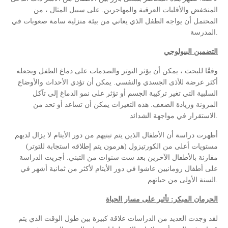
المنخفض والأقليات العرقية والمهاجرين. على سبيل المثال ، من
المحتمل أن يواجه الطفل الذي يعاني من بيئة منزلية سامة صعوبات في
المدرسة.
التضمين البيولوجي
وفقًا للبحث ، يمكن أن يؤثر التوتر والصدمات على دماغ الطفل ويجعله
أكثر عرضة للأذى الجسدي والنفسي. يمكن أن تؤدي الأحداث والأوضاع
السلبية التي تغير تركيبة الجسم أو تؤثر على نمو الدماغ إلى تآكل
المرونة وزيادة الضعف. هذه التغيرات يمكن أن تساعد أو تحد من
الاستقرار في مواجهة الشدائد.
أظهرت دراسة أن الأطفال الذين يتم تبنيهم من دور الأيتام لا يزال لديهم
مستويات أعلى من الكورتيزول (هرمون يتم إطلاقه استجابة للتوتر)
مقارنة بالأطفال الآخرين بعد ست سنوات من التبني. أجريت الدراسة
على أطفال رومانيين عاشوا في دور الأيتام لأكثر من ثمانية أشهر في
السنة الأولى من حياتهم.
الحرمان المبكر: تأثير على مسار الحياة
لقد وجدت العديد من الدراسات علاقة كبيرة بين طول الوقت الذي يتم