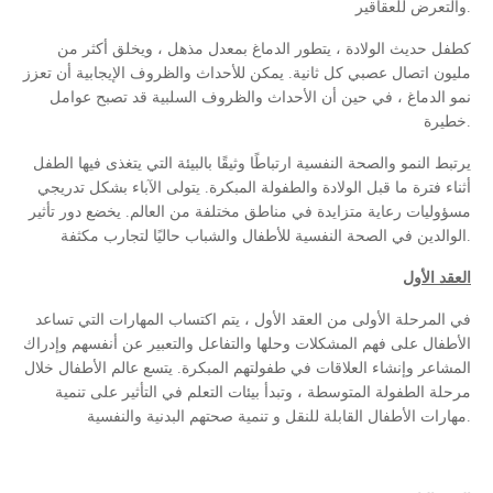
والتعرض للعقاقير.
كطفل حديث الولادة ، يتطور الدماغ بمعدل مذهل ، ويخلق أكثر من
مليون اتصال عصبي كل ثانية. يمكن للأحداث والظروف الإيجابية أن تعزز
نمو الدماغ ، في حين أن الأحداث والظروف السلبية قد تصبح عوامل
خطيرة.
يرتبط النمو والصحة النفسية ارتباطًا وثيقًا بالبيئة التي يتغذى فيها الطفل
أثناء فترة ما قبل الولادة والطفولة المبكرة. يتولى الآباء بشكل تدريجي
مسؤوليات رعاية متزايدة في مناطق مختلفة من العالم. يخضع دور تأثير
الوالدين في الصحة النفسية للأطفال والشباب حاليًا لتجارب مكثفة.
العقد الأول
في المرحلة الأولى من العقد الأول ، يتم اكتساب المهارات التي تساعد
الأطفال على فهم المشكلات وحلها والتفاعل والتعبير عن أنفسهم وإدراك
المشاعر وإنشاء العلاقات في طفولتهم المبكرة. يتسع عالم الأطفال خلال
مرحلة الطفولة المتوسطة ، وتبدأ بيئات التعلم في التأثير على تنمية
مهارات الأطفال القابلة للنقل و تنمية صحتهم البدنية والنفسية.