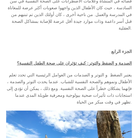
قضائه في المنشأة وعلامات الاضطرابات على الصحة النفسية في سن
السادسة ، حيث كان الأطفال الذين واجهوا صعوبات أكثر عرضة للمعاناة
في المدرسة والعمل. من ناحية أخرى ، كان أولئك الذين تم تبنيهم من
قبل أسر داعمة وذات موارد جيدة أقل عرضة للإصابة بمشاكل الصحة
العقلية.
الجزء الرابع
الصدمة و الضفظ والتوتر: كيف تؤثران على صحة الطفل النفسية؟
يعتبر الضغظ و التوتر و الصدمات من العوامل الرئيسية التي تحدد تعلم
الأطفال ونموهم والصحة النفسية للشباب. عندما يحدث التوتر والصدمة ،
فإنهما يشكلان خطراً على الصحة النفسية. ومع ذلك ، يمكن أن تؤدي إلى
استجابات ذات تأثيرات صحية بيولوجية ومعرفية طويلة المدى عندما
تظهر في وقت مبكر من الحياة.