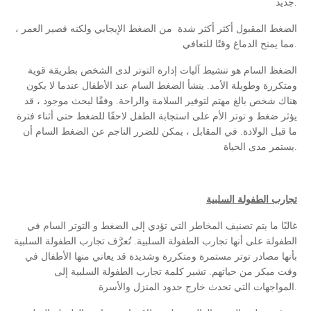
جديد.
الضغط المقبول أكثر أكثر شدة من الضغط الإيجابي ولكنه قصير العمر ،
مما يمنح الدماغ وقتًا للتعافي.
الضغظ السام هو تنشيط آليات إدارة التوتر لدى الشخص بطريقة قوية
ومتكررة وطويلة الأمد. ينشأ الضغط السام عند الأطفال عندما لا يكون
هناك شخص بالغ مهتم لتوفير السلامة والراحة. وفقًا لبحث موجود ، قد
يؤثر ضغط و توتر الأم على استجابة الطفل لاحقًا للضغط حتى أثناء فترة
ما قبل الولادة. في المقابل ، يمكن للضرر الناجم عن الضغط السام أن
يستمر مدى الحياة.
تجارب الطفولة السلبية
غالبًا ما يتم تصنيف المخاطر التي تؤدي إلى الضغط و التوتر السام في
الطفولة على أنها تجارب الطفولة السلبية. تُعرَّف تجارب الطفولة السلبية
بأنها مصادر توتر مستمرة ومتكررة وشديدة قد يعاني منها الأطفال في
وقت مبكر من حياتهم. تشير كلمة تجارب الطفولة السلبية إلى
المواجهات التي تحدث خارج حدود المنزل والأسرة.