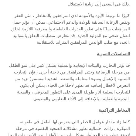
ذلك في السعي إلى زيادة الاستقلال.
كثيرًا ما ترتبط الأبوة والأمومة لدى المراهقين بالمخاطر ، مثل الفقر
ونقص الرعاية السابقة للولادة والدعم الاجتماعي. يمكن أن يؤثر حمل
المراهقات سلبًا على تطور القدرات العاطفية والمعرفية اللازمة لخلق
اتصال صحي مع المولود الجديد. قد تتعارض متطلبات التعلق بالمواليد
الجدد مع طلب الوالدين المراهقين المتزايد للاستقلالية.
التسلسلات التنموية
قد تؤثر التجارب والبيئات الإيجابية والسلبية بشكل كبير على نمو الطفل
من مرحلة الرضاعة وحتى المراهقة. من ناحية أخرى ، فإن التجارب
السلبية (الإهمال وسوء المعاملة والضغط الشديد المستمر) تزيد من
التعرض لأخطار إضافية قد تظهر لاحقًا في الحياة. يمكن أن يكون
للتجارب السلبية آثار طويلة المدى على التطور المعرفي ، والصحة
البدنية والعقلية ، بالإضافة إلى الأداء التعليمي والوظيفي.
المخاطر التراكمية
كلما زاد مقدار عوامل الخطر التي يتعرض لها الطفل في طفولته
المبكرة ، زادت احتمالية تطور مشكلاته الصحية النفسية في مرحلة
لاحقة. تظهر هذه المخاطر بشكل بارز بين الأطفال من الأسر ذات الدخل