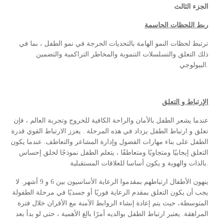
الجزء الثالث
ربط اللحظات الحاسمة
ترتبط لحظات النمو الهامة بالتحديات الحرجة في نمو الطفل ، بما في
ذلك التعلق والتسلسلات التنموية والمخاطر التراكمية والتضمين
البيولوجي.
الإرتباط و التعلق
عندما يشعر الطفل بالأمان والراحة الكافية للخروج وتجربة العالم ، فإن
تعلق و ارتباط الطفل يزداد في هذه المرحلة . يعزز الارتباط القوي قدرة
الطفل على بناء مهارات الفضول وإدارة المشاعر والتعاطف. عندما يكون
التعلق إيجابيًا ومتجاوبًا ومتعاطفًا ، يتعلم الطفل نموذجًا لخلق إحساس
بالذات والهوية و يكون أساسا للعلاقات المستقبلية.
ينهون الأطفال ارتباطهم بمقدموا الرعاية الأساسيون بين 6 و 9 أشهر. لا
يجب أن يكون التعلق بمقدم الرعاية فوريًا أو جسديًا في مرحلة الطفولة
المتوسطة، حيث يتم إعادة إنشاء الروابط الآمنة مع الأقران خلال فترة
المراهقة. يعتبر ارتباط الطفل بوالديه أمرًا بالغ الأهمية ، حتى لو بدأ بعد