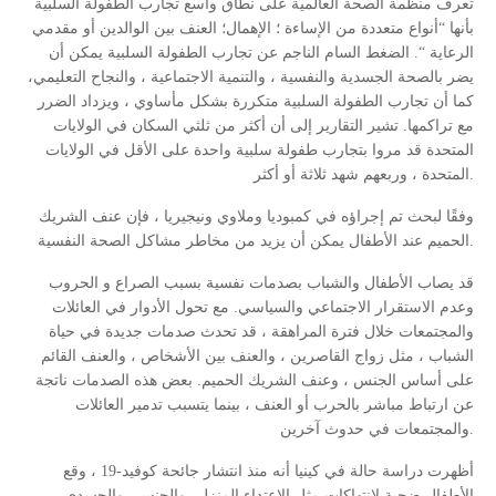
تعرف منظمة الصحة العالمية على نطاق واسع تجارب الطفولة السلبية
بأنها “أنواع متعددة من الإساءة ؛ الإهمال؛ العنف بين الوالدين أو مقدمي
الرعاية “. الضغط السام الناجم عن تجارب الطفولة السلبية يمكن أن
يضر بالصحة الجسدية والنفسية ، والتنمية الاجتماعية ، والنجاح التعليمي،
كما أن تجارب الطفولة السلبية متكررة بشكل مأساوي ، ويزداد الضرر
مع تراكمها. تشير التقارير إلى أن أكثر من ثلثي السكان في الولايات
المتحدة قد مروا بتجارب طفولة سلبية واحدة على الأقل في الولايات
المتحدة ، وربعهم شهد ثلاثة أو أكثر.
وفقًا لبحث تم إجراؤه في كمبوديا وملاوي ونيجيريا ، فإن عنف الشريك
الحميم عند الأطفال يمكن أن يزيد من مخاطر مشاكل الصحة النفسية.
قد يصاب الأطفال والشباب بصدمات نفسية بسبب الصراع و الحروب
وعدم الاستقرار الاجتماعي والسياسي. مع تحول الأدوار في العائلات
والمجتمعات خلال فترة المراهقة ، قد تحدث صدمات جديدة في حياة
الشباب ، مثل زواج القاصرين ، والعنف بين الأشخاص ، والعنف القائم
على أساس الجنس ، وعنف الشريك الحميم. بعض هذه الصدمات ناتجة
عن ارتباط مباشر بالحرب أو العنف ، بينما يتسبب تدمير العائلات
والمجتمعات في حدوث آخرين.
أظهرت دراسة حالة في كينيا أنه منذ انتشار جائحة كوفيد-19 ، وقع
الأطفال ضحية لانتهاكات مثل الاعتداء المنزلي والجنسي والجسدي