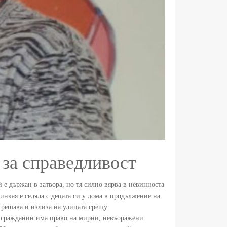
 за справедливост
 е държан в затвора, но тя силно вярва в невинноста
инкая е седяла с децата си у дома в продължение на
 решава и излиза на улицата срещу
и гражданин има право на мирни, невъоражени