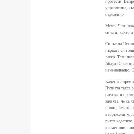
протести. Въпре
управление, къд
отделение.
Мелек Четинкая
сина ѝ, както и
Синът на Четинк
първата си год
лагер. Тези ла
Абдул Юнал пра
изненадващо. О
Кадетите преми
Пътната такса с
след като преми
заявява, че са 
полицейското о
въоръжени хора,
ритат кадетите
късмет няма по