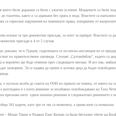
в които били държани са били с ужасни условия. Младежите са били под
до тоалетна, както и са държани без храна и вода. Властите са напълнили
Това са сериозни нарушения на човешките права, извършени от въпросни
ма искане за три доживотни присъди, за опит за преврат. Властите са ра
оживотни присъди в 4 от 5 случая.
ес доказва, че в Турция, съдилищата от по-ниска инстанция не се оридъ
стват по правителствени заповеди. Случаят „Султанбейли“, където са дец
 и вероятно ще бъде отменен през следващите месеци. И все пак, майката
дат затворени. Тя се надява да греши и всички деца да бъдат освободени
дежда.
, е пуснала молба до съвета на ООН по правата на човека, от името на си
 е разгледана и е взето решение за незабавно освобождаване на Таха Чет
 на признава нито едноо външно решение и следователно решението е не
бщо 341 кадети, като три от тях са момичета, а трима вече са починали.
ите – Мурат Текин и Реджеп Енес Катран са били брутално убити на Бос