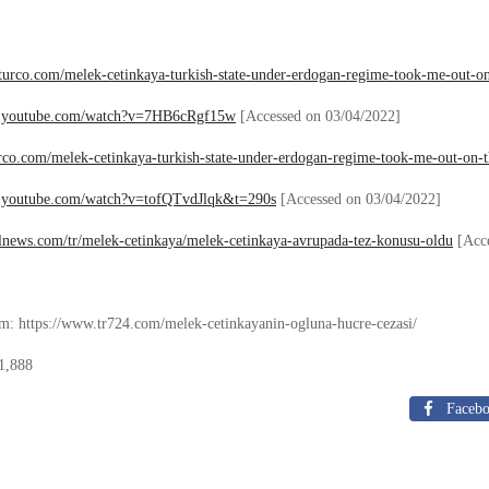
liturco.com/melek-cetinkaya-turkish-state-under-erdogan-regime-took-me-out-on
w.youtube.com/watch?v=7HB6cRgf15w
[Accessed on 03/04/2022]
turco.com/melek-cetinkaya-turkish-state-under-erdogan-regime-took-me-out-on-t
w.youtube.com/watch?v=tofQTvdJlqk&t=290s
[Accessed on 03/04/2022]
alnews.com/tr/melek-cetinkaya/melek-cetinkaya-avrupada-tez-konusu-oldu
[Acce
m: https://www.tr724.com/melek-cetinkayanin-ogluna-hucre-cezasi/
1,888
Faceb