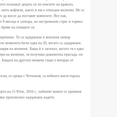
ите познават децата си по ноктите на краката,
 нито кофчези, както и им е отказана молитва. Не се
 да могат да поставят ковчезите. Все пак,
л 9 месеца в затвора, но екстремният стрес и тормоз
 бреме на плещите си.
е причини. Те са задържани в женския затвор
и момичета били едва на 20, когато са задържани.
щеря на мъченик. Баща ѝ е загинал, когато тя е едва
еря на мъченик, тя получава доживотна присъда, по
. Бащата на другото момиче също е ветеран от
гия, се среща с Четинкая, за нейната магистърска
рта на 15 Юли, 2016 г., нейният живот се променя
ички произволно задържани кадети.