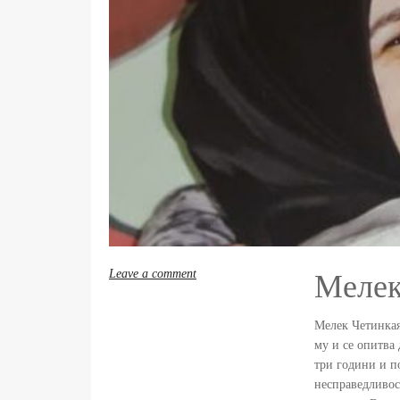
Leave a comment
Мелек
Мелек Четинкая
му и се опитва
три години и п
несправедливос