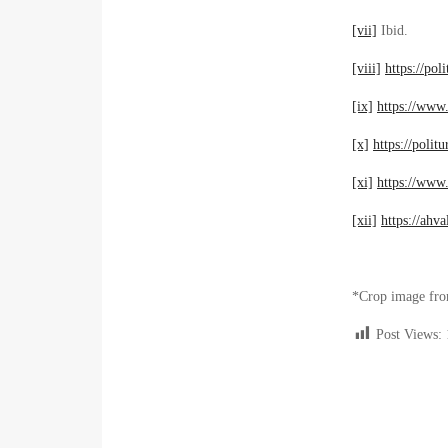
[vii]
Ibid.
[viii]
https://po
[ix]
https://ww
[x]
https://poli
[xi]
https://ww
[xii]
https://ahv
*Crop image fro
Post Views: