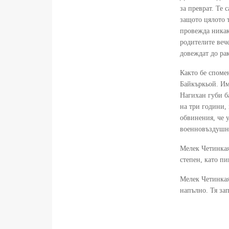
за преврат. Те 
защото цялото т
провежда никакв
родителите вече
довеждат до ра
Както бе споме
Байкъркьой. Им
Нагихан губи ба
на три години,
обвинения, че у
военновъздушни
Мелек Четинкая
степен, като пи
Мелек Четинкая
напълно. Тя за