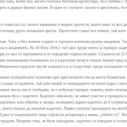
ки това, всеки път, когато госпожа Четинкая протестира, тя е глобена с 
ето я държат броени часове. В един от случаите, когато е арестувана, тя
 е известна със своите кампании и мирни протести, които имат за цел д
 стотици други незаконни арести. Протестите стават все повече, тъй кат
ая, Таха, е бил военен студент в турската военновъздушна академия. Тах
ина в академията. На 10 Юли 2016 г. пет дни преди опита за преврат, ка
гери са част от програмата и се определят година по-рано. Сутринта на
ви непланирано посещение на в кадетския лагер и изнася лекция пред ка
бикновено кадетите чистят къмпинга и се подготвят, преди посещение от
нават полицейските пунктове при пристигането им на моста Османгази, н
е плаща от кадетите, тъй като никой от командирите не носел пари с него
нават моста им се съобщава, че е избухнал преврат, новина, която шокир
хванали буса с кадетите. Кадетите обяснили, че нямат участие в преврата и
тделение, или обратно в лагера, полицията държи кадетите до 8 сутринта
 които искали да атакуват кадетите. Първо счупили прозорците на автобу
. Едно от въоръжените лица стреля по резервоара и виква „убийте ги“. И
страдали. Въпреки това, че били нападнати, кадетите са отведени в пол