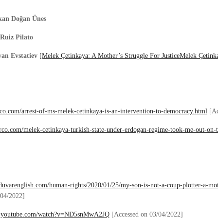
kan Doğan Ünes
Ruiz Pilato
van Evstatiev
[Melek Çetinkaya: A Mother’s Struggle For JusticeMelek Çetinka
urco.com/arrest-of-ms-melek-cetinkaya-is-an-intervention-to-democracy.html
[Ac
turco.com/melek-cetinkaya-turkish-state-under-erdogan-regime-took-me-out-on-t
duvarenglish.com/human-rights/2020/01/25/my-son-is-not-a-coup-plotter-a-mot
/04/2022]
w.youtube.com/watch?v=ND5snMwA2JQ
[Accessed on 03/04/2022]