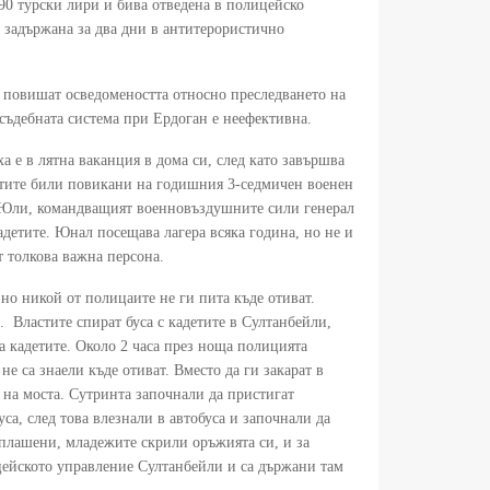
390 турски лири и бива отведена в полицейско
 е задържана за два дни в антитерористично
а повишат осведомеността относно преследването на
о съдебната система при Ердоган е неефективна.
а е в лятна ваканция в дома си, след като завършва
детите били повикани на годишния 3-седмичен военен
 15 Юли, командващият военновъздушните сили генерал
детите. Юнал посещава лагера всяка година, но не и
 толкова важна персона.
о никой от полицаите не ги пита къде отиват.
. Властите спират буса с кадетите в Султанбейли,
а кадетите. Около 2 часа през ноща полицията
 не са знаели къде отиват. Вместо да ги закарат в
 на моста. Сутринта започнали да пристигат
са, след това влезнали в автобуса и започнали да
зплашени, младежите скрили оръжията си, и за
ицейското управление Султанбейли и са държани там