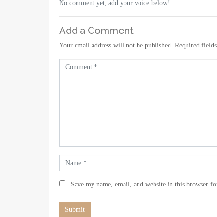
No comment yet, add your voice below!
Add a Comment
Your email address will not be published.
Required field
C
o
m
m
e
n
t
*
N
a
m
Save my name, email, and website in this browser fo
e
*
Submit