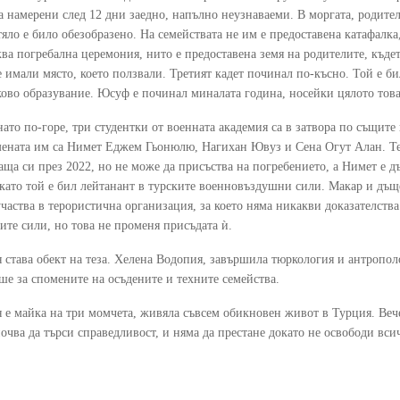
са намерени след 12 дни заедно, напълно неузнаваеми. В моргата, родител
яло е било обезобразено. На семействата не им е предоставена катафалка,
а погребална церемония, нито е предоставена земя на родителите, където
 имали място, което ползвали. Третият кадет починал по-късно. Той е би
ково образувание. Юсуф е починал миналата година, носейки цялото това
нато по-горе, три студентки от военната академия са в затвора по същит
ената им са Нимет Еджем Гьонюлю, Нагихан Ювуз и Сена Огут Алан. Тез
ща си през 2022, но не може да присъства на погребението, а Нимет е дъ
 като той е бил лейтанант в турските военновъздушни сили. Макар и дъщ
частва в терористична организация, за което няма никакви доказателства
те сили, но това не променя присъдата ѝ.
 става обект на теза. Хелена Водопия, завършила тюркология и антрополо
ше за спомените на осъдените и техните семейства.
 е майка на три момчета, живяла съвсем обикновен живот в Турция. Вече
почва да търси справедливост, и няма да престане докато не освободи вс