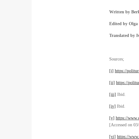
Written by Ber
Edited by Olga 
Translated by I
Sources;
[i]
https://polit
[ii]
https://poli
[iii]
Ibid.
[iv]
Ibid.
[v]
https://www.
[Accessed on 03
[vi]
https://ww