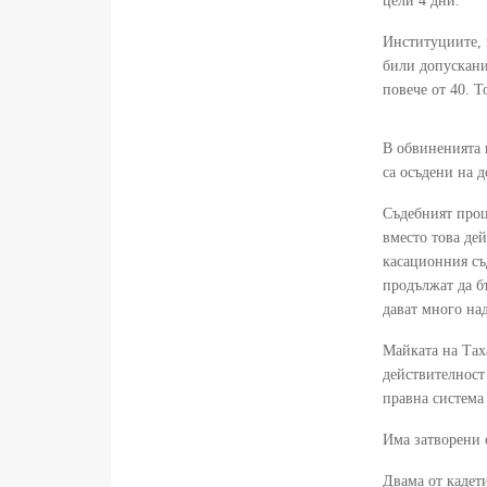
цели 4 дни.
Институциите, 
били допускани 
повече от 40. 
В обвиненията и
са осъдени на д
Съдебният проц
вместо това дей
касационния съд
продължат да бъ
дават много на
Майката на Таха
действителност
правна система
Има затворени о
Двама от кадет