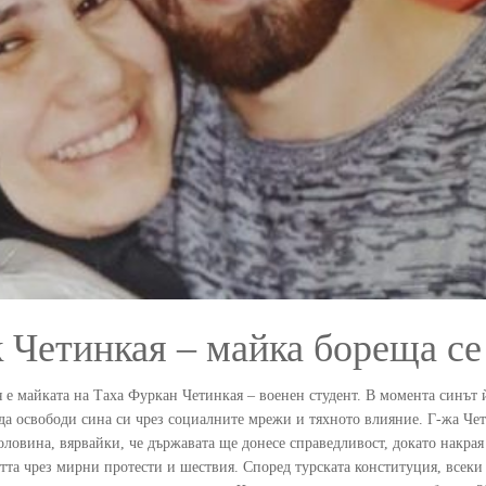
 Четинкая – майка бореща се
 е майката на Таха Фуркан Четинкая – военен студент. В момента синът ѝ
 да освободи сина си чрез социалните мрежи и тяхното влияние. Г-жа Чет
оловина, вярвайки, че държавата ще донесе справедливост, докато накрая
тта чрез мирни протести и шествия. Според турската конституция, всек