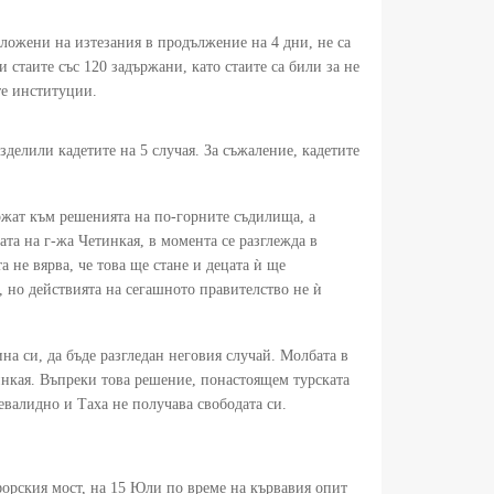
ложени на изтезания в продължение на 4 дни, не са
 стаите със 120 задържани, като стаите са били за не
те институции.
зделили кадетите на 5 случая. За съжаление, кадетите
ржат към решенията на по-горните съдилища, а
ата на г-жа Четинкая, в момента се разглежда в
 не вярва, че това ще стане и децата ѝ ще
, но действията на сегашното правителство не ѝ
на си, да бъде разгледан неговия случай. Молбата в
инкая. Въпреки това решение, понастоящем турската
валидно и Таха не получава свободата си.
форския мост, на 15 Юли по време на кървавия опит