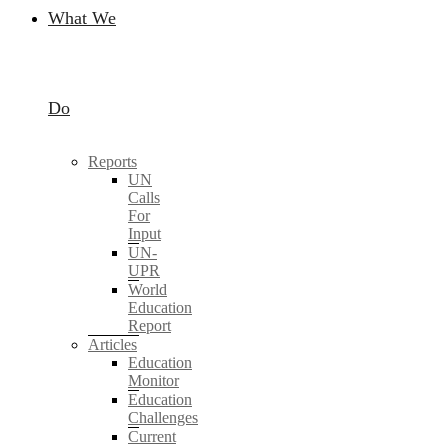
What We
Do
Reports
UN
Calls
For
Input
UN-
UPR
World
Education
Report
Articles
Education
Monitor
Education
Challenges
Current