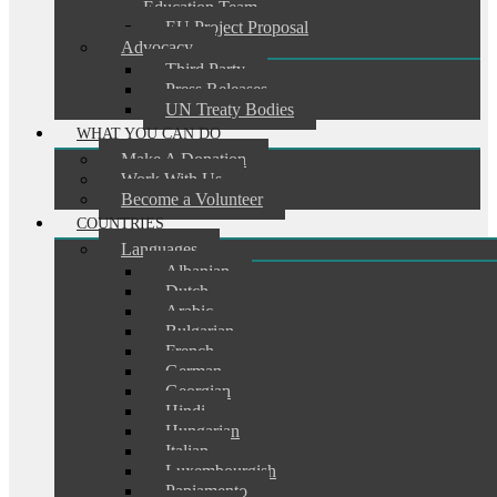
Education Team
EU Project Proposal
Advocacy
Third Party
Press Releases
UN Treaty Bodies
WHAT YOU CAN DO
Make A Donation
Work With Us
Become a Volunteer
COUNTRIES
Languages
Albanian
Dutch
Arabic
Bulgarian
French
German
Georgian
Hindi
Hungarian
Italian
Luxembourgish
Papiamento