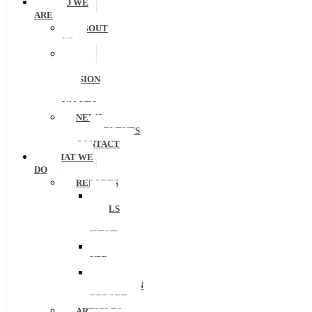
WHO WE
ARE
ABOUT
US
OUR
VISION,
MISSION
AND
VALUES
NEWS
EVENTS
CONTACT
WHAT WE
DO
REPORTS
UN
CALLS
FOR
INPUT
UN-
UPR
WORLD
EDUCATION
REPORT
ARTICLES