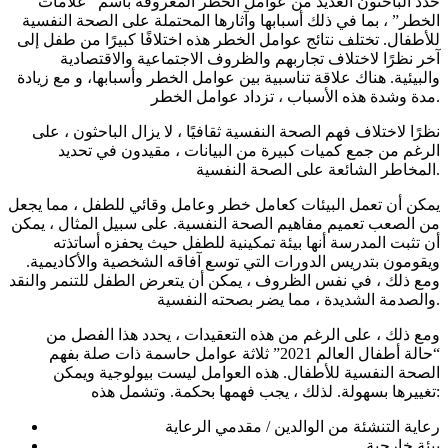
حدد الباحثون العديد من عوامل الخطر المعروفة باسم “علامات
الخطر” ، بما في ذلك أسبابها وآثارها المحتملة على الصحة النفسية
للأطفال. تختلف نتائج عوامل الخطر هذه اختلافًا كبيرًا من طفل إلى
آخر نظرًا لاختلاف تجاربهم والظروف الاجتماعية والاقتصادية
والبيئية. هناك علاقة تناسبية بين عوامل الخطر وأسبابها، و مع زيادة
مدة وشدة هذه الأسباب ، تزداد عوامل الخطر.
نظرًا لاختلاف فهم الصحة النفسية ثقافيًا ، لا يزال الباحثون ، على
الرغم من جمع كميات كبيرة من البيانات ، مقيدون في تحديد
المخاطر الشائعة على الصحة النفسية.
يمكن أن تعمل البيئات كعامل خطر وعامل وقائي للطفل ، مما يجعل
من الصعب تعميم مفاهيم الصحة النفسية. على سبيل المثال ، يمكن
أن تثبت المدرسة أنها بيئة تمكينية للطفل حيث يحفزه أساتذته
ويقومون بتدريس الدورات التي توسع آفاقه الشخصية والأكاديمية.
ومع ذلك ، في نفس الظروف ، يمكن أن يتعرض الطفل للتنمر والنقد
والصدمة الشديدة ، مما يضر بصحته النفسية.
ومع ذلك ، على الرغم من هذه التعقيدات ، يحدد هذا الفصل من
“حالة أطفال العالم 2021” ثلاثة عوامل حاسمة ذات صلة بفهم
الصحة النفسية للأطفال. هذه العوامل ليست بيولوجية ويمكن
تغييرها بسهولة. لذلك ، يجب فهمها بحكمة. وتشمل هذه:
رعاية التنشئة من الوالدين / مقدمي الرعاية
بيئة خارجية