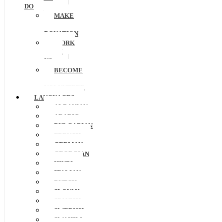
DO
MAKE
A
DONATION
WORK
WITH
US
BECOME
A
VOLUNTEER
LANGUAGES
ALBANIAN
ARABIC
BULGARIAN
FRENCH
GERMAN
GEORGIAN
HINDI
ITALIAN
DUTCH
SLOVAK
SPANISH
SWEDISH
SWAHILI