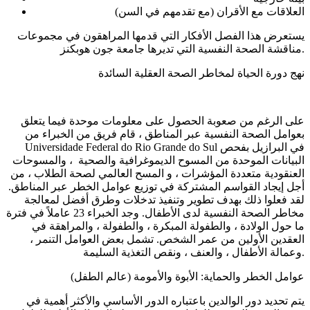
العلاقات مع الأقران (مع تقدمهم في السن)
يستعرض هذا الفصل الأفكار التي قدمها المراهقون في مجموعات
مناقشة الصحة النفسية التي تديرها جامعة جون هوبكنز.
نهج دورة الحياة لمخاطر الصحة العقلية السائدة
على الرغم من صعوبة الحصول على معلومات موحدة فيما يتعلق
بعوامل الصحة النفسية عبر المناطق ، قام فريق من الخبراء من
Universidade Federal do Rio Grande do Sul في البرازيل بفحص
البيانات الموحدة من المسوح الديموغرافية والصحية ، والمسوحات
العنقودية متعددة المؤشرات ، و المسح العالمي لصحة الطلاب ، من
أجل إيجاد القواسم المشتركة في توزيع عوامل الخطر عبر المناطق.
لقد فعلوا ذلك بهدف تطوير وتنفيذ تدخلات وطرق أفضل لمعالجة
مخاطر الصحة النفسية لدى الأطفال. وجد الخبراء 23 عاملاً في فترة
ما حول الولادة ، والطفولة المبكرة ، والطفولة ، والمراهقة في
العقدين الأولين من عمر الشخص. تشمل بعض العوامل التنمر ،
وعمالة الأطفال ، والعنف ، ونقص التغذية السليمة.
عوامل الخطر والحماية: الأبوة والأمومة (عالم الطفل)
يتم تحديد دور الوالدين باعتباره الدور الأساسي والأكثر أهمية في