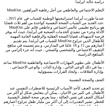
دراسة حالة: أيرلندا
MindOut: التعلم الاجتماعي والعاطفي من أجل رفاهية المراهقين
عندما طورت أيرلندا استراتيجيتها الوطنية للشباب في عام 2015 ،
حدد العديد من الشباب الصحة النفسية كواحدة من أهم ثلاث قضايا.
MindOut هو برنامج تعليمي عالمي اجتماعي وعاطفي قائم على
الأدلة وجزء من تنفيذي الخدمات الصحية في أيرلندا، حيث أنه يوفر
فرصة لاستهداف قضايا الصحة العقلية والرفاهية العامة المهمة
للشباب في أيرلندا. يتم تقديم MindOut للأطفال الذين تتراوح
أعمارهم بين 15 و 18 عامًا في المدارس، و يتم تضمينه في مناهج
التثقيف الاجتماعي والشخصي والصحي ، حيث أنه جزء إلزامي من
المناهج الدراسية.
ساعد MindOut الأطفال على تطوير المهارات الاجتماعية والعاطفية
، بما في ذلك الوعي الذاتي ، وإدارة الذات ، والوعي الاجتماعي ،
وإدارة العلاقات ، واتخاذ القرارات بمسؤولية.
العنف والصحة النفسية
تم تحديد العنف كأحد الأسباب الرئيسية للاضطراب النفسي عند
الأطفال. في كثير من الأحيان ، يمكن أن يتعايش شكل أو أكثر من
أشكال العنف في نفس العائلة ، مما يعرض صحة الطفل النفسية
للخطر. تشير التقديرات إلى أن أكثر من مليار طفل تتراوح أعمارهم