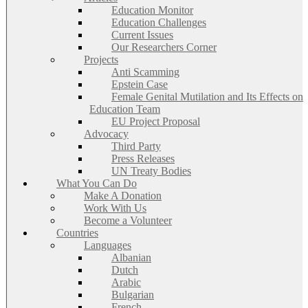
Education Monitor
Education Challenges
Current Issues
Our Researchers Corner
Projects
Anti Scamming
Epstein Case
Female Genital Mutilation and Its Effects on
Education Team
EU Project Proposal
Advocacy
Third Party
Press Releases
UN Treaty Bodies
What You Can Do
Make A Donation
Work With Us
Become a Volunteer
Countries
Languages
Albanian
Dutch
Arabic
Bulgarian
French