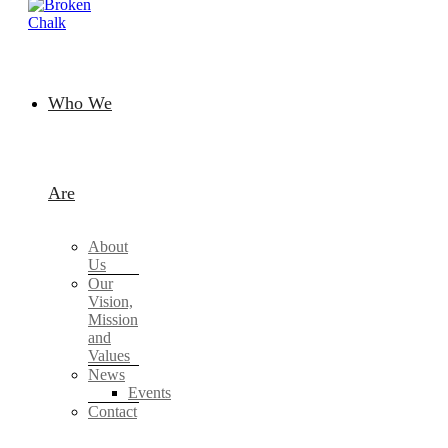
Who We
Are
About
Us
Our
Vision,
Mission
and
Values
News
Events
Contact