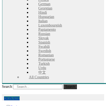
German
Georgian
Hindi
Hungarian
Italian
Luxembourgish
Papiamento
Russian
Slovak
Spanish
Swahili
Swedish
Romanian
Portuguese
Turkish
Urdu
中文
All Countries
Search
Search
DONATE