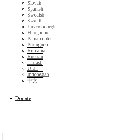
Slovak
Spanish
Swedish
Swahili
Luxembourgish
Hungarian
Papiamento
Portuguese
Romanian
Russian
Turkish
Urdu
Indonesian
中文
Donate