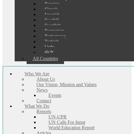
Russian
Slovak
Spanish
Swahili
Swedish
Romanian
Portuguese
Turkish
Urdu
中文
All Countries
Who We Are
About Us
Our Vision, Mission and Values
News
Events
Contact
What We Do
Reports
UN-UPR
UN Calls For Input
World Education Report
Articles