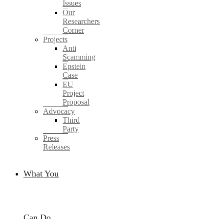
Issues
Our
Researchers
Corner
Projects
Anti
Scamming
Epstein
Case
EU
Project
Proposal
Advocacy
Third
Party
Press
Releases
What You
Can Do