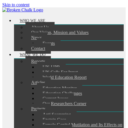
Skip to content
WHO WE ARE
About Us
Our Vision, Mission and Values
News
Events
Contact
WHAT WE DO
Reports
UN-UPR
UN Calls For Input
World Education Report
Articles
Education Monitor
Education Challenges
Current Issues
Our Researchers Corner
Projects
Anti Scamming
Epstein Case
Female Genital Mutilation and Its Effects on