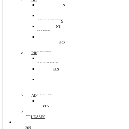
EDUCATION
MONITOR
EDUCATION
CHALLENGES
CURRENT
ISSUES
OUR
RESEARCHERS
CORNER
PROJECTS
ANTI
SCAMMING
EPSTEIN
CASE
EU
PROJECT
PROPOSAL
ADVOCACY
THIRD
PARTY
PRESS
RELEASES
WHAT
YOU CAN