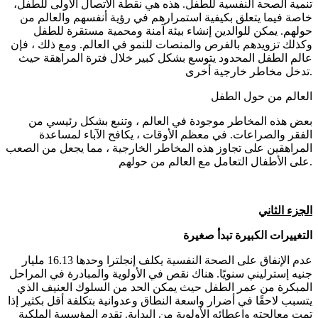
تنمية الصحة النفسية للطفل. هذه هي نقطة الاتصال الأولى للطفل،
خاصة فيما يتعلق بكيفية استمرارهم في رؤية أنفسهم والعالم من
حولهم. يمكن للوالدين إنشاء بيئة آمنة ومحمية مستقرة للطفل
وكذلك تزويدهم بالفرص والمنصات للنمو في العالم. ومع ذلك ، فإن
عالم الطفل المحدود يتوسع بشكل كبير خلال فترة المراهقة حيث
تدخل مخاطر خارجية أخرى.
العالم من حول الطفل
بعض هذه المخاطر موجودة في العالم ، وتنبع بشكل رئيسي من
الفقر والصراعات. في معظم الأوقات ، يكافح الآباء لمساعدة
المراهقين على تجاوز هذه المخاطر الخارجية ، مما يجعل من الصعب
على الأطفال التعامل مع العالم من حولهم.
الجزء الثاني
التغييرات الكبيرة تبدأ صغيرة
عدم الإنفاق على الصحة النفسية يكلف إنجلترا وحدها 16.13 مليار
جنيه إسترليني سنويًا. هناك نقص في الأولوية والمبادرة في المراحل
المبكرة من عمر الطفل حيث يمكن الحد من السلوك العنيف الذي
يتسبب لاحقًا في أضرار واسعة النطاق وعدوانية بتكلفة أقل بكثير إذا
تمت معالجته وإعطائه الأولوية من البداية. تقدم المؤسسة الملكية