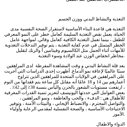
التغذية والنشاط البدني ووزن الجسم
التغذية هي قاعدة البناء الأساسية لاستقرار الصحة النفسية مدى
الحياة. يعمل نقص التغذية السليمة كعامل خطر على النمو المعرفي
للطفل ، بينما تعمل التغذية الكافية كعامل وقائي. لمواجهة عامل
الخطر المتمثل في عدم كفاية التغذية ، يتم توفير التدخلات التغذوية
للأمهات أثناء الحمل مثل الكالسيوم وفيتامين أ والزنك لتقليل
مخاطر انخفاض الوزن عند الولادة وسوء التغذية.
يعد قلة النشاط البدني و وقت المشاهدة المفرطة لدى المراهقين
سببًا عالميًا لإعاقة نمو الدماغ. أظهرت إحدى الدراسات التي أجريت
على المراهقين في الولايات المتحدة للمراهقين الذين تتراوح
أعمارهم بين 14 و 18 عامًا أنه مقابل كل ساعة يتم فقدانها من النوم
، ارتفعت مستويات الشعور بالحزن واليأس بنسبة 38٪ إلى 42٪ .
بعض العوامل التي حددتها اليونيسف لتعزيز تنمية القدرات المعرفية
للأطفال هي : الدفء ، والحب والعاطفة ، ونمو المراهقين ،
والتواصل المحترم ، والانضباط الإيجابي ، والبيئات الآمنة ، وتوفير
الاحتياجات الأساسية ، والصحة النفسلية لمقدمي الرعاية وأولياء
الأمور.
الدواء والاطفال