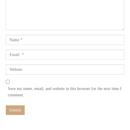
e
n
t
*
N
a
m
E
e
m
*
a
W
i
e
l
b
*
s
Save my name, email, and website in this browser for the next time I
i
comment.
t
e
Submit