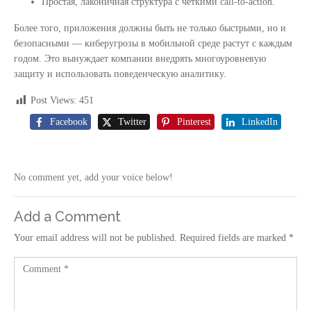
Простая, лаконичная структура с чёткими call-to-action.
Более того, приложения должны быть не только быстрыми, но и
безопасными — киберугрозы в мобильной среде растут с каждым
годом. Это вынуждает компании внедрять многоуровневую
защиту и использовать поведенческую аналитику.
Post Views:
451
Facebook
Twitter
Pinterest
LinkedIn
No comment yet, add your voice below!
Add a Comment
Your email address will not be published.
Required fields are marked
*
C
o
m
m