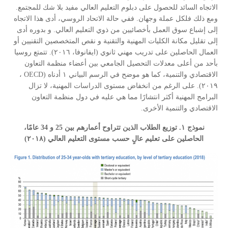
الاتجاه السائد للحصول على دبلوم التعليم العالي مفيد بلا شك للمجتمع.
ومع ذلك فلكل عملة وجهان. ففي حالة الاتحاد الروسي، أدى هذا الاتجاه
إلى إشباع سوق العمل بأخصائيين من ذوي التعليم العالي. و بدوره أدى
إلى تقليل مكانة الكليات المهنية والتقنية و نقص المتخصصين التقنيين أو
العمال الحاصلين على تدريب مهني ثانوي (ايفانوفا، ٢٠١٦). تتمتع روسيا
بأحد من أعلى معدلات التحصيل الجامعي بين أعضاء منظمة التعاون
الاقتصادي والتنمية، كما هو موضح في الرسم البياني ١ أدناه (OECD ،
٢٠١٩). على الرغم من انخفاض مستوى الدراسات المهنية، لا تزال
البرامج المهنية أكثر انتشارًا مما هي عليه في دول منظمة التعاون
الاقتصادي والتنمية الأخرى.
نموذج ١. توزيع الطلاب الذين تتراوح أعمارهم بين 25 و 34 عامًا،
الحاصلين على تعليم عالٍ حسب مستوى التعليم العالي (٢٠١٨)