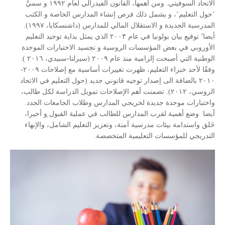
الاتحاد السوفيتي. ومن أهمها، القانون الفيدرالي لعام ١٩٩٢ و سميَّ
ʼحول التعليمʽ، و يشمل ذلك فرص إنشاء المدارس الخاصة و الكتب
المدرسية الجديدة و الاستقلال المالي للمدارس (داشنسكايا، ١٩٩٧).
أيضا٬ توقيع بيان بولونيا في عام ٢٠٠٣ الذي يمثل بداية توحيد التعليم
الأوروبي في بعض المؤسسات الروسية و تجسيد الاختبارات الموحدة
الوطنية التي أصبحت إلزامية منذ عام ٢٠٠٩ (سيرلنا-سبيدي، ٢٠١٦ ).
وفقًا لأحد خبراء التعليم، ظهرت تغييرات أساسية مع إصلاحات ٢٠٠٩-
٢٠١٠ بالضافة الى إصدار توجيه قانوني جديد (حول التعليم في الاتحاد
الروسي، ٢٠١٢). تضمنت أهم الإصلاحات تمويل الدراسة لكل طالب،
واختبارات موحدة جديدة لخريجي المدارس وطلاب الجامعات الجدد.
أيضا وضع أهمية لقرب المدارس للطالب في عملية القبول̣ و أخيرا،
خَلق واستدامة بيئات مدرسية آمنة، وتعزيز التعليم الشامل، والإنهاء
التدريجي للمؤسسات التعليمية المتخصصة.