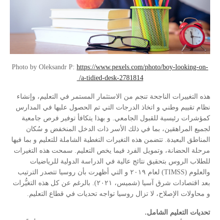
Photo by Oleksandr P:
https://www.pexels.com/photo/boy-looking-on-
a-tidied-desk-2781814/
هذه التغييرات الناجحة تنجم من الاستثمار المستمر في التعليم، وإنشاء
نظام تقييم وطني و اتخاذ الدرجات التي تم الحصول عليها في المدارس
كمؤشرات رئيسية للقبول الجامعي. و بهذا يتكافأ توفير فرص جامعية
لجميع المراهقين، بما في ذلك الأسر ذات الدخل المنخفض و سُكان
المناطق البعيدة. تتضمن هذه التغيرات التغطية الشاملة للتعليم و بما فيها
مرحلة الحضانة، وتمويل الفرد فيما يخص التعليم. سمحت هذه التغيرات
للطلاب الروس بتحقيق نتائج عالية في الدراسة الدولية للرياضيات
والعلوم (TIMSS) لعام ٢٠١٩ و التي أظهرت بأن روسيا تتصدر الترتيب
بعد اقتصادات شرق آسيا (شميس، ٢٠٢١). بالرغم عن كل هذه التغيُّرات
و محاولات الإصلاح، لا تزال روسيا تواجه تحديات في قطاع التعليم.
تحديات التعليم الشامل.