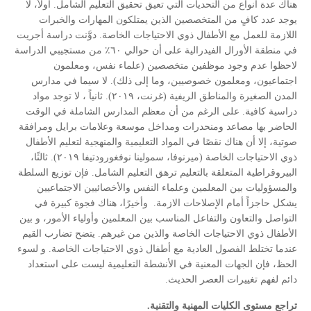
هناك عدة أنواع من التحديات التي تعيق تحقيق التعليم الشامل. أولاً، لا
يوجد عدد كافٍ من المتخصصين الذين يمتلكون المهارات والخبرات
اللازمة للعمل مع الأطفال ذوي الاحتياجات الخاصة. دوَّنت دراسة أجريت
في منطقة الأورال الفيدرالية على أن حوالي ٦٠٪ من مستجيبي الدراسة
لاحظوا عدم وجود موظفين متخصصين (علماء نفس، ومعلمون
اجتماعيون، ومعلمون خصوصيين، وما إلى ذلك). لا سيما في مدارس
المدن الصغيرة والمناطق الريفية (غرنت، ٢٠١٩). ثانياً ، لا توجد مواد
دراسية كافية. على الرغم من أن معظم المدارس الشاملة في الوقت
الحاضر بها مصاعد ومنحدرات ومداخل موسعة وعلامات برايل ومرافقة
صوتية، إلا أن هناك نقصًا في المواد التعليمية والمنهجية لتعليم الأطفال
ذوي الاحتياجات الخاصة (ميرنوفا، سمولينا نوفغورودتيفا ٢٠١٩). ثالثًا،
البيروقراطية المتعلقة بالتعليم ترهق التعليم الشامل. فإن توزيع السلطة
والمسؤوليات بين المعلمين وعلماء النفس والأخصائيين الاجتماعيين
يشكل حاجزاً أمام الإصلاحات الازمة. وأخيرًا، هناك فجوة كبيرة في
التواصل والتعاون والتفاعل المناسب بين المعلمين وأولياء الأمور، و بين
الأطفال ذوي الاحتياجات الخاصة والذين من غيرهم. يتضح تضارب القيم
عندما تختلط الفصول العادية مع أطفال ذوي الاحتياجات الخاصة. و لسوء
الحظ، فإن الجهات المعنية في الأنشطة التعليمية ليست على استعداد
دائم لفهم تغييرات العصر الحديث.
تراجع مستوى الكليات المهنية والتقنية.