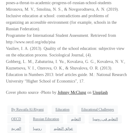
poses-a-threat-to-academic-progress-of-russian-school-students
Mironova, M. V., Smolina, N. S., & Novgorodtseva, A. N. (2019).
Inclusive education at school: contradictions and problems of
organizing an accessible environment (for example, schools in the
Russian Federation).
Programme for International Student Assessment. Retrieved from
http://www.oecd.org/edu/pisa
Vasiliev, I. A. (2013). Quality of the school education: subjective view
on the education process. Sociological Journal, (4).
Gohberg, L. М., Zabaturina, I. Yu., Kovalava, G. G., Kovaleva, N. V.,
Kuznetsova, V. I., Ozerova, О. К., & Shuvalova, О. R. (2013).
Education in Numbers 2013: brief articles guide. М.: National Research
University “Higher School of Economics”, 17.
Cover photo source -Photo by
Johnny McClung
on
Unsplash
By Ruwaifa Al-Riyami
Education
Educational Challenges
التعليم في روسيا
التعليم
Russian Education
OECD
عوائق التعليم
روسيا
العربية