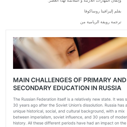
وإتقان المهارات اللازمة و الملائمة لهذا العصر.
بقلم إليزافيتا روساكوفا
ترجمة رويفة الريامية من