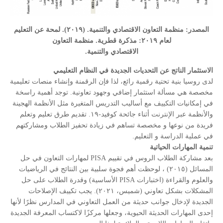
المصدر: منظمة التعاون الاقتصادي والتنمية. (٢٠١٩). لمحة عن التعليم
لعام ٢٠١٩: مذكرة قطرية. منظمة التعاون
الاقتصادي والتنمية.
الاستثمار الناتج عن التحديات الجديدة في النظام التعليمي
لدى روسيا بنية تحتية رقمية رائع، لذا فإن الرقمنة وإنشاء منصات تعليمية
مخصصة هي مسألة استثمار إضافي وجهود تعاونية. توجد أهمية راسخة
في إمكانيات التكييف مع أساليب التدريس المتغيرة مثل الأنظمة الهجينة
والأنظمة عبر الإنترنت أثناء جائحة كوفيد-١٩. تقديم طرق تعليم وتعلم
فريدة من نوعها و مخصصة تساهم في زيادة تحفيز الطلاب ومشاركتهم
في عملية الدراسة و التعليم.
تنمية المهارات الحياتية
بعد مشاركة الطلاب الروس في تقييم PISA لمهارات التعاون في حل
المسائل (٢٠١٥) ، لوحظت أهم فجوة سلبية بين النتائج في الرياضيات
والعلوم والقراءة (اختبارات PISA الأساسية) وقدرة الطلاب على حل
المشكلات بشكل تعاوني (شميس، ٢٠٢١). يجب تكييف الإصلاحات
الجديدة لإدخال جوانب حديثة من العمل التعاوني في المدارس نظرًا لأنها
إحدى المهارات الحديثة الحيوية، وجعلها مركزًا لاكتساب المعرفة الجديدة