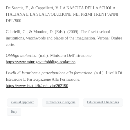
De Sanctis, F., & Cappelletti, V. LA NASCITA DELLA SCUOLA
ITALIANA E LA SUA EVOLUZIONE NEI PRIMI TRENT’ANNI
DEL’900.
Gabrielli, G., & Montino, D. (Eds.). (2009). The fascist school:
institutions, watchwords and places of the imagination. Verona: Ombre
corte.
Obbligo scolastico
. (n.d.). Ministero Dell’istruzione.
https://www.miur.gov.it/obbligo-scolastico
Livelli di istruzione e partecipazione alla formazione
. (n.d.). Livelli Di
Istruzione E Partecipazione Alla Formazione.
https://www.istat.it/it/archivio/262190
classist approach
differences in regions
Educational Challenges
Italy