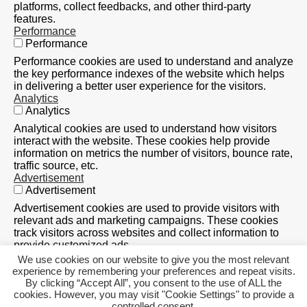
platforms, collect feedbacks, and other third-party
features.
Performance
Performance
Performance cookies are used to understand and analyze
the key performance indexes of the website which helps
in delivering a better user experience for the visitors.
Analytics
Analytics
Analytical cookies are used to understand how visitors
interact with the website. These cookies help provide
information on metrics the number of visitors, bounce rate,
traffic source, etc.
Advertisement
Advertisement
Advertisement cookies are used to provide visitors with
relevant ads and marketing campaigns. These cookies
track visitors across websites and collect information to
provide customized ads.
Others
We use cookies on our website to give you the most relevant
Others
experience by remembering your preferences and repeat visits.
By clicking “Accept All”, you consent to the use of ALL the
Other uncategorized cookies are those that are being
cookies. However, you may visit "Cookie Settings" to provide a
analyzed and have not been classified into a category as
controlled consent.