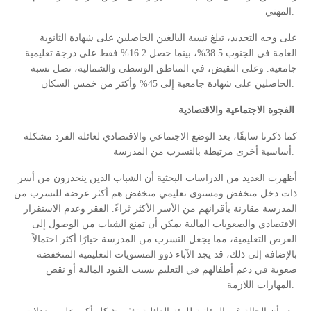
المهني
.
على وجه التحديد، تبلغ نسبة البالغين الحاصلين على شهادة الثانوية
العامة في الجنوب 38.5%، بينما حصل 16.2% فقط على درجة تعليمية
جامعية. وعلى النقيض، في المناطق الوسطى والشمالية، تصل نسبة
الحاصلين على شهادة جامعية إلى 45% وأكثر من خمس السكان
.
الفجوة الاجتماعية والاقتصادية
كما ذكرنا سابقًا، يعد الوضع الاجتماعي والاقتصادي لعائلة الفرد مشكلة
أساسية أخرى مرتبطة بالتسرب من المدرسة
.
أظهرت العديد من الدراسات البحثية أن الشباب الذين ينحدرون من أسر
ذات دخل منخفض ومستوى تعليمي منخفض هم أكثر عرضة للتسرب من
المدرسة مقارنة بأقرانهم من الأسر الأكثر ثراءً. الفقر وعدم الاستقرار
الاقتصادي والصعوبات المالية يمكن أن تمنع الشباب من الوصول إلى
الفرص التعليمية، مما يجعل التسرب من المدرسة خيارًا أكثر احتمالاً.
بالإضافة إلى ذلك، قد يجد الآباء ذوو المستويات التعليمية المنخفضة
صعوبة في دعم أطفالهم في التعليم بسبب القيود المالية أو نقص
المهارات اللازمة
.