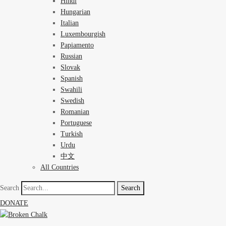
Hindi
Hungarian
Italian
Luxembourgish
Papiamento
Russian
Slovak
Spanish
Swahili
Swedish
Romanian
Portuguese
Turkish
Urdu
中文
All Countries
Search
Search
DONATE