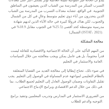
يبدو أن الحالة غير المؤاتية للبيئة العائلية تؤثر بشكل أكبر على معدلات
التسرب المبكر من المدرسة بين الشباب الذين يعيشون في المناطق
الجنوبية. في الواقع، تتشابه معدلات التسرب من المدرسة بين الشباب
الذين ينحدرون من آباء ذوي تعليم متوسط وعالٍ في كل من الشمال
والجنوب، لكن هناك فروقًا كبيرة في حالة الآباء الذين لديهم شهادة
مدرسية متوسطة كحد أقصى (25.5% في الجنوب مقابل 18.9% في
الشمال)
(ISTAT، 2021).
معالجة المشكلة
من المهم التأكيد على أن الحالة الاجتماعية والاقتصادية للعائلة ليست
قدراً محتوماً، بل هي عامل يمكن ويجب معالجته من خلال السياسات
العامة والاستثمار في التعليم
.
في ضوء ذلك، تحتاج إيطاليا إلى معالجة العديد من القضايا المتعلقة
بالنظام التعليمي لمواجهة عدم المساواة في الوصول إلى التعليم. يجب
تقليل التفاوتات وضمان الوصول العادل إلى التعليم لجميع الطلاب، بما
في ذلك من خلال الدعم الاقتصادي وبرامج الإدماج الاجتماعي
.
من الضروري الاستثمار في المدارس وتدريب المعلمين وتنفيذ برامج
التوجيه والدعم للطلاب
.