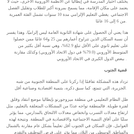
يختلف اختيار المدرسة في إيطاليا عن الأنظمة الأوروبية الأخرى، حيث لا
يعتمد على مكان الإقامة، مما يسمح بمرونة أكبر للطلاب وتقليل الفصل
الاجتماعي. يغطي التعليم الإلزامي مدة 10 سنوات تشمل الفئة العمرية
من 6 إلى 16 عامًا
.
هذا يعني أن الحصول على شهادة الثانوية العامة ليس إلزاميًا، وهذا يفسر
أن نسبة السكان الذين تتراوح أعمارهم بين 25 و64 عامًا ممن حصلوا
على تعليم ثانوي على الأقل تبلغ 62.9%، وهي نسبة أقل بكثير من
المتوسط الأوروبي (79.0% في دول الاتحاد الأوروبي) وكذلك مقارنة
ببعض الدول الكبرى في الاتحاد الأوروبي
.
قضية الجنوب
تزداد هذه المشكلة تفاقمًا إذا ركزنا على المنطقة الجنوبية من شبه
الجزيرة، التي تتمتع، كما سبق ذكره، بتنمية اقتصادية وصناعية أقل
.
ظل النظام التعليمي في منطقة ميزوجورنو بإيطاليا موضع انتقاد وقلق
لفترة طويلة. فالمنطقة تواجه عددًا من المشكلات المتعلقة بالتعليم، مثل
ارتفاع معدلات التسرب وانخفاض معدلات الالتحاق بالمدارس، مما يؤثر
سلبًا على آفاق التنمية الاجتماعية والاقتصادية في المنطقة. ونتيجة لهذه
العوامل، فإن السكان في الجنوب أقل تعليماً بشكل عام مقارنة بالشمال
والمناطق الوسطى من البلاد، مما يؤثر على فرص التوظيف والتقدم