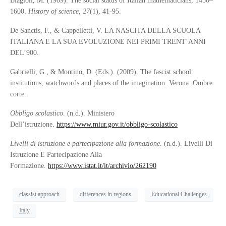
Biagioli, M. (1989). The social status of Italian mathematicians, 1450–
1600.
History of science
,
27
(1), 41-95.
De Sanctis, F., & Cappelletti, V. LA NASCITA DELLA SCUOLA
ITALIANA E LA SUA EVOLUZIONE NEI PRIMI TRENT’ANNI
DEL’900.
Gabrielli, G., & Montino, D. (Eds.). (2009). The fascist school:
institutions, watchwords and places of the imagination. Verona: Ombre
corte.
Obbligo scolastico
. (n.d.). Ministero
Dell’istruzione.
https://www.miur.gov.it/obbligo-scolastico
Livelli di istruzione e partecipazione alla formazione
. (n.d.). Livelli Di
Istruzione E Partecipazione Alla
Formazione.
https://www.istat.it/it/archivio/262190
classist approach
differences in regions
Educational Challenges
Italy