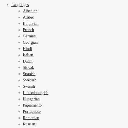
Languages
Albanian
Arabic
Bulgarian
French
German
Georgian
Hindi
Italian
Dutch
Slovak
Spanish
Swedish
Swahili
Luxembourgish
Hungarian
Papiamento
Portuguese
Romanian
Russian