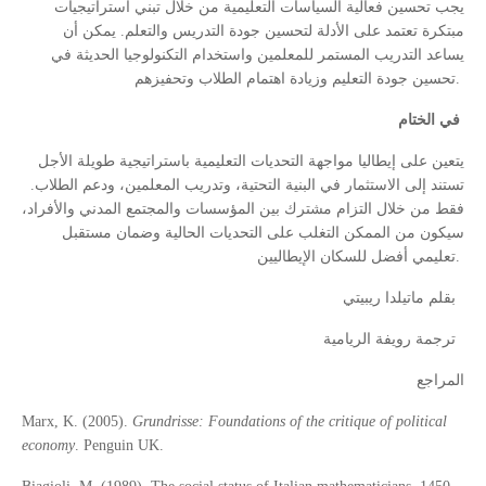
يجب تحسين فعالية السياسات التعليمية من خلال تبني استراتيجيات
مبتكرة تعتمد على الأدلة لتحسين جودة التدريس والتعلم. يمكن أن
يساعد التدريب المستمر للمعلمين واستخدام التكنولوجيا الحديثة في
تحسين جودة التعليم وزيادة اهتمام الطلاب وتحفيزهم
.
في الختام
يتعين على إيطاليا مواجهة التحديات التعليمية باستراتيجية طويلة الأجل
تستند إلى الاستثمار في البنية التحتية، وتدريب المعلمين، ودعم الطلاب.
فقط من خلال التزام مشترك بين المؤسسات والمجتمع المدني والأفراد،
سيكون من الممكن التغلب على التحديات الحالية وضمان مستقبل
تعليمي أفضل للسكان الإيطاليين
.
بقلم ماتيلدا ريبيتي
ترجمة رويفة الريامية
المراجع
Marx, K. (2005).
Grundrisse: Foundations of the critique of political
economy
. Penguin UK.