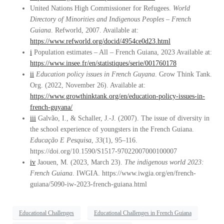
United Nations High Commissioner for Refugees.
World
Directory of Minorities and Indigenous Peoples – French
Guiana
. Refworld, 2007. Available at:
https://www.refworld.org/docid/4954ce0d23.html
i
Population estimates – All – French Guiana, 2023 Available at:
https://www.insee.fr/en/statistiques/serie/001760178
ii
Education policy issues in French Guyana
. Grow Think Tank.
Org. (2022, November 26). Available at:
https://www.growthinktank.org/en/education-policy-issues-in-
french-guyana/
iii
Galvão, I., & Schaller, J.-J. (2007). The issue of diversity in
the school experience of youngsters in the French Guiana.
Educação E Pesquisa
,
33
(1), 95–116.
https://doi.org/10.1590/S1517-97022007000100007
iv
Jaouen, M. (2023, March 23).
The indigenous world 2023:
French Guiana
. IWGIA. https://www.iwgia.org/en/french-
guiana/5090-iw-2023-french-guiana.html
Educational Challenges
Educational Challenges in French Guiana