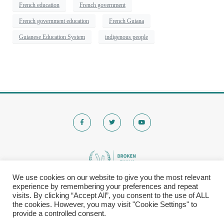
French education
French government
French government education
French Guiana
Guianese Education System
indigenous people
We use cookies on our website to give you the most relevant
experience by remembering your preferences and repeat
© 2020 Brokenchalk. All rights reserved.
visits. By clicking “Accept All”, you consent to the use of ALL
Registered Stichting, KVK-nummer: 80591299​
the cookies. However, you may visit "Cookie Settings" to
provide a controlled consent.
Privacy Policy
|