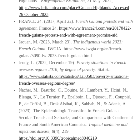
Highlands”.
Encyclopedia Britannica
, 21 May. 2022,
https://www.britannica.com/place/Guiana-Highlands. Accessed
26 October 2023
.
FRANCE 24. (2017, April 22).
French Guiana protests end with
agreement
. France 24.
https://www.france24.com/en/20170422-
french-guiana-protests-end-with-agreement-promise-aid
Jaouen, M. (2023, March 23).
The indigenous world 2023:
French Guiana
. IWGIA. https://www.iwgia.org/en/french-
guiana/5090-iw-2023-french-guiana.html
Jeudy, L. (2022, December 19).
Poverty situations in French
overseas regions 2018, by degree of poverty
. Statista.
https://www.statista.com/statistics/1230503/poverty-situations-
french-overseas-regions-degree/
Nacher, M., Basurko, C., Douine, M., Lambert, Y., Hcini, N.,
Elenga, N., Le Turnier, P., Epelboin, L., Djossou, F., Couppié,
P., de Toffol, B., Drak Alsibai, K., Sabbah, N., & Adenis, A.
(2023). The Epidemiologic Transition in French Guiana:
Secular Trends and Setbacks, and Comparisons with Continental
France and South American Countries.
Tropical medicine and
infectious disease
,
8
(4), 219.
https://doi.org/10.3390/tropicalmed8040219