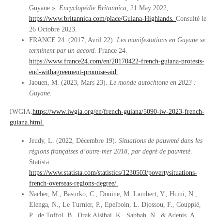
Guyane ».
Encyclopédie Britannica,
21 May 2022,
https://www.britannica.com/place/Guiana-Highlands.
Consulté le
26 Octobre 2023.
FRANCE 24. (2017, Avril 22).
Les manifestations en Guyane se
terminent par un accord.
France 24.
https://www.france24.com/en/20170422-french-guiana-protests-
end-withagreement-promise-aid.
Jaouen, M. (2023, Mars 23).
Le monde autochtone en 2023 :
Guyane.
IWGIA.
https://www.iwgia.org/en/french-guiana/5090-iw-2023-french-
guiana.html.
Jeudy, L. (2022, Décembre 19).
Situations de pauvreté dans les
régions françaises d’outre-mer 2018, par degré de pauvreté
.
Statista.
https://www.statista.com/statistics/1230503/povertysituations-
french-overseas-regions-degree/.
Nacher, M., Basurko, C., Douine, M. Lambert, Y., Hcini, N.,
Elenga, N., Le Turnier, P., Epelboin, L. Djossou, F., Couppié,
P., de Toffol, B., Drak Alsibai, K., Sabbah, N., & Adenis, A.