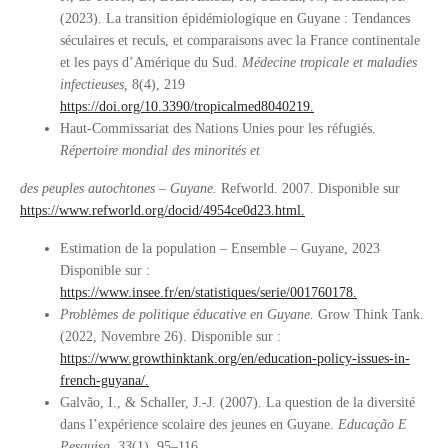
(2023). La transition épidémiologique en Guyane : Tendances
séculaires et reculs, et comparaisons avec la France continentale
et les pays d’Amérique du Sud.
Médecine tropicale et maladies
infectieuses,
8(4), 219
https://doi.org/10.3390/tropicalmed8040219.
Haut-Commissariat des Nations Unies pour les réfugiés.
Répertoire mondial des minorités et
des peuples autochtones – Guyane.
Refworld. 2007. Disponible sur
https://www.refworld.org/docid/4954ce0d23.html.
Estimation de la population – Ensemble – Guyane, 2023
Disponible sur :
https://www.insee.fr/en/statistiques/serie/001760178.
Problèmes de politique éducative en Guyane.
Grow Think Tank.
(2022, Novembre 26). Disponible sur :
https://www.growthinktank.org/en/education-policy-issues-in-
french-guyana/.
Galvão, I., & Schaller, J.-J. (2007). La question de la diversité
dans l’expérience scolaire des jeunes en Guyane.
Educação E
Pesquisa
,
33
(1), 95–116.