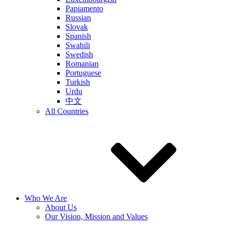
Papiamento
Russian
Slovak
Spanish
Swahili
Swedish
Romanian
Portuguese
Turkish
Urdu
中文
All Countries
Who We Are
About Us
Our Vision, Mission and Values