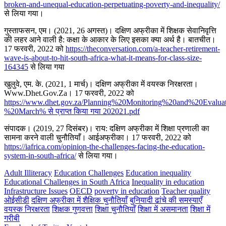
broken-and-unequal-education-perpetuating-poverty-and-inequality/
से लिया गया।
गुस्ताफसन, एम। (2021, 26 अगस्त)। दक्षिण अफ्रीका में शिक्षक सेवानिवृत्ति
की लहर आने वाली है: कक्षा के आकार के लिए इसका क्या अर्थ है। बातचीत।
17 फरवरी, 2022 को
https://theconversation.com/a-teacher-retirement-
wave-is-about-to-hit-south-africa-what-it-means-for-class-size-
164345
से लिया गया
खुलुवे, एम. के. (2021, 1 मार्च)। दक्षिण अफ्रीका में वयस्क निरक्षरता।
Www.Dhet.Gov.Za। 17 फरवरी, 2022 को
https://www.dhet.gov.za/Planning%20Monitoring%20and%20Evalu
%20March% से प्राप्त किया गया 202021.pdf
संपादक। (2019, 27 दिसंबर)। राय: दक्षिण अफ्रीका में शिक्षा प्रणाली का
सामना करने वाली चुनौतियाँ। आईअफ्रीका। 17 फरवरी, 2022 को
https://iafrica.com/opinion-the-challenges-facing-the-education-
system-in-south-africa/
से लिया गया।
Adult Illiteracy
Education Challenges
Education inequality
Educational Challenges in South Africa
Inequality in education
Infrastructure Issues
OECD
poverty in education
Teacher quality
ओईसीडी
दक्षिण अफ्रीका में शैक्षिक चुनौतियाँ
बुनियादी ढांचे की समस्याएँ
वयस्क निरक्षरता
शिक्षक गुणवत्ता
शिक्षा चुनौतियाँ
शिक्षा में असमानता
शिक्षा में
गरीबी