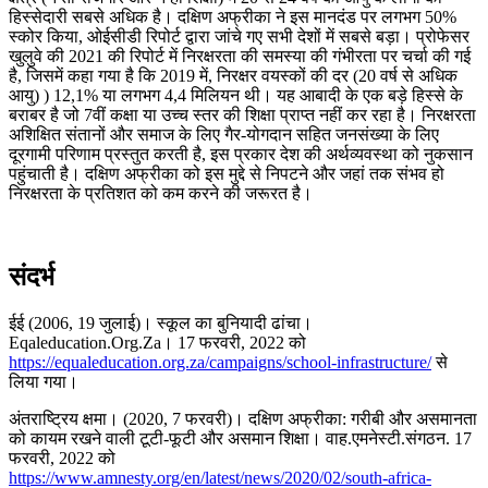
हिस्सेदारी सबसे अधिक है। दक्षिण अफ्रीका ने इस मानदंड पर लगभग 50%
स्कोर किया, ओईसीडी रिपोर्ट द्वारा जांचे गए सभी देशों में सबसे बड़ा। प्रोफेसर
खुलुवे की 2021 की रिपोर्ट में निरक्षरता की समस्या की गंभीरता पर चर्चा की गई
है, जिसमें कहा गया है कि 2019 में, निरक्षर वयस्कों की दर (20 वर्ष से अधिक
आयु) ) 12,1% या लगभग 4,4 मिलियन थी। यह आबादी के एक बड़े हिस्से के
बराबर है जो 7वीं कक्षा या उच्च स्तर की शिक्षा प्राप्त नहीं कर रहा है। निरक्षरता
अशिक्षित संतानों और समाज के लिए गैर-योगदान सहित जनसंख्या के लिए
दूरगामी परिणाम प्रस्तुत करती है, इस प्रकार देश की अर्थव्यवस्था को नुकसान
पहुंचाती है। दक्षिण अफ्रीका को इस मुद्दे से निपटने और जहां तक ​​संभव हो
निरक्षरता के प्रतिशत को कम करने की जरूरत है।
संदर्भ
ईई (2006, 19 जुलाई)। स्कूल का बुनियादी ढांचा।
Eqaleducation.Org.Za। 17 फरवरी, 2022 को
https://equaleducation.org.za/campaigns/school-infrastructure/
से
लिया गया।
अंतराष्ट्रिय क्षमा। (2020, 7 फरवरी)। दक्षिण अफ्रीका: गरीबी और असमानता
को कायम रखने वाली टूटी-फूटी और असमान शिक्षा। वाह.एमनेस्टी.संगठन. 17
फरवरी, 2022 को
https://www.amnesty.org/en/latest/news/2020/02/south-africa-