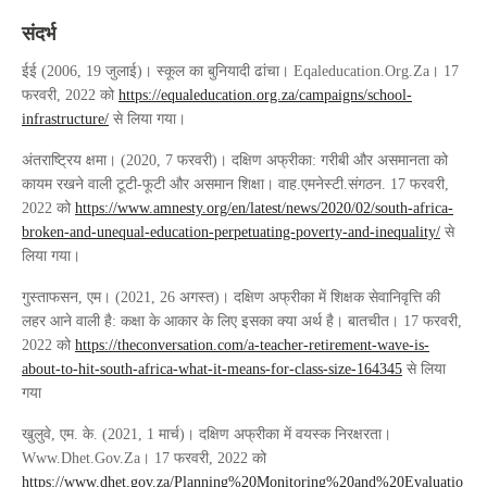
संदर्भ
ईई (2006, 19 जुलाई)। स्कूल का बुनियादी ढांचा। Eqaleducation.Org.Za। 17
फरवरी, 2022 को
https://equaleducation.org.za/campaigns/school-
infrastructure/
से लिया गया।
अंतराष्ट्रिय क्षमा। (2020, 7 फरवरी)। दक्षिण अफ्रीका: गरीबी और असमानता को
कायम रखने वाली टूटी-फूटी और असमान शिक्षा। वाह.एमनेस्टी.संगठन. 17 फरवरी,
2022 को
https://www.amnesty.org/en/latest/news/2020/02/south-africa-
broken-and-unequal-education-perpetuating-poverty-and-inequality/
से
लिया गया।
गुस्ताफसन, एम। (2021, 26 अगस्त)। दक्षिण अफ्रीका में शिक्षक सेवानिवृत्ति की
लहर आने वाली है: कक्षा के आकार के लिए इसका क्या अर्थ है। बातचीत। 17 फरवरी,
2022 को
https://theconversation.com/a-teacher-retirement-wave-is-
about-to-hit-south-africa-what-it-means-for-class-size-164345
से लिया
गया
खुलुवे, एम. के. (2021, 1 मार्च)। दक्षिण अफ्रीका में वयस्क निरक्षरता।
Www.Dhet.Gov.Za। 17 फरवरी, 2022 को
https://www.dhet.gov.za/Planning%20Monitoring%20and%20Evaluatio