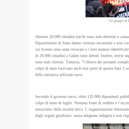
Un gruppo di la
Almeno 20.000 cittadini turchi sono stati detenuti a causa
Dipartimento di Stato hanno ritenuto incoerenti e non cred
cui licenze sono state revocate e i loro numeri identificat
di 20.000 cittadini a Gülen sono deboli. Inoltre, teorie su
sono stati rimossi. Tuttavia, “l’elenco dei presunti complo
colpo di stato facevano anch’essi parte di questa lista. I s
della narrativa ufficiale turca.
Secondo il governo turco, oltre 135.000 dipendenti pubblici
colpo di stato di luglio. Nessuna fonte di reddito e l’ac
ostracismo dalla società turca. L’organizzazione internaz
degli organi giudiziari, senza adeguate indagini e non ris