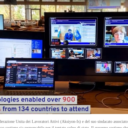
erazione Unita dei Lavoratori Attivi (Aksiyon-Is) e del suo sindacato associat
o sostiene sia responsabile per il tentato colpo di stato. Il governo sostiene c