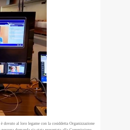
o è dovuto al loro legame con la cosiddetta Organizzazione
he nessuna domanda sia stata presentata alla Commissione