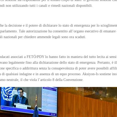
indi non utilizzando tutti i canali e rimedi nazionali disponibili.
he la decisione e il potere di dichiarare lo stato di emergenza per lo sciogliment
 parlamento. Tale autorizzazione ha consentito all’organo esecutivo di emanare d
nali nazionali per chiedere ammende legali sono ora scaduti.
dacati associati a FETÖ/PDY lo hanno fatto in maniera del tutto lecita ai sensi 
ravano legalmente fino alla dichiarazione dello stato di emergenza. Pertanto, è i
e specifica o addirittura senza la consapevolezza di poter avere possibili affil
 di qualsiasi indagine e in assenza di un equo processo. Aksiyon-Is sostiene inol
smo neutrale, il che viola l’articolo 8 della Convenzione.