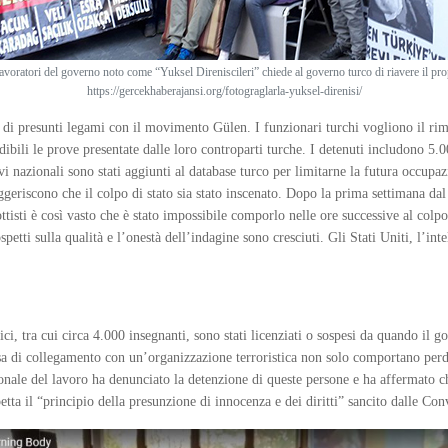
voratori del governo noto come “Yuksel Direniscileri” chiede al governo turco di riavere il pro
https://gercekhaberajansi.org/fotograglarla-yuksel-direnisi/
 di presunti legami con il movimento Gülen. I funzionari turchi vogliono il rimp
ibili le prove presentate dalle loro controparti turche. I detenuti includono 5.
ivi nazionali sono stati aggiunti al database turco per limitarne la futura occupa
ggeriscono che il colpo di stato sia stato inscenato. Dopo la prima settimana dal 
ttisti è così vasto che è stato impossibile comporlo nelle ore successive al colp
ospetti sulla qualità e l’onestà dell’indagine sono cresciuti. Gli Stati Uniti, l’i
, tra cui circa 4.000 insegnanti, sono stati licenziati o sospesi da quando il gov
cusa di collegamento con un’organizzazione terroristica non solo comportano per
ionale del lavoro ha denunciato la detenzione di queste persone e ha affermato c
petta il “principio della presunzione di innocenza e dei diritti” sancito dalle C