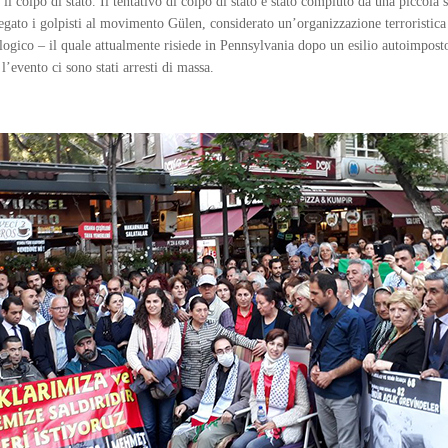
 il colpo di stato. Il tentativo di colpo di stato è stato compiuto da una piccola 
llegato i golpisti al movimento Gülen, considerato un’organizzazione terroristic
logico – il quale attualmente risiede in Pennsylvania dopo un esilio autoimpos
l’evento ci sono stati arresti di massa.