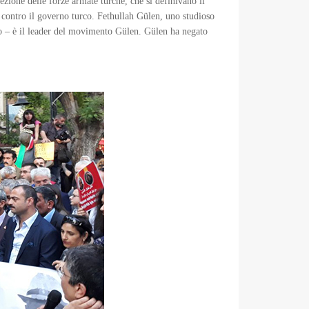
sezione delle forze armate turche, che si definivano il
a contro il governo turco. Fethullah Gülen, uno studioso
to – è il leader del movimento Gülen. Gülen ha negato