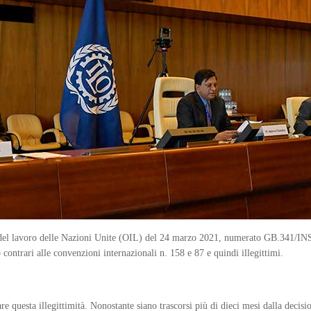
 del lavoro delle Nazioni Unite (OIL) del 24 marzo 2021, numerato GB.341/INS/1
no contrari alle convenzioni internazionali n. 158 e 87 e quindi illegittimi.
e questa illegittimità. Nonostante siano trascorsi più di dieci mesi dalla decisi