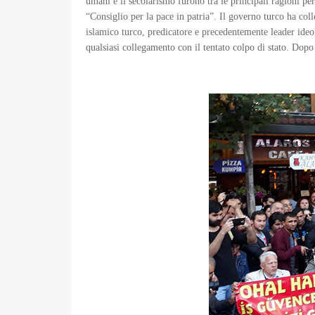
umani e il secolarismo furono tra le principali ragioni per
“Consiglio per la pace in patria”. Il governo turco ha co
islamico turco, predicatore e precedentemente leader ideo
qualsiasi collegamento con il tentato colpo di stato. Dopo 