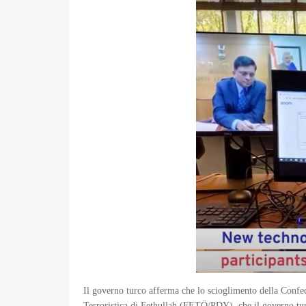
Il governo turco afferma che lo scioglimento della Confed
Terroristica di Fethullah (FETÖ/PDY), che il governo turc