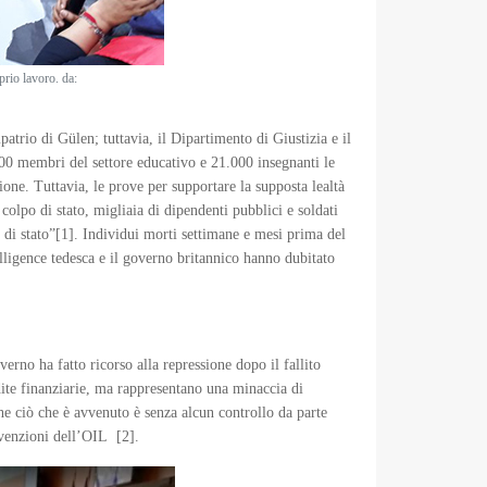
prio lavoro. da:
atrio di Gülen; tuttavia, il Dipartimento di Giustizia e il
000 membri del settore educativo e 21.000 insegnanti le
zione. Tuttavia, le prove per supportare la supposta lealtà
colpo di stato, migliaia di dipendenti pubblici e soldati
o di stato”[1]. Individui morti settimane e mesi prima del
ntelligence tedesca e il governo britannico hanno dubitato
erno ha fatto ricorso alla repressione dopo il fallito
dite finanziarie, ma rappresentano una minaccia di
he ciò che è avvenuto è senza alcun controllo da parte
onvenzioni dell’OIL [2].