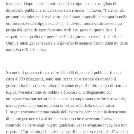
inscenato. Dopo la prima settimana dal colpo di stato, migliaia di
dipendenti pubblici e soldati sono stati rimossi. Tuttavia, “l’elenco dei
presunti complottisti è così vasto che è stato impossibile comporlo nelle
ore successive al colpo di stato”[1]. Individui morti settimane e mesi
prima del colpo di stato facevano anch’essi parte di questa lista. I
sospetti sulla qualità e l’onestà dell’indagine sono cresciuti. Gli Stati
Uniti, l’intelligence tedesca e il governo britannico hanno dubitato della
narrativa ufficiale turca.
Secondo il governo turco, oltre 135.000 dipendenti pubblici, tra cui
circa 4.000 insegnanti, sono stati licenziati o sospesi da quando il
governo ha fatto ricorso alla repressione dopo il fallito colpo di stato di
luglio. Nessuna fonte di reddito e l’accusa di collegamento con
un’organizzazione terroristica non solo comportano perdite finanziarie,
ma rappresentano una minaccia di ostracismo dalla società turca.
L’organizzazione internazionale del lavoro ha denunciato la detenzione
di queste persone e ha affermato che ciò che è avvenuto è senza alcun
controllo da parte degli organi giudiziari, senza adeguate indagini e non
rispetta il “principio della presunzione di innocenza e dei diritti” sancito