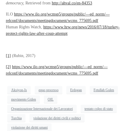
democracy,
Retrieved from
http://ahval.co/en-84353
ILO
https://www.ilo.org/wcmsp5/groups/public/—ed_norm/—
relconf/documents/meetingdocument/wcms_775695.pdf
Human Rights Watch,
https://www.hrw.org/news/2016/07/18/turkey-
protect-rights-law-after-coup-attempt
[1]
(Rubin, 2017)
[2]
https://www.ilo.org/wcmsp5/groups/public/—ed_norm/—
relconf/documents/meetingdocument/wcms_775695.pdf
Aksiyon-Is
equo processo
Erdogan
Fetullah Gulen
movimento Gülen
OIL
Organizzazione Internazionale dei Lavoratori
tentato colpo di stato
Turchia
violazione dei diritti civili e politici
violazione dei diritti umani