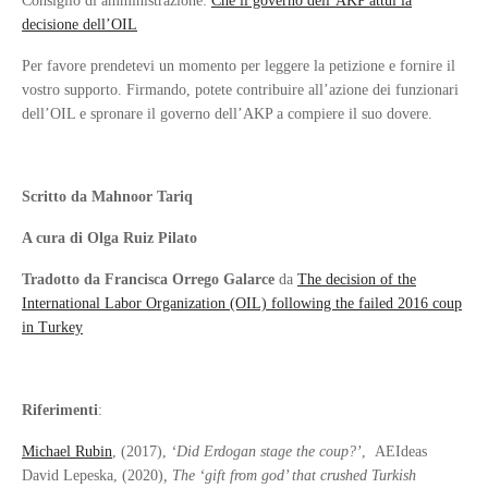
Consiglio di amministrazione:
Che il governo dell’AKP attui la
decisione dell’OIL
Per favore prendetevi un momento per leggere la petizione e fornire il
vostro supporto. Firmando, potete contribuire all’azione dei funzionari
dell’OIL e spronare il governo dell’AKP a compiere il suo dovere.
Scritto da Mahnoor Tariq
A cura di Olga Ruiz Pilato
Tradotto da Francisca Orrego Galarce
da
The decision of the
International Labor Organization (OIL) following the failed 2016 coup
in Turkey
Riferimenti
:
Michael Rubin
, (2017),
‘Did Erdogan stage the coup?’
, AEIdeas
David Lepeska, (2020)
, The ‘gift from god’ that crushed Turkish