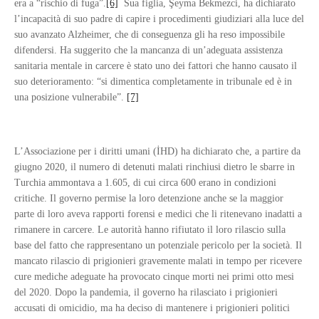
era a “rischio di fuga”.
[6]
Sua figlia, Şeyma Bekmezci, ha dichiarato
l’incapacità di suo padre di capire i procedimenti giudiziari alla luce del
suo avanzato Alzheimer, che di conseguenza gli ha reso impossibile
difendersi. Ha suggerito che la mancanza di un’adeguata assistenza
sanitaria mentale in carcere è stato uno dei fattori che hanno causato il
suo deterioramento: “si dimentica completamente in tribunale ed è in
una posizione vulnerabile”.
[7]
L’Associazione per i diritti umani (İHD) ha dichiarato che, a partire da
giugno 2020, il numero di detenuti malati rinchiusi dietro le sbarre in
Turchia ammontava a 1.605, di cui circa 600 erano in condizioni
critiche. Il governo permise la loro detenzione anche se la maggior
parte di loro aveva rapporti forensi e medici che li ritenevano inadatti a
rimanere in carcere. Le autorità hanno rifiutato il loro rilascio sulla
base del fatto che rappresentano un potenziale pericolo per la società. Il
mancato rilascio di prigionieri gravemente malati in tempo per ricevere
cure mediche adeguate ha provocato cinque morti nei primi otto mesi
del 2020. Dopo la pandemia, il governo ha rilasciato i prigionieri
accusati di omicidio, ma ha deciso di mantenere i prigionieri politici