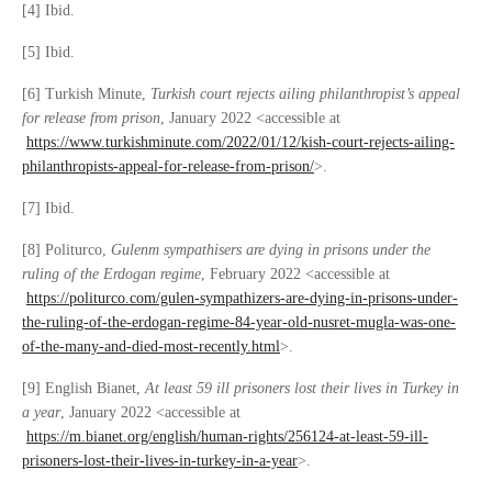
[4] Ibid.
[5] Ibid.
[6] Turkish Minute,
Turkish court rejects ailing philanthropist’s appeal
for release from prison
, January 2022 <accessible at
https://www.turkishminute.com/2022/01/12/kish-court-rejects-ailing-
philanthropists-appeal-for-release-from-prison/
>.
[7] Ibid.
[8] Politurco,
Gulenm sympathisers are dying in prisons under the
ruling of the Erdogan regime
, February 2022 <accessible at
https://politurco.com/gulen-sympathizers-are-dying-in-prisons-under-
the-ruling-of-the-erdogan-regime-84-year-old-nusret-mugla-was-one-
of-the-many-and-died-most-recently.html
>.
[9] English Bianet,
At least 59 ill prisoners lost their lives in Turkey in
a year
, January 2022 <accessible at
https://m.bianet.org/english/human-rights/256124-at-least-59-ill-
prisoners-lost-their-lives-in-turkey-in-a-year
>.