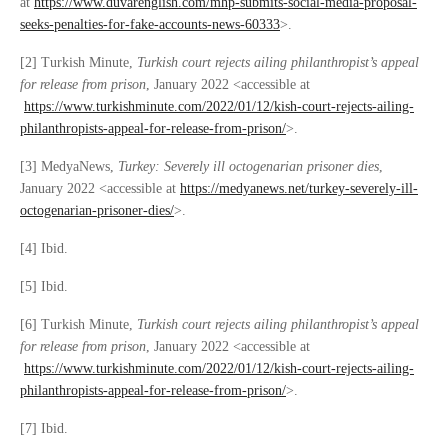
at
https://www.duvarenglish.com/mhp-submits-social-media-proposal-
seeks-penalties-for-fake-accounts-news-60333
>.
[2] Turkish Minute,
Turkish court rejects ailing philanthropist’s appeal
for release from prison
, January 2022 <accessible at
https://www.turkishminute.com/2022/01/12/kish-court-rejects-ailing-
philanthropists-appeal-for-release-from-prison/
>.
[3] MedyaNews,
Turkey: Severely ill octogenarian prisoner dies
,
January 2022 <accessible at
https://medyanews.net/turkey-severely-ill-
octogenarian-prisoner-dies/
>.
[4] Ibid.
[5] Ibid.
[6] Turkish Minute,
Turkish court rejects ailing philanthropist’s appeal
for release from prison
, January 2022 <accessible at
https://www.turkishminute.com/2022/01/12/kish-court-rejects-ailing-
philanthropists-appeal-for-release-from-prison/
>.
[7] Ibid.