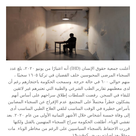
أعلنت جمعية حقوق الإنسان (İHD) أنه اعتبارًا من يونيو ٢٠٢٠، بلغ عدد
السجناء المرضى المحبوسين خلف القضبان في تركيا ١٦٠٥ سجينًا ،
منهم حوالي ٦٠٠ في حالة حرجة. وسمحت الحكومة باحتجازهم رغم أن
لدى معظمهم تقارير الطب الشرعي والطبية التي تعتبرهم غير لائقين
للبقاء في السجن. رفضت السلطات إطلاق سراحهم على أساس أنهم
يشكلون خطراً محتملاً على المجتمع. عدم الإفراج عن السجناء المصابين
بأمراض خطيرة في الوقت المناسب لتلقي العلاج الطبي المناسب أدى
إلى وفاة خمسة أشخاص خلال الأشهر الثمانية الأولى من عام ٢٠٢٠. بعد
تفشي الوباء، أطلقت الحكومة سراح السجناء المتهمين بالقتل ولكنها
قررت الاحتفاظ بالسجناء السياسيين على الرغم من مخاطر الوباء. مات
موغلا بعد إصابته بمرض كوفيد-١٩.