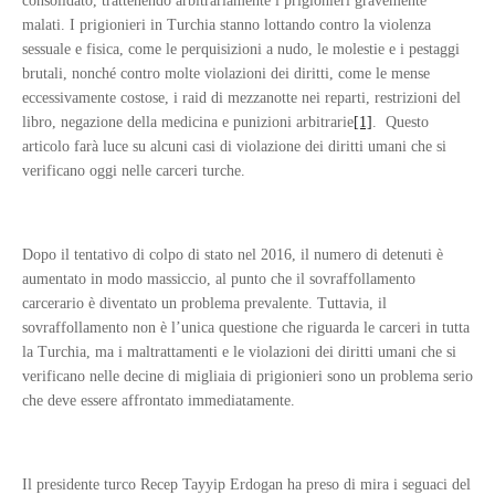
consolidato, trattenendo arbitrariamente i prigionieri gravemente
malati. I prigionieri in Turchia stanno lottando contro la violenza
sessuale e fisica, come le perquisizioni a nudo, le molestie e i pestaggi
brutali, nonché contro molte violazioni dei diritti, come le mense
eccessivamente costose, i raid di mezzanotte nei reparti, restrizioni del
libro, negazione della medicina e punizioni arbitrarie
[1]
. Questo
articolo farà luce su alcuni casi di violazione dei diritti umani che si
verificano oggi nelle carceri turche.
Dopo il tentativo di colpo di stato nel 2016, il numero di detenuti è
aumentato in modo massiccio, al punto che il sovraffollamento
carcerario è diventato un problema prevalente. Tuttavia, il
sovraffollamento non è l’unica questione che riguarda le carceri in tutta
la Turchia, ma i maltrattamenti e le violazioni dei diritti umani che si
verificano nelle decine di migliaia di prigionieri sono un problema serio
che deve essere affrontato immediatamente.
Il presidente turco Recep Tayyip Erdogan ha preso di mira i seguaci del