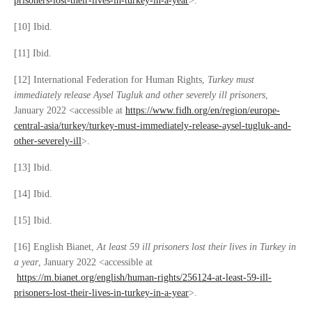
prisoners-lost-their-lives-in-turkey-in-a-year
>.
[10] Ibid.
[11] Ibid.
[12] International Federation for Human Rights,
Turkey must
immediately release Aysel Tugluk and other severely ill prisoners
,
January 2022 <accessible at
https://www.fidh.org/en/region/europe-
central-asia/turkey/turkey-must-immediately-release-aysel-tugluk-and-
other-severely-ill
>.
[13] Ibid.
[14] Ibid.
[15] Ibid.
[16] English Bianet,
At least 59 ill prisoners lost their lives in Turkey in
a year
, January 2022 <accessible at
https://m.bianet.org/english/human-rights/256124-at-least-59-ill-
prisoners-lost-their-lives-in-turkey-in-a-year
>.