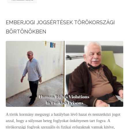
EMBERJOGI JOGSÉRTÉSEK TÖRÖKORSZÁGI
BÖRTÖNÖKBEN
A török kormány megszegi a hatályban lévő hazai és nemzetközi jogot
azzal, hogy a súlyosan beteg foglyokat önkényesen tart fogva. A
törökországi foglyok szexuális és fizikai erőszaknak vannak kitéve,