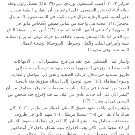
فبراير ٢٠٢٢، أصيب المسجون تورغاي دنيز (٣٩ عامًا) بفشل رئوي وفقد
حياته أثناء الاحتجاز التعسفي. على الرغم من أن التقارير الطبية شددت
على أهمية تلقي الرعاية طوال فترة مكوثه في المستشفى، إلا أنه ظل
محتجزًا. [14] قصته هي واحدة من ثماني قصص لأشخاص ماتوا في
السجون التركية في الأشهر الثلاثة الماضية. [15] أُدين نصرت موغلا البالغ
من العمر ٨٤ عامًا وسجن بسبب تعاطفه مع حركة غولن. لم يراع اعتقاله
سنه وأمراض القلب والكلى وسرطان البروستاتا، ونتيجة لإهمال
المساعدة توفي محبوسًا.
وأشار البيان الصحفي الذي عقد في فرع اسطنبول إلى أن الانتهاكات
الجسيمة للحقوق في السجون أصبحت منهجية تدريجياً ووصلت إلى
طريق مسدود في مجال الرعاية الصحية والحق في التواصل والتعذيب
وسوء المعاملة. [16] أصبح الوصول إلى العدالة ميؤوسًا منه بالنسبة
للعديد من السجناء في تركيا. وأثارت المنظمات الحقوقية مخاوف من أن
“يُنظر الآن على أنه حادث عادي في البلاد يتم فيه إخراج جثة شخص من
السجن في أي وقت”. [17]
بالإشارة إلى بيانات معهد حقوق الإنسان، اعتبارًا من مارس ٢٠٢١، كان
هناك ما لا يقل عن ١٦٠٥سجينًا مريضًا ، ٦٠٤ منهم كانوا في ظروف
محفوفة بالمخاطر وقت نشر البيان. [18] تعرف منظمات حقوق الإنسان
أن ٣٨ سجينًا على الأقل يجب الإفراج عنهم بشكل عاجل لأن أوضاعهم
تتدهور أكثر. ومع ذلك، لم ترد السلطات حتى الآن على مكالمات من