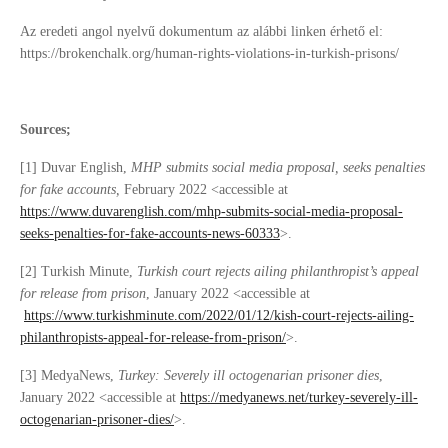
Az eredeti angol nyelvű dokumentum az alábbi linken érhető el:
https://brokenchalk.org/human-rights-violations-in-turkish-prisons/
Sources;
[1] Duvar English,
MHP submits social media proposal, seeks penalties
for fake accounts,
February 2022 <accessible at
https://www.duvarenglish.com/mhp-submits-social-media-proposal-
seeks-penalties-for-fake-accounts-news-60333
>.
[2] Turkish Minute,
Turkish court rejects ailing philanthropist’s appeal
for release from prison
, January 2022 <accessible at
https://www.turkishminute.com/2022/01/12/kish-court-rejects-ailing-
philanthropists-appeal-for-release-from-prison/
>.
[3] MedyaNews,
Turkey: Severely ill octogenarian prisoner dies
,
January 2022 <accessible at
https://medyanews.net/turkey-severely-ill-
octogenarian-prisoner-dies/
>.