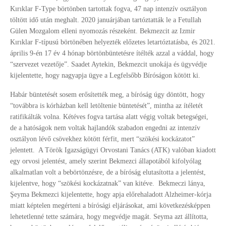
Kırıklar F-Type börtönben tartottak fogva, 47 nap intenzív osztályon
töltött idő után meghalt. 2020 januárjában tartóztatták le a Fetullah
Gülen Mozgalom elleni nyomozás részeként. Bekmezcit az Izmir
Kırıklar F-típusú börtönében helyezték előzetes letartóztatásba, és 2021.
április 9-én 17 év 4 hónap börtönbüntetésre ítélték azzal a váddal, hogy
“szervezet vezetője”. Saadet Aytekin, Bekmezcit unokája és ügyvédje
kijelentette, hogy nagyapja ügye a Legfelsőbb Bíróságon kötött ki.
Habár büntetését sosem erősítették meg, a bíróság úgy döntött, hogy
“továbbra is kórházban kell letöltenie büntetését”, mintha az ítéletét
ratifikálták volna. Kétéves fogva tartása alatt végig voltak betegségei,
de a hatóságok nem voltak hajlandók szabadon engedni az intenzív
osztályon lévő csövekhez kötött férfit, mert “szökési kockázatot”
jelentett.
A Török Igazságügyi Orvostani Tanács (ATK) valóban kiadott
egy orvosi jelentést, amely szerint Bekmezci állapotából kifolyólag
alkalmatlan volt a bebörtönzésre, de a bíróság elutasította a jelentést,
kijelentve, hogy “szökési kockázatnak” van kitéve.
Bekmeczi lánya,
Şeyma Bekmezci kijelentette, hogy apja előrehaladott Alzheimer-kórja
miatt képtelen megérteni a bírósági eljárásokat, ami következésképpen
lehetetlenné tette számára, hogy megvédje magát. Seyma azt állította,