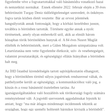
figyelembe véve a fogvatartottakkal való bánásmódra vonatkozó hazai
és nemzetközi normákat.
Ennek ellenére 2022. február elején a 39 éves
bebörtönzött Turgay Deniz tüdőelégtelenséget szenvedett, és önkényes
fogva tartás közben életét vesztette. Bár az orvosi jelentések
hangsúlyozták annak fontosságát, hogy a kórházi kezeléshez jusson,
továbbra is börtönben tartották. Története egyike annak a nyolc
történetnek, amely olyan emberekről szól, akik az elmúlt három
hónapban török börtönökben hunytak el. A 84 éves Nusret Muglát
elítélték és bebörtönözték, mert a Gülen Mozgalom szimpatizánsa volt.
Letartóztatása nem vette figyelembe életkorát, szív- és vesebetegségeit,
valamint prosztatarákját, és egészségügyi ellátás hiányában a börtönben
halt meg.
Az İHD İstanbul kirendeltségén tartott sajtótájékoztatón elhangzott,
hogy a börtönökben történő súlyos jogsértések rendszeressé váltak, és
patthelyzetbe került az egészségügy, a kommunikációhoz való jog, a
kínzás és a rossz bánásmód tiszteletben tartása. Az
igazságszolgáltatáshoz való hozzáférés sok törökországi fogoly számára
reménytelenné vált. A jogvédő szervezetek aggodalmukat fejezték ki
amiatt, hogy “ma már átlagos mindennapi incidensnek tekintik az
országban, hogy egy személy holttestét bármikor kiviszik a börtönből”.