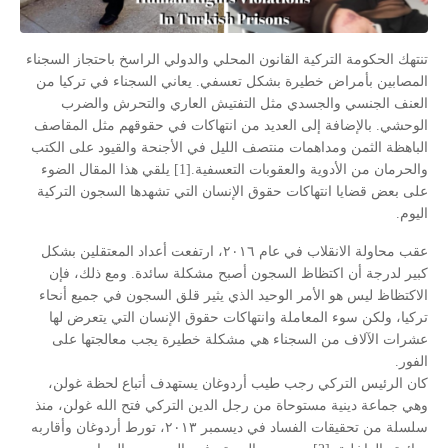
تنتهك الحكومة التركية القانون المحلي والدولي الراسخ باحتجاز السجناء
المصابين بأمراض خطيرة بشكل تعسفي. يعاني السجناء في تركيا من
العنف الجنسي والجسدي مثل التفتيش العاري والتحرش والضرب
الوحشي. بالإضافة إلى العديد من انتهاكات في حقوقهم مثل المقاصف
الباهظة الثمن ومداهمات منتصف الليل في الأجنحة والقيود على الكتب
والحرمان من الأدوية والعقوبات التعسفية.[1] يلقي هذا المقال الضوء
على بعض قضايا انتهاكات حقوق الإنسان التي تشهدها السجون التركية
اليوم.
عقب محاولة الانقلاب في عام ٢٠١٦، ارتفعت أعداد المعتقلين بشكل
كبير لدرجة أن اكتظاظ السجون أصبح مشكلة سائدة. ومع ذلك، فإن
الاكتظاظ ليس هو الأمر الوحيد الذي يثير قلق السجون في جميع أنحاء
تركيا، ولكن سوء المعاملة وانتهاكات حقوق الإنسان التي يتعرض لها
عشرات الآلاف من السجناء هي مشكلة خطيرة يجب معالجتها على
الفور.
كان الرئيس التركي رجب طيب أردوغان يستهدف أتباع لحظة غولن،
وهي جماعة دينية مستوحاة من رجل الدين التركي فتح الله غولن، منذ
سلسلة من تحقيقات الفساد في ديسمبر ٢٠١٣، تورط أردوغان وأقاربه