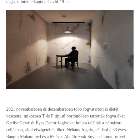
tagja, miután elkapta a Covid-19-et.
2021 novemberében és decemberében több fogvatartott is életét
vesztette, miközben T és F típusú börtönökben tartották fogva őket.
Garibe Gezer és İlyas Demir foglyokat holtan találták a párnázott
cellákban, ahol elszigetelték őket. Néhány fogoly, például a 33 éves
Bangin Muhammed és a 65 éves Abdülrezzak Şuyur elhunyt, mivel