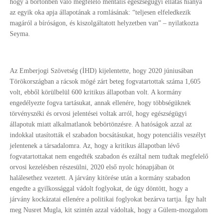
hogy a börtönben való megfelelő mentális egészségügyi ellátás hiánya
az egyik oka apja állapotának a romlásának: “teljesen elfeledkezik
magáról a bíróságon, és kiszolgáltatott helyzetben van” – nyilatkozta
Seyma.
Az Emberjogi Szövetség (İHD) kijelentette, hogy 2020 júniusában
Törökországban a rácsok mögé zárt beteg fogvatartottak száma 1,605
volt, ebből körülbelül 600 kritikus állapotban volt. A kormány
engedélyezte fogva tartásukat, annak ellenére, hogy többségüknek
törvényszéki és orvosi jelentései voltak arról, hogy egészségügyi
állapotuk miatt alkalmatlanok bebörtönzésre. A hatóságok azzal az
indokkal utasították el szabadon bocsátásukat, hogy potenciális veszélyt
jelentenek a társadalomra. Az, hogy a kritikus állapotban lévő
fogvatartottakat nem engedték szabadon és ezáltal nem tudtak megfelelő
orvosi kezelésben részesülni, 2020 első nyolc hónapjában öt
halálesethez vezetett. A járvány kitörése után a kormány szabadon
engedte a gyilkossággal vádolt foglyokat, de úgy döntött, hogy a
járvány kockázatai ellenére a politikai foglyokat bezárva tartja. Így halt
meg Nusret Mugla, kit szintén azzal vádoltak, hogy a Gülem-mozgalom