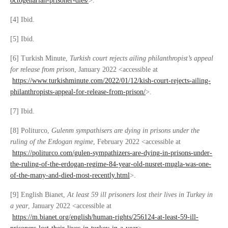
octogenarian-prisoner-dies/
>.
[4] Ibid.
[5] Ibid.
[6] Turkish Minute,
Turkish court rejects ailing philanthropist’s appeal
for release from prison
, January 2022 <accessible at
https://www.turkishminute.com/2022/01/12/kish-court-rejects-ailing-
philanthropists-appeal-for-release-from-prison/
>.
[7] Ibid.
[8] Politurco,
Gulenm sympathisers are dying in prisons under the
ruling of the Erdogan regime
, February 2022 <accessible at
https://politurco.com/gulen-sympathizers-are-dying-in-prisons-under-
the-ruling-of-the-erdogan-regime-84-year-old-nusret-mugla-was-one-
of-the-many-and-died-most-recently.html
>.
[9] English Bianet,
At least 59 ill prisoners lost their lives in Turkey in
a year
, January 2022 <accessible at
https://m.bianet.org/english/human-rights/256124-at-least-59-ill-