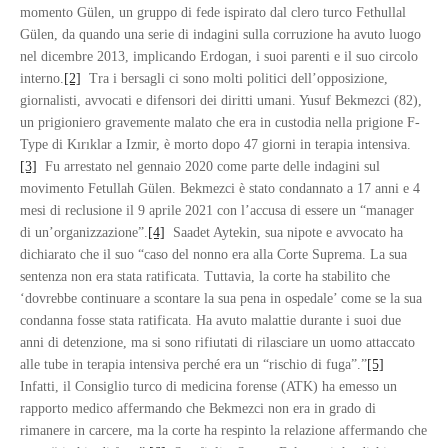
momento Gülen, un gruppo di fede ispirato dal clero turco Fethullal
Gülen, da quando una serie di indagini sulla corruzione ha avuto luogo
nel dicembre 2013, implicando Erdogan, i suoi parenti e il suo circolo
interno.
[2]
Tra i bersagli ci sono molti politici dell’opposizione,
giornalisti, avvocati e difensori dei diritti umani. Yusuf Bekmezci (82),
un prigioniero gravemente malato che era in custodia nella prigione F-
Type di Kırıklar a Izmir, è morto dopo 47 giorni in terapia intensiva.
[3]
Fu arrestato nel gennaio 2020 come parte delle indagini sul
movimento Fetullah Gülen. Bekmezci è stato condannato a 17 anni e 4
mesi di reclusione il 9 aprile 2021 con l’accusa di essere un “manager
di un’organizzazione”.
[4]
Saadet Aytekin, sua nipote e avvocato ha
dichiarato che il suo “caso del nonno era alla Corte Suprema. La sua
sentenza non era stata ratificata. Tuttavia, la corte ha stabilito che
‘dovrebbe continuare a scontare la sua pena in ospedale’ come se la sua
condanna fosse stata ratificata. Ha avuto malattie durante i suoi due
anni di detenzione, ma si sono rifiutati di rilasciare un uomo attaccato
alle tube in terapia intensiva perché era un “rischio di fuga”.”
[5]
Infatti, il Consiglio turco di medicina forense (ATK) ha emesso un
rapporto medico affermando che Bekmezci non era in grado di
rimanere in carcere, ma la corte ha respinto la relazione affermando che