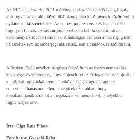
Az İHD adatai szerint 2021 márciusában legalább 1,605 beteg fogoly
volt fogva tartva, akik közül 604 bizonytalan körülmények között volt a
nyilatkozat közzétételekor. Az emberi jogi szervezetek legalább 38
fogolyról tudnak, akiket sürgősen szabadon kell bocsátani, mivel
körülményeik tovább romlanak. A hatóságok azonban a mai napig nem
válaszoltak sem az emberjogi aktivisták, sem a családok felszólításaira.
A Broken Chalk nevében sürgősen felszólítom az összes nemzetközi
közösséget és szervezetet, hogy lépjenek fel az Erdogan és rezsimje által
a politikai foglyokkal szemben elkövetett igazságtalanságok és
embertelen bánásmód ellen, és segítsék őket abban, hogy
kiszabaduljanak azokból a megalázó körülményekből, amelyekben
fogva tartják őket.
Írta: Olga Ruiz Pilato
Fordította: Gyaraki Réka