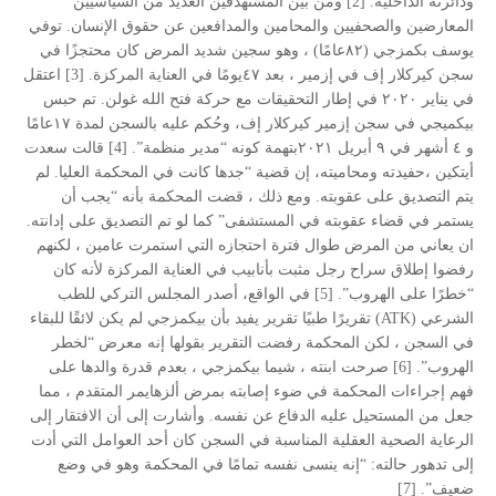
ودائرته الداخلية. [2] ومن بين المستهدفين العديد من السياسيين
المعارضين والصحفيين والمحامين والمدافعين عن حقوق الإنسان. توفي
يوسف بكمزجي (٨٢عامًا) ، وهو سجين شديد المرض كان محتجزًا في
سجن كيركلار إف في إزمير ، بعد ٤٧يومًا في العناية المركزة. [3] اعتقل
في يناير ٢٠٢٠ في إطار التحقيقات مع حركة فتح الله غولن. تم حبس
بيكميجي في سجن إزمير كيركلار إف، وحُكم عليه بالسجن لمدة ١٧عامًا
و ٤ أشهر في ٩ أبريل ٢٠٢١بتهمة كونه “مدير منظمة”. [4] قالت سعدت
أيتكين ،حفيدته ومحاميته، إن قضية “جدها كانت في المحكمة العليا. لم
يتم التصديق على عقوبته. ومع ذلك ، قضت المحكمة بأنه “يجب أن
يستمر في قضاء عقوبته في المستشفى” كما لو تم التصديق على إدانته.
ان يعاني من المرض طوال فترة احتجازه التي استمرت عامين ، لكنهم
رفضوا إطلاق سراح رجل مثبت بأنابيب في العناية المركزة لأنه كان
“خطرًا على الهروب”. [5] في الواقع، أصدر المجلس التركي للطب
الشرعي (ATK) تقريرًا طبيًا تقرير يفيد بأن بيكمزجي لم يكن لائقًا للبقاء
في السجن ، لكن المحكمة رفضت التقرير بقولها إنه معرض “لخطر
الهروب”. [6] صرحت ابنته ، شيما بيكمزجي ، بعدم قدرة والدها على
فهم إجراءات المحكمة في ضوء إصابته بمرض ألزهايمر المتقدم ، مما
جعل من المستحيل عليه الدفاع عن نفسه. وأشارت إلى أن الافتقار إلى
الرعاية الصحية العقلية المناسبة في السجن كان أحد العوامل التي أدت
إلى تدهور حالته: “إنه ينسى نفسه تمامًا في المحكمة وهو في وضع
ضعيف”. [7]