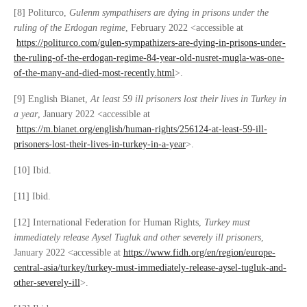
[8] Politurco,
Gulenm sympathisers are dying in prisons under the
ruling of the Erdogan regime
, February 2022 <accessible at
https://politurco.com/gulen-sympathizers-are-dying-in-prisons-under-
the-ruling-of-the-erdogan-regime-84-year-old-nusret-mugla-was-one-
of-the-many-and-died-most-recently.html
>.
[9] English Bianet,
At least 59 ill prisoners lost their lives in Turkey in
a year
, January 2022 <accessible at
https://m.bianet.org/english/human-rights/256124-at-least-59-ill-
prisoners-lost-their-lives-in-turkey-in-a-year
>.
[10] Ibid.
[11] Ibid.
[12] International Federation for Human Rights,
Turkey must
immediately release Aysel Tugluk and other severely ill prisoners
,
January 2022 <accessible at
https://www.fidh.org/en/region/europe-
central-asia/turkey/turkey-must-immediately-release-aysel-tugluk-and-
other-severely-ill
>.