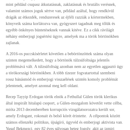
mint például csupasz átkutatásnak, zaklatásnak és brutális verésnek,
valamint számos joguk sértve van, például azáltal, hogy rendkívül
drágák az étkezdék, rendszeresek az éjféli razziák a kórtermekben,
könyveik száma korlátozva van, gyógyszert tagadnak meg tőlük és
egyébb önkényes büntetéseknek vannak kitéve. Ez a cikk rávilágít
néhány emberjogi jogsértési ügyre, amelyek ma a török börtönökben
zajlanak.
A 2016-os puccskísérletet követően a bebörtönzöttek száma olyan
szinten megemelkedett, hogy a börtönök túlzsúfoltsága jelentős
problémává vált. A túlzsúfoltság azonban nem az egyetlen aggasztó ügy
a törökországi börtönökben. A több tízezer fogvatartottal szembeni
rossz bánásmód és emberjogi visszaélések szintén komoly problémát
jelentenek, amelyet azonnal meg kell oldani.
Recep Tayyip Erdogan török elnök a Fethullal Gülen török klerikus
által inspirált hitalapú csoport, a Gülen-mozgalom követőit vette célba,
mióta 2013 decemberében korrupciós vizsgálatsorozatra került sor,
amely Erdogant, rokonait és belső körét érintette.
A célpontok között
számos ellenzéki politikus, újságíró, ügyvéd és emberjogi aktivista van.
Yusuf Bekmezci, egy 82 éves súlyosan beteg fogoly, akit az izmiri