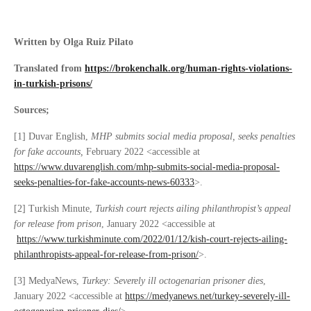
Written by Olga Ruiz Pilato
Translated from
https://brokenchalk.org/human-rights-violations-
in-turkish-prisons/
Sources;
[1] Duvar English,
MHP submits social media proposal, seeks penalties
for fake accounts,
February 2022 <accessible at
https://www.duvarenglish.com/mhp-submits-social-media-proposal-
seeks-penalties-for-fake-accounts-news-60333
>.
[2] Turkish Minute,
Turkish court rejects ailing philanthropist’s appeal
for release from prison
, January 2022 <accessible at
https://www.turkishminute.com/2022/01/12/kish-court-rejects-ailing-
philanthropists-appeal-for-release-from-prison/
>.
[3] MedyaNews,
Turkey: Severely ill octogenarian prisoner dies
,
January 2022 <accessible at
https://medyanews.net/turkey-severely-ill-