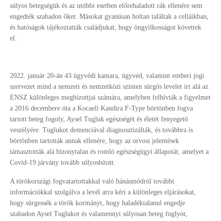
súlyos betegségük és az utóbbi esetben előrehaladott rák ellenére sem
engedték szabadon őket. Másokat gyanúsan holtan találtak a celláikban,
és hatóságok tájékoztatták családjukat, hogy öngyilkosságot követtek
el.
2022. január 20-án 43 ügyvédi kamara, ügyvéd, valamint emberi jogi
szervezet mind a nemzeti és nemzetközi szinten sürgős levelet írt alá az
ENSZ különleges megbízottjai számára, amelyben felhívták a figyelmet
a 2016 decembere óta a Kocaeli Kandira F-Type börtönben fogva
tartott beteg fogoly, Aysel Tugluk egészségét és életét fenyegető
veszélyére. Tuglukot demenciával diagnosztizálták, és továbbra is
börtönben tartották annak ellenére, hogy az orvosi jelentések
támasztották alá bizonytalan és romló egészségügyi állapotát, amelyet a
Covid-19 járvány tovább súlyosbított.
A törökországi fogvatartottakkal való bánásmódról további
információkkal szolgálva a levél arra kéri a különleges eljárásokat,
hogy sürgessék a török kormányt, hogy haladéktalanul engedje
szabadon Aysel Tuglukot és valamennyi súlyosan beteg foglyot,