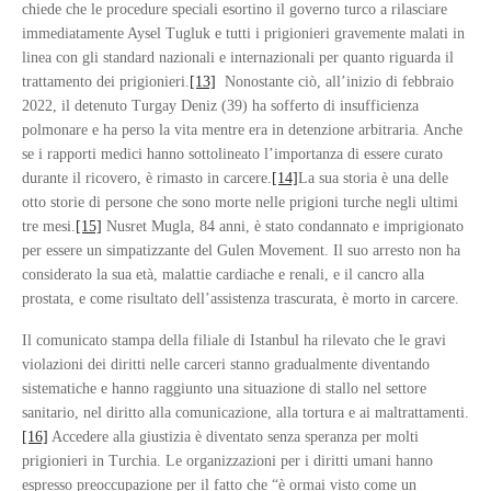
chiede che le procedure speciali esortino il governo turco a rilasciare
immediatamente Aysel Tugluk e tutti i prigionieri gravemente malati in
linea con gli standard nazionali e internazionali per quanto riguarda il
trattamento dei prigionieri.
[13]
Nonostante ciò, all’inizio di febbraio
2022, il detenuto Turgay Deniz (39) ha sofferto di insufficienza
polmonare e ha perso la vita mentre era in detenzione arbitraria. Anche
se i rapporti medici hanno sottolineato l’importanza di essere curato
durante il ricovero, è rimasto in carcere.
[14]
La sua storia è una delle
otto storie di persone che sono morte nelle prigioni turche negli ultimi
tre mesi.
[15]
Nusret Mugla, 84 anni, è stato condannato e imprigionato
per essere un simpatizzante del Gulen Movement. Il suo arresto non ha
considerato la sua età, malattie cardiache e renali, e il cancro alla
prostata, e come risultato dell’assistenza trascurata, è morto in carcere.
Il comunicato stampa della filiale di Istanbul ha rilevato che le gravi
violazioni dei diritti nelle carceri stanno gradualmente diventando
sistematiche e hanno raggiunto una situazione di stallo nel settore
sanitario, nel diritto alla comunicazione, alla tortura e ai maltrattamenti.
[16]
Accedere alla giustizia è diventato senza speranza per molti
prigionieri in Turchia. Le organizzazioni per i diritti umani hanno
espresso preoccupazione per il fatto che “è ormai visto come un