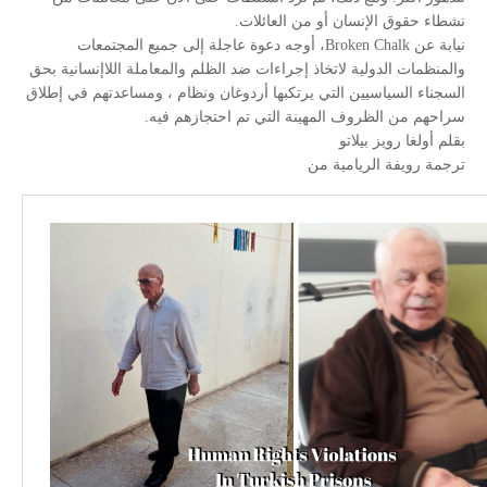
نشطاء حقوق الإنسان أو من العائلات.
نيابة عن Broken Chalk، أوجه دعوة عاجلة إلى جميع المجتمعات
والمنظمات الدولية لاتخاذ إجراءات ضد الظلم والمعاملة اللاإنسانية بحق
السجناء السياسيين التي يرتكبها أردوغان ونظام ، ومساعدتهم في إطلاق
سراحهم من الظروف المهينة التي تم احتجازهم فيه.
بقلم أولغا رويز بيلاتو
ترجمة رويفة الريامية من