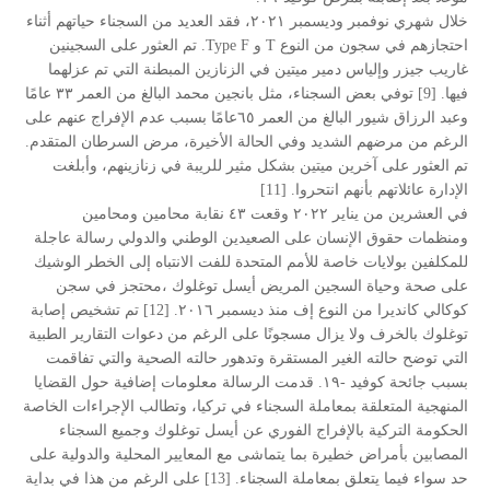
خلال شهري نوفمبر وديسمبر ٢٠٢١، فقد العديد من السجناء حياتهم أثناء
احتجازهم في سجون من النوع T و Type F. تم العثور على السجينين
غاريب جيزر وإلياس دمير ميتين في الزنازين المبطنة التي تم عزلهما
فيها. [9] توفي بعض السجناء، مثل بانجين محمد البالغ من العمر ٣٣ عامًا
وعبد الرزاق شيور البالغ من العمر ٦٥عامًا بسبب عدم الإفراج عنهم على
الرغم من مرضهم الشديد وفي الحالة الأخيرة، مرض السرطان المتقدم.
تم العثور على آخرين ميتين بشكل مثير للريبة في زنازينهم، وأبلغت
الإدارة عائلاتهم بأنهم انتحروا. [11]
في العشرين من يناير ٢٠٢٢ وقعت ٤٣ نقابة محامين ومحامين
ومنظمات حقوق الإنسان على الصعيدين الوطني والدولي رسالة عاجلة
للمكلفين بولايات خاصة للأمم المتحدة للفت الانتباه إلى الخطر الوشيك
على صحة وحياة السجين المريض أيسل توغلوك ،محتجز في سجن
كوكالي كانديرا من النوع إف منذ ديسمبر ٢٠١٦. [12] تم تشخيص إصابة
توغلوك بالخرف ولا يزال مسجونًا على الرغم من دعوات التقارير الطبية
التي توضح حالته الغير المستقرة وتدهور حالته الصحية والتي تفاقمت
بسبب جائحة كوفيد -١٩. قدمت الرسالة معلومات إضافية حول القضايا
المنهجية المتعلقة بمعاملة السجناء في تركيا، وتطالب الإجراءات الخاصة
الحكومة التركية بالإفراج الفوري عن أيسل توغلوك وجميع السجناء
المصابين بأمراض خطيرة بما يتماشى مع المعايير المحلية والدولية على
حد سواء فيما يتعلق بمعاملة السجناء. [13] على الرغم من هذا في بداية