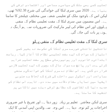
تعلیم کسی بھی ملک کی سیاسی، سماجی اور اقتصادی ترقی کی
بنیاد ہے۔ 2020 میں سری لنکا کی خواندگی کی شرح 92.38% تھی،
لیکن اس کے باوجود ملک کو تعلیمی شعبے میں مختلف چیلنجز کا سامنا
ہے۔ اس مضمون میں سری لنکا کے مفت تعلیمی نظام کے منفی
پہلوؤں اور اس نظام کی لیبر مارکیٹ کی ضروریات سے ہم آہنگ نہ
ہونے پر بات کی جائے گی۔
سری لنکا کے مفت تعلیمی نظام کے منفی پہلو
نائنٹین نائنٹی فورسے سری لنکا کی حکومت نے بغیر کسی
امتیاز کے عوام کے لیے مفت تعلیمی نظام کا آغاز کیا۔ ریاست
ابتدائی، ثانوی، اور یونیورسٹی سطح پر مفت تعلیم فراہم
کرتی ہے، اور پانچ سے سولہ سال کے بچوں کے لیے تعلیم لازمی
قرار دی گئی ہے۔ اس نظام نے سری لنکا کو خواندگی، صنفی
مساوات، اور اسکول میں داخلے کی شرح کے لحاظ سے جنوبی
ایشیا میں نمایاں مقام دلانے میں مدد دی۔ تاہم، اس نظام کو
جدید دنیا کے تقاضوں کے مطابق ترقی دینے میں ناکامی پر
تنقید کا سامنا ہے۔
سری لنکن معاشرہ تعلیم پر زیادہ زور دیتا ہے اور تفریح یا غیر ضروری
اخراجات پر کم توجہ دیتا ہے۔ اس وجہ سے والدین اپنی آمدنی کا ایک