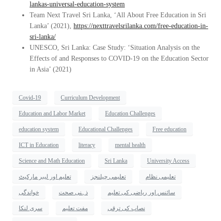
lankas-universal-education-system
Team Next Travel Sri Lanka, ‘All About Free Education in Sri
Lanka’ (2021),
https://nexttravelsrilanka.com/free-education-in-
sri-lanka/
UNESCO, Sri Lanka: Case Study: ‘Situation Analysis on the
Effects of and Responses to COVID-19 on the Education Sector
in Asia’ (2021)
Covid-19
Curriculum Development
Education and Labor Market
Education Challenges
education system
Educational Challenges
Free education
ICT in Education
literacy
mental health
Science and Math Education
Sri Lanka
University Access
تعلیمی نظام
تعلیمی چیلنجز
تعلیم اور لیبر مارکیٹ
سائنس اور ریاضی کی تعلیم
ذہنی صحت
خواندگی
نصاب کی ترقی
مفت تعلیم
سری لنکا