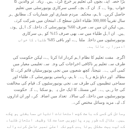
بڑا حصہ اپنے بچوں کی تعلیم پر خرچ کرتے ہیں۔ زیادہ تر والدین کا
خواب ہوتا ہے کہ ان کے بچے کسی سرکاری یونیورسٹی میں تعلیم
حاصل کریں۔ تاہم، محکمہ مردم شماری اور شماریات کے مطابق ہر
سال تقریباً 300,000 طلباء اعلیٰ سطح کے امتحان میں شرکت کرتے
ہیں، لیکن ان میں سے صرف 60% یونیورسٹی کے داخلے کے اہل ہوتے
ہیں۔ ان اہل طلباء میں سے بھی صرف 15% کو ہی سرکاری
یونیورسٹیوں میں داخلہ ملتا ہے، اور باقی 85% طلباء کا خواب
ادھورا رہ جاتا ہے۔
اگرچہ مفت تعلیم کا نظام اہم کردار ادا کرتا ہے، لیکن حکومت کی
طرف سے تعلیم پر ناکافی اخراجات کی وجہ سے تعلیمی معیار میں
کمی آئی ہے۔ نتیجتاً، کچھ شعبوں میں نجی یونیورسٹیاں قائم کرنے کا
مطالبہ اور دباؤ بڑھ رہا ہے۔ تاہم، ریاستی یونیورسٹی کے طلباء اور
سماجی تنظیموں کی طرف سے نجی یونیورسٹیوں کے قیام کی مخالفت
کی جا رہی ہے۔ اس مسئلے کا ایک حل یہ ہو سکتا ہے کہ حکومت
یونیورسٹیوں میں داخلے کی سالانہ تعداد میں اضافہ کرے اور ان اداروں
کے لیے مزید وسائل مختص کرے۔
وسائل کی کمی کے باعث کچھ امتحانات انتہائی مسابقتی ہو چکے
ہیں۔ مثال کے طور پر، پانچویں جماعت کا وظیفہ امتحان طلباء
کے لیے بہت مشکل ہوتا ہے، کیونکہ اعلیٰ نمبر حاصل کرنے والے