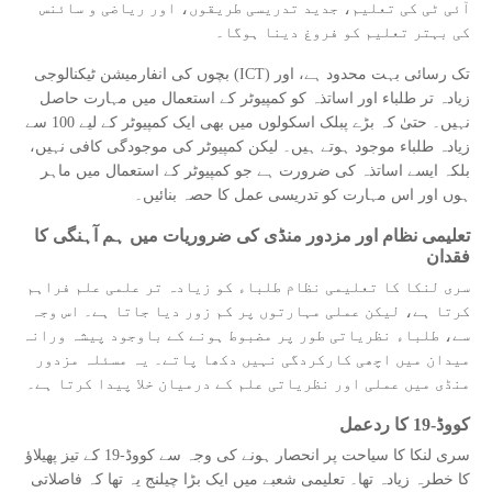
آئی ٹی کی تعلیم، جدید تدریسی طریقوں، اور ریاضی و سائنس
کی بہتر تعلیم کو فروغ دینا ہوگا۔
بچوں کی انفارمیشن ٹیکنالوجی (ICT) تک رسائی بہت محدود ہے، اور
زیادہ تر طلباء اور اساتذہ کو کمپیوٹر کے استعمال میں مہارت حاصل
نہیں۔ حتیٰ کہ بڑے پبلک اسکولوں میں بھی ایک کمپیوٹر کے لیے 100 سے
زیادہ طلباء موجود ہوتے ہیں۔ لیکن کمپیوٹر کی موجودگی کافی نہیں،
بلکہ ایسے اساتذہ کی ضرورت ہے جو کمپیوٹر کے استعمال میں ماہر
ہوں اور اس مہارت کو تدریسی عمل کا حصہ بنائیں۔
تعلیمی نظام اور مزدور منڈی کی ضروریات میں ہم آہنگی کا
فقدان
سری لنکا کا تعلیمی نظام طلباء کو زیادہ تر علمی علم فراہم
کرتا ہے، لیکن عملی مہارتوں پر کم زور دیا جاتا ہے۔ اس وجہ
سے، طلباء نظریاتی طور پر مضبوط ہونے کے باوجود پیشہ ورانہ
میدان میں اچھی کارکردگی نہیں دکھا پاتے۔ یہ مسئلہ مزدور
منڈی میں عملی اور نظریاتی علم کے درمیان خلا پیدا کرتا ہے۔
کووڈ-19 کا ردعمل
سری لنکا کا سیاحت پر انحصار ہونے کی وجہ سے کووڈ-19 کے تیز پھیلاؤ
کا خطرہ زیادہ تھا۔ تعلیمی شعبے میں ایک بڑا چیلنج یہ تھا کہ فاصلاتی