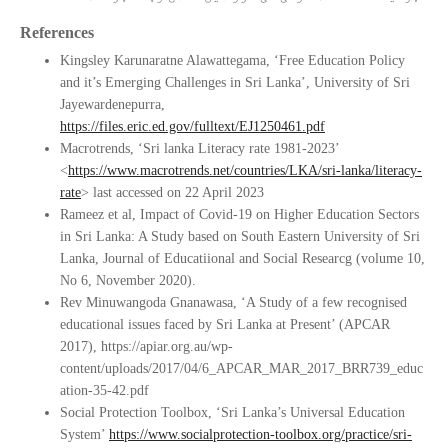
References
Kingsley Karunaratne Alawattegama, ‘Free Education Policy
and it’s Emerging Challenges in Sri Lanka’, University of Sri
Jayewardenepurra,
https://files.eric.ed.gov/fulltext/EJ1250461.pdf
Macrotrends, ‘Sri lanka Literacy rate 1981-2023’
<
https://www.macrotrends.net/countries/LKA/sri-lanka/literacy-
rate
> last accessed on 22 April 2023
Rameez et al, Impact of Covid-19 on Higher Education Sectors
in Sri Lanka: A Study based on South Eastern University of Sri
Lanka, Journal of Educatiional and Social Researcg (volume 10,
No 6, November 2020).
Rev Minuwangoda Gnanawasa, ‘A Study of a few recognised
educational issues faced by Sri Lanka at Present’ (APCAR
2017), https://apiar.org.au/wp-
content/uploads/2017/04/6_APCAR_MAR_2017_BRR739_educ
ation-35-42.pdf
Social Protection Toolbox, ‘Sri Lanka’s Universal Education
System’
https://www.socialprotection-toolbox.org/practice/sri-