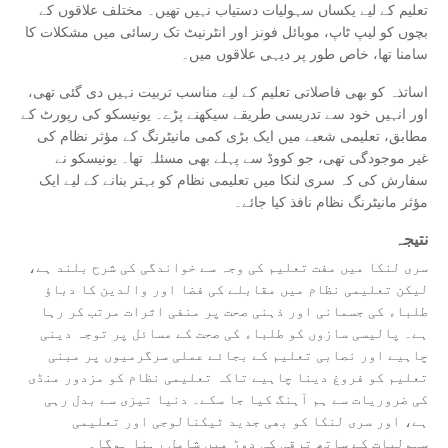
تعلیم کے لیے یکساں سہولیات دستیاب نہیں تھیں۔ مختلف علاقوں کے
بچوں کو لیپ ٹاپ، موبائل فونز اور انٹرنیٹ تک رسائی میں مشکلات کا
سامنا تھا، خاص طور پر دیہی علاقوں میں۔
اساتذہ کو بھی فاصلاتی تعلیم کے لیے مناسب تربیت نہیں دی گئی تھی،
اور انہیں خود سے تدریسی طریقے سیکھنے پڑے۔ یونیسکو کی رپورٹ کے
مطابق، تعلیمی شعبے میں ایک بڑی کمی مانیٹرنگ کے مؤثر نظام کی
غیر موجودگی تھی، جو کووڈ سے پہلے بھی مسئلہ تھا۔ یونیسکو نے
سفارش کی کہ سری لنکا میں تعلیمی نظام کو بہتر بنانے کے لیے ایک
مؤثر مانیٹرنگ نظام نافذ کیا جائے۔
نتیجہ
سری لنکا میں مفت تعلیم کی وجہ سے خواندگی کی شرح بلند ہے،
لیکن تعلیمی نظام میں مقابلے کی فضا اور والدین کا دباؤ
طلباء کی جسمانی اور ذہنی صحت پر منفی اثرات مرتب کر رہا
ہے۔ پالیسی سازوں کو طلباء کی صحت کے مسائل پر توجہ دینی
چاہیے اور نصابی تعلیم کے بجائے عملی سرگرمیوں پر مبنی
تعلیم کو فروغ دینا چاہیے تاکہ تعلیمی نظام کو مزدور منڈی
کی ضروریات سے ہم آہنگ کیا جا سکے۔ دنیا تیزی سے بدل رہی
ہے، اور سری لنکا کو بھی جدید ٹیکنالوجی اور تعلیمی
سہولیات کے ساتھ ترقی کی دوڑ میں شامل رہنا ہوگا۔