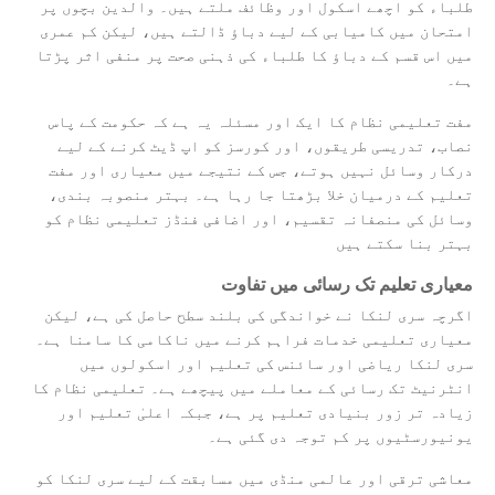
طلباء کو اچھے اسکول اور وظائف ملتے ہیں۔ والدین بچوں پر
امتحان میں کامیابی کے لیے دباؤ ڈالتے ہیں، لیکن کم عمری
میں اس قسم کے دباؤ کا طلباء کی ذہنی صحت پر منفی اثر پڑتا
ہے۔
مفت تعلیمی نظام کا ایک اور مسئلہ یہ ہے کہ حکومت کے پاس
نصاب، تدریسی طریقوں، اور کورسز کو اپ ڈیٹ کرنے کے لیے
درکار وسائل نہیں ہوتے، جس کے نتیجے میں معیاری اور مفت
تعلیم کے درمیان خلا بڑھتا جا رہا ہے۔ بہتر منصوبہ بندی،
وسائل کی منصفانہ تقسیم، اور اضافی فنڈز تعلیمی نظام کو
بہتر بنا سکتے ہیں
معیاری تعلیم تک رسائی میں تفاوت
اگرچہ سری لنکا نے خواندگی کی بلند سطح حاصل کی ہے، لیکن
معیاری تعلیمی خدمات فراہم کرنے میں ناکامی کا سامنا ہے۔
سری لنکا ریاضی اور سائنس کی تعلیم اور اسکولوں میں
انٹرنیٹ تک رسائی کے معاملے میں پیچھے ہے۔ تعلیمی نظام کا
زیادہ تر زور بنیادی تعلیم پر ہے، جبکہ اعلیٰ تعلیم اور
یونیورسٹیوں پر کم توجہ دی گئی ہے۔
معاشی ترقی اور عالمی منڈی میں مسابقت کے لیے سری لنکا کو