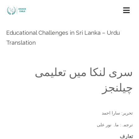
Educational Challenges in Sri Lanka – Urdu
Translation
سری لنکا میں تعلیمی
چیلنجز
تحریر: سارا احمد
ترجمہ: ماہ نور علی
تعارف