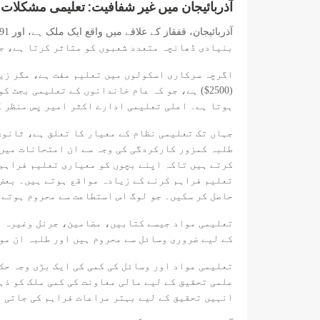
: آذربائیجان میں غیر شفافیت: تعلیمی مشکلات
بنیادی ڈھانچہ متعدد شعبوں کو متاثر کرتا ہے، جن
(2500$) ہے، جو کہ عام خاندانوں کے تعلیمی بج
ہوتا ہے۔ اعلی تعلیمی ادارے اکثر امیر پس منظر کے
جہاں تک تعلیمی نظام کے معیار کا تعلق ہے، ثانوی
کرتے ہیں تاکہ اپنے بچوں کو معیاری تعلیم فراہم 
تعلیم فراہم کرنے کے زیادہ مواقع ہوتے ہیں۔ بعض
حاصل کر سکیں۔ جو لوگ اس استطاعت سے محروم ہوتے 
تعلیمی مواد جیسے کتابیں، مضامین، جرنل وغیرہ تک
کے لیے ضروری وسائل سے محروم ہیں اور طلبہ ان مو
تعلیمی مواد اور وسائل کی کمی کی ایک بڑی وجہ حک
علمی تحقیق کے لیے مالی معاونت کی کمی ملک کو ذہن
انہیں تحقیق کے لیے بہتر مراعات فراہم کی جاتی 