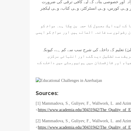
رانہ اور خصوصی بنانے کے لیے کافی ترقی کی ضرورت
پر وہی کورس، وہی انسٹرکٹر، وہی کتاب، وہی لیکچر
 کے لیے ایک معمول کا حصہ بن چکا ہے۔ عوام کو
ن رشوتوں سے فائدہ اٹھاتے ہیں اور عوام کو ایسی
لیٰ) تعلیم کے داخلے کی شرح سب سے کم ہے، کیونکہ
ریقے سے تشکیل دیے گئے اور انتہائی مرکزی
گیا ٹیبل 1 2010 سے 2014 تک آذربائیجان، آرمینیا، جارجیا، اور قازقستان میں یونیورسٹی میں داخلے کے
Sources:
[1] Mammadova, S., Guliyev, F., Wallwork, L. and Azimli
<
https://www.academia.edu/30431942/The_Quality_of_E
[2] Mammadova, S., Guliyev, F., Wallwork, L. and Azimli
<
https://www.academia.edu/30431942/The_Quality_of_E