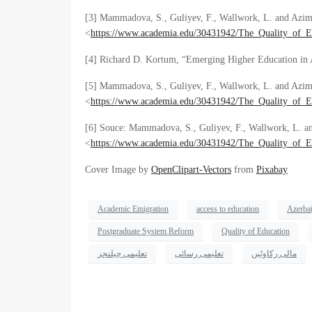
[3] Mammadova, S., Guliyev, F., Wallwork, L. and Azimli
<
https://www.academia.edu/30431942/The_Quality_of_E
[4] Richard D. Kortum, “Emerging Higher Education in Az
[5] Mammadova, S., Guliyev, F., Wallwork, L. and Azimli
<
https://www.academia.edu/30431942/The_Quality_of_E
[6] Souce: Mammadova, S., Guliyev, F., Wallwork, L. and
<
https://www.academia.edu/30431942/The_Quality_of_E
Cover Image by
OpenClipart-Vectors
from
Pixabay
Academic Emigration
access to education
Azerbai
Postgraduate System Reform
Quality of Education
مالی رکاوٹیں
تعلیمی رسائی
تعلیمی چیلنجز