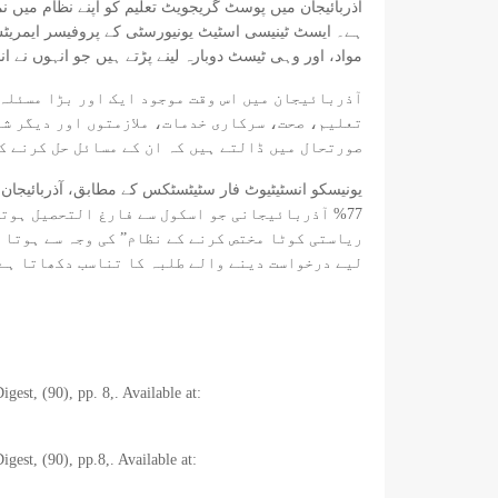
آذربائیجان میں پوسٹ گریجویٹ تعلیم کو اپنے نظام میں 
ہے۔ ایسٹ ٹینیسی اسٹیٹ یونیورسٹی کے پروفیسر ایمریٹس
مواد، اور وہی ٹیسٹ دوبارہ لینے پڑتے ہیں جو انہوں نے انڈ
آذربائیجان میں اس وقت موجود ایک اور بڑا مسئلہ 
تعلیم، صحت، سرکاری خدمات، ملازمتوں اور دیگر شع
صورتحال میں ڈالتے ہیں کہ ان کے مسائل حل کرنے ک
یونیسکو انسٹیٹیوٹ فار سٹیٹسٹکس کے مطابق، آذربائیجان
77% آذربائیجانی جو اسکول سے فارغ التحصیل ہوت
لیے درخواست دینے والے طلبہ کا تناسب دکھاتا ہے۔[
st, (90), pp. 8,. Available at:
est, (90), pp.8,. Available at: