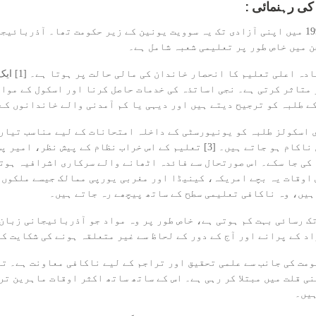
 کی رہنمائی
آذربائیجان، قفقاز کے علاقے میں واقع ایک ملک ہے، اور 1991 میں اپنی آزادی تک یہ سوویت یونین کے ز
 میں خاص طور پر تعلیمی شعبہ شامل ہے۔
ٹ کو متاثر کرتی ہے۔ نجی اساتذہ کی خدمات حاصل کرنا اور اسکول کے مو
 طلبہ کو ترجیح دیتے ہیں اور دیہی یا کم آمدنی والے خاندانوں کے طل
 اسکولز طلبہ کو یونیورسٹی کے داخلہ امتحانات کے لیے مناسب تیاری
طلبہ کمزور کارکردگی کی وجہ سے ان امتحانات میں ناکام ہو جاتے ہیں۔ [3] تعلیم 
کی جا سکے۔ اس صورتحال سے فائدہ اٹھانے والے سرکاری اشرافیہ ہوتے
 اوقات یہ بچے امریکہ، کینیڈا اور مغربی یورپی ممالک جیسے ملکوں 
ہیں، وہ ناکافی تعلیمی سطح کے ساتھ پیچھے رہ جاتے ہیں۔
 رسائی بہت کم ہوتی ہے، خاص طور پر وہ مواد جو آذربائیجانی زبان
اد کے پرانے اور آج کے دور کے لحاظ سے غیر متعلقہ ہونے کی شکایت ک
ومت کی جانب سے علمی تحقیق اور تراجم کے لیے ناکافی معاونت ہے۔ تع
ی قلت میں مبتلا کر رہی ہے۔ اس کے ساتھ ساتھ اکثر اوقات ماہرین تر
ہیں۔