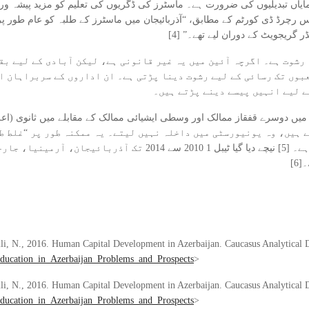
نمایاں تبدیلیوں کی ضرورت ہے۔ ماسٹرز کی ڈگریوں کی تعلیم کو مزید پیشہ و
 رچرڈ ڈی کورٹم کے مطابق، “آذربائیجان میں ماسٹرز کے طلبہ کو عام طور 
ر گریجویٹ کے دوران لیے تھے۔” [4]
رشوت ہے۔ اگرچہ آئین میں یہ غیر قانونی ہے، لیکن آبادی کے لیے بقا
بوں تک رسائی کے لیے رشوت دینا پڑتی ہے۔ ان اداروں کے سربراہان ا
ے لیے انہیں پیسے دینے پڑتے ہیں۔
 میں دوسرے قفقاز ممالک اور وسطی ایشیائی ممالک کے مقابلے میں ثانوی (اع
ے ہیں، وہ یونیورسٹی میں داخلہ نہیں لیتے۔ یہ ممکنہ طور پر “غلط ط
ریاستی کوٹا مختص کرنے کے نظام” کی وجہ سے ہوتا ہے۔ [5] نیچے دیا 
6]
, N., 2016. Human Capital Development in Azerbaijan. Caucasus Analytical Dige
ducation_in_Azerbaijan_Problems_and_Prospects
>
, N., 2016. Human Capital Development in Azerbaijan. Caucasus Analytical Dig
ducation_in_Azerbaijan_Problems_and_Prospects
>