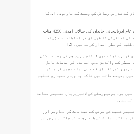
یر حکومت تھا۔ آذربائیجان کے قدرتی وسائل کی وسعت کے باوجود، اس کا
اگرچہ سرکاری اسکولوں میں تعلیم مفت ہے، مگر زیادہ اعلی تعلیم کا انحصار خاندان کی مالی حالت پر ہوتا ہے۔ [1] ایک عام آذربائیجانی خاندان کی سالانہ آمدنی 4250 منات
اد کی ادائیگی کا خرچ ان کی استطاعت سے زیادہ
بہ کو نظر انداز کرتے ہیں۔ [2]
 فراہم کرنے میں ناکام ہیں، جس کی وجہ سے کئی
کے اس خراب نظام کے پیش نظر، امیر پس منظر کے والدین نجی اساتذہ کی خدمات حاصل
 ہیں، کیونکہ ان کے پاس اپنے بچوں کو بہتر
میں بھیجے جاتے ہیں تاکہ وہ وہاں معیاری تعلیم
 میں ہو۔ یونیورسٹی کی لائبریریاں تعلیمی مقاصد
رتے ہیں۔
لیمی شعبے کی ترقی کے لیے بجٹ کی تجاویز اور
قی یافتہ ممالک کی طرف ہجرت کر جاتے ہیں جہاں