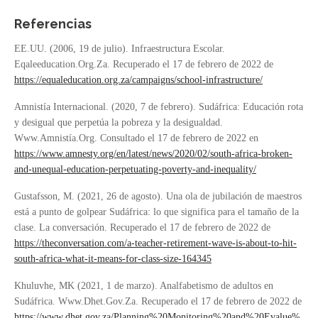
Referencias
EE.UU. (2006, 19 de julio). Infraestructura Escolar.
Eqaleeducation.Org.Za. Recuperado el 17 de febrero de 2022 de
https://equaleducation.org.za/campaigns/school-infrastructure/
Amnistía Internacional. (2020, 7 de febrero). Sudáfrica: Educación rota
y desigual que perpetúa la pobreza y la desigualdad.
Www.Amnistía.Org. Consultado el 17 de febrero de 2022 en
https://www.amnesty.org/en/latest/news/2020/02/south-africa-broken-
and-unequal-education-perpetuating-poverty-and-inequality/
Gustafsson, M. (2021, 26 de agosto). Una ola de jubilación de maestros
está a punto de golpear Sudáfrica: lo que significa para el tamaño de la
clase. La conversación. Recuperado el 17 de febrero de 2022 de
https://theconversation.com/a-teacher-retirement-wave-is-about-to-hit-
south-africa-what-it-means-for-class-size-164345
Khuluvhe, MK (2021, 1 de marzo). Analfabetismo de adultos en
Sudáfrica. Www.Dhet.Gov.Za. Recuperado el 17 de febrero de 2022 de
https://www.dhet.gov.za/Planning%20Monitoring%20and%20Evalue%