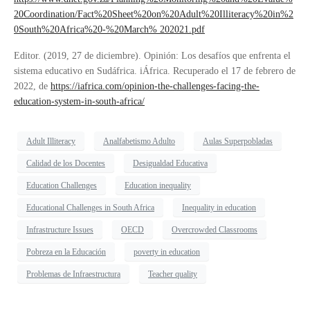
20Coordination/Fact%20Sheet%20on%20Adult%20Illiteracy%20in%2
0South%20Africa%20-%20March% 202021.pdf
Editor. (2019, 27 de diciembre). Opinión: Los desafíos que enfrenta el
sistema educativo en Sudáfrica. iÁfrica. Recuperado el 17 de febrero de
2022, de
https://iafrica.com/opinion-the-challenges-facing-the-
education-system-in-south-africa/
Adult Illiteracy
Analfabetismo Adulto
Aulas Superpobladas
Calidad de los Docentes
Desigualdad Educativa
Education Challenges
Education inequality
Educational Challenges in South Africa
Inequality in education
Infrastructure Issues
OECD
Overcrowded Classrooms
Pobreza en la Educación
poverty in education
Problemas de Infraestructura
Teacher quality