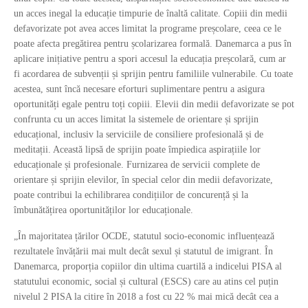
un acces inegal la educație timpurie de înaltă calitate. Copiii din medii
defavorizate pot avea acces limitat la programe preșcolare, ceea ce le
poate afecta pregătirea pentru școlarizarea formală. Danemarca a pus în
aplicare inițiative pentru a spori accesul la educația preșcolară, cum ar
fi acordarea de subvenții și sprijin pentru familiile vulnerabile. Cu toate
acestea, sunt încă necesare eforturi suplimentare pentru a asigura
oportunități egale pentru toți copiii. Elevii din medii defavorizate se pot
confrunta cu un acces limitat la sistemele de orientare și sprijin
educațional, inclusiv la serviciile de consiliere profesională și de
meditații. Această lipsă de sprijin poate împiedica aspirațiile lor
educaționale și profesionale. Furnizarea de servicii complete de
orientare și sprijin elevilor, în special celor din medii defavorizate,
poate contribui la echilibrarea condițiilor de concurență și la
îmbunătățirea oportunităților lor educaționale.
„În majoritatea țărilor OCDE, statutul socio-economic influențează
rezultatele învățării mai mult decât sexul și statutul de imigrant. În
Danemarca, proporția copiilor din ultima cuartilă a indicelui PISA al
statutului economic, social și cultural (ESCS) care au atins cel puțin
nivelul 2 PISA la citire în 2018 a fost cu 22 % mai mică decât cea a