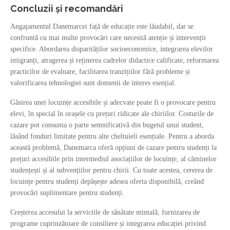
Concluzii și recomandări
Angajamentul Danemarcei față de educație este lăudabil, dar se
confruntă cu mai multe provocări care necesită atenție și intervenții
specifice. Abordarea disparităților socioeconomice, integrarea elevilor
imigranți, atragerea și reținerea cadrelor didactice calificate, reformarea
practicilor de evaluare, facilitarea tranzițiilor fără probleme și
valorificarea tehnologiei sunt domenii de interes esențial.
Găsirea unei locuințe accesibile și adecvate poate fi o provocare pentru
elevi, în special în orașele cu prețuri ridicate ale chiriilor. Costurile de
cazare pot consuma o parte semnificativă din bugetul unui student,
lăsând fonduri limitate pentru alte cheltuieli esențiale. Pentru a aborda
această problemă, Danemarca oferă opțiuni de cazare pentru studenți la
prețuri accesibile prin intermediul asociațiilor de locuințe, al căminelor
studențești și al subvențiilor pentru chirii. Cu toate acestea, cererea de
locuințe pentru studenți depășește adesea oferta disponibilă, creând
provocări suplimentare pentru studenți.
Creșterea accesului la serviciile de sănătate mintală, furnizarea de
programe cuprinzătoare de consiliere și integrarea educației privind