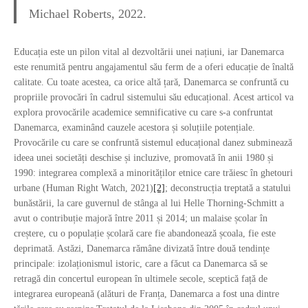
Michael Roberts, 2022.
Educația este un pilon vital al dezvoltării unei națiuni, iar Danemarca
este renumită pentru angajamentul său ferm de a oferi educație de înaltă
calitate. Cu toate acestea, ca orice altă țară, Danemarca se confruntă cu
propriile provocări în cadrul sistemului său educațional. Acest articol va
explora provocările academice semnificative cu care s-a confruntat
Danemarca, examinând cauzele acestora și soluțiile potențiale.
Provocările cu care se confruntă sistemul educațional danez subminează
ideea unei societăți deschise și incluzive, promovată în anii 1980 și
1990: integrarea complexă a minorităților etnice care trăiesc în ghetouri
urbane (Human Right Watch, 2021)
[2]
; deconstrucția treptată a statului
bunăstării, la care guvernul de stânga al lui Helle Thorning-Schmitt a
avut o contribuție majoră între 2011 și 2014; un malaise școlar în
creștere, cu o populație școlară care fie abandonează școala, fie este
deprimată. Astăzi, Danemarca rămâne divizată între două tendințe
principale: izolaționismul istoric, care a făcut ca Danemarca să se
retragă din concertul european în ultimele secole, sceptică față de
integrarea europeană (alături de Franța, Danemarca a fost una dintre