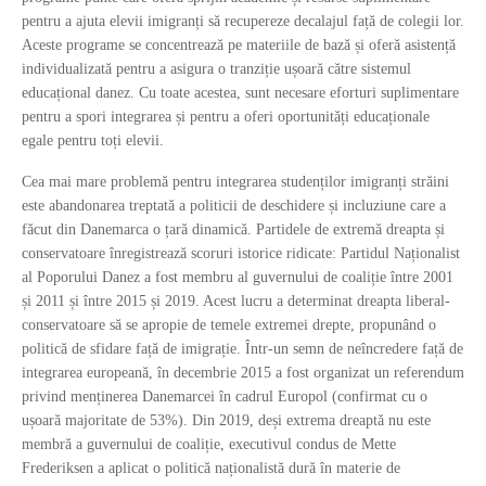
pentru a ajuta elevii imigranți să recupereze decalajul față de colegii lor.
Aceste programe se concentrează pe materiile de bază și oferă asistență
individualizată pentru a asigura o tranziție ușoară către sistemul
educațional danez. Cu toate acestea, sunt necesare eforturi suplimentare
pentru a spori integrarea și pentru a oferi oportunități educaționale
egale pentru toți elevii.
Cea mai mare problemă pentru integrarea studenților imigranți străini
este abandonarea treptată a politicii de deschidere și incluziune care a
făcut din Danemarca o țară dinamică. Partidele de extremă dreapta și
conservatoare înregistrează scoruri istorice ridicate: Partidul Naționalist
al Poporului Danez a fost membru al guvernului de coaliție între 2001
și 2011 și între 2015 și 2019. Acest lucru a determinat dreapta liberal-
conservatoare să se apropie de temele extremei drepte, propunând o
politică de sfidare față de imigrație. Într-un semn de neîncredere față de
integrarea europeană, în decembrie 2015 a fost organizat un referendum
privind menținerea Danemarcei în cadrul Europol (confirmat cu o
ușoară majoritate de 53%). Din 2019, deși extrema dreaptă nu este
membră a guvernului de coaliție, executivul condus de Mette
Frederiksen a aplicat o politică naționalistă dură în materie de