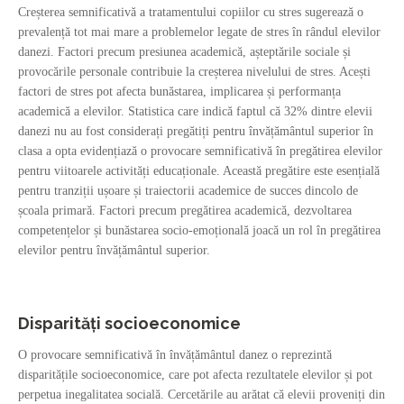
Creșterea semnificativă a tratamentului copiilor cu stres sugerează o
prevalență tot mai mare a problemelor legate de stres în rândul elevilor
danezi. Factori precum presiunea academică, așteptările sociale și
provocările personale contribuie la creșterea nivelului de stres. Acești
factori de stres pot afecta bunăstarea, implicarea și performanța
academică a elevilor. Statistica care indică faptul că 32% dintre elevii
danezi nu au fost considerați pregătiți pentru învățământul superior în
clasa a opta evidențiază o provocare semnificativă în pregătirea elevilor
pentru viitoarele activități educaționale. Această pregătire este esențială
pentru tranziții ușoare și traiectorii academice de succes dincolo de
școala primară. Factori precum pregătirea academică, dezvoltarea
competențelor și bunăstarea socio-emoțională joacă un rol în pregătirea
elevilor pentru învățământul superior.
Disparități socioeconomice
O provocare semnificativă în învățământul danez o reprezintă
disparitățile socioeconomice, care pot afecta rezultatele elevilor și pot
perpetua inegalitatea socială. Cercetările au arătat că elevii proveniți din