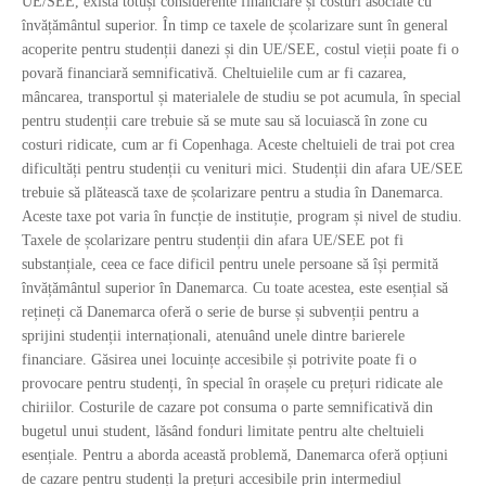
UE/SEE, există totuși considerente financiare și costuri asociate cu
învățământul superior. În timp ce taxele de școlarizare sunt în general
acoperite pentru studenții danezi și din UE/SEE, costul vieții poate fi o
povară financiară semnificativă. Cheltuielile cum ar fi cazarea,
mâncarea, transportul și materialele de studiu se pot acumula, în special
pentru studenții care trebuie să se mute sau să locuiască în zone cu
costuri ridicate, cum ar fi Copenhaga. Aceste cheltuieli de trai pot crea
dificultăți pentru studenții cu venituri mici. Studenții din afara UE/SEE
trebuie să plătească taxe de școlarizare pentru a studia în Danemarca.
Aceste taxe pot varia în funcție de instituție, program și nivel de studiu.
Taxele de școlarizare pentru studenții din afara UE/SEE pot fi
substanțiale, ceea ce face dificil pentru unele persoane să își permită
învățământul superior în Danemarca. Cu toate acestea, este esențial să
rețineți că Danemarca oferă o serie de burse și subvenții pentru a
sprijini studenții internaționali, atenuând unele dintre barierele
financiare. Găsirea unei locuințe accesibile și potrivite poate fi o
provocare pentru studenți, în special în orașele cu prețuri ridicate ale
chiriilor. Costurile de cazare pot consuma o parte semnificativă din
bugetul unui student, lăsând fonduri limitate pentru alte cheltuieli
esențiale. Pentru a aborda această problemă, Danemarca oferă opțiuni
de cazare pentru studenți la prețuri accesibile prin intermediul