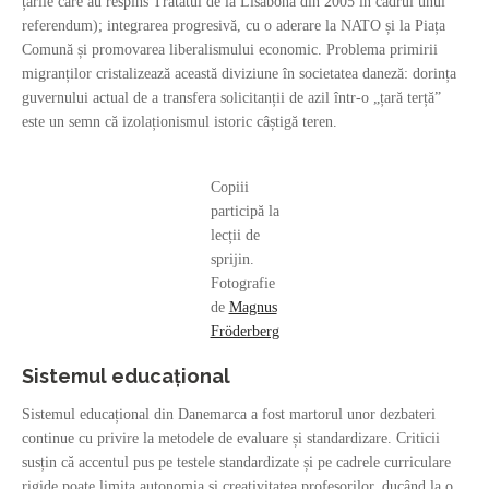
țările care au respins Tratatul de la Lisabona din 2005 în cadrul unui
referendum); integrarea progresivă, cu o aderare la NATO și la Piața
Comună și promovarea liberalismului economic. Problema primirii
migranților cristalizează această diviziune în societatea daneză: dorința
guvernului actual de a transfera solicitanții de azil într-o „țară terță”
este un semn că izolaționismul istoric câștigă teren.
Copiii
participă la
lecții de
sprijin.
Fotografie
de
Magnus
Fröderberg
Sistemul educațional
Sistemul educațional din Danemarca a fost martorul unor dezbateri
continue cu privire la metodele de evaluare și standardizare. Criticii
susțin că accentul pus pe testele standardizate și pe cadrele curriculare
rigide poate limita autonomia și creativitatea profesorilor, ducând la o