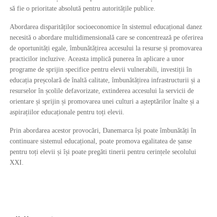
să fie o prioritate absolută pentru autoritățile publice.
Abordarea disparităților socioeconomice în sistemul educațional danez
necesită o abordare multidimensională care se concentrează pe oferirea
de oportunități egale, îmbunătățirea accesului la resurse și promovarea
practicilor incluzive. Aceasta implică punerea în aplicare a unor
programe de sprijin specifice pentru elevii vulnerabili, investiții în
educația preșcolară de înaltă calitate, îmbunătățirea infrastructurii și a
resurselor în școlile defavorizate, extinderea accesului la servicii de
orientare și sprijin și promovarea unei culturi a așteptărilor înalte și a
aspirațiilor educaționale pentru toți elevii.
Prin abordarea acestor provocări, Danemarca își poate îmbunătăți în
continuare sistemul educațional, poate promova egalitatea de șanse
pentru toți elevii și își poate pregăti tinerii pentru cerințele secolului
XXI.