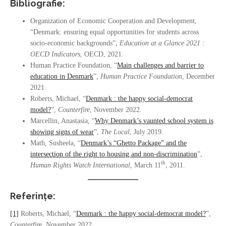
Bibliografie:
Organization of Economic Cooperation and Development,
“Denmark: ensuring equal opportunities for students across
socio-economic backgrounds”,
Education at a Glance 2021 :
OECD Indicators
, OECD, 2021.
Human Practice Foundation, “
Main challenges and barrier to
education in Denmark
”,
Human Practice Foundation
, December
2021.
Roberts, Michael, “
Denmark : the happy social-democrat
model?
”,
Counterfire
, November 2022.
Marcellin, Anastasia, “
Why Denmark’s vaunted school system is
showing signs of wear
”,
The Local
, July 2019.
Math, Susheela, “
Denmark’s “Ghetto Package” and the
intersection of the right to housing and non-discrimination
”,
th
Human Rights Watch International
, March 11
, 2011.
Referințe:
[1]
Roberts, Michael, “
Denmark : the happy social-democrat model?
”,
Counterfire
, November 2022.