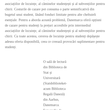
asociațiilor de locuințe, al căminelor studențești și al subvențiilor pentru
chirii. Costurile de cazare pot consuma o parte semnificativă din
bugetul unui student, lăsând fonduri limitate pentru alte cheltuieli
esențiale. Pentru a aborda această problemă, Danemarca oferă opțiuni
de cazare pentru studenți la prețuri accesibile prin intermediul
asociațiilor de locuințe, al căminelor studențești și al subvențiilor pentru
chirii. Cu toate acestea, cererea de locuințe pentru studenți depășește
adesea oferta disponibilă, ceea ce creează provocări suplimentare pentru
studenți.
O sală de lectură
din Biblioteca de
Stat și
Universitară
(Statsbiblioteket-
acum Biblioteca
Regală Daneză)
din Aarhus,
Danemarca.