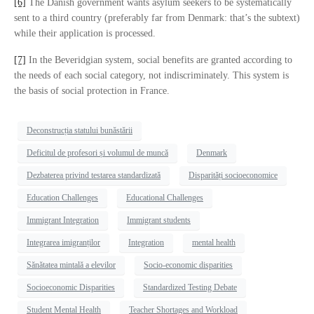
[6]
The Danish government wants asylum seekers to be systematically
sent to a third country (preferably far from Denmark: that’s the subtext)
while their application is processed.
[7]
In the Beveridgian system, social benefits are granted according to
the needs of each social category, not indiscriminately. This system is
the basis of social protection in France.
Deconstrucția statului bunăstării
Deficitul de profesori și volumul de muncă
Denmark
Dezbaterea privind testarea standardizată
Disparități socioeconomice
Education Challenges
Educational Challenges
Immigrant Integration
Immigrant students
Integrarea imigranților
Integration
mental health
Sănătatea mintală a elevilor
Socio-economic disparities
Socioeconomic Disparities
Standardized Testing Debate
Student Mental Health
Teacher Shortages and Workload