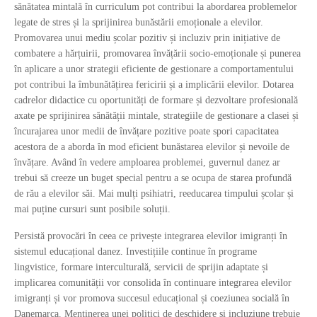
sănătatea mintală în curriculum pot contribui la abordarea problemelor
legate de stres și la sprijinirea bunăstării emoționale a elevilor.
Promovarea unui mediu școlar pozitiv și incluziv prin inițiative de
combatere a hărțuirii, promovarea învățării socio-emoționale și punerea
în aplicare a unor strategii eficiente de gestionare a comportamentului
pot contribui la îmbunătățirea fericirii și a implicării elevilor. Dotarea
cadrelor didactice cu oportunități de formare și dezvoltare profesională
axate pe sprijinirea sănătății mintale, strategiile de gestionare a clasei și
încurajarea unor medii de învățare pozitive poate spori capacitatea
acestora de a aborda în mod eficient bunăstarea elevilor și nevoile de
învățare. Având în vedere amploarea problemei, guvernul danez ar
trebui să creeze un buget special pentru a se ocupa de starea profundă
de rău a elevilor săi. Mai mulți psihiatri, reeducarea timpului școlar și
mai puține cursuri sunt posibile soluții.
Persistă provocări în ceea ce privește integrarea elevilor imigranți în
sistemul educațional danez. Investițiile continue în programe
lingvistice, formare interculturală, servicii de sprijin adaptate și
implicarea comunității vor consolida în continuare integrarea elevilor
imigranți și vor promova succesul educațional și coeziunea socială în
Danemarca. Menținerea unei politici de deschidere și incluziune trebuie