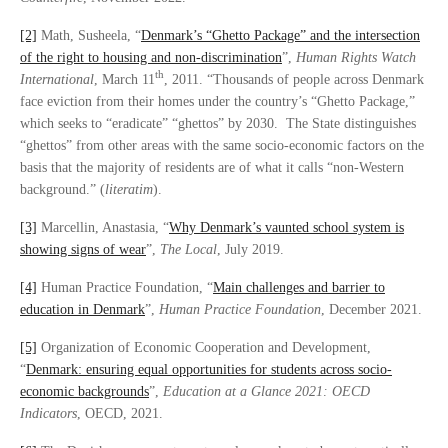
[2]
Math, Susheela, “
Denmark’s “Ghetto Package” and the intersection
of the right to housing and non-discrimination
”,
Human Rights Watch
th
International
, March 11
, 2011. “Thousands of people across Denmark
face eviction from their homes under the country’s “Ghetto Package,”
which seeks to “eradicate” “ghettos” by 2030. The State distinguishes
“ghettos” from other areas with the same socio-economic factors on the
basis that the majority of residents are of what it calls “non-Western
background.” (
literatim
).
[3]
Marcellin, Anastasia, “
Why Denmark’s vaunted school system is
showing signs of wear
”,
The Local
, July 2019.
[4]
Human Practice Foundation, “
Main challenges and barrier to
education in Denmark
”,
Human Practice Foundation
, December 2021.
[5]
Organization of Economic Cooperation and Development,
“
Denmark: ensuring equal opportunities for students across socio-
economic backgrounds
”,
Education at a Glance 2021: OECD
Indicators
, OECD, 2021.