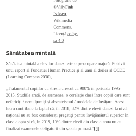
Fotografie de
©Villy
Fink
Isaksen
,
Wikimedia
Commons,
Licență
cc-by-
sa-4.0
Sănătatea mintală
Sănătatea mintală a elevilor danezi este o preocupare majoră. Potrivit
unui raport al Fundației Human Practice și al unui al doilea al OCDE
(Learning Compass 2030),
„Tratamentul copiilor cu stres a crescut cu 900% în perioada 1995-
2015. Studiile arată, de asemenea, o corelație clară între copiii care sunt
nefericiți / nemulțumiți și absenteismul / modelele de învățare. Acest
lucru contribuie la faptul că, în 2018, 32% dintre elevii danezi la nivel
național nu au fost considerați pregătiți pentru învățământul superior în
clasa a opta și că, în 2019, 10% dintre elevii din clasa a noua nu au
finalizat examenele obligatorii din școala primară.”
[4]