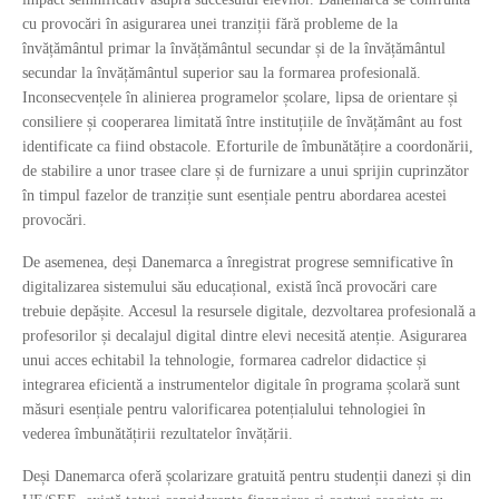
cu provocări în asigurarea unei tranziții fără probleme de la
învățământul primar la învățământul secundar și de la învățământul
secundar la învățământul superior sau la formarea profesională.
Inconsecvențele în alinierea programelor școlare, lipsa de orientare și
consiliere și cooperarea limitată între instituțiile de învățământ au fost
identificate ca fiind obstacole. Eforturile de îmbunătățire a coordonării,
de stabilire a unor trasee clare și de furnizare a unui sprijin cuprinzător
în timpul fazelor de tranziție sunt esențiale pentru abordarea acestei
provocări.
De asemenea, deși Danemarca a înregistrat progrese semnificative în
digitalizarea sistemului său educațional, există încă provocări care
trebuie depășite. Accesul la resursele digitale, dezvoltarea profesională a
profesorilor și decalajul digital dintre elevi necesită atenție. Asigurarea
unui acces echitabil la tehnologie, formarea cadrelor didactice și
integrarea eficientă a instrumentelor digitale în programa școlară sunt
măsuri esențiale pentru valorificarea potențialului tehnologiei în
vederea îmbunătățirii rezultatelor învățării.
Deși Danemarca oferă școlarizare gratuită pentru studenții danezi și din