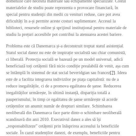
domeniile care necesită materiale sau echipamente specializate. Costul
materialelor de studiu poate reprezenta o provocare financiară, în
special pentru studenții din medii cu venituri reduse, care pot avea
dificultăți în a-și permite aceste costuri suplimentare. Accesul la
biblioteci, resursele online și sprijinul instituțional pentru materiale de
studiu la prețuri accesibile pot contribui la atenuarea acestei bariere.
Problema este că Danemarca și-a deconstruit treptat statul asistențial.
Statul social danez nu este de inspirație socialistă sau chiar comunistă,
ci liberală. Protecția socială se bazează pe un model universal, adică
beneficiază toți cetățenii fără nicio condiție prealabilă de venit, așa cum
se întâmplă în sistemul de stat social beveridgian sau francez
[7]
. Ideea
este de a facilita integrarea indivizilor pe piața capitalistă: nu de a
reduce inegalitățile, ci de a promova egalitatea de șanse. Reducerea
inegalităților urmărește, în ultimă instanță, dispariția totală a
pauperismului, în timp ce egalitatea de șanse urmărește să acorde
cetățenilor un anumit număr de drepturi similare. Schimbarea
neoliberală din Danemarca face parte dintr-o schimbare neoliberală
scandinavă din anii 2010. Executivul danez a ales să își
„responsabilizeze” cetățenii prin înăsprirea accesului la beneficiile
sociale. În cazul studenților danezi, de exemplu, beneficiile pentru