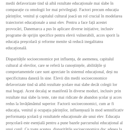
medii defavorizate tind să aibă rezultate educaționale mai slabe în
comparație cu omologii lor mai privilegiați. Factori precum educația
părinților, venitul și capitalul cultural joacă un rol crucial în modelarea
traiectoriei educaționale a unui elev. Pentru a face față acestei
provocări, Danemarca a pus în aplicare diverse inițiative, inclusiv
programe de sprijin specifice pentru elevii vulnerabili, acces sporit la
educația preșcolară și reforme menite să reducă inegalitatea
educațională.
Disparitățile socioeconomice pot influența, de asemenea, capitalul
cultural al elevilor, care se referă la cunoștințele, abilitățile și
comportamentele care sunt apreciate în sistemul educațional, deși nu
specificitatea daneză în sine. Elevii din medii socioeconomice
defavorizate tind să aibă rezultate școlare mai slabe decât colegii lor
mai bogați. Acest decalaj se manifestă în diverse moduri, inclusiv prin
rezultate mai slabe la teste, rate mai ridicate de abandon școlar și acces
redus la învățământul superior. Factorii socioeconomici, cum ar fi
educația, venitul și ocupația părinților, influențează în mod semnificativ
performanța școlară și rezultatele educaționale ale unui elev. Educația
preșcolară este esențială pentru a pune bazele parcursului educațional al
unui copil. Cu toate acestea, disparitățile socioeconomice duc adesea la