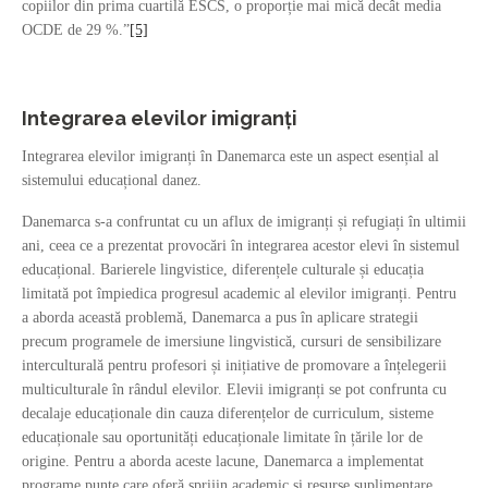
copiilor din prima cuartilă ESCS, o proporție mai mică decât media
OCDE de 29 %.”
[5]
Integrarea elevilor imigranți
Integrarea elevilor imigranți în Danemarca este un aspect esențial al
sistemului educațional danez.
Danemarca s-a confruntat cu un aflux de imigranți și refugiați în ultimii
ani, ceea ce a prezentat provocări în integrarea acestor elevi în sistemul
educațional. Barierele lingvistice, diferențele culturale și educația
limitată pot împiedica progresul academic al elevilor imigranți. Pentru
a aborda această problemă, Danemarca a pus în aplicare strategii
precum programele de imersiune lingvistică, cursuri de sensibilizare
interculturală pentru profesori și inițiative de promovare a înțelegerii
multiculturale în rândul elevilor. Elevii imigranți se pot confrunta cu
decalaje educaționale din cauza diferențelor de curriculum, sisteme
educaționale sau oportunități educaționale limitate în țările lor de
origine. Pentru a aborda aceste lacune, Danemarca a implementat
programe punte care oferă sprijin academic și resurse suplimentare