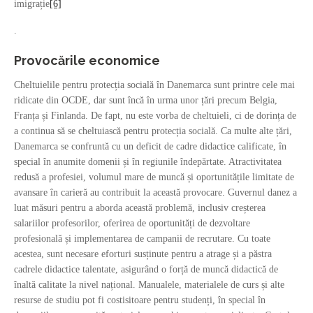
imigrație
[6]
.
Provocările economice
Cheltuielile pentru protecția socială în Danemarca sunt printre cele mai
ridicate din OCDE, dar sunt încă în urma unor țări precum Belgia,
Franța și Finlanda. De fapt, nu este vorba de cheltuieli, ci de dorința de
a continua să se cheltuiască pentru protecția socială. Ca multe alte țări,
Danemarca se confruntă cu un deficit de cadre didactice calificate, în
special în anumite domenii și în regiunile îndepărtate. Atractivitatea
redusă a profesiei, volumul mare de muncă și oportunitățile limitate de
avansare în carieră au contribuit la această provocare. Guvernul danez a
luat măsuri pentru a aborda această problemă, inclusiv creșterea
salariilor profesorilor, oferirea de oportunități de dezvoltare
profesională și implementarea de campanii de recrutare. Cu toate
acestea, sunt necesare eforturi susținute pentru a atrage și a păstra
cadrele didactice talentate, asigurând o forță de muncă didactică de
înaltă calitate la nivel național. Manualele, materialele de curs și alte
resurse de studiu pot fi costisitoare pentru studenți, în special în