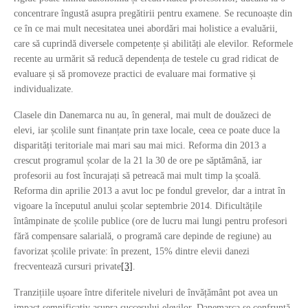
concentrare îngustă asupra pregătirii pentru examene. Se recunoaște din
ce în ce mai mult necesitatea unei abordări mai holistice a evaluării,
care să cuprindă diversele competențe și abilități ale elevilor. Reformele
recente au urmărit să reducă dependența de testele cu grad ridicat de
evaluare și să promoveze practici de evaluare mai formative și
individualizate.
Clasele din Danemarca nu au, în general, mai mult de douăzeci de
elevi, iar școlile sunt finanțate prin taxe locale, ceea ce poate duce la
disparități teritoriale mai mari sau mai mici. Reforma din 2013 a
crescut programul școlar de la 21 la 30 de ore pe săptămână, iar
profesorii au fost încurajați să petreacă mai mult timp la școală.
Reforma din aprilie 2013 a avut loc pe fondul grevelor, dar a intrat în
vigoare la începutul anului școlar septembrie 2014. Dificultățile
întâmpinate de școlile publice (ore de lucru mai lungi pentru profesori
fără compensare salarială, o programă care depinde de regiune) au
favorizat școlile private: în prezent, 15% dintre elevii danezi
frecventează cursuri private
[3]
.
Tranzițiile ușoare între diferitele niveluri de învățământ pot avea un
impact semnificativ asupra succesului elevilor. Danemarca se confruntă