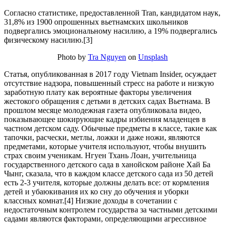
Согласно статистике, предоставленной Tran, кандидатом наук,
31,8% из 1900 опрошенных вьетнамских школьников
подвергались эмоциональному насилию, а 19% подвергались
физическому насилию.[3]
Photo by
Tra Nguyen
on
Unsplash
Статья, опубликованная в 2017 году Vietnam Insider, осуждает
отсутствие надзора, повышенный стресс на работе и низкую
заработную плату как вероятные факторы увеличения
жестокого обращения с детьми в детских садах Вьетнама. В
прошлом месяце молодежная газета опубликовала видео,
показывающее шокирующие кадры избиения младенцев в
частном детском саду. Обычные предметы в классе, такие как
тапочки, расчески, метлы, ложки и даже ножи, являются
предметами, которые учителя используют, чтобы внушить
страх своим ученикам. Нгуен Тхань Лоан, учительница
государственного детского сада в ханойском районе Хай Ба
Чынг, сказала, что в каждом классе детского сада из 50 детей
есть 2-3 учителя, которые должны делать все: от кормления
детей и убаюкивания их ко сну до обучения и уборки
классных комнат.[4] Низкие доходы в сочетании с
недостаточным контролем государства за частными детскими
садами являются факторами, определяющими агрессивное