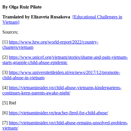
By Olga Ruiz Pilato
Translated by Elizaveta Rusakova
[Educational Challenges in
Vietnam]
Sources;
[1]
https://www.hrw.org/world-report/2022/country-
chapters/vietnam
[2]
https://www.unicef.org/vietnam/stories/shame-and-pain-vietnam-
starts-grapple-child-abuse-epidemic
[3]
https://www.universiteitleiden.nl/en/news/2017/12/promotie-
child-abuse-in-vietnam
[4]
https://vietnaminsider.vn/child-abuse-vietnams-kindergartens-
continues-keep-parents-awake-night/
[5] Ibid
[6]
https://vietnaminsider.vn/teacher-fired-for-child-abuse/
[7]
https://vietnaminsider.vn/child-abuse-remains-unsolved-problem-
vietnam/