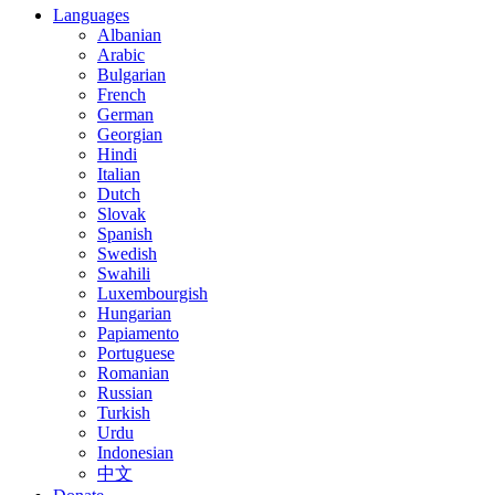
Languages
Albanian
Arabic
Bulgarian
French
German
Georgian
Hindi
Italian
Dutch
Slovak
Spanish
Swedish
Swahili
Luxembourgish
Hungarian
Papiamento
Portuguese
Romanian
Russian
Turkish
Urdu
Indonesian
中文