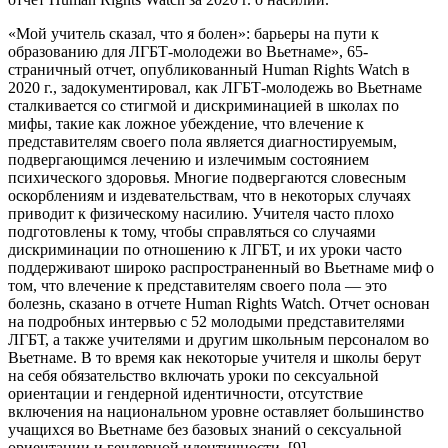
«Мой учитель сказал, что я болен»: барьеры на пути к
образованию для ЛГБТ-молодежи во Вьетнаме», 65-
страничный отчет, опубликованный Human Rights Watch в
2020 г., задокументировал, как ЛГБТ-молодежь во Вьетнаме
сталкивается со стигмой и дискриминацией в школах по
мифы, такие как ложное убеждение, что влечение к
представителям своего пола является диагностируемым,
подвергающимся лечению и излечимым состоянием
психического здоровья. Многие подвергаются словесным
оскорблениям и издевательствам, что в некоторых случаях
приводит к физическому насилию. Учителя часто плохо
подготовлены к тому, чтобы справляться со случаями
дискриминации по отношению к ЛГБТ, и их уроки часто
поддерживают широко распространенный во Вьетнаме миф о
том, что влечение к представителям своего пола — это
болезнь, сказано в отчете Human Rights Watch. Отчет основан
на подробных интервью с 52 молодыми представителями
ЛГБТ, а также учителями и другим школьным персоналом во
Вьетнаме. В то время как некоторые учителя и школы берут
на себя обязательство включать уроки по сексуальной
ориентации и гендерной идентичности, отсутствие
включения на национальном уровне оставляет большинство
учащихся во Вьетнаме без базовых знаний о сексуальной
ориентации и гендерной идентичности. [9]