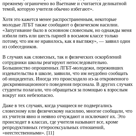
прежнему ограничено во Вьетнаме и считается деликатной
темой, которую учителя обычно избегают».
Хотя это кажется менее распространенным, некоторые
молодые ЛГБТ также сообщают о физическом насилии.
«Запугивание было в основном словесным, но однажды меня
избили пять или шесть парней в восьмом классе только
потому, что им не нравилось, как я выгляжу», — заявил один
из собеседников.
В случаях как словесных, так и физических оскорблений
сотрудники школы реагируют непоследовательно.
Большинство опрошенных ЛГБТ-молодежи, переживших
издевательства в школе, заявили, что им неудобно сообщать
об инцидентах. Иногда это происходило из-за откровенного
дискриминационного поведения персонала. В других случаях
студенты полагали, что обращаться за помощью к взрослым
вокруг них небезопасно.
Даже в тех случаях, когда учащиеся не подвергались
словесному или физическому насилию, многие сообщали, что
их учителя явно и неявно отчуждают и исключают их. Это
происходит в классах, где учителя называют все, кроме
репродуктивных гетеросексуальных отношений,
«неестественными». [11]