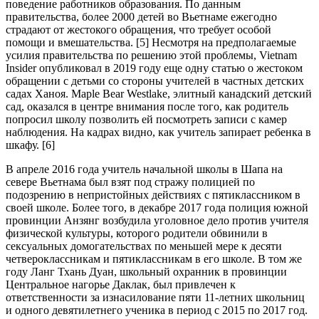
поведение работников образования. По данным
правительства, более 2000 детей во Вьетнаме ежегодно
страдают от жестокого обращения, что требует особой
помощи и вмешательства. [5] Несмотря на предполагаемые
усилия правительства по решению этой проблемы, Vietnam
Insider опубликовал в 2019 году еще одну статью о жестоком
обращении с детьми со стороны учителей в частных детских
садах Ханоя. Maple Bear Westlake, элитный канадский детский
сад, оказался в центре внимания после того, как родитель
попросил школу позволить ей посмотреть записи с камер
наблюдения. На кадрах видно, как учитель запирает ребенка в
шкафу. [6]
В апреле 2016 года учитель начальной школы в Шапа на
севере Вьетнама был взят под стражу полицией по
подозрению в непристойных действиях с пятиклассником в
своей школе. Более того, в декабре 2017 года полиция южной
провинции Анзянг возбудила уголовное дело против учителя
физической культуры, которого родители обвинили в
сексуальных домогательствах по меньшей мере к десяти
четвероклассникам и пятиклассникам в его школе. В том же
году Ланг Тхань Дуан, школьный охранник в провинции
Центральное нагорье Даклак, был привлечен к
ответственности за изнасилование пяти 11-летних школьниц
и одного девятилетнего ученика в период с 2015 по 2017 год.