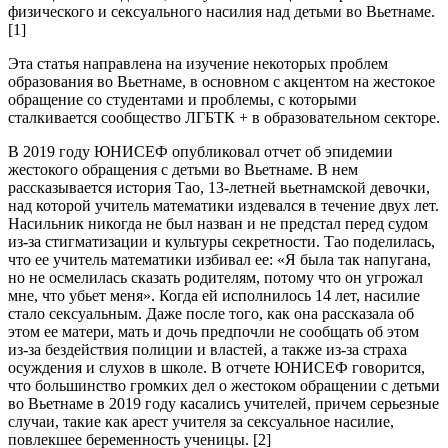
физического и сексуального насилия над детьми во Вьетнаме.
[1]
Эта статья направлена ​​на изучение некоторых проблем
образования во Вьетнаме, в основном с акцентом на жестокое
обращение со студентами и проблемы, с которыми
сталкивается сообщество ЛГБТК + в образовательном секторе.
В 2019 году ЮНИСЕФ опубликовал отчет об эпидемии
жестокого обращения с детьми во Вьетнаме. В нем
рассказывается история Тао, 13-летней вьетнамской девочки,
над которой учитель математики издевался в течение двух лет.
Насильник никогда не был назван и не предстал перед судом
из-за стигматизации и культуры секретности. Тао поделилась,
что ее учитель математики избивал ее: «Я была так напугана,
но не осмелилась сказать родителям, потому что он угрожал
мне, что убьет меня». Когда ей исполнилось 14 лет, насилие
стало сексуальным. Даже после того, как она рассказала об
этом ее матери, мать и дочь предпочли не сообщать об этом
из-за бездействия полиции и властей, а также из-за страха
осуждения и слухов в школе. В отчете ЮНИСЕФ говорится,
что большинство громких дел о жестоком обращении с детьми
во Вьетнаме в 2019 году касались учителей, причем серьезные
случаи, такие как арест учителя за сексуальное насилие,
повлекшее беременность ученицы. [2]