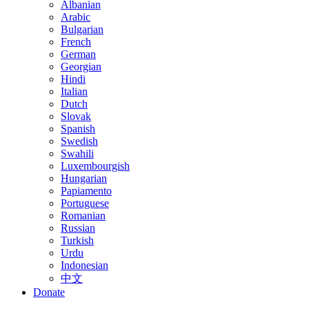
Albanian
Arabic
Bulgarian
French
German
Georgian
Hindi
Italian
Dutch
Slovak
Spanish
Swedish
Swahili
Luxembourgish
Hungarian
Papiamento
Portuguese
Romanian
Russian
Turkish
Urdu
Indonesian
中文
Donate