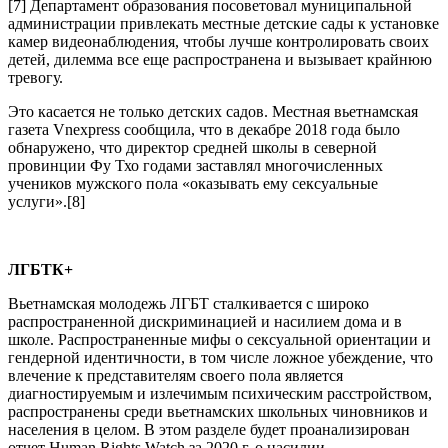
[7] Департамент образования посоветовал муниципальной
администрации привлекать местные детские сады к установке
камер видеонаблюдения, чтобы лучше контролировать своих
детей, дилемма все еще распространена и вызывает крайнюю
тревогу.
Это касается не только детских садов. Местная вьетнамская
газета Vnexpress сообщила, что в декабре 2018 года было
обнаружено, что директор средней школы в северной
провинции Фу Тхо годами заставлял многочисленных
учеников мужского пола «оказывать ему сексуальные
услуги».[8]
ЛГБТК+
Вьетнамская молодежь ЛГБТ сталкивается с широко
распространенной дискриминацией и насилием дома и в
школе. Распространенные мифы о сексуальной ориентации и
гендерной идентичности, в том числе ложное убеждение, что
влечение к представителям своего пола является
диагностируемым и излечимым психическим расстройством,
распространены среди вьетнамских школьных чиновников и
населения в целом. В этом разделе будет проанализирован
отчет Human Rights Watch за 2020 г. о насилии.