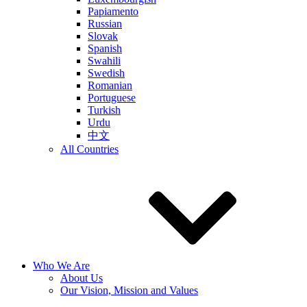
Papiamento
Russian
Slovak
Spanish
Swahili
Swedish
Romanian
Portuguese
Turkish
Urdu
中文
All Countries
Who We Are
About Us
Our Vision, Mission and Values