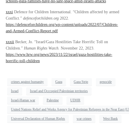
schools-gaza-families-have-no-safe-space-amid-israeli-attacks
xxxi
Defence for Children International. “Children affected by armed
Conflict.”
defenceforchildren.org
2022.
https://defenceforchildren.org/wp-content/uploads/2022/07/Children-
and-Armed-Conflict-Report.pdf
xxxii
Becker, Jo. “Israel/Gaza Hostilities Take Horrific Toll on
Children.”
Human Rights Watch.
November 22, 2023.
https://www.hrw.org/news/2023/11/22/israel/gaza-hostilities-take-
horrific-toll-children
crimes against humanity
Gaza
Gaza Strip
genocide
Israel
Israel and Occcupied Palestinian territories
Israel-Hamas war
Palestine
UDHR
United Nations Relief and Works Agency for Palestinian Refugees in the Near East
Universal Declaration of Human Rights
war crimes
West Bank