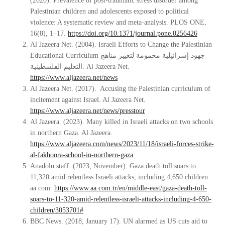
(2020). Prevalence of post-traumatic stress disorder among
Palestinian children and adolescents exposed to political
violence: A systematic review and meta-analysis. PLOS ONE,
16(8), 1–17.
https://doi.org/10.1371/journal.pone.0256426
Al Jazeera Net. (2004). Israeli Efforts to Change the Palestinian
Educational Curriculum جهود إسرائيلية محمومة لتغيير مناهج
التعليم الفلسطينية. Al Jazeera Net.
https://www.aljazeera.net/news
Al Jazeera Net. (2017). Accusing the Palestinian curriculum of
incitement against Israel. Al Jazeera Net.
https://www.aljazeera.net/news/presstour
Al Jazeera. (2023). Many killed in Israeli attacks on two schools
in northern Gaza. Al Jazeera.
https://www.aljazeera.com/news/2023/11/18/israeli-forces-strike-
al-fakhoora-school-in-northern-gaza
Anadolu staff. (2023, November). Gaza death toll soars to
11,320 amid relentless Israeli attacks, including 4,650 children.
aa.com.
https://www.aa.com.tr/en/middle-east/gaza-death-toll-
soars-to-11-320-amid-relentless-israeli-attacks-including-4-650-
children/3053701#
BBC News. (2018, January 17). UN alarmed as US cuts aid to