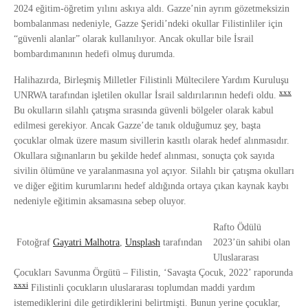
2024 eğitim-öğretim yılını askıya aldı. Gazze’nin ayrım gözetmeksizin
bombalanması nedeniyle, Gazze Şeridi’ndeki okullar Filistinliler için
“güvenli alanlar” olarak kullanılıyor. Ancak okullar bile İsrail
bombardımanının hedefi olmuş durumda.
Halihazırda, Birleşmiş Milletler Filistinli Mültecilere Yardım Kuruluşu
xxx
UNRWA tarafından işletilen okullar İsrail saldırılarının hedefi oldu.
Bu okulların silahlı çatışma sırasında güvenli bölgeler olarak kabul
edilmesi gerekiyor. Ancak Gazze’de tanık olduğumuz şey, başta
çocuklar olmak üzere masum sivillerin kasıtlı olarak hedef alınmasıdır.
Okullara sığınanların bu şekilde hedef alınması, sonuçta çok sayıda
sivilin ölümüne ve yaralanmasına yol açıyor. Silahlı bir çatışma okulları
ve diğer eğitim kurumlarını hedef aldığında ortaya çıkan kaynak kaybı
nedeniyle eğitimin aksamasına sebep oluyor.
Rafto Ödülü
Fotoğraf
Gayatri Malhotra
,
Unsplash
tarafından
2023’ün sahibi olan
Uluslararası
Çocukları Savunma Örgütü – Filistin, ‘Savaşta Çocuk, 2022’ raporunda
xxxi
Filistinli çocukların uluslararası toplumdan maddi yardım
istemediklerini dile getirdiklerini belirtmişti. Bunun yerine çocuklar,