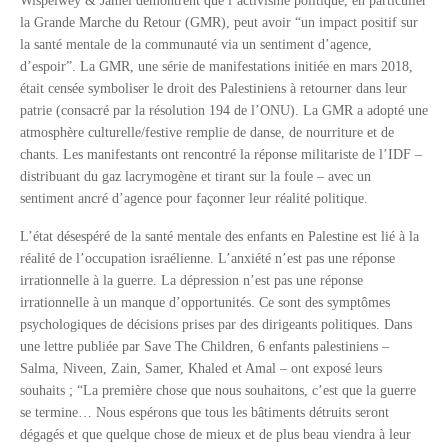
Wispelwey & Jamei démontrent que l’activisme politique, en particulier
la Grande Marche du Retour (GMR), peut avoir “un impact positif sur
la santé mentale de la communauté via un sentiment d’agence,
d’espoir”. La GMR, une série de manifestations initiée en mars 2018,
était censée symboliser le droit des Palestiniens à retourner dans leur
patrie (consacré par la résolution 194 de l’ONU). La GMR a adopté une
atmosphère culturelle/festive remplie de danse, de nourriture et de
chants. Les manifestants ont rencontré la réponse militariste de l’IDF –
distribuant du gaz lacrymogène et tirant sur la foule – avec un
sentiment ancré d’agence pour façonner leur réalité politique.
L’état désespéré de la santé mentale des enfants en Palestine est lié à la
réalité de l’occupation israélienne. L’anxiété n’est pas une réponse
irrationnelle à la guerre. La dépression n’est pas une réponse
irrationnelle à un manque d’opportunités. Ce sont des symptômes
psychologiques de décisions prises par des dirigeants politiques. Dans
une lettre publiée par Save The Children, 6 enfants palestiniens –
Salma, Niveen, Zain, Samer, Khaled et Amal – ont exposé leurs
souhaits ; “La première chose que nous souhaitons, c’est que la guerre
se termine… Nous espérons que tous les bâtiments détruits seront
dégagés et que quelque chose de mieux et de plus beau viendra à leur