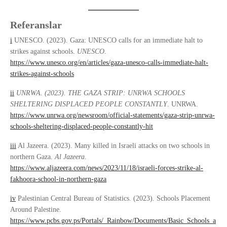
Referanslar
i
UNESCO. (2023). Gaza: UNESCO calls for an immediate halt to
strikes against schools.
UNESCO
.
https://www.unesco.org/en/articles/gaza-unesco-calls-immediate-halt-
strikes-against-schools
ii
UNRWA. (2023). THE GAZA STRIP: UNRWA SCHOOLS
SHELTERING DISPLACED PEOPLE CONSTANTLY
. UNRWA.
https://www.unrwa.org/newsroom/official-statements/gaza-strip-unrwa-
schools-sheltering-displaced-people-constantly-hit
iii
Al Jazeera. (2023). Many killed in Israeli attacks on two schools in
northern Gaza.
Al Jazeera
.
https://www.aljazeera.com/news/2023/11/18/israeli-forces-strike-al-
fakhoora-school-in-northern-gaza
iv
Palestinian Central Bureau of Statistics. (2023). Schools Placement
Around Palestine.
https://www.pcbs.gov.ps/Portals/_Rainbow/Documents/Basic_Schools_a