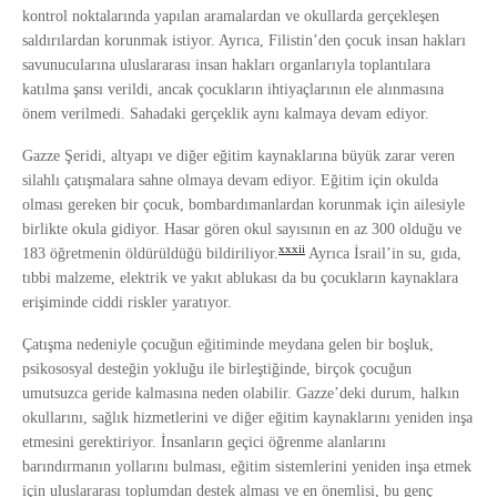
kontrol noktalarında yapılan aramalardan ve okullarda gerçekleşen
saldırılardan korunmak istiyor. Ayrıca, Filistin’den çocuk insan hakları
savunucularına uluslararası insan hakları organlarıyla toplantılara
katılma şansı verildi, ancak çocukların ihtiyaçlarının ele alınmasına
önem verilmedi. Sahadaki gerçeklik aynı kalmaya devam ediyor.
Gazze Şeridi, altyapı ve diğer eğitim kaynaklarına büyük zarar veren
silahlı çatışmalara sahne olmaya devam ediyor. Eğitim için okulda
olması gereken bir çocuk, bombardımanlardan korunmak için ailesiyle
birlikte okula gidiyor. Hasar gören okul sayısının en az 300 olduğu ve
xxxii
183 öğretmenin öldürüldüğü bildiriliyor.
Ayrıca İsrail’in su, gıda,
tıbbi malzeme, elektrik ve yakıt ablukası da bu çocukların kaynaklara
erişiminde ciddi riskler yaratıyor.
Çatışma nedeniyle çocuğun eğitiminde meydana gelen bir boşluk,
psikososyal desteğin yokluğu ile birleştiğinde, birçok çocuğun
umutsuzca geride kalmasına neden olabilir. Gazze’deki durum, halkın
okullarını, sağlık hizmetlerini ve diğer eğitim kaynaklarını yeniden inşa
etmesini gerektiriyor. İnsanların geçici öğrenme alanlarını
barındırmanın yollarını bulması, eğitim sistemlerini yeniden inşa etmek
için uluslararası toplumdan destek alması ve en önemlisi, bu genç