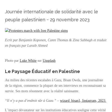
Journée internationale de solidarité avec le
peuple palestinien ~ 29 novembre 2023
Ecrit par Benjamin Koponen, Caren Thomas & Zina Sabbagh et traduit
en français par Laraib Ahmed
Photo par
Luke White
sur
Unsplash
Le Paysage Éducatif en Palestine
Au milieu des récentes escalades à Gaza, Bisan Owda, une journaliste
de la région, commence la plupart de ses interviews en reconnaissant sa
survie. Ses mots résonnent avec la réalité saisissante.
“Il n’y a pas d’endroit sûr à Gaza.”
–
wizard_bisan1, Instagram, 2023.
L’impact dévastateur sur les institutions éducatives souligne cette vérité