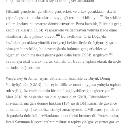
karşı travma tepkisi olarak siyasi direniş yer almaktadır.
Filistinli gençlerin -genellikle genç erkek ve erkek çocukların- dayak
xxii
yiyen/hapse atılan akranlarına saygı gösterdikleri biliniyor.
Bu şekilde
zulüm korkusunu cesarete dönüştürüyorlar. Buna karşılık, Filistinli genç
kadın ve kızların TSSB’yi anksiyete ve depresyon yoluyla ifade etme
xxiii
olasılıkları daha yüksek oluyor.
Bu özellikler, Orta Doğu’da
kız/erkek çocuklara yönelik cinsiyetçi beklentilerle örtüşüyor. Şaşırtıcı
olmayan bir şekilde, bu davranışlarda bulunan genç erkekler ve
xxiv
oğlanlar, kadın meslektaşlarına göre daha fazla TSSB sergiliyor.
Travmaya aktif olarak maruz kalmak, bir travma tepkisi olarak dirençle
derinden bağlantılıdır.
Wispelwey & Jamei, siyasi aktivizmin, özellikle de Büyük Dönüş
Yürüyüşü’nün (GMR), “bir eylemlilik ve umut duygusu yoluyla toplum
xxv
ruh sağlığı üzerinde olumlu bir etki” sağlayabileceğini gösteriyor.
Mart 2018’de başlatılan bir dizi gösteri olan GMR, Filistinlilerin
anavatanlarına geri dönme hakkını (194 sayılı BM Kararı ile güvence
altına alınmıştır) sembolize etmeyi amaçlıyordu. GMR dans, yemek ve
sloganlarla dolu kültürel/kutlama atmosferini benimsedi. Protestocular,
İsrail Savunma Kuvvetleri’nin militarist tepkisiyle(göz yaşartıcı gaz ve
xxvi