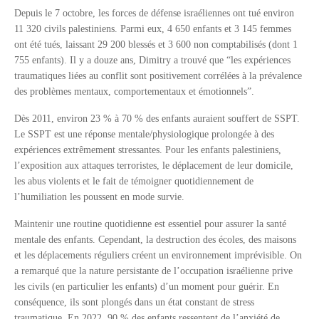
Depuis le 7 octobre, les forces de défense israéliennes ont tué environ
11 320 civils palestiniens. Parmi eux, 4 650 enfants et 3 145 femmes
ont été tués, laissant 29 200 blessés et 3 600 non comptabilisés (dont 1
755 enfants). Il y a douze ans, Dimitry a trouvé que “les expériences
traumatiques liées au conflit sont positivement corrélées à la prévalence
des problèmes mentaux, comportementaux et émotionnels”.
Dès 2011, environ 23 % à 70 % des enfants auraient souffert de SSPT.
Le SSPT est une réponse mentale/physiologique prolongée à des
expériences extrêmement stressantes. Pour les enfants palestiniens,
l’exposition aux attaques terroristes, le déplacement de leur domicile,
les abus violents et le fait de témoigner quotidiennement de
l’humiliation les poussent en mode survie.
Maintenir une routine quotidienne est essentiel pour assurer la santé
mentale des enfants. Cependant, la destruction des écoles, des maisons
et les déplacements réguliers créent un environnement imprévisible. On
a remarqué que la nature persistante de l’occupation israélienne prive
les civils (en particulier les enfants) d’un moment pour guérir. En
conséquence, ils sont plongés dans un état constant de stress
traumatique. En 2022, 90 % des enfants ressentent de l’anxiété de