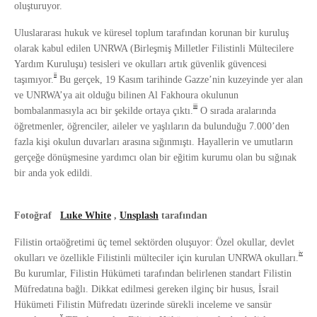
oluşturuyor.
Uluslararası hukuk ve küresel toplum tarafından korunan bir kuruluş
olarak kabul edilen UNRWA (Birleşmiş Milletler Filistinli Mültecilere
Yardım Kuruluşu) tesisleri ve okulları artık güvenlik güvencesi
ii
taşımıyor.
Bu gerçek, 19 Kasım tarihinde Gazze’nin kuzeyinde yer alan
ve UNRWA’ya ait olduğu bilinen Al Fakhoura okulunun
iii
bombalanmasıyla acı bir şekilde ortaya çıktı.
O sırada aralarında
öğretmenler, öğrenciler, aileler ve yaşlıların da bulunduğu 7.000’den
fazla kişi okulun duvarları arasına sığınmıştı. Hayallerin ve umutların
gerçeğe dönüşmesine yardımcı olan bir eğitim kurumu olan bu sığınak
bir anda yok edildi.
Fotoğraf
Luke White
,
Unsplash
tarafından
Filistin ortaöğretimi üç temel sektörden oluşuyor: Özel okullar, devlet
iv
okulları ve özellikle Filistinli mülteciler için kurulan UNRWA okulları.
Bu kurumlar, Filistin Hükümeti tarafından belirlenen standart Filistin
Müfredatına bağlı. Dikkat edilmesi gereken ilginç bir husus, İsrail
Hükümeti Filistin Müfredatı üzerinde sürekli inceleme ve sansür
v