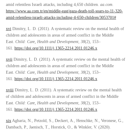
amid relentless Israeli attacks, including 4,650 children.
aa.com
.
https://www.aa.com.tr/en/middle-east/gaza-death-toll-soars-to-11-320-
amid-relentless-israeli-attacks-including-4-650-children/3053701#
xvi
Dimitry, L. D. (2011). A systematic review on the mental health of
children and adolescents in areas of armed conflict in the Middle
East.
Child: Care, Health and Development
,
38
(2), 153–
161.
https://doi.org/10.1111/j.1365-2214.2011.01246.x
xvii
Dimitry, L. D. (2011). A systematic review on the mental health of
children and adolescents in areas of armed conflict in the Middle
East.
Child: Care, Health and Development
,
38
(2), 153–
161.
https://doi.org/10.1111/j.1365-2214.2011.01246.x
xviii
Dimitry, L. D. (2011). A systematic review on the mental health
of children and adolescents in areas of armed conflict in the Middle
East.
Child: Care, Health and Development
,
38
(2), 153–
161.
https://doi.org/10.1111/j.1365-2214.2011.01246.x
xix
Agbaria, N., Petzold, S., Deckert, A., Henschke, N., Veronese, G.,
Dambach, P., Jaenisch, T., Horstick, O., & Winkler, V. (2020).