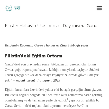
Filistin Halkıyla Uluslararası Dayanışma Günü
Benjamin Koponen, Caren Thomas & Zina Sabbagh yazdı
Filistin’deki Eğitim Ortamı
Gazze’deki son olaylardan sonra, bölgeden bir gazeteci olan Bisan
Owda, çoğu röportajına hayatta kaldığını onaylarak başlıyor. Sözleri
üzücü gerçeği bir kez daha ortaya koyuyor.
“Gazzede güvenli bir yer
yok.”
–
wizard_bisan1, Instagram, 2023
Eğitim kurumları üzerindeki yıkıcı etki bu açık gerçeğin altını çiziyor.
Bu küçük coğrafi bölgede 200’den fazla okul acımasızca hasar görmüş,
i
bombalanmış ya da tamamen yerle bir edildi.
Şaşırtıcı bir şekilde bu,
Gazze Şeridi’ndeki toplam okul sayısının neredeyse %40’ını