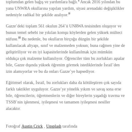
toplumdan gelen bağış ve yardımlara bağlı.
Ancak 2016 yılından bu
yana UNWRA okullarına yapılan yardım, siyasi arenadaki değişiklikler
xi
nedeniyle radikal bir şekilde azalıyor.
Gazze’deki toplam 561 okulun 264’ü UNRWA tesisinden oluşuyor ve
bunun temel sebebi ise yıkılan komşu köylerden gelen yüksek mülteci
xii
nüfusu.
Bu nedenle, bu okulların birçoğu düzgün bir şekilde
kullanılacak altyapı, sınıf ve malzemeden yoksun; buna rağmen yine de
geliştiriliyor ve en iyi kapasitelerinde kullanılmak için mümkün
oldukça çok malzeme kullanılıyor. Öğrenciler tüm bu zorlukları aşsalar
bile, Gazze dışında yüksek öğrenim görmek istediklerinde İsrail’den
izin alamıyorlar ve bu da onları Gazze’ye hapsediyor.
Eğitimsel olarak, İsrail, bu zorlukları daha da kötüleştiren çok sayıda
farklı taktikler uyguluyor. Gazze’ye yönelik yıkım ve savaş sona erse
bile, öğrencilerin, öğretmenlerin ve diğer bireylerin yaşadığı travma ve
TSSB’nin işlenmesi, iyileşmesi ve tamamen iyileşmesi nesiller
alacaktır.
Fotoğraf
Austin Crick
,
Unsplash
tarafında