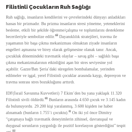
Filistinli Çocukların Ruh Sağlığı
Ruh sağlığı, insanların kendilerini ve çevrelerindeki dünyayı anladıkları
hassas bir prizmadır. Bu prizma insanların stresi yönetme, yeteneklerini
besleme, etkili bir şekilde öğrenme/çalışma ve toplumlarını destekleme
xiii
becerileriyle sembolize edilir.
Dayanıklılık stratejileri, travma ile
yaşamanın bir başa çıkma mekanizması olmaktan ziyade insanların
engelleri aşmasına ve birey olarak gelişmesine olanak tanır. Ancak,
çocukluk dönemindeki travmatik olaylar – savaş gibi – sağlıklı başa
çıkma mekanizmalarının etkinliğini aşan bir stres seviyesine yol
açabilir. Gazze/Batı Şeria’daki süregelen bombalamalar, yerinden
edilmeler ve işgal, yerel Filistinli çocuklar arasında kaygı, depresyon ve
travma sonrası stres bozukluğunu arttırdı.
IDF(İsrail Savunma Kuvvetleri) 7 Ekim’den bu yana yaklaşık 11.320
xiv
Filistinli sivili öldürdü.
Bunların arasında 4.650 çocuk ve 3.145 kadın
da bulunuyordu. 29.200 kişi yaralanmış, 3.600 kişiden ise haber
xv
alınamadı (bunların 1.755’i çocuktu).
On iki yıl önce Dimitry
“çatışmaya bağlı travmatik deneyimlerin zihinsel, davranışsal ve
duygusal sorunların yaygınlığı ile pozitif korelasyon gösterdiğini”
tespit
xvi