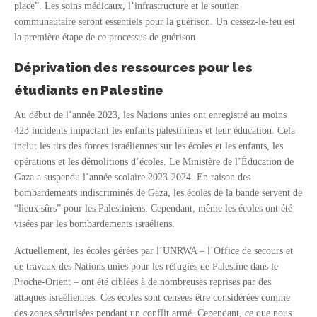
place”. Les soins médicaux, l’infrastructure et le soutien
communautaire seront essentiels pour la guérison. Un cessez-le-feu est
la première étape de ce processus de guérison.
Déprivation des ressources pour les
étudiants en Palestine
Au début de l’année 2023, les Nations unies ont enregistré au moins
423 incidents impactant les enfants palestiniens et leur éducation. Cela
inclut les tirs des forces israéliennes sur les écoles et les enfants, les
opérations et les démolitions d’écoles. Le Ministère de l’Éducation de
Gaza a suspendu l’année scolaire 2023-2024. En raison des
bombardements indiscriminés de Gaza, les écoles de la bande servent de
“lieux sûrs” pour les Palestiniens. Cependant, même les écoles ont été
visées par les bombardements israéliens.
Actuellement, les écoles gérées par l’UNRWA – l’Office de secours et
de travaux des Nations unies pour les réfugiés de Palestine dans le
Proche-Orient – ont été ciblées à de nombreuses reprises par des
attaques israéliennes. Ces écoles sont censées être considérées comme
des zones sécurisées pendant un conflit armé. Cependant, ce que nous