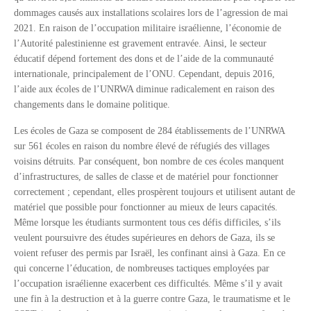
dommages causés aux installations scolaires lors de l’agression de mai
2021. En raison de l’occupation militaire israélienne, l’économie de
l’Autorité palestinienne est gravement entravée. Ainsi, le secteur
éducatif dépend fortement des dons et de l’aide de la communauté
internationale, principalement de l’ONU. Cependant, depuis 2016,
l’aide aux écoles de l’UNRWA diminue radicalement en raison des
changements dans le domaine politique.
Les écoles de Gaza se composent de 284 établissements de l’UNRWA
sur 561 écoles en raison du nombre élevé de réfugiés des villages
voisins détruits. Par conséquent, bon nombre de ces écoles manquent
d’infrastructures, de salles de classe et de matériel pour fonctionner
correctement ; cependant, elles prospèrent toujours et utilisent autant de
matériel que possible pour fonctionner au mieux de leurs capacités.
Même lorsque les étudiants surmontent tous ces défis difficiles, s’ils
veulent poursuivre des études supérieures en dehors de Gaza, ils se
voient refuser des permis par Israël, les confinant ainsi à Gaza. En ce
qui concerne l’éducation, de nombreuses tactiques employées par
l’occupation israélienne exacerbent ces difficultés. Même s’il y avait
une fin à la destruction et à la guerre contre Gaza, le traumatisme et le