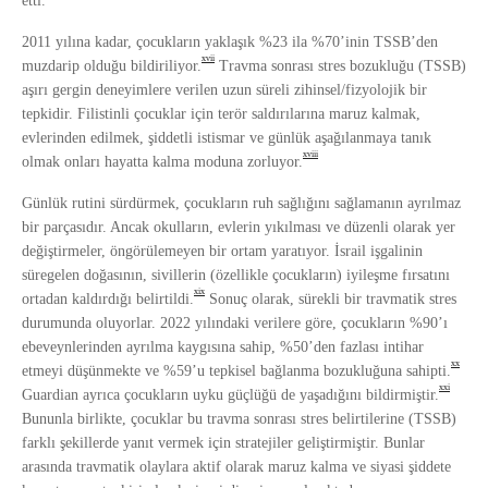
etti.
2011 yılına kadar, çocukların yaklaşık %23 ila %70’inin TSSB’den
xvii
muzdarip olduğu bildiriliyor.
Travma sonrası stres bozukluğu (TSSB)
aşırı gergin deneyimlere verilen uzun süreli zihinsel/fizyolojik bir
tepkidir. Filistinli çocuklar için terör saldırılarına maruz kalmak,
evlerinden edilmek, şiddetli istismar ve günlük aşağılanmaya tanık
xviii
olmak onları hayatta kalma moduna zorluyor.
Günlük rutini sürdürmek, çocukların ruh sağlığını sağlamanın ayrılmaz
bir parçasıdır. Ancak okulların, evlerin yıkılması ve düzenli olarak yer
değiştirmeler, öngörülemeyen bir ortam yaratıyor. İsrail işgalinin
süregelen doğasının, sivillerin (özellikle çocukların) iyileşme fırsatını
xix
ortadan kaldırdığı belirtildi.
Sonuç olarak, sürekli bir travmatik stres
durumunda oluyorlar. 2022 yılındaki verilere göre, çocukların %90’ı
ebeveynlerinden ayrılma kaygısına sahip, %50’den fazlası intihar
xx
etmeyi düşünmekte ve %59’u tepkisel bağlanma bozukluğuna sahipti.
xxi
Guardian ayrıca çocukların uyku güçlüğü de yaşadığını bildirmiştir.
Bununla birlikte, çocuklar bu travma sonrası stres belirtilerine (TSSB)
farklı şekillerde yanıt vermek için stratejiler geliştirmiştir. Bunlar
arasında travmatik olaylara aktif olarak maruz kalma ve siyasi şiddete