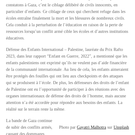
constatons à Gaza, c’est le ciblage délibéré de civils innocents, en
particulier d’enfants. Ce ciblage de ceux qui cherchent refuge dans les
écoles entraîne finalement la mort et les blessures de nombreux civils.
Cela conduit à la perturbation de l’éducation en raison de la perte de
ressources lorsqu’un conflit armé cible les écoles et d’autres institutions
éducatives.
Défense des Enfants International – Palestine, lauréate du Prix Rafto
2023, dans leur rapport “Enfant en Guerre, 2022”, a mentionné que les
enfants palestiniens ont exprimé qu’ils ne veulent pas d’aide financière
de la communauté internationale. Au lieu de cela, les enfants aimeraient
être protégés des fouilles qui ont lieu aux checkpoints et des attaques
qui se produisent à l’école. De plus, les défenseurs des droits de l’enfant
de Palestine ont eu l’opportunité de participer à des réunions avec des
organes internationaux de défense des droits de l’homme, mais aucune
attention n’a été accordée pour répondre aux besoins des enfants. La
réalité sur le terrain reste la même.
La bande de Gaza continue
de subir des conflits armés,
Photo par
Gayatri Malhotra
sur
Unsplash
causant des dommages