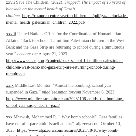
xxvii
Save The Children. (2022).
Trapped: The Impact of 15 years of
blockade on the mental health of Gaza’s
children
.
https://resourcecentre.savethechildren.net/pdf/gaza_blockade_
mental_health_palestinian_children_2022.pdf/
xxviii
United Nations Office for the Coordination of Humanitarian
Affairs. “Back to school: 1.3 million Palestinian children in the West
Bank and the Gaza Strip are returning to school during a tumultuous
year.”
ochaopt.org
August 21, 2023.
http://www.ochaopt.org/content/back-school-13-million-palestinian-
children-west-bank-and-gaza-strip-are-returning-school-during-
tumultuous
xxix
Middle East Monitor. “Amidst the bombing, school year
suspended in Gaza.”
middleeastmonitor.com
November 6, 2023.
https://www.middleeastmonitor.com/20231106-amidst-the-bombing-
school-year-suspended-in-gaza/
xxx
Mhawish, Mohammed R. “‘Why bomb schools?’ Gaza families
have no safe space amid Israeli attacks”. aljazeera.com October 10,
2023.
https://www.aljazeera.com/features/2023/10/10/why-bomb-