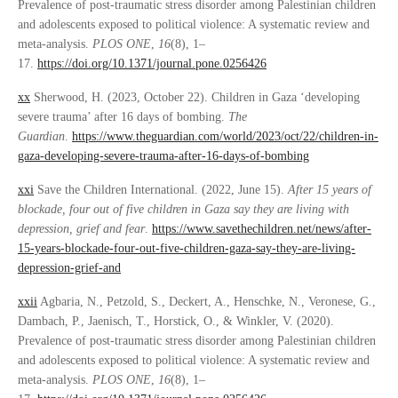
Prevalence of post-traumatic stress disorder among Palestinian children
and adolescents exposed to political violence: A systematic review and
meta-analysis.
PLOS ONE
,
16
(8), 1–
17.
https://doi.org/10.1371/journal.pone.0256426
xx
Sherwood, H. (2023, October 22). Children in Gaza ‘developing
severe trauma’ after 16 days of bombing.
The
Guardian
.
https://www.theguardian.com/world/2023/oct/22/children-in-
gaza-developing-severe-trauma-after-16-days-of-bombing
xxi
Save the Children International. (2022, June 15).
After 15 years of
blockade, four out of five children in Gaza say they are living with
depression, grief and fear
.
https://www.savethechildren.net/news/after-
15-years-blockade-four-out-five-children-gaza-say-they-are-living-
depression-grief-and
xxii
Agbaria, N., Petzold, S., Deckert, A., Henschke, N., Veronese, G.,
Dambach, P., Jaenisch, T., Horstick, O., & Winkler, V. (2020).
Prevalence of post-traumatic stress disorder among Palestinian children
and adolescents exposed to political violence: A systematic review and
meta-analysis.
PLOS ONE
,
16
(8), 1–