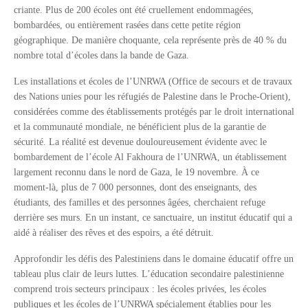
criante. Plus de 200 écoles ont été cruellement endommagées,
bombardées, ou entièrement rasées dans cette petite région
géographique. De manière choquante, cela représente près de 40 % du
nombre total d’écoles dans la bande de Gaza.
Les installations et écoles de l’UNRWA (Office de secours et de travaux
des Nations unies pour les réfugiés de Palestine dans le Proche-Orient),
considérées comme des établissements protégés par le droit international
et la communauté mondiale, ne bénéficient plus de la garantie de
sécurité. La réalité est devenue douloureusement évidente avec le
bombardement de l’école Al Fakhoura de l’UNRWA, un établissement
largement reconnu dans le nord de Gaza, le 19 novembre. À ce
moment-là, plus de 7 000 personnes, dont des enseignants, des
étudiants, des familles et des personnes âgées, cherchaient refuge
derrière ses murs. En un instant, ce sanctuaire, un institut éducatif qui a
aidé à réaliser des rêves et des espoirs, a été détruit.
Approfondir les défis des Palestiniens dans le domaine éducatif offre un
tableau plus clair de leurs luttes. L’éducation secondaire palestinienne
comprend trois secteurs principaux : les écoles privées, les écoles
publiques et les écoles de l’UNRWA spécialement établies pour les