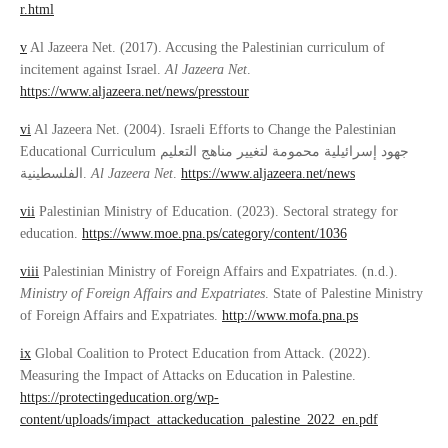
r.html
v
Al Jazeera Net. (2017). Accusing the Palestinian curriculum of
incitement against Israel.
Al Jazeera Net
.
https://www.aljazeera.net/news/presstour
vi
Al Jazeera Net. (2004). Israeli Efforts to Change the Palestinian
Educational Curriculum جهود إسرائيلية محمومة لتغيير مناهج التعليم
الفلسطينية.
Al Jazeera Net
.
https://www.aljazeera.net/news
vii
Palestinian Ministry of Education. (2023). Sectoral strategy for
education.
https://www.moe.pna.ps/category/content/1036
viii
Palestinian Ministry of Foreign Affairs and Expatriates. (n.d.).
Ministry of Foreign Affairs and Expatriates
. State of Palestine Ministry
of Foreign Affairs and Expatriates.
http://www.mofa.pna.ps
ix
Global Coalition to Protect Education from Attack. (2022).
Measuring the Impact of Attacks on Education in Palestine.
https://protectingeducation.org/wp-
content/uploads/impact_attackeducation_palestine_2022_en.pdf