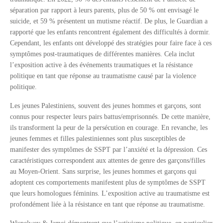
séparation par rapport à leurs parents, plus de 50 % ont envisagé le
suicide, et 59 % présentent un mutisme réactif. De plus, le Guardian a
rapporté que les enfants rencontrent également des difficultés à dormir.
Cependant, les enfants ont développé des stratégies pour faire face à ces
symptômes post-traumatiques de différentes manières. Cela inclut
l’exposition active à des événements traumatiques et la résistance
politique en tant que réponse au traumatisme causé par la violence
politique.
Les jeunes Palestiniens, souvent des jeunes hommes et garçons, sont
connus pour respecter leurs pairs battus/emprisonnés. De cette manière,
ils transforment la peur de la persécution en courage. En revanche, les
jeunes femmes et filles palestiniennes sont plus susceptibles de
manifester des symptômes de SSPT par l’anxiété et la dépression. Ces
caractéristiques correspondent aux attentes de genre des garçons/filles
au Moyen-Orient. Sans surprise, les jeunes hommes et garçons qui
adoptent ces comportements manifestent plus de symptômes de SSPT
que leurs homologues féminins. L’exposition active au traumatisme est
profondément liée à la résistance en tant que réponse au traumatisme.