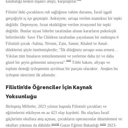
kalabalığa keskin nişancı ateşi), karşılaştılar.
Filistin’deki çocukların ruh sağlığının vahim durumu, İsrail işgali
gerçeğiyle iç içe geçmiştir. Anksiyete, savaşa verilen mantıksız bir tepki
değildir. Depresyon, fırsat eksikliğine verilen irrasyonel bir tepki
değildir. Bunlar siyasi liderler tarafından alınan kararların psikolojik
belirtileridir. Save The Children tarafından yayınlanan bir mektupta 6
Filistinli çocuk -Salma, Niveen, Zain, Samer, Khaled ve Amal-
dileklerini şöyle özetlemişlerdir; “İlk dileğimiz savaşın sona ermesi…
Yıkılan tüm binaların temizlenmesini ve yerlerine daha iyi ve daha
xxvii
güzel bir şeyin gelmesini umuyoruz”.
Tıbbi bakım, altyapı ve
toplum desteği iyileşmenin ayrılmaz bir parçası olacaktır. Ateşkes bu
iyileşme sürecinin ilk adımıdır.
Filistin’de Öğrenciler İçin Kaynak
Yoksunluğu
Birleşmiş Milletler, 2023 yılının başında Filistinli çocukları ve
eğitimlerini etkileyen en az 423 olay kaydetti. Bu olaylara İsrail
güçlerinin okullara ateş açması, çocukların operasyonlar düzenlemesi ve
xxviii
xxix
okulları yıkması da dâhildir.
Gazze Eğitim Bakanlığı
2023-