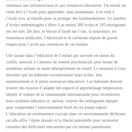
colossaux aux infrastructures et aux ressources éducatives. Un enfant est
censé être à l’école pour apprendre, mais maintenant, il se rend à
l’école avec sa famille pour se protéger des bombardements. Le nombre
d’écoles endommagées s’élève à au moins 300 écoles et 183 enseignants
ont été tués. De plus, le blocus d’Israël sur l’eau, la nourriture, les
fournitures médicales, l’électricité et le carburant impose de graves
risques pour l’accès aux ressources de ces enfants.
Une lacune dans l’éducation de l’enfant qui survient en raison du
conflit, associée à l’absence de soutien psychosocial, peut laisser de
nombreux enfants se sentir désespérément en retard. La situation à Gaza
nécessite que les habitants reconstruisent leurs écoles, leur
assainissement et d’autres ressources éducatives. Les habitants doivent
trouver des moyens d’adapter des espaces d’apprentissage temporaires,
obtenir le soutien de la communauté internationale pour reconstruire
leurs systèmes éducatifs et, surtout, trouver des enseignants équipés
pour comprendre l’environnement brisé de ces jeunes esprits.
L’éducation est extrêmement cruciale dans cet environnement déchirant,
car elle offre l’épine dorsale et la liberté potentielle pour surmonter
certaines des difficultés rencontrées par ces enfants palestiniens.