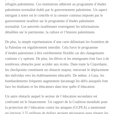
réfugiés palestiniens. Ces institutions adhèrent au programme d’études
palestinien normalisé établi par le gouvernement palestinien. Un aspect
intrigant à noter est le contrôle et la censure continus imposés par le
gouvernement israélien sur le programme d’études palestinien
normalisé. Les autorités israéliennes restreignent les informations
détaillées sur le patrimoine, la culture et l’histoire palestiniens.
De plus, la simple représentation d’une carte délimitant les frontières de
la Palestine est régulièrement interdite. Cela force le programme
d’études palestinien à être extrêmement flexible car des changements
continus s’y opèrent. De plus, les élèves et les enseignants font face à de
nombreux obstacles pour accéder aux écoles. Dans toute la Cisjordanie,
les checkpoints constituent un obstacle majeur, entravant le déplacement
des individus vers les établissements éducatifs. De même, à Gaza, les
bombardements fréquents augmentent davantage les défis auxquels font
face les étudiants et les éducateurs dans leur quête d’éducation.
Un autre obstacle auquel le secteur de l’éducation secondaire est
confronté est le financement. Un rapport de la Coalition mondiale pour
la protection de l’éducation contre les attaques (GCPEA) a mentionné
qu’environ 3,55 millions de dollars seraient nécessaires pour réparer les