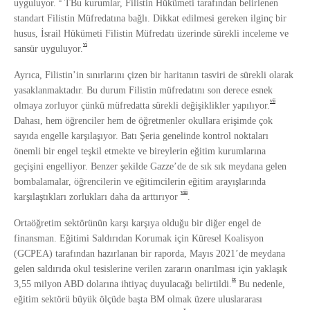
uyguluyor.
TBu kurumlar, Filistin Hükümeti tarafından belirlenen
standart Filistin Müfredatına bağlı. Dikkat edilmesi gereken ilginç bir
husus, İsrail Hükümeti Filistin Müfredatı üzerinde sürekli inceleme ve
vi
sansür uyguluyor.
Ayrıca, Filistin’in sınırlarını çizen bir haritanın tasviri de sürekli olarak
yasaklanmaktadır. Bu durum Filistin müfredatını son derece esnek
vii
olmaya zorluyor çünkü müfredatta sürekli değişiklikler yapılıyor.
Dahası, hem öğrenciler hem de öğretmenler okullara erişimde çok
sayıda engelle karşılaşıyor. Batı Şeria genelinde kontrol noktaları
önemli bir engel teşkil etmekte ve bireylerin eğitim kurumlarına
geçişini engelliyor. Benzer şekilde Gazze’de de sık sık meydana gelen
bombalamalar, öğrencilerin ve eğitimcilerin eğitim arayışlarında
viii
karşılaştıkları zorlukları daha da arttırıyor
.
Ortaöğretim sektörünün karşı karşıya olduğu bir diğer engel de
finansman. Eğitimi Saldırıdan Korumak için Küresel Koalisyon
(GCPEA) tarafından hazırlanan bir raporda, Mayıs 2021’de meydana
gelen saldırıda okul tesislerine verilen zararın onarılması için yaklaşık
ix
3,55 milyon ABD dolarına ihtiyaç duyulacağı belirtildi.
Bu nedenle,
eğitim sektörü büyük ölçüde başta BM olmak üzere uluslararası
x