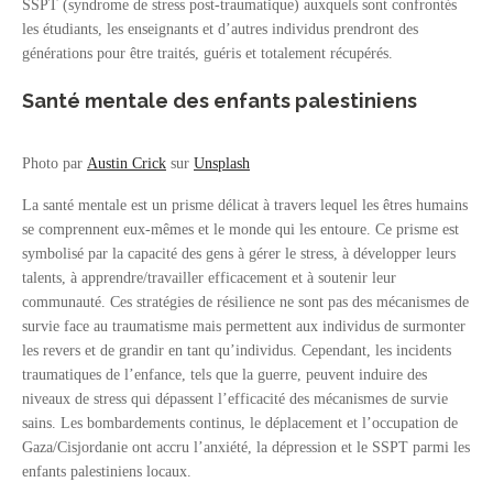
SSPT (syndrome de stress post-traumatique) auxquels sont confrontés
les étudiants, les enseignants et d’autres individus prendront des
générations pour être traités, guéris et totalement récupérés.
Santé mentale des enfants palestiniens
Photo par
Austin Crick
sur
Unsplash
La santé mentale est un prisme délicat à travers lequel les êtres humains
se comprennent eux-mêmes et le monde qui les entoure. Ce prisme est
symbolisé par la capacité des gens à gérer le stress, à développer leurs
talents, à apprendre/travailler efficacement et à soutenir leur
communauté. Ces stratégies de résilience ne sont pas des mécanismes de
survie face au traumatisme mais permettent aux individus de surmonter
les revers et de grandir en tant qu’individus. Cependant, les incidents
traumatiques de l’enfance, tels que la guerre, peuvent induire des
niveaux de stress qui dépassent l’efficacité des mécanismes de survie
sains. Les bombardements continus, le déplacement et l’occupation de
Gaza/Cisjordanie ont accru l’anxiété, la dépression et le SSPT parmi les
enfants palestiniens locaux.