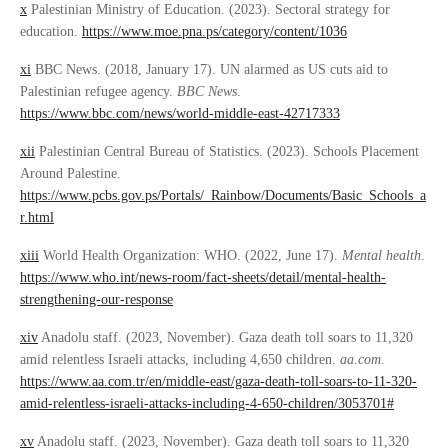
x
Palestinian Ministry of Education. (2023). Sectoral strategy for
education.
https://www.moe.pna.ps/category/content/1036
xi
BBC News. (2018, January 17). UN alarmed as US cuts aid to
Palestinian refugee agency.
BBC News
.
https://www.bbc.com/news/world-middle-east-42717333
xii
Palestinian Central Bureau of Statistics. (2023). Schools Placement
Around Palestine.
https://www.pcbs.gov.ps/Portals/_Rainbow/Documents/Basic_Schools_a
r.html
xiii
World Health Organization: WHO. (2022, June 17).
Mental health
.
https://www.who.int/news-room/fact-sheets/detail/mental-health-
strengthening-our-response
xiv
Anadolu staff. (2023, November). Gaza death toll soars to 11,320
amid relentless Israeli attacks, including 4,650 children.
aa.com
.
https://www.aa.com.tr/en/middle-east/gaza-death-toll-soars-to-11-320-
amid-relentless-israeli-attacks-including-4-650-children/3053701#
xv
Anadolu staff. (2023, November). Gaza death toll soars to 11,320