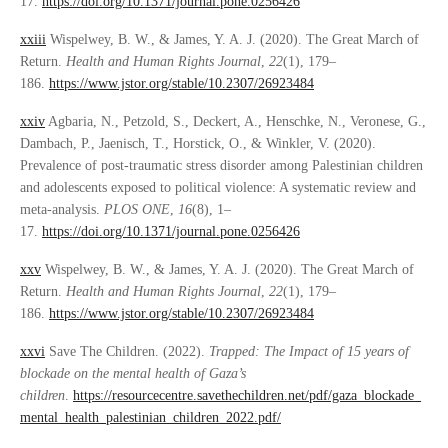
17.
https://doi.org/10.1371/journal.pone.0256426
xxiii
Wispelwey, B. W., & James, Y. A. J. (2020). The Great March of
Return.
Health and Human Rights Journal
,
22
(1), 179–
186.
https://www.jstor.org/stable/10.2307/26923484
xxiv
Agbaria, N., Petzold, S., Deckert, A., Henschke, N., Veronese, G.,
Dambach, P., Jaenisch, T., Horstick, O., & Winkler, V. (2020).
Prevalence of post-traumatic stress disorder among Palestinian children
and adolescents exposed to political violence: A systematic review and
meta-analysis.
PLOS ONE
,
16
(8), 1–
17.
https://doi.org/10.1371/journal.pone.0256426
xxv
Wispelwey, B. W., & James, Y. A. J. (2020). The Great March of
Return.
Health and Human Rights Journal
,
22
(1), 179–
186.
https://www.jstor.org/stable/10.2307/26923484
xxvi
Save The Children. (2022).
Trapped: The Impact of 15 years of
blockade on the mental health of Gaza’s
children
.
https://resourcecentre.savethechildren.net/pdf/gaza_blockade_
mental_health_palestinian_children_2022.pdf/