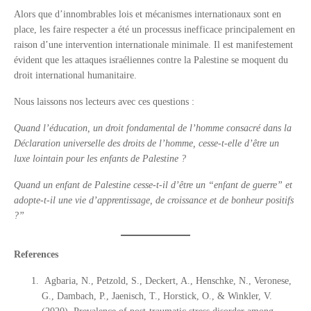
Alors que d’innombrables lois et mécanismes internationaux sont en
place, les faire respecter a été un processus inefficace principalement en
raison d’une intervention internationale minimale. Il est manifestement
évident que les attaques israéliennes contre la Palestine se moquent du
droit international humanitaire.
Nous laissons nos lecteurs avec ces questions :
Quand l’éducation, un droit fondamental de l’homme consacré dans la
Déclaration universelle des droits de l’homme, cesse-t-elle d’être un
luxe lointain pour les enfants de Palestine ?
Quand un enfant de Palestine cesse-t-il d’être un “enfant de guerre” et
adopte-t-il une vie d’apprentissage, de croissance et de bonheur positifs
?”
References
Agbaria, N., Petzold, S., Deckert, A., Henschke, N., Veronese,
G., Dambach, P., Jaenisch, T., Horstick, O., & Winkler, V.