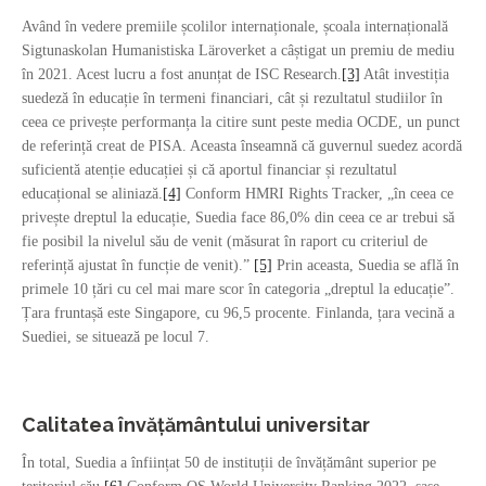
Având în vedere premiile școlilor internaționale, școala internațională
Sigtunaskolan Humanistiska Läroverket a câștigat un premiu de mediu
în 2021. Acest lucru a fost anunțat de ISC Research.
[3]
Atât investiția
suedeză în educație în termeni financiari, cât și rezultatul studiilor în
ceea ce privește performanța la citire sunt peste media OCDE, un punct
de referință creat de PISA. Aceasta înseamnă că guvernul suedez acordă
suficientă atenție educației și că aportul financiar și rezultatul
educațional se aliniază.
[4]
Conform HMRI Rights Tracker, „în ceea ce
privește dreptul la educație, Suedia face 86,0% din ceea ce ar trebui să
fie posibil la nivelul său de venit (măsurat în raport cu criteriul de
referință ajustat în funcție de venit).”
[5]
Prin aceasta, Suedia se află în
primele 10 țări cu cel mai mare scor în categoria „dreptul la educație”.
Țara fruntașă este Singapore, cu 96,5 procente. Finlanda, țara vecină a
Suediei, se situează pe locul 7.
Calitatea învățământului universitar
În total, Suedia a înființat 50 de instituții de învățământ superior pe