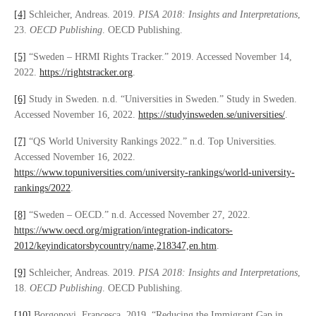
[4]
Schleicher, Andreas. 2019.
PISA 2018: Insights and Interpretations
,
23.
OECD Publishing
. OECD Publishing.
[5]
“Sweden – HRMI Rights Tracker.” 2019. Accessed November 14,
2022.
https://rightstracker.org
.
[6]
Study in Sweden. n.d. “Universities in Sweden.” Study in Sweden.
Accessed November 16, 2022.
https://studyinsweden.se/universities/
.
[7]
“QS World University Rankings 2022.” n.d. Top Universities.
Accessed November 16, 2022.
https://www.topuniversities.com/university-rankings/world-university-
rankings/2022
.
[8]
“Sweden – OECD.” n.d. Accessed November 27, 2022.
https://www.oecd.org/migration/integration-indicators-
2012/keyindicatorsbycountry/name,218347,en.htm
.
[9]
Schleicher, Andreas. 2019.
PISA 2018: Insights and Interpretations
,
18.
OECD Publishing
. OECD Publishing.
[10]
Borgonovi, Francesca. 2019. “Reducing the Immigrant Gap in