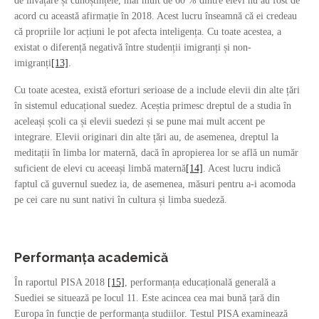
de învățare și cunoștințele, mai mult de 60 % dintre elevi nu au fost de
acord cu această afirmație în 2018. Acest lucru înseamnă că ei credeau
că propriile lor acțiuni le pot afecta inteligența. Cu toate acestea, a
existat o diferență negativă între studenții imigranți și non-
imigranți
[13]
.
Cu toate acestea, există eforturi serioase de a include elevii din alte țări
în sistemul educațional suedez. Aceștia primesc dreptul de a studia în
aceleași școli ca și elevii suedezi și se pune mai mult accent pe
integrare. Elevii originari din alte țări au, de asemenea, dreptul la
meditații în limba lor maternă, dacă în apropierea lor se află un număr
suficient de elevi cu aceeași limbă maternă
[14]
. Acest lucru indică
faptul că guvernul suedez ia, de asemenea, măsuri pentru a-i acomoda
pe cei care nu sunt nativi în cultura și limba suedeză.
Performanța academică
În raportul PISA 2018
[15]
, performanța educațională generală a
Suediei se situează pe locul 11. Este acincea cea mai bună țară din
Europa în funcție de performanța studiilor. Testul PISA examinează