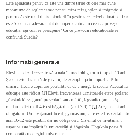
Este aplaudată pentru că este una dintre țările cu cele mai bune
mecanisme de reglementare pentru criza refugiaților și imigrație și
pentru că este unul dintre pionierii în gestionarea crizei climatice. Dar
este Suedia cu adevărat atât de imperceptibilă în ceea ce privește
educația, așa cum se presupune? Cu ce provocări educaționale se
confruntă Suedia?
Informații generale
Elevii suedezi frecventează școala în mod obligatoriu timp de 10 ani.
Școala este finanțată de guvern, de exemplu, prin impozite. Prin
urmare, fiecare copil are posibilitatea de a merge la școală. Accesul la
educație este ridicat.
[1]
Elevii frecventează următoarele etape școlare:
„förskoleklass („anul preșcolar” sau anul 0), lågstadiet (anii 1-3),
mellanstadiet (anii 4-6) și högstadiet (anii 7-9).”
[2]
Aceștia sunt anii
obligatorii. Un învățământ liceal, gymnasium, care este frecventat între
anii 10-12 este posibil, dar nu obligatoriu. Sistemul de învățământ
superior este împărțit în universități și högskola. Högskola poate fi
comparată cu colegiul universitar.