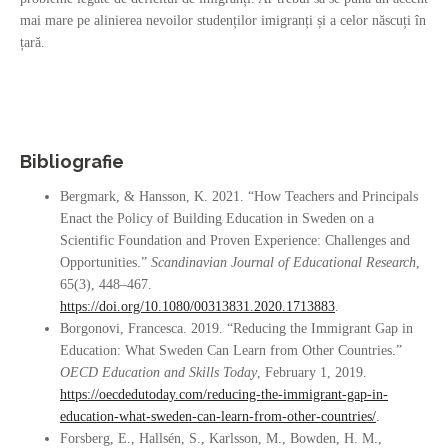
mai mare pe alinierea nevoilor studenților imigranți și a celor născuți în
țară.
Bibliografie
Bergmark, & Hansson, K. 2021. “How Teachers and Principals
Enact the Policy of Building Education in Sweden on a
Scientific Foundation and Proven Experience: Challenges and
Opportunities.”
Scandinavian Journal of Educational Research
,
65(3), 448–467.
https://doi.org/10.1080/00313831.2020.1713883
.
Borgonovi, Francesca. 2019. “Reducing the Immigrant Gap in
Education: What Sweden Can Learn from Other Countries.”
OECD Education and Skills Today
, February 1, 2019.
https://oecdedutoday.com/reducing-the-immigrant-gap-in-
education-what-sweden-can-learn-from-other-countries/
.
Forsberg, E., Hallsén, S., Karlsson, M., Bowden, H. M.,