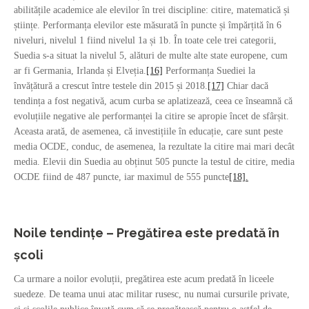
abilitățile academice ale elevilor în trei discipline: citire, matematică și
științe. Performanța elevilor este măsurată în puncte și împărțită în 6
niveluri, nivelul 1 fiind nivelul 1a și 1b. În toate cele trei categorii,
Suedia s-a situat la nivelul 5, alături de multe alte state europene, cum
ar fi Germania, Irlanda și Elveția.
[16]
Performanța Suediei la
învățătură a crescut între testele din 2015 și 2018.
[17]
Chiar dacă
tendința a fost negativă, acum curba se aplatizează, ceea ce înseamnă că
evoluțiile negative ale performanței la citire se apropie încet de sfârșit.
Aceasta arată, de asemenea, că investițiile în educație, care sunt peste
media OCDE, conduc, de asemenea, la rezultate la citire mai mari decât
media. Elevii din Suedia au obținut 505 puncte la testul de citire, media
OCDE fiind de 487 puncte, iar maximul de 555 puncte
[18].
Noile tendințe – Pregătirea este predată în
școli
Ca urmare a noilor evoluții, pregătirea este acum predată în liceele
suedeze. De teama unui atac militar rusesc, nu numai cursurile private,