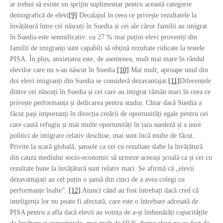
ar trebui să existe un sprijin suplimentar pentru această categorie
demografică de elevi
[9]
Decalajul în ceea ce privește rezultatele la
învățătură între cei născuți în Suedia și cei ale căror familii au imigrat
în Suedia este semnificativ: cu 27 % mai puțini elevi proveniți din
familii de imigranți sunt capabili să obțină rezultate ridicate la testele
PISA. În plus, anxietatea este, de asemenea, mult mai mare în rândul
elevilor care nu s-au născut în Suedia.
[10]
Mai mult, aproape unul din
doi elevi imigranți din Suedia se consideră dezavantajat.
[11]
Diferențele
dintre cei născuți în Suedia și cei care au imigrat rămân mari în ceea ce
privește performanța și dedicarea pentru studiu. Chiar dacă Suedia a
făcut pași importanți în direcția creării de oportunități egale pentru cei
care caută refugiu și mai multe oportunități în țara suedeză și a unor
politici de imigrare relativ deschise, mai sunt încă multe de făcut.
Privite la scară globală, șansele ca cei cu rezultate slabe la învățătură
din cauza mediului socio-economic să urmeze aceeași școală ca și cei cu
rezultate bune la învățătură sunt relativ mari. Se afirmă că „elevii
dezavantajați au cel puțin o șansă din cinci de a avea colegi cu
performanțe înalte”.
[12]
Atunci când au fost întrebați dacă cred că
inteligența lor nu poate fi afectată, care este o întrebare adresată de
PISA pentru a afla dacă elevii au voința de a-și îmbunătăți capacitățile