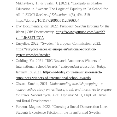
Mikhaylova, T., & Svahn, J. (2021). “Läxhjälp as Shadow
Education in Sweden: The Logic of Equality in “A School for
All.’”
ECNU Review of Education
, 4(3), 494–519.
https://doi.org/10.1177/2096531120966334
.
DW Documentary, dir. 2022.
Preppers: Sweden Bracing for the
Worst | DW Documentary
.
https://www.youtube.com/watch?
v=_LRsZ6TUCCA
.
Eurydice. 2022. “Sweden.” European Commission. 2022.
https://eurydice.eacea.ec.europa.eu/national-education-
systems/sweden/sweden
.
Golding, Yo. 2021. “ISC Research Announces Winners of
International School Awards.”
Independent Education Today
,
January 18, 2021.
https://ie-today.co.uk/news/isc-research-
announces-winners-of-international-school-awards/
.
Olsson, Emelie, 2021.
Understanding swedish prepping : a
mixed-method study on resilience, trust, and incentives to prepare
for crises.
Second cycle, A2E. Uppsala: SLU, Dept. of Urban
and Rural Development.
Persson, Magnus. 2022. “Crossing a Social Demarcation Line:
Students Experience Friction in the Transformed Swedish