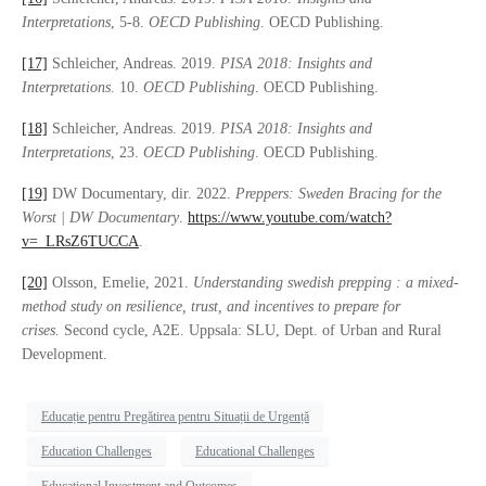
Interpretations
, 5-8.
OECD Publishing
. OECD Publishing.
[17]
Schleicher, Andreas. 2019.
PISA 2018: Insights and
Interpretations
. 10.
OECD Publishing
. OECD Publishing.
[18]
Schleicher, Andreas. 2019.
PISA 2018: Insights and
Interpretations
, 23.
OECD Publishing
. OECD Publishing.
[19]
DW Documentary, dir. 2022.
Preppers: Sweden Bracing for the
Worst | DW Documentary
.
https://www.youtube.com/watch?
v=_LRsZ6TUCCA
.
[20]
Olsson, Emelie, 2021.
Understanding swedish prepping : a mixed-
method study on resilience, trust, and incentives to prepare for
crises.
Second cycle, A2E. Uppsala: SLU, Dept. of Urban and Rural
Development.
Educație pentru Pregătirea pentru Situații de Urgență
Education Challenges
Educational Challenges
Educational Investment and Outcomes