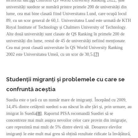
teritoriul său.
[6]
Conform QS World University Ranking 2022, șase
universități suedeze se numără printre primele 200 de universități din
lume, cea mai bine clasată fiind Universitatea Lund, care ocupă locul
89, cu un scor general de 60,1. Universitatea Lund este urmată de KTH
Royal Institute of Technology și Chalmers University of Technology.
Alte două universități sunt clasate de QS Ranking în primele 200 de
universități din lume, restul de 45 de universități nefiind menționate.
Cea mai prost clasată universitate în QS World University Ranking
2002 este Universitatea Umeå, cu un scor de 30,5.
[7]
Studenții migranți și problemele cu care se
confruntă aceștia
Suedia este o țară cu un număr mare de imigranți. Începând cu 2009,
14,4% dintre cetățenii suedezi s-au născut în alte țări și, prin urmare, au
imigrat în Suedia
[8]
. Raportul PISA recomandă Suediei să se
concentreze mai mult asupra nevoilor celor care provin din imigrație,
care reprezintă mai mult de 5% dintre elevii săi. Deoarece elevilor
imigranți le este mult mai greu să obțină rezultate ridicate la învățătură,