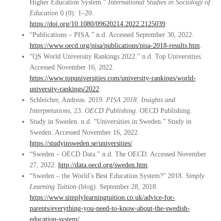
Higher Education System.”
International Studies in Sociology of
Education
0 (0): 1–20.
https://doi.org/10.1080/09620214.2022.2125039
.
“Publications – PISA.” n.d. Accessed September 30, 2022.
https://www.oecd.org/pisa/publications/pisa-2018-results.htm
.
“QS World University Rankings 2022.” n.d. Top Universities.
Accessed November 16, 2022.
https://www.topuniversities.com/university-rankings/world-
university-rankings/2022
.
Schleicher, Andreas. 2019.
PISA 2018: Insights and
Interpretations
, 23.
OECD Publishing
. OECD Publishing.
Study in Sweden. n.d. “Universities in Sweden.” Study in
Sweden. Accessed November 16, 2022.
https://studyinsweden.se/universities/
.
“Sweden – OECD Data.” n.d. The OECD. Accessed November
27, 2022.
http://data.oecd.org/sweden.htm
.
“Sweden – the World’s Best Education System?” 2018.
Simply
Learning Tuition
(blog). September 28, 2018.
https://www.simplylearningtuition.co.uk/advice-for-
parents/everything-you-need-to-know-about-the-swedish-
education-system/
.