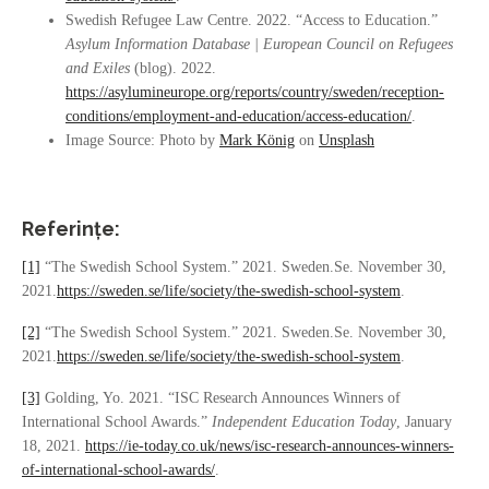
Swedish Refugee Law Centre. 2022. “Access to Education.”
Asylum Information Database | European Council on Refugees
and Exiles
(blog). 2022.
https://asylumineurope.org/reports/country/sweden/reception-
conditions/employment-and-education/access-education/
.
Image Source: Photo by
Mark König
on
Unsplash
Referințe:
[1]
“The Swedish School System.” 2021. Sweden.Se. November 30,
2021.
https://sweden.se/life/society/the-swedish-school-system
.
[2]
“The Swedish School System.” 2021. Sweden.Se. November 30,
2021.
https://sweden.se/life/society/the-swedish-school-system
.
[3]
Golding, Yo. 2021. “ISC Research Announces Winners of
International School Awards.”
Independent Education Today
, January
18, 2021.
https://ie-today.co.uk/news/isc-research-announces-winners-
of-international-school-awards/
.