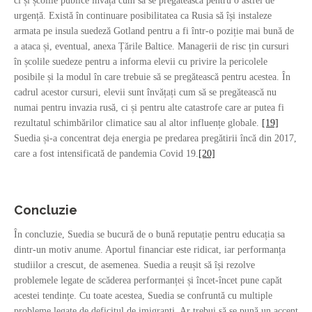
ci și școlile publice învață cum să se pregătească pentru o astfel de
urgență. Există în continuare posibilitatea ca Rusia să își instaleze
armata pe insula suedeză Gotland pentru a fi într-o poziție mai bună de
a ataca și, eventual, anexa Țările Baltice. Managerii de risc țin cursuri
în școlile suedeze pentru a informa elevii cu privire la pericolele
posibile și la modul în care trebuie să se pregătească pentru acestea. În
cadrul acestor cursuri, elevii sunt învățați cum să se pregătească nu
numai pentru invazia rusă, ci și pentru alte catastrofe care ar putea fi
rezultatul schimbărilor climatice sau al altor influențe globale.
[19]
Suedia și-a concentrat deja energia pe predarea pregătirii încă din 2017,
care a fost intensificată de pandemia Covid 19.
[20]
Concluzie
În concluzie, Suedia se bucură de o bună reputație pentru educația sa
dintr-un motiv anume. Aportul financiar este ridicat, iar performanța
studiilor a crescut, de asemenea. Suedia a reușit să își rezolve
problemele legate de scăderea performanței și încet-încet pune capăt
acestei tendințe. Cu toate acestea, Suedia se confruntă cu multiple
probleme legate de deficitul de imigranți. Ar trebui să se pună un accent