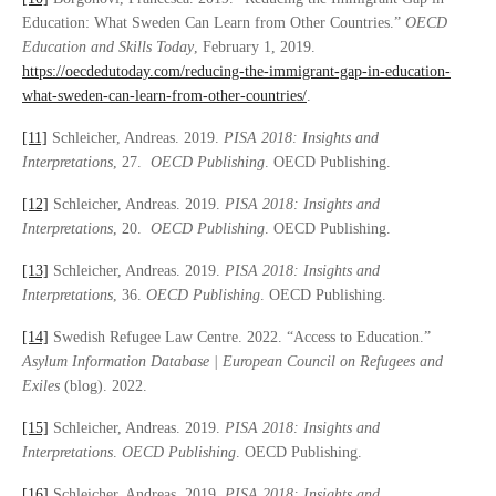
Education: What Sweden Can Learn from Other Countries.”
OECD
Education and Skills Today
, February 1, 2019.
https://oecdedutoday.com/reducing-the-immigrant-gap-in-education-
what-sweden-can-learn-from-other-countries/
.
[11]
Schleicher, Andreas. 2019.
PISA 2018: Insights and
Interpretations
, 27.
OECD Publishing
. OECD Publishing.
[12]
Schleicher, Andreas. 2019.
PISA 2018: Insights and
Interpretations
, 20.
OECD Publishing
. OECD Publishing.
[13]
Schleicher, Andreas. 2019.
PISA 2018: Insights and
Interpretations
, 36.
OECD Publishing
. OECD Publishing.
[14]
Swedish Refugee Law Centre. 2022. “Access to Education.”
Asylum Information Database | European Council on Refugees and
Exiles
(blog). 2022.
[15]
Schleicher, Andreas. 2019.
PISA 2018: Insights and
Interpretations
.
OECD Publishing
. OECD Publishing.
[16]
Schleicher, Andreas. 2019.
PISA 2018: Insights and