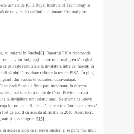
d este urmată de KTH Royal Institute of Technology și
45 de universități nefiind menționate. Cea mai prost
re, au imigrat în Suedia
[8]
. Raportul PISA recomandă
rece elevilor imigranți le este mult mai greu să obțină
 ce privește rezultatele la învățătură între cei născuți în
ili să obțină rezultate ridicate la testele PISA. În plus,
igranți din Suedia se consideră dezavantajat.
Chiar dacă Suedia a făcut pași importanți în direcția
eschise, mai sunt încă multe de făcut. Privite la scară
une la învățătură sunt relativ mari. Se afirmă că „elevii
nța lor nu poate fi afectată, care este o întrebare adresată
u fost de acord cu această afirmație în 2018. Acest lucru
granți și non-imigranți
[13]
.
a în aceleași școli ca și elevii suedezi și se pune mai mult