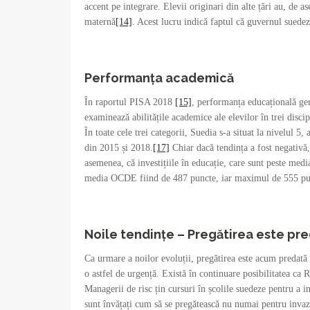
accent pe integrare. Elevii originari din alte țări au, de 
maternă
[14]
. Acest lucru indică faptul că guvernul suede
Performanța academică
În raportul PISA 2018
[15]
, performanța educațională gen
examinează abilitățile academice ale elevilor în trei discip
În toate cele trei categorii, Suedia s-a situat la nivelul 5
din 2015 și 2018.
[17]
Chiar dacă tendința a fost negativă,
asemenea, că investițiile în educație, care sunt peste med
media OCDE fiind de 487 puncte, iar maximul de 555 pu
Noile tendințe – Pregătirea este pre
Ca urmare a noilor evoluții, pregătirea este acum predată 
o astfel de urgență. Există în continuare posibilitatea ca 
Managerii de risc țin cursuri în școlile suedeze pentru a in
sunt învățați cum să se pregătească nu numai pentru invazia