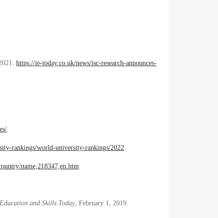
 2021.
https://ie-today.co.uk/news/isc-research-announces-
es/
.
sity-rankings/world-university-rankings/2022
.
bycountry/name,218347,en.htm
.
ducation and Skills Today
, February 1, 2019.