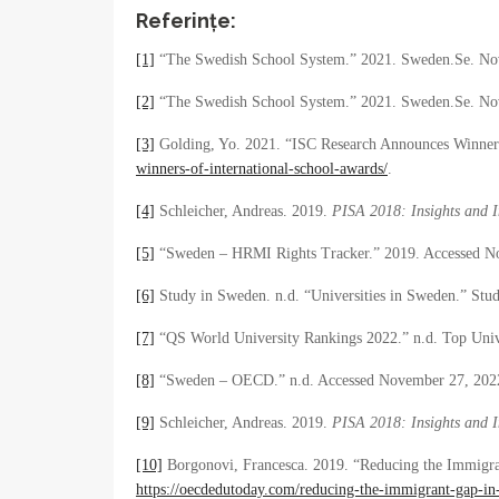
Referințe:
[1]
“The Swedish School System.” 2021. Sweden.Se. No
[2]
“The Swedish School System.” 2021. Sweden.Se. No
[3]
Golding, Yo. 2021. “ISC Research Announces Winners
winners-of-international-school-awards/
.
[4]
Schleicher, Andreas. 2019.
PISA 2018: Insights and I
[5]
“Sweden – HRMI Rights Tracker.” 2019. Accessed N
[6]
Study in Sweden. n.d. “Universities in Sweden.” St
[7]
“QS World University Rankings 2022.” n.d. Top Univ
[8]
“Sweden – OECD.” n.d. Accessed November 27, 202
[9]
Schleicher, Andreas. 2019.
PISA 2018: Insights and I
[10]
Borgonovi, Francesca. 2019. “Reducing the Immigr
https://oecdedutoday.com/reducing-the-immigrant-gap-in