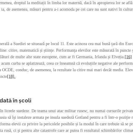
asemenea, dreptul la meditații în limba lor maternă, dacă în apropierea lor se afl
z ia, de asemenea, măsuri pentru a-i acomoda pe cei care nu sunt nativi în cultur
erală a Suediei se situează pe locul 11. Este acincea cea mai bună țară din Eur
line: citire, matematică și științe. Performanța elevilor este măsurată în puncte ș
, alături de multe alte state europene, cum ar fi Germania, Irlanda și Elveția.
[16]
 acum curba se aplatizează, ceea ce înseamnă că evoluțiile negative ale performanț
ia OCDE, conduc, de asemenea, la rezultate la citire mai mari decât media. Elevi
ncte
[18].
dată în școli
în liceele suedeze. De teama unui atac militar rusesc, nu numai cursurile private
Rusia să își instaleze armata pe insula suedeză Gotland pentru a fi într-o poziție 
forma elevii cu privire la pericolele posibile și la modul în care trebuie să se pr
 rusă, ci și pentru alte catastrofe care ar putea fi rezultatul schimbărilor clima