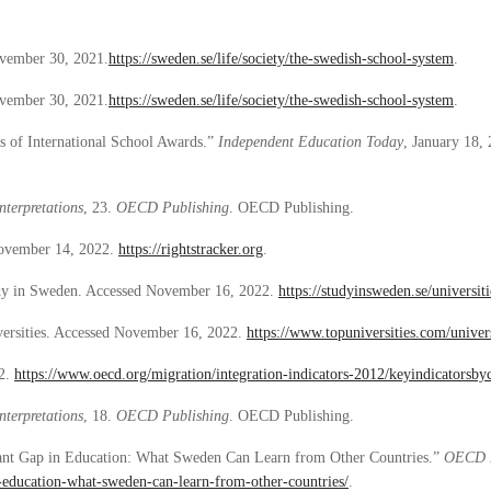
vember 30, 2021.
https://sweden.se/life/society/the-swedish-school-system
.
vember 30, 2021.
https://sweden.se/life/society/the-swedish-school-system
.
 of International School Awards.”
Independent Education Today
, January 18,
nterpretations
, 23.
OECD Publishing
. OECD Publishing.
ovember 14, 2022.
https://rightstracker.org
.
udy in Sweden. Accessed November 16, 2022.
https://studyinsweden.se/universiti
ersities. Accessed November 16, 2022.
https://www.topuniversities.com/univer
2.
https://www.oecd.org/migration/integration-indicators-2012/keyindicators
nterpretations
, 18.
OECD Publishing
. OECD Publishing.
ant Gap in Education: What Sweden Can Learn from Other Countries.”
OECD E
-education-what-sweden-can-learn-from-other-countries/
.