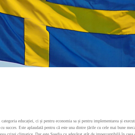
ategoria educației, ci și pentru economia sa și pentru implementarea și executar
i cu succes. Este aplaudată pentru că este una dintre țările cu cele mai bune mec
narea crizei climatice. Dar este Suedia cu adevărat atât de imperceptibilă în cee