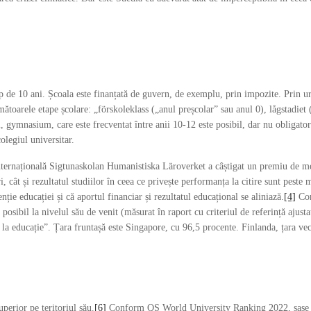
 de 10 ani. Școala este finanțată de guvern, de exemplu, prin impozite. Prin urm
toarele etape școlare: „förskoleklass („anul preșcolar” sau anul 0), lågstadiet (a
, gymnasium, care este frecventat între anii 10-12 este posibil, dar nu obligato
olegiul universitar.
internațională Sigtunaskolan Humanistiska Läroverket a câștigat un premiu de m
ri, cât și rezultatul studiilor în ceea ce privește performanța la citire sunt pes
ie educației și că aportul financiar și rezultatul educațional se aliniază.
[4]
Con
posibil la nivelul său de venit (măsurat în raport cu criteriul de referință ajusta
 la educație”. Țara fruntașă este Singapore, cu 96,5 procente. Finlanda, țara vec
uperior pe teritoriul său.
[6]
Conform QS World University Ranking 2022, șase un