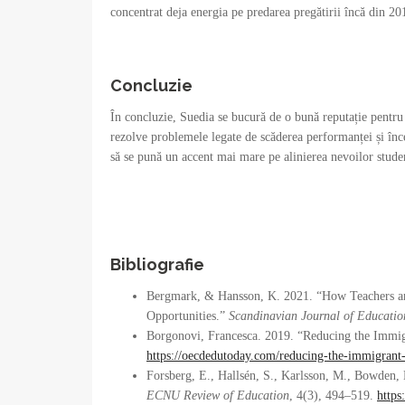
concentrat deja energia pe predarea pregătirii încă din 20
Concluzie
În concluzie, Suedia se bucură de o bună reputație pentru 
rezolve problemele legate de scăderea performanței și înce
să se pună un accent mai mare pe alinierea nevoilor studenț
Bibliografie
Bergmark, & Hansson, K. 2021. “How Teachers and
Opportunities.”
Scandinavian Journal of Educatio
Borgonovi, Francesca. 2019. “Reducing the Immi
https://oecdedutoday.com/reducing-the-immigrant
Forsberg, E., Hallsén, S., Karlsson, M., Bowden,
ECNU Review of Education
, 4(3), 494–519.
https