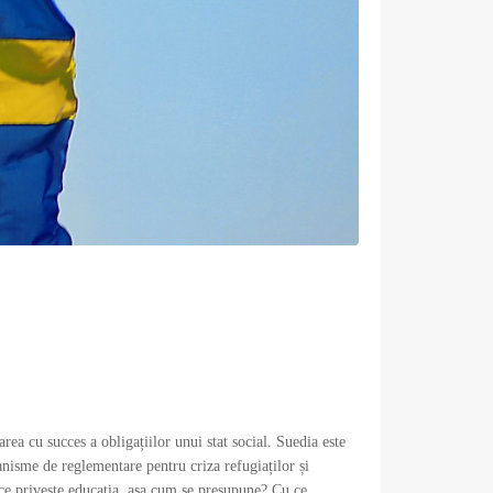
ea cu succes a obligațiilor unui stat social. Suedia este
anisme de reglementare pentru criza refugiaților și
a ce privește educația, așa cum se presupune? Cu ce