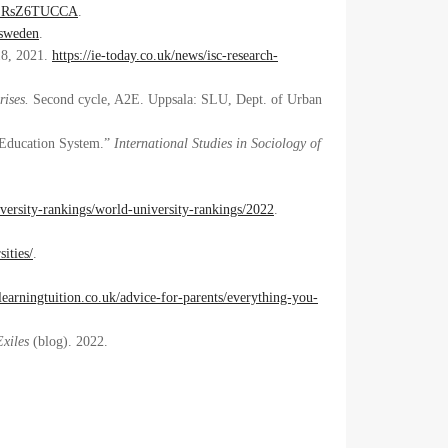
=_LRsZ6TUCCA
.
/sweden
.
18, 2021.
https://ie-today.co.uk/news/isc-research-
rises.
Second cycle, A2E. Uppsala: SLU, Dept. of Urban
 Education System.”
International Studies in Sociology of
iversity-rankings/world-university-rankings/2022
.
sities/
.
earningtuition.co.uk/advice-for-parents/everything-you-
xiles
(blog). 2022.