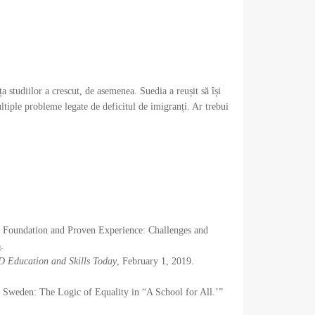
 studiilor a crescut, de asemenea. Suedia a reușit să își
ltiple probleme legate de deficitul de imigranți. Ar trebui
c Foundation and Proven Experience: Challenges and
3
.
 Education and Skills Today
, February 1, 2019.
 Sweden: The Logic of Equality in “A School for All.’”