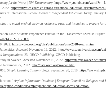
racing for the Worst | DW Documentary
.
https://www.youtube.com/watch?v
n. 2022.
https://eurydice.eacea.ec.europa.eu/national-education-systems/sweden
ers of International School Awards.”
Independent Education Today
, January 
/
.
ing : a mixed-method study on resilience, trust, and incentives to prepare for c
cation Line: Students Experience Friction in the Transformed Swedish Higher
09620214.2022.2125039
.
30, 2022.
https://www.oecd.org/pisa/publications/pisa-2018-results.htm
.
Universities. Accessed November 16, 2022.
https://www.topuniversities.com/un
d Interpretations
, 23.
OECD Publishing
. OECD Publishing.
 Study in Sweden. Accessed November 16, 2022.
https://studyinsweden.se/univer
ed November 27, 2022.
http://data.oecd.org/sweden.htm
.
2018.
Simply Learning Tuition
(blog). September 28, 2018.
https://www.simplyl
/
.
ducation.”
Asylum Information Database | European Council on Refugees and E
n/reception-conditions/employment-and-education/access-education/
.