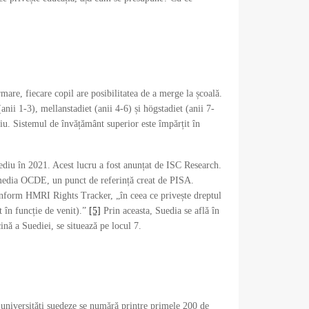
are, fiecare copil are posibilitatea de a merge la școală.
nii 1-3), mellanstadiet (anii 4-6) și högstadiet (anii 7-
riu. Sistemul de învățământ superior este împărțit în
ediu în 2021. Acest lucru a fost anunțat de ISC Research.
te media OCDE, un punct de referință creat de PISA.
form HMRI Rights Tracker, „în ceea ce privește dreptul
t în funcție de venit).”
[5]
Prin aceasta, Suedia se află în
ină a Suediei, se situează pe locul 7.
iversități suedeze se numără printre primele 200 de