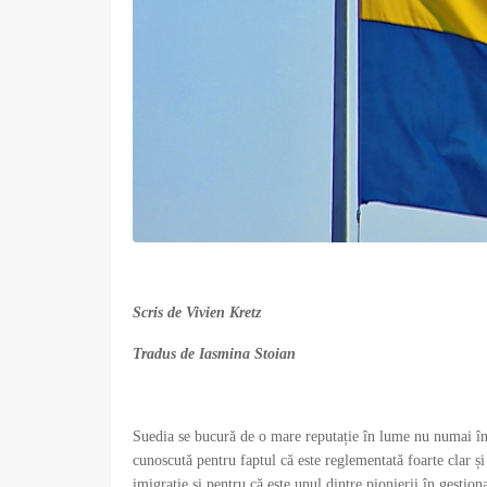
Scris de Vivien Kretz
Tradus de Iasmina Stoian
Suedia se bucură de o mare reputație în lume nu numai în c
cunoscută pentru faptul că este reglementată foarte clar ș
imigrație și pentru că este unul dintre pionierii în gestio