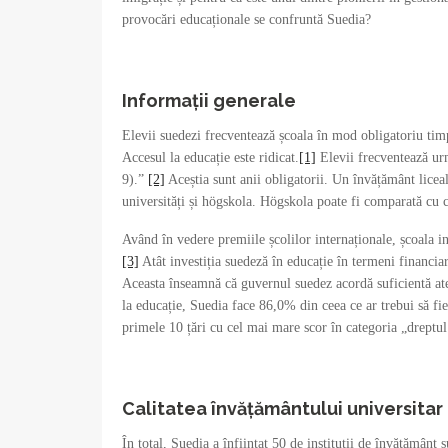
provocări educaționale se confruntă Suedia?
Informații generale
Elevii suedezi frecventează școala în mod obligatoriu timp
Accesul la educație este ridicat.
[1]
Elevii frecventează urmă
9).”
[2]
Aceștia sunt anii obligatorii. Un învățământ liceal
universități și högskola. Högskola poate fi comparată cu c
Având în vedere premiile școlilor internaționale, școala 
[3]
Atât investiția suedeză în educație în termeni financia
Aceasta înseamnă că guvernul suedez acordă suficientă atenț
la educație, Suedia face 86,0% din ceea ce ar trebui să fie 
primele 10 țări cu cel mai mare scor în categoria „dreptul
Calitatea învățământului universitar
În total, Suedia a înființat 50 de instituții de învățământ s