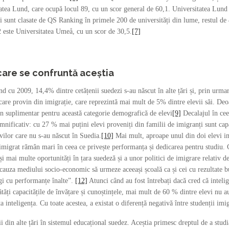
itatea Lund, care ocupă locul 89, cu un scor general de 60,1. Universitatea Lun
 sunt clasate de QS Ranking în primele 200 de universități din lume, restul de 
 este Universitatea Umeå, cu un scor de 30,5.
[7]
care se confruntă aceștia
 cu 2009, 14,4% dintre cetățenii suedezi s-au născut în alte țări și, prin urma
are provin din imigrație, care reprezintă mai mult de 5% dintre elevii săi. Deoa
rijin suplimentar pentru această categorie demografică de elevi
[9]
Decalajul în ceea
emnificativ: cu 27 % mai puțini elevi proveniți din familii de imigranți sunt capab
vilor care nu s-au născut în Suedia.
[10]
Mai mult, aproape unul din doi elevi im
u imigrat rămân mari în ceea ce privește performanța și dedicarea pentru studiu. 
și mai multe oportunități în țara suedeză și a unor politici de imigrare relativ d
n cauza mediului socio-economic să urmeze aceeași școală ca și cei cu rezultate b
egi cu performanțe înalte”.
[12]
Atunci când au fost întrebați dacă cred că intelige
tăți capacitățile de învățare și cunoștințele, mai mult de 60 % dintre elevi nu a
a inteligența. Cu toate acestea, a existat o diferență negativă între studenții imi
ii din alte țări în sistemul educațional suedez. Aceștia primesc dreptul de a studi