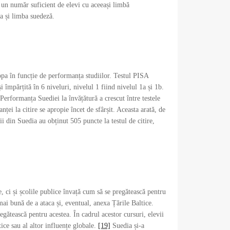
ă un număr suficient de elevi cu aceeași limbă
a și limba suedeză.
opa în funcție de performanța studiilor. Testul PISA
i împărțită în 6 niveluri, nivelul 1 fiind nivelul 1a și 1b.
Performanța Suediei la învățătură a crescut între testele
ei la citire se apropie încet de sfârșit. Aceasta arată, de
i din Suedia au obținut 505 puncte la testul de citire,
, ci și școlile publice învață cum să se pregătească pentru
mai bună de a ataca și, eventual, anexa Țările Baltice.
egătească pentru acestea. În cadrul acestor cursuri, elevii
tice sau al altor influențe globale.
[19]
Suedia și-a