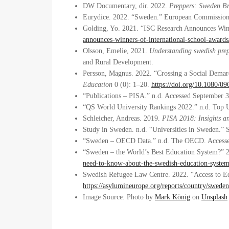
DW Documentary, dir. 2022.
Preppers: Sweden B
Eurydice. 2022. “Sweden.” European Commissio
Golding, Yo. 2021. “ISC Research Announces Winn
announces-winners-of-international-school-awards
Olsson, Emelie, 2021.
Understanding swedish prepp
and Rural Development.
Persson, Magnus. 2022. “Crossing a Social Demar
Education
0 (0): 1–20.
https://doi.org/10.1080/
“Publications – PISA.” n.d. Accessed September 
“QS World University Rankings 2022.” n.d. Top 
Schleicher, Andreas. 2019.
PISA 2018: Insights an
Study in Sweden. n.d. “Universities in Sweden.”
“Sweden – OECD Data.” n.d. The OECD. Access
“Sweden – the World’s Best Education System?” 
need-to-know-about-the-swedish-education-system
Swedish Refugee Law Centre. 2022. “Access to E
https://asylumineurope.org/reports/country/swede
Image Source: Photo by
Mark König
on
Unsplash