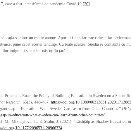
17, care a fost intensificată de pandemia Covid 19.
[20]
educația sa dintr-un motiv anume. Aportul financiar este ridicat, iar performanța
t-încet pune capăt acestei tendințe. Cu toate acestea, Suedia se confruntă cu mu
ilor imigranți și a celor născuți în țară.
 Principals Enact the Policy of Building Education in Sweden on a Scientifi
nal Research
, 65(3), 448–467.
https://doi.org/10.1080/00313831.2020.171388
grant Gap in Education: What Sweden Can Learn from Other Countries.”
OECD
-gap-in-education-what-sweden-can-learn-from-other-countries/
.
 H. M., Mikhaylova, T., & Svahn, J. (2021). “Läxhjälp as Shadow Education in
://doi.org/10.1177/2096531120966334
.