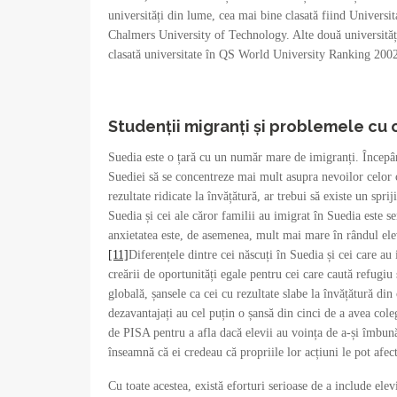
universități din lume, cea mai bine clasată fiind Univers
Chalmers University of Technology. Alte două universități
clasată universitate în QS World University Ranking 2002
Studenții migranți și problemele cu 
Suedia este o țară cu un număr mare de imigranți. Începând
Suediei să se concentreze mai mult asupra nevoilor celor c
rezultate ridicate la învățătură, ar trebui să existe un sp
Suedia și cei ale căror familii au imigrat în Suedia este s
anxietatea este, de asemenea, mult mai mare în rândul ele
[11]
Diferențele dintre cei născuți în Suedia și cei care a
creării de oportunități egale pentru cei care caută refugiu 
globală, șansele ca cei cu rezultate slabe la învățătură di
dezavantajați au cel puțin o șansă din cinci de a avea col
de PISA pentru a afla dacă elevii au voința de a-și îmbună
înseamnă că ei credeau că propriile lor acțiuni le pot afect
Cu toate acestea, există eforturi serioase de a include elev