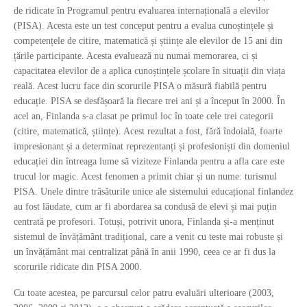
de ridicate în Programul pentru evaluarea internațională a elevilor
(PISA). Acesta este un test conceput pentru a evalua cunoștințele și
competențele de citire, matematică și științe ale elevilor de 15 ani din
țările participante. Acesta evaluează nu numai memorarea, ci și
capacitatea elevilor de a aplica cunoștințele școlare în situații din viața
reală. Acest lucru face din scorurile PISA o măsură fiabilă pentru
educație. PISA se desfășoară la fiecare trei ani și a început în 2000. În
acel an, Finlanda s-a clasat pe primul loc în toate cele trei categorii
(citire, matematică, științe). Acest rezultat a fost, fără îndoială, foarte
impresionant și a determinat reprezentanți și profesioniști din domeniul
educației din întreaga lume să viziteze Finlanda pentru a afla care este
trucul lor magic. Acest fenomen a primit chiar și un nume: turismul
PISA. Unele dintre trăsăturile unice ale sistemului educațional finlandez
au fost lăudate, cum ar fi abordarea sa condusă de elevi și mai puțin
centrată pe profesori. Totuși, potrivit unora, Finlanda și-a menținut
sistemul de învățământ tradițional, care a venit cu teste mai robuste și
un învățământ mai centralizat până în anii 1990, ceea ce ar fi dus la
scorurile ridicate din PISA 2000.
Cu toate acestea, pe parcursul celor patru evaluări ulterioare (2003,