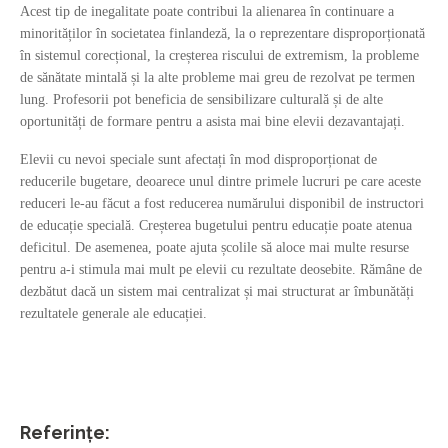
Acest tip de inegalitate poate contribui la alienarea în continuare a
minorităților în societatea finlandeză, la o reprezentare disproporționată
în sistemul corecțional, la creșterea riscului de extremism, la probleme
de sănătate mintală și la alte probleme mai greu de rezolvat pe termen
lung. Profesorii pot beneficia de sensibilizare culturală și de alte
oportunități de formare pentru a asista mai bine elevii dezavantajați.
Elevii cu nevoi speciale sunt afectați în mod disproporționat de
reducerile bugetare, deoarece unul dintre primele lucruri pe care aceste
reduceri le-au făcut a fost reducerea numărului disponibil de instructori
de educație specială. Creșterea bugetului pentru educație poate atenua
deficitul. De asemenea, poate ajuta școlile să aloce mai multe resurse
pentru a-i stimula mai mult pe elevii cu rezultate deosebite. Rămâne de
dezbătut dacă un sistem mai centralizat și mai structurat ar îmbunătăți
rezultatele generale ale educației.
Referințe: