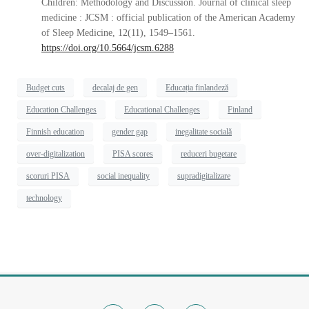
Children: Methodology and Discussion. Journal of clinical sleep
medicine : JCSM : official publication of the American Academy
of Sleep Medicine, 12(11), 1549–1561.
https://doi.org/10.5664/jcsm.6288
Budget cuts
decalaj de gen
Educația finlandeză
Education Challenges
Educational Challenges
Finland
Finnish education
gender gap
inegalitate socială
over-digitalization
PISA scores
reduceri bugetare
scoruri PISA
social inequality
supradigitalizare
technology