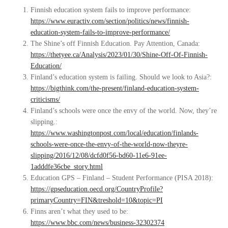
Finnish education system fails to improve performance:
https://www.euractiv.com/section/politics/news/finnish-
education-system-fails-to-improve-performance/
The Shine’s off Finnish Education. Pay Attention, Canada:
https://thetyee.ca/Analysis/2023/01/30/Shine-Off-Of-Finnish-
Education/
Finland’s education system is failing. Should we look to Asia?:
https://bigthink.com/the-present/finland-education-system-
criticisms/
Finland’s schools were once the envy of the world. Now, they’re
slipping.:
https://www.washingtonpost.com/local/education/finlands-
schools-were-once-the-envy-of-the-world-now-theyre-
slipping/2016/12/08/dcfd0f56-bd60-11e6-91ee-
1adddfe36cbe_story.html
Education GPS – Finland – Student Performance (PISA 2018):
https://gpseducation.oecd.org/CountryProfile?
primaryCountry=FIN&treshold=10&topic=PI
Finns aren’t what they used to be:
https://www.bbc.com/news/business-32302374