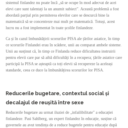
sistemul finlandez nu poate încă „să se ocupe în mod adecvat de acei
elevi care sunt talentați la un anumit subiect”. Această problemă a fost
abordată parțial prin permiterea elevilor care se descurcă bine la
matematică să se concentreze mai mult pe matematică. Totuși, acest
lucru nu a fost implementat în toate școlile finlandeze.
Ca și în cazul îmbunătățirii scorurilor PISA ale țărilor asiatice, în timp
ce scorurile Finlandei erau în scădere, unii au comparat ambele sisteme.
Unii au susținut că, în timp ce Finlanda reduce dificultatea instruirii
pentru elevii care par să aibă dificultăți în a recupera; țările asiatice care
participă la PISA se așteaptă ca toți elevii să recupereze la aceleași
standarde, ceea ce duce la îmbunătățirea scorurilor lor PISA.
Reducerile bugetare, contextul social și
decalajul de reușită între sexe
Reducerile bugetare au urmat iluziei de „infailibilitate” a educației
finlandeze. Pasi Sahlberg, un expert finlandez în educație, susține că
guvernele au avut tendința de a reduce bugetele pentru educație după