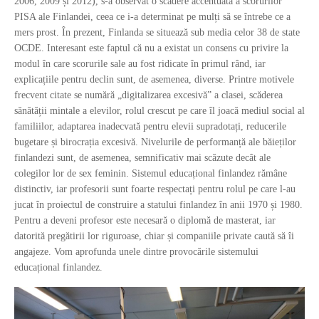
2006, 2009 și 2012), s-a observat o scădere accentuată a scorurilor
PISA ale Finlandei, ceea ce i-a determinat pe mulți să se întrebe ce a
mers prost. În prezent, Finlanda se situează sub media celor 38 de state
OCDE. Interesant este faptul că nu a existat un consens cu privire la
modul în care scorurile sale au fost ridicate în primul rând, iar
explicațiile pentru declin sunt, de asemenea, diverse. Printre motivele
frecvent citate se numără „digitalizarea excesivă” a clasei, scăderea
sănătății mintale a elevilor, rolul crescut pe care îl joacă mediul social al
familiilor, adaptarea inadecvată pentru elevii supradotați, reducerile
bugetare și birocrația excesivă. Nivelurile de performanță ale băieților
finlandezi sunt, de asemenea, semnificativ mai scăzute decât ale
colegilor lor de sex feminin. Sistemul educațional finlandez rămâne
distinctiv, iar profesorii sunt foarte respectați pentru rolul pe care l-au
jucat în proiectul de construire a statului finlandez în anii 1970 și 1980.
Pentru a deveni profesor este necesară o diplomă de masterat, iar
datorită pregătirii lor riguroase, chiar și companiile private caută să îi
angajeze. Vom aprofunda unele dintre provocările sistemului
educațional finlandez.