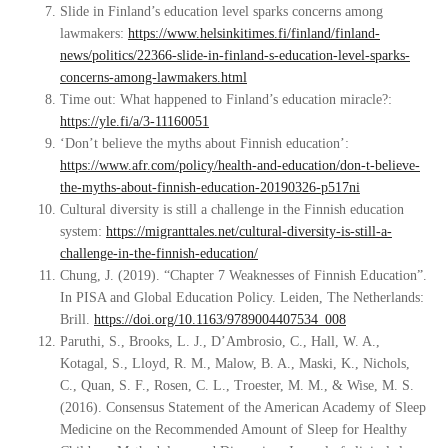
Slide in Finland’s education level sparks concerns among
lawmakers:
https://www.helsinkitimes.fi/finland/finland-
news/politics/22366-slide-in-finland-s-education-level-sparks-
concerns-among-lawmakers.html
Time out: What happened to Finland’s education miracle?:
https://yle.fi/a/3-11160051
‘Don’t believe the myths about Finnish education’:
https://www.afr.com/policy/health-and-education/don-t-believe-
the-myths-about-finnish-education-20190326-p517ni
Cultural diversity is still a challenge in the Finnish education
system:
https://migranttales.net/cultural-diversity-is-still-a-
challenge-in-the-finnish-education/
Chung, J. (2019). “Chapter 7 Weaknesses of Finnish Education”.
In PISA and Global Education Policy. Leiden, The Netherlands:
Brill.
https://doi.org/10.1163/9789004407534_008
Paruthi, S., Brooks, L. J., D’Ambrosio, C., Hall, W. A.,
Kotagal, S., Lloyd, R. M., Malow, B. A., Maski, K., Nichols,
C., Quan, S. F., Rosen, C. L., Troester, M. M., & Wise, M. S.
(2016). Consensus Statement of the American Academy of Sleep
Medicine on the Recommended Amount of Sleep for Healthy