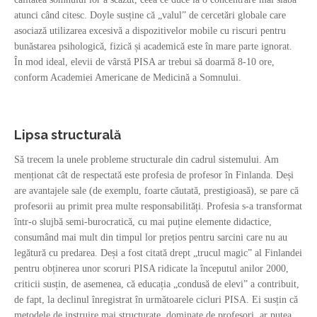
atunci când citesc. Doyle susține că „valul” de cercetări globale care
asociază utilizarea excesivă a dispozitivelor mobile cu riscuri pentru
bunăstarea psihologică, fizică și academică este în mare parte ignorat.
În mod ideal, elevii de vârstă PISA ar trebui să doarmă 8-10 ore,
conform Academiei Americane de Medicină a Somnului.
Lipsa structurală
Să trecem la unele probleme structurale din cadrul sistemului. Am
menționat cât de respectată este profesia de profesor în Finlanda. Deși
are avantajele sale (de exemplu, foarte căutată, prestigioasă), se pare că
profesorii au primit prea multe responsabilități. Profesia s-a transformat
într-o slujbă semi-burocratică, cu mai puține elemente didactice,
consumând mai mult din timpul lor prețios pentru sarcini care nu au
legătură cu predarea. Deși a fost citată drept „trucul magic” al Finlandei
pentru obținerea unor scoruri PISA ridicate la începutul anilor 2000,
criticii susțin, de asemenea, că educația „condusă de elevi” a contribuit,
de fapt, la declinul înregistrat în următoarele cicluri PISA. Ei susțin că
metodele de instruire mai structurate, dominate de profesori, ar putea