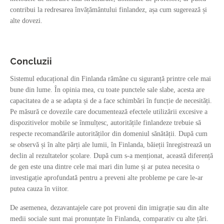
contribui la redresarea învățământului finlandez, așa cum sugerează și
alte dovezi.
Concluzii
Sistemul educațional din Finlanda rămâne cu siguranță printre cele mai
bune din lume. În opinia mea, cu toate punctele sale slabe, acesta are
capacitatea de a se adapta și de a face schimbări în funcție de necesități.
Pe măsură ce dovezile care documentează efectele utilizării excesive a
dispozitivelor mobile se înmulțesc, autoritățile finlandeze trebuie să
respecte recomandările autorităților din domeniul sănătății. După cum
se observă și în alte părți ale lumii, în Finlanda, băieții înregistrează un
declin al rezultatelor școlare. După cum s-a menționat, această diferență
de gen este una dintre cele mai mari din lume și ar putea necesita o
investigație aprofundată pentru a preveni alte probleme pe care le-ar
putea cauza în viitor.
De asemenea, dezavantajele care pot proveni din imigrație sau din alte
medii sociale sunt mai pronunțate în Finlanda, comparativ cu alte țări.