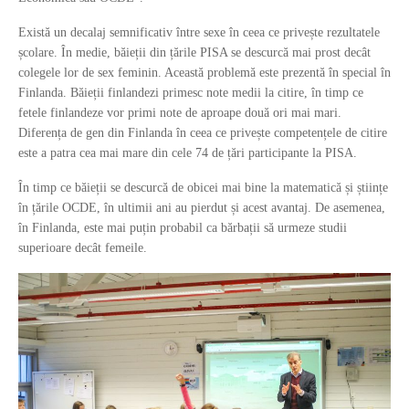
Există un decalaj semnificativ între sexe în ceea ce privește rezultatele
școlare. În medie, băieții din țările PISA se descurcă mai prost decât
colegele lor de sex feminin. Această problemă este prezentă în special în
Finlanda. Băieții finlandezi primesc note medii la citire, în timp ce
fetele finlandeze vor primi note de aproape două ori mai mari.
Diferența de gen din Finlanda în ceea ce privește competențele de citire
este a patra cea mai mare din cele 74 de țări participante la PISA.
În timp ce băieții se descurcă de obicei mai bine la matematică și științe
în țările OCDE, în ultimii ani au pierdut și acest avantaj. De asemenea,
în Finlanda, este mai puțin probabil ca bărbații să urmeze studii
superioare decât femeile.