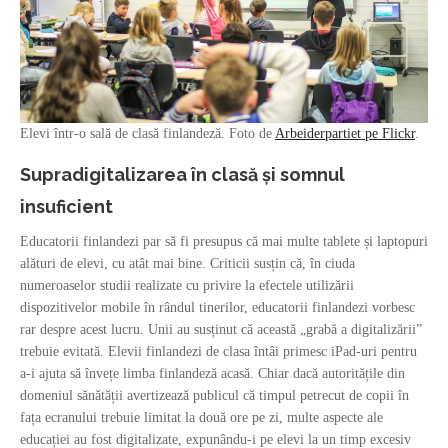
Elevi într-o sală de clasă finlandeză. Foto de
Arbeiderpartiet pe Flickr
.
Supradigitalizarea în clasă și somnul
insuficient
Educatorii finlandezi par să fi presupus că mai multe tablete și laptopuri
alături de elevi, cu atât mai bine. Criticii susțin că, în ciuda
numeroaselor studii realizate cu privire la efectele utilizării
dispozitivelor mobile în rândul tinerilor, educatorii finlandezi vorbesc
rar despre acest lucru. Unii au susținut că această „grabă a digitalizării”
trebuie evitată. Elevii finlandezi de clasa întâi primesc iPad-uri pentru
a-i ajuta să învețe limba finlandeză acasă. Chiar dacă autoritățile din
domeniul sănătății avertizează publicul că timpul petrecut de copii în
fața ecranului trebuie limitat la două ore pe zi, multe aspecte ale
educației au fost digitalizate, expunându-i pe elevi la un timp excesiv