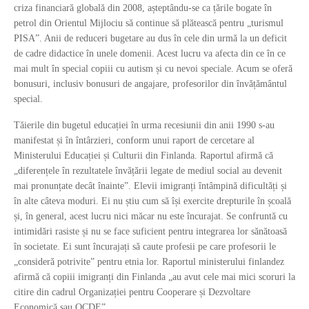
criza financiară globală din 2008, așteptându-se ca țările bogate în
petrol din Orientul Mijlociu să continue să plătească pentru „turismul
PISA”. Anii de reduceri bugetare au dus în cele din urmă la un deficit
de cadre didactice în unele domenii. Acest lucru va afecta din ce în ce
mai mult în special copiii cu autism și cu nevoi speciale. Acum se oferă
bonusuri, inclusiv bonusuri de angajare, profesorilor din învățământul
special.
Tăierile din bugetul educației în urma recesiunii din anii 1990 s-au
manifestat și în întârzieri, conform unui raport de cercetare al
Ministerului Educației și Culturii din Finlanda. Raportul afirmă că
„diferențele în rezultatele învățării legate de mediul social au devenit
mai pronunțate decât înainte”. Elevii imigranți întâmpină dificultăți și
în alte câteva moduri. Ei nu știu cum să își exercite drepturile în școală
și, în general, acest lucru nici măcar nu este încurajat. Se confruntă cu
intimidări rasiste și nu se face suficient pentru integrarea lor sănătoasă
în societate. Ei sunt încurajați să caute profesii pe care profesorii le
„consideră potrivite” pentru etnia lor. Raportul ministerului finlandez
afirmă că copiii imigranți din Finlanda „au avut cele mai mici scoruri la
citire din cadrul Organizației pentru Cooperare și Dezvoltare
Economică sau OCDE”.