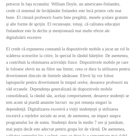
petrecut în fața ecranului. William Doyle, un americano-finlandez,
crede că sistemul de învățământ finlandez este încă printre cele mai
bune. El citează profesorii foarte bine pregătiți, mesele școlare gratuite
și alte forme de sprijin. El recunoaște, totuși, că calitatea educației
finlandeze este în declin și menționează mai multe efecte ale
digitalizării excesive.
El crede că expunerea constantă la dispozitivele mobile a jucat un rol în
scăderea scorurilor la citire, în special în rândul băieților. De asemenea,
a contribuit la eliminarea activității fizice. Dispozitivele mobile pe care
le folosesc elevii nu au filtre sau limite, ceea ce duce la utilizarea pentru
divertisment dincolo de limitele sănătoase. Elevii își vor folosi
laptopurile pentru divertisment în timpul orelor, deoarece profesorii nu
văd ecranele. Dependența generalizată de dispozitivele mobile
consolidează, la rândul său, același comportament, deoarece studenții se
tem acum să piardă anumite lucruri: nu pot renunța singuri la
dependență. Digitalizarea excesivă a vieții studențești și utilizarea
excesivă a rețelelor sociale au avut, de asemenea, un impact asupra
programului lor de somn. Studenții dorm în medie 7 ore și jumătate,
mai puțin decât este adecvat pentru grupa lor de vârstă. De asemenea,
calitatea somnului lor a scăzut, ceea ce duce la o concentrare mai slabă