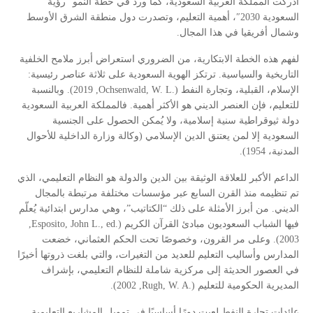
أدركت المملكة العربية السعودية، كما ورد في خطة النمو “رؤية
السعودية 2030″، أهمية التعليم، وتصدرت دول منطقة الشرق الأوسط
وشمال أفريقيا في هذا المجال.
لفهم هذه الخطة الابتكارية، من الضروري استعراض أبرز ملامح الخلفية
التاريخية والسياسية. ترتكز الهوية السعودية على ثلاثة عناصر رئيسية:
, 2019). وبالنسبة
Ochsenwald, W. L.
الإسلام، القبلية، وتجارة النفط (
للتعليم، فإن العنصر الديني هو الأكثر أهمية. فالمملكة العربية السعودية
دولة ثيوقراطية سنية إسلامية، ولا يُمكن الحصول على الجنسية
السعودية إلا لمن يعتنق الدين الإسلامي (وكالة وزارة الداخلية للأحوال
المدنية، 1954).
الداعم الأكبر للعلاقة الوثيقة بين الدين والدولة هو النظام التعليمي، الذي
تم تنظيمه منذ القرن السابع عبر مؤسسات مختلفة مرتبطة بالمجال
الديني. من أبرز الأمثلة على ذلك “الكتاتيب”، وهي مدارس ابتدائية يُعلّم
,
Esposito, John L., ed.
فيها الشباب السعوديون مبادئ القرآن الكريم (
2003). وعلى مر القرون، وخصوصًا تحت الحكم العثماني، خضعت
المدارس وأساليب التعليم للعديد من التغيرات، والتي بلغت ذروتها أخيرًا
في العصور الحديثة إلى مركزية شاملة للنظام التعليمي، بإشراف
, 2002).
Rugh, W. A.
المديرية الحكومية للتعليم (
عائدات تجارة النفط لعبت دورًا أساسيًا في تمويل المشاريع التعليمية