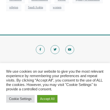
religion
Saudi Arabia
women
We use cookies on our website to give you the most relevant
experience by remembering your preferences and repeat
visits. By clicking “Accept All”, you consent to the use of ALL
© 2020 Brokenchalk. All rights reserved.
the cookies. However, you may visit "Cookie Settings" to
provide a controlled consent.
Registered Stichting, KVK-nummer: 80591299​
Privacy Policy
|
Cookie Settings
Accept All