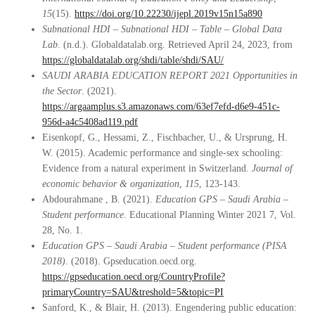
15
(15).
https://doi.org/10.22230/ijepl.2019v15n15a890
Subnational HDI – Subnational HDI – Table – Global Data
Lab
. (n.d.). Globaldatalab.org. Retrieved April 24, 2023, from
https://globaldatalab.org/shdi/table/shdi/SAU/
SAUDI ARABIA EDUCATION REPORT 2021 Opportunities in
the Sector
. (2021).
https://argaamplus.s3.amazonaws.com/63ef7efd-d6e9-451c-
956d-a4c5408ad119.pdf
Eisenkopf, G., Hessami, Z., Fischbacher, U., & Ursprung, H.
W. (2015). Academic performance and single-sex schooling:
Evidence from a natural experiment in Switzerland.
Journal of
economic behavior & organization
,
115
, 123-143.
Abdourahmane , B. (2021).
Education GPS – Saudi Arabia –
Student performance
. Educational Planning Winter 2021 7, Vol.
28, No. 1.
Education GPS – Saudi Arabia – Student performance (PISA
2018)
. (2018). Gpseducation.oecd.org.
https://gpseducation.oecd.org/CountryProfile?
primaryCountry=SAU&treshold=5&topic=PI
Sanford, K., & Blair, H. (2013). Engendering public education: