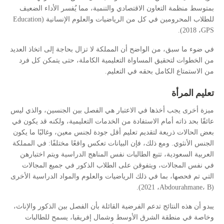
بمتوسط منظمة التعاون الاقتصادي والتنمية، مما يُفسر الأداء الضعيف
Education
للطلاب المحرومين في كل من الرياضيات والعلوم الإنسانية (
، 2018).
GPS
في ضوء ما سبق، من الواضح أن المملكة لا تزال بحاجة إلى اتخاذ العديد
من الخطوات لتحقيق المساواة التعليمية الكاملة، حتى يتمكن كل فرد
من الاستمتاع الكامل بحقه في التعليم.
تعليم المرأة
ميزة أخرى يجب أخذها في الاعتبار هي الفصل بين الجنسين، والذي ليس
عائقًا بحد ذاته أمام الاستفادة من الخدمات التعليمية، ولكنه قد يكون في
بعض الحالات ذريعة لتقديم تعليم أقل جودة لجنس معين، وغالبًا ما يكون
الجنس الأنثوي. ومع ذلك، فإن البيانات تعكس واقعًا مختلفًا: في المملكة
العربية السعودية، تتبع الطالبات نفس المناهج الدراسية ويتم اختبارهن
في نفس المجالات، ويتفوقن على الطلاب الذكور في جميع المجالات
التي تم فحصها، بما في ذلك الرياضيات والعلوم والمواد الدراسية الأخرى
، 2021).
Abdourahmane، B
(
يبدو أن هذه النتائج تدعم الفرضية القائلة بأن الفصل بين الذكور والإناث،
وخاصة في منطقة الشرق الأوسط وشمال إفريقيا، يسمح للطالبات