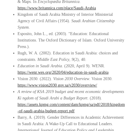
& Maps. In
Encyclopædia Britannica
.
https://www.britannica.com/place/Saudi-Arabia
Kingdom of Saudi Arabia Ministry of Interior Ministerial
Agency of Civil Affairs (1954).
Saudi Arabian Citizenship
System
.
Esposito, John L., ed. (2003). “Education: Educational
Institutions. The Oxford Dictionary of Islam. Oxford University
Press.).
Rugh, W. A. (2002). Education in Saudi Arabia: choices and
constraints.
Middle East Policy
,
9
(2), 40.
Education in Saudi Arabia
. (2020, April 9). WENR.
https://wenr.wes.org/2020/04/education-in-saudi-arabia
Vision 2030. (2022).
Vision 2030 Overview
. Vision 2030.
https://www.vision2030.gov.sa/v2030/overview/
A review of KSA 2019 budget and recent economic developments
Ki ngdom of Saudi Arabi a Budget Report
. (2018).
https://assets.kpmg.com/content/dam/kpmg/sa/pdf/2018/kingdom
-of-saudi-arabia-budget-report.pdf
Barry, A. (2019). Gender Differences in Academic Achievement
in Saudi Arabia: A Wake-Up Call to Educational Leaders.
International Journal of Education Policy and Leadership
,