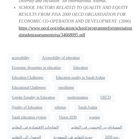
Diversity and Inclusion: An International Journal
.
SCHOOL FACTORS RELATED TO QUALITY AND EQUITY
RESULTS FROM PISA 2000 OECD ORGANISATION FOR
ECONOMIC CO-OPERATION AND DEVELOPMENT
. (2000).
https://www.oecd.org/education/school/programmeforinternation
alstudentassessmentpisa/34668095.pdf
accessibility
Accessibility of education
Economic disparities in education
Education
Education Challenges
Education quality in Saudi Arabia
Educational Challenges
enrollment
Gender Equality in Education
modernization
OECD
Quality of Education
religion
Saudi Arabia
Saudi education system
Vision 2030
women
المساواة بين الجنسين في التعليم
التفاوتات الاقتصادية في التعليم
رؤية 2030
جودة التعليم في السعودية
الوصول إلى التعليم