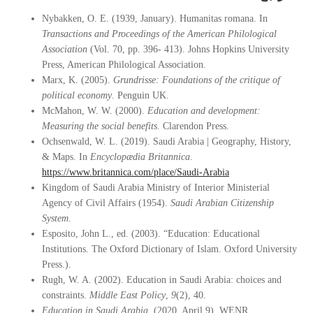
Nybakken, O. E. (1939, January). Humanitas romana. In
Transactions and Proceedings of the American Philological
Association
(Vol. 70, pp. 396- 413). Johns Hopkins University
Press, American Philological Association.
Marx, K. (2005).
Grundrisse: Foundations of the critique of
political economy
. Penguin UK.
McMahon, W. W. (2000).
Education and development:
Measuring the social benefits
. Clarendon Press.
Ochsenwald, W. L. (2019). Saudi Arabia | Geography, History,
& Maps. In
Encyclopædia Britannica
.
https://www.britannica.com/place/Saudi-Arabia
Kingdom of Saudi Arabia Ministry of Interior Ministerial
Agency of Civil Affairs (1954).
Saudi Arabian Citizenship
System
.
Esposito, John L., ed. (2003). “Education: Educational
Institutions. The Oxford Dictionary of Islam. Oxford University
Press.).
Rugh, W. A. (2002). Education in Saudi Arabia: choices and
constraints.
Middle East Policy
,
9
(2), 40.
Education in Saudi Arabia
. (2020, April 9). WENR.