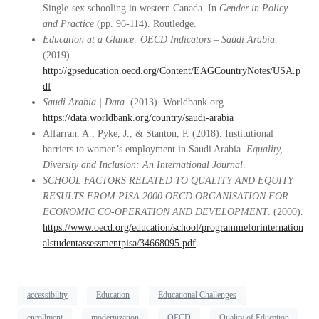
Single-sex schooling in western Canada. In
Gender in Policy
and Practice
(pp. 96-114). Routledge.
Education at a Glance: OECD Indicators – Saudi Arabia
.
(2019).
http://gpseducation.oecd.org/Content/EAGCountryNotes/USA.p
df
Saudi Arabia | Data
. (2013). Worldbank.org.
https://data.worldbank.org/country/saudi-arabia
Alfarran, A., Pyke, J., & Stanton, P. (2018). Institutional
barriers to women’s employment in Saudi Arabia.
Equality,
Diversity and Inclusion: An International Journal
.
SCHOOL FACTORS RELATED TO QUALITY AND EQUITY
RESULTS FROM PISA 2000 OECD ORGANISATION FOR
ECONOMIC CO-OPERATION AND DEVELOPMENT
. (2000).
https://www.oecd.org/education/school/programmeforinternation
alstudentassessmentpisa/34668095.pdf
accessibility
Education
Educational Challenges
enrollment
modernization
OECD
Quality of Education