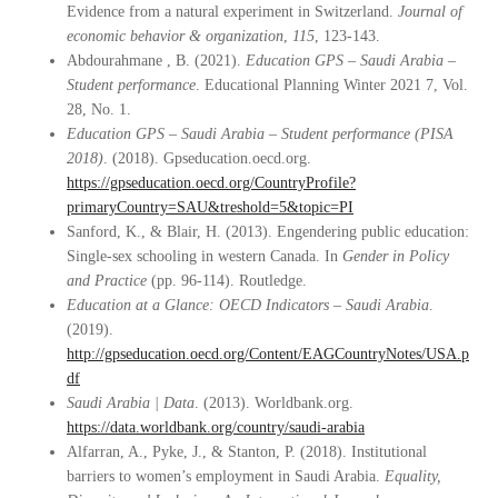
Evidence from a natural experiment in Switzerland.
Journal of
economic behavior & organization
,
115
, 123-143.
Abdourahmane , B. (2021).
Education GPS – Saudi Arabia –
Student performance
. Educational Planning Winter 2021 7, Vol.
28, No. 1.
Education GPS – Saudi Arabia – Student performance (PISA
2018)
. (2018). Gpseducation.oecd.org.
https://gpseducation.oecd.org/CountryProfile?
primaryCountry=SAU&treshold=5&topic=PI
Sanford, K., & Blair, H. (2013). Engendering public education:
Single-sex schooling in western Canada. In
Gender in Policy
and Practice
(pp. 96-114). Routledge.
Education at a Glance: OECD Indicators – Saudi Arabia
.
(2019).
http://gpseducation.oecd.org/Content/EAGCountryNotes/USA.p
df
Saudi Arabia | Data
. (2013). Worldbank.org.
https://data.worldbank.org/country/saudi-arabia
Alfarran, A., Pyke, J., & Stanton, P. (2018). Institutional
barriers to women’s employment in Saudi Arabia.
Equality,