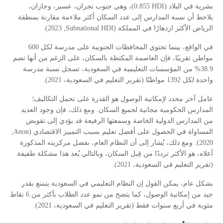
)، وهي جنوب نجران، عسير، وجازان،
0.855 HDI
بشرية في البلاد (
يلاحظ أن نسبة المدارس إلى عدد السكان أكثر ملاءمة مقارنة بمنطقة
, 2023).
Subnational HDI
الرياض الأكثر ازدهارًا في المملكة (
في الواقع، بينما تحتوي المحافظات الجنوبية على مدرسة لكل 600
مواطن تقريبًا، فإن العاصمة المكتظة بالسكان، على الرغم من أنها تضم
38.9% من المؤسسات التعليمية في السعودية، تسجل نسبة مدرسة
واحدة لكل 1392 مواطنًا (تقرير التعليم في السعودية، 2021).
عامل آخر محدد لإمكانية الوصول هو القدرة على تحمل التكاليف؛
المدارس الحكومية مجانية لجميع السكان. ومع ذلك، فإن وجود العديد
من المدارس الدولية الخاصة وسمعتها الرفيعة قد يؤدي إلى تقويض
,
Anon
المساواة في الحصول على أفضل تعليم بسبب التمييز الاقتصادي (
2020). ومع ذلك، يُشار إلى أن النظام العام، بفضل مركزيته المذكورة
أعلاه، هو الأكثر ترددًا من قِبل السكان، وبالتالي يُعد هذا مشكلة طفيفة
(تقرير التعليم في السعودية، 2021).
بشكل عام، يمكن القول إن النظام التعليمي في السعودية يتمتع بقدر
جيد من إمكانية الوصول، كما يتضح من نمو عدد الطلاب بأكثر من 6 نقاط
مئوية في أربع سنوات فقط (تقرير التعليم في السعودية، 2021).