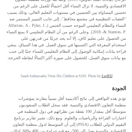
الاقتصادي والتنمية، لا تزال النساء أقل احتمالًا للعمل على الرغم من
تحسين المساواة بين الجنسين في مستويات التعليم العالي، وذلك بسبب
“العقبات التنظيمية في مجتمع محافظ”، إلى جانب التمييز المستمر ضد
Alfarran، A.، Pyke، J.،
النساء والنظام التعليمي الموجه حسب الجنس (
، 2018). وعلى الرغم من أن النظام التعليمي لا يمنع النساء
& Stanton، P.
من الحصول على تعليم كافٍ، إلا أنه يحد جزئيًا من قدرتهن على
استخدام المعرفة التي اكتسبنها في سوق العمل. في هذا السياق، ينبغي
قراءة بيانات إمكانية الوصول إلى النظام التعليمي للنساء جنبًا إلى جنب
مع بيانات سوق العمل، للحصول على صورة أكثر اكتمالًا لنقاطه الحرجة.
.
Saudi Ambassador Visits His Children at ASIS. Photo by
Lwi932
الجودة
تؤدي هذه النواقص إلى نتائج أكاديمية أقل نسبياً مقارنة بمؤشرات
منظمة التعاون الاقتصادي والتنمية. فقد سجل الطلاب السعوديون
متوسطًا أقل بمقدار 100 نقطة من نظرائهم في دول المنظمة في
اختبارات القراءة والرياضيات والعلوم. ومع ذلك، تشير تقارير برنامج
) إلى أن المتوسط لدول منظمة التعاون
PISA
التقييم الدولي للطلاب (
الاقتصادي والتنمية يصل إلى 500، مع قيم تتراوح بين 400 و600. لذلك،