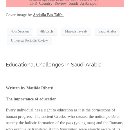
UPR_Country_Review_Saudi_Arabia.pdf".
Cover image by
Abdulla Bin Talib.
45th Session
4th Cycle
Mayeda Tayyab
Saudi Arabia
Universal Periodic Review
Educational Challenges in Saudi Arabia
Written by Matilde Ribetti
The importance of education
Every individual has a right to education as it is the cornerstone of
human progress. The ancient Greeks, who created the notion
paideia
,
namely the holistic formation of the
pais
(young man) and the Romans,
who eventually translated it into
humanitas
, were already aware of its