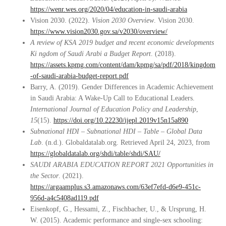
https://wenr.wes.org/2020/04/education-in-saudi-arabia
Vision 2030. (2022).
Vision 2030 Overview
. Vision 2030.
https://www.vision2030.gov.sa/v2030/overview/
A review of KSA 2019 budget and recent economic developments
Ki ngdom of Saudi Arabi a Budget Report
. (2018).
https://assets.kpmg.com/content/dam/kpmg/sa/pdf/2018/kingdom
-of-saudi-arabia-budget-report.pdf
Barry, A. (2019). Gender Differences in Academic Achievement
in Saudi Arabia: A Wake-Up Call to Educational Leaders.
International Journal of Education Policy and Leadership
,
15
(15).
https://doi.org/10.22230/ijepl.2019v15n15a890
Subnational HDI – Subnational HDI – Table – Global Data
Lab
. (n.d.). Globaldatalab.org. Retrieved April 24, 2023, from
https://globaldatalab.org/shdi/table/shdi/SAU/
SAUDI ARABIA EDUCATION REPORT 2021 Opportunities in
the Sector
. (2021).
https://argaamplus.s3.amazonaws.com/63ef7efd-d6e9-451c-
956d-a4c5408ad119.pdf
Eisenkopf, G., Hessami, Z., Fischbacher, U., & Ursprung, H.
W. (2015). Academic performance and single-sex schooling: