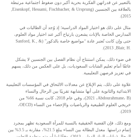
بالتعبير عن قدراتهن الفكرية بحرية أكبر دون ضغوط اجتماعية مرتبطة
,
Eisenkopf, Hessami, Fischbacher, & Ursprung
بالعلاقة بين الجنسين (
2015).
مثال على ذلك هو اختيار المواد الدراسية؛ إذ وُجد أن الطالبات في
المدارس الخاصة بالإناث يشعرن بارتياح أكبر عند اختيار مواد العلوم،
Sanford, K., &
حتى وإن كانت تُعتبر عادة “مواضيع خاصة بالذكور” (
, 2013).
Blair, H.
في ضوء ذلك، يمكن استنتاج أن نظام الفصل بين الجنسين لا يشكل
عائقًا أمام تعليم الشابات السعوديات، بل على العكس من ذلك، يسهم
في تعزيز فرصهن التعليمية.
علاوة على ذلك، يتم الإبلاغ عن معدلات الالتحاق في المؤسسات التعليمية
الابتدائية والثانوية على أنها متشابهة تقريبًا بين الرجال والنساء
، 2021)، وفي عام 2018، كانت نسبة 66% من
Abdourahmane، B
(
،
OECD
خريجي العلوم الطبيعية والرياضيات والإحصاء من النساء (
2019).
ومع ذلك، فإن القضية الحقيقية بالنسبة للمرأة السعودية تظهر بمجرد
إتمام دراستها. معدل البطالة بين النساء يبلغ 21.5%، مقارنة بـ 3.5% بين
الرجال (بيانات البنك الدولي، 2013). وفقًا لما أوردته منظمة التعاون