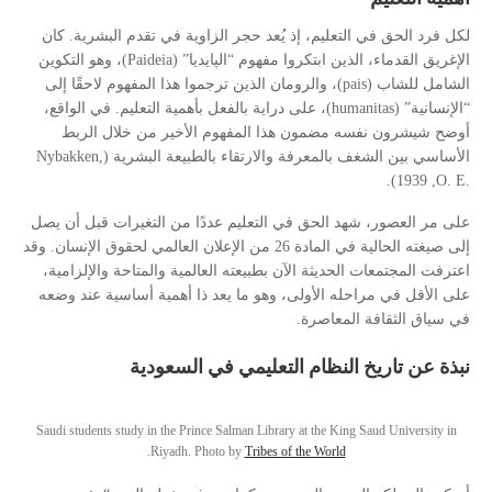
لكل فرد الحق في التعليم، إذ يُعد حجر الزاوية في تقدم البشرية. كان
)، وهو التكوين
Paideia
الإغريق القدماء، الذين ابتكروا مفهوم “الپايديا” (
)، والرومان الذين ترجموا هذا المفهوم لاحقًا إلى
pais
الشامل للشاب (
)، على دراية بالفعل بأهمية التعليم. في الواقع،
humanitas
“الإنسانية” (
أوضح شيشرون نفسه مضمون هذا المفهوم الأخير من خلال الربط
Nybakken,
الأساسي بين الشغف بالمعرفة والارتقاء بالطبيعة البشرية (
, 1939).
O. E.
على مر العصور، شهد الحق في التعليم عددًا من التغيرات قبل أن يصل
إلى صيغته الحالية في المادة 26 من الإعلان العالمي لحقوق الإنسان. وقد
اعترفت المجتمعات الحديثة الآن بطبيعته العالمية والمتاحة والإلزامية،
على الأقل في مراحله الأولى، وهو ما يعد ذا أهمية أساسية عند وضعه
في سياق الثقافة المعاصرة.
نبذة عن تاريخ النظام التعليمي في السعودية
Saudi students study in the Prince Salman Library at the King Saud University in
.
Riyadh. Photo by
Tribes of the World