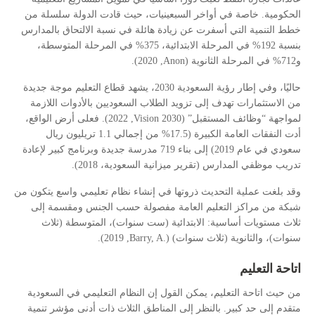
الحكومية. خاصة في أواخر السبعينيات، حيث قادت الدولة سلسلة من
خطط التنمية التي أسفرت عن زيادة هائلة في نسبة الالتحاق بالمدارس
بنسبة 192% في المرحلة الابتدائية، 375% في المرحلة المتوسطة،
, 2020).
Anon
و712% في المرحلة الثانوية (
حاليًا، وفي إطار رؤية السعودية 2030، يشهد قطاع التعليم موجة جديدة
من الاستثمارات تهدف إلى تزويد الطلاب السعوديين بالأدوات اللازمة
, 2022). فعلى أرض الواقع،
Vision 2030
لمواجهة “وظائف المستقبل” (
أدت النفقات العامة الكبيرة (17.5% من إجمالي 1.1 تريليون ريال
سعودي في عام 2019) إلى بناء 719 مدرسة جديدة وبرنامج كبير لإعادة
تدريب موظفي المدارس (تقرير ميزانية السعودية، 2018).
وقد بلغت عملية التحديث ذروتها في إنشاء نظام تعليمي واسع يتكون من
شبكة من مراكز التعليم العامة مفصولة حسب الجنس ومقسمة إلى
ثلاث مستويات أساسية: الابتدائية (ست سنوات)، المتوسطة (ثلاث
, 2019).
Barry, A.
سنوات)، والثانوية (ثلاث سنوات) (
اتاحة التعليم
من حيث اتاحة التعليم، يمكن القول إن النظام التعليمي في السعودية
متقدم إلى حد كبير. بالنظر إلى المناطق الثلاث ذات أدنى مؤشر تنمية