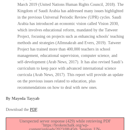
March 2019 (United Nations Human Rights Council, 2018). The
Kingdom of Saudi Arabia has addressed many issues highlighted
in the previous Universal Periodic Review (UPR) cycles. Saudi
Arabia has introduced an economic vision called Vision 2030,
which involves educational reform, mandated by the Tatweer
Project, focusing on projects such as enhancing schools’ teaching
methods and strategies (Allmnakrah and Evers, 2019). Tatweer
Project has trained more than 400,000 teachers in school
management, educational supervision, computer science, and
self-development (Arab News, 2017). It has also revised Saudi’s
curriculum to keep pace with advanced international science
curricula (Arab News, 2017). This report will provide an update
on the previous issues related to education, plus
recommendations on how to deal with new ones.
By Mayeda Tayyab
Download the
PDF
.
Unexpected server response (429) while retrieving PDF
"https://brokenchalk.org/wp-
content/uploads/2023/08/45th_Session_UN-