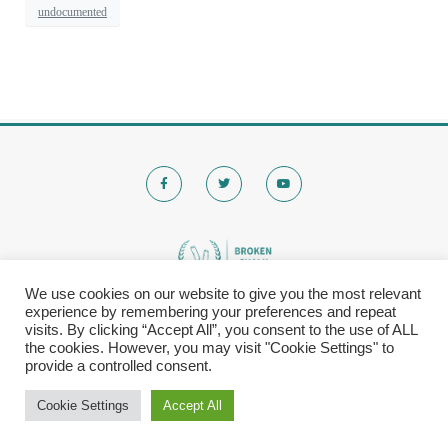
undocumented
We use cookies on our website to give you the most relevant
experience by remembering your preferences and repeat
© 2020 Brokenchalk. All rights reserved.
visits. By clicking “Accept All”, you consent to the use of ALL
Registered Stichting, KVK-nummer: 80591299​
the cookies. However, you may visit "Cookie Settings" to
provide a controlled consent.
Privacy Policy
|
Cookie Settings
Accept All