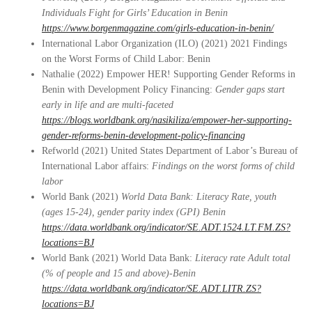
Individuals Fight for Girls’ Education in Benin
https://www.borgenmagazine.com/girls-education-in-benin/
International Labor Organization (ILO) (2021) 2021 Findings
on the Worst Forms of Child Labor: Benin
Nathalie (2022) Empower HER! Supporting Gender Reforms in
Benin with Development Policy Financing:
Gender gaps start
early in life and are multi-faceted
https://blogs.worldbank.org/nasikiliza/empower-her-supporting-
gender-reforms-benin-development-policy-financing
Refworld (2021) United States Department of Labor’s Bureau of
International Labor affairs:
Findings on the worst forms of child
labor
World Bank (2021)
World Data Bank: Literacy Rate, youth
(ages 15-24), gender parity index (GPI) Benin
https://data.worldbank.org/indicator/SE.ADT.1524.LT.FM.ZS?
locations=BJ
World Bank (2021) World Data Bank:
Literacy rate Adult total
(% of people and 15 and above)-Benin
https://data.worldbank.org/indicator/SE.ADT.LITR.ZS?
locations=BJ