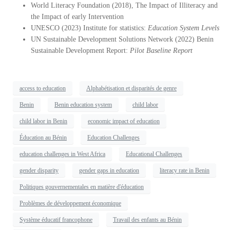
World Literacy Foundation (2018), The Impact of Illiteracy and
the Impact of early Intervention
UNESCO (2023) Institute for statistics:
Education System Levels
UN Sustainable Development Solutions Network (2022) Benin
Sustainable Development Report:
Pilot Baseline Report
access to education
Alphabétisation et disparités de genre
Benin
Benin education system
child labor
child labor in Benin
economic impact of education
Éducation au Bénin
Education Challenges
education challenges in West Africa
Educational Challenges
gender disparity
gender gaps in education
literacy rate in Benin
Politiques gouvernementales en matière d'éducation
Problèmes de développement économique
Système éducatif francophone
Travail des enfants au Bénin