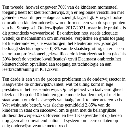
Ten tweede, hoewel ongeveer 76% van de kinderen momenteel
toegang heeft tot kleuteronderwijs, zijn er regionale verschillen met
gebieden waar dit percentage aanzienlijk lager ligt. Vroegschoolse
educatie en kleuteronderwijs waren formeel een van de speerpunten
van het Strategisch Onderwijsplan 2017-2021, maar in de praktijk is
dit grotendeels verwaarloosd. Er ontbreken nog steeds adequate
wettelijke mechanismen om universele, verplichte en gratis toegang
tot kleuteronderwijs te waarborgen; het kleuteronderwijsbudget
bedraagt slechts ongeveer 0,3% van de staatsbegroting, en er is een
tekort aan professioneel gekwalificeerde kleuterleerkrachten (slechts
30% heeft de vereiste kwalificaties).xxvii Daarnaast ontbreekt het
kleuterscholen opvallend aan toegang tot technologie en aan
leerkrachttraining in ICT.xxviii
Ten derde is een van de grootste problemen in de onderwijssector in
Kaapverdië de onderwijskwaliteit, wat tot uiting komt in lage
prestaties in het basisonderwijs. Op het gebied van taalvaardigheid
bleek dat 6 op de 10 kinderen grote moeite hadden met, of niet in
staat waren om de basisregels van taalgebruik te interpreteren.xxix
Wat wiskunde betreft, was slechts gemiddeld 2,85% van de
kinderen in staat om succesvol om te gaan met de belangrijkste
studieonderwerpen.xxx Bovendien heeft Kaapverdië tot op heden
nog geen allesomvattend nationaal systeem om leerresultaten op
enig onderwijsniveau te meten.xxxi