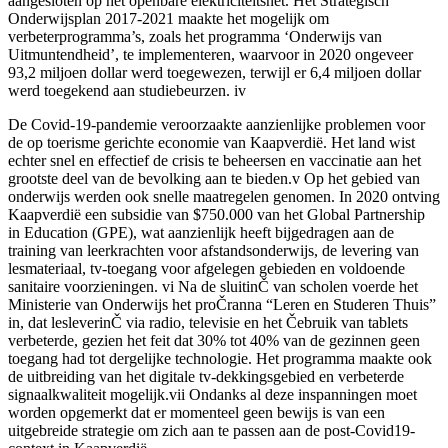
aangesloten op het openbare elektriciteitsnet. Het Strategisch
Onderwijsplan 2017-2021 maakte het mogelijk om
verbeterprogramma’s, zoals het programma ‘Onderwijs van
Uitmuntendheid’, te implementeren, waarvoor in 2020 ongeveer
93,2 miljoen dollar werd toegewezen, terwijl er 6,4 miljoen dollar
werd toegekend aan studiebeurzen. iv
De Covid-19-pandemie veroorzaakte aanzienlijke problemen voor
de op toerisme gerichte economie van Kaapverdië. Het land wist
echter snel en effectief de crisis te beheersen en vaccinatie aan het
grootste deel van de bevolking aan te bieden.v Op het gebied van
onderwijs werden ook snelle maatregelen genomen. In 2020 ontving
Kaapverdië een subsidie van $750.000 van het Global Partnership
in Education (GPE), wat aanzienlijk heeft bijgedragen aan de
training van leerkrachten voor afstandsonderwijs, de levering van
lesmateriaal, tv-toegang voor afgelegen gebieden en voldoende
sanitaire voorzieningen. vi Na de sluitinČ van scholen voerde het
Ministerie van Onderwijs het proČranna “Leren en Studeren Thuis”
in, dat lesleverinČ via radio, televisie en het Čebruik van tablets
verbeterde, gezien het feit dat 30% tot 40% van de gezinnen geen
toegang had tot dergelijke technologie. Het programma maakte ook
de uitbreiding van het digitale tv-dekkingsgebied en verbeterde
signaalkwaliteit mogelijk.vii Ondanks al deze inspanningen moet
worden opgemerkt dat er momenteel geen bewijs is van een
uitgebreide strategie om zich aan te passen aan de post-Covid19-