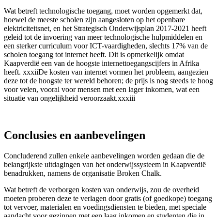
Wat betreft technologische toegang, moet worden opgemerkt dat,
hoewel de meeste scholen zijn aangesloten op het openbare
elektriciteitsnet, en het Strategisch Onderwijsplan 2017-2021 heeft
geleid tot de invoering van meer technologische hulpmiddelen en
een sterker curriculum voor ICT-vaardigheden, slechts 17% van de
scholen toegang tot internet heeft. Dit is opmerkelijk omdat
Kaapverdië een van de hoogste internettoegangscijfers in Afrika
heeft. xxxiiDe kosten van internet vormen het probleem, aangezien
deze tot de hoogste ter wereld behoren; de prijs is nog steeds te hoog
voor velen, vooral voor mensen met een lager inkomen, wat een
situatie van ongelijkheid veroorzaakt.xxxiii
Conclusies en aanbevelingen
Concluderend zullen enkele aanbevelingen worden gedaan die de
belangrijkste uitdagingen van het onderwijssysteem in Kaapverdië
benadrukken, namens de organisatie Broken Chalk.
Wat betreft de verborgen kosten van onderwijs, zou de overheid
moeten proberen deze te verlagen door gratis (of goedkope) toegang
tot vervoer, materialen en voedingsdiensten te bieden, met speciale
aandacht voor gezinnen met een laag inkomen en studenten die in