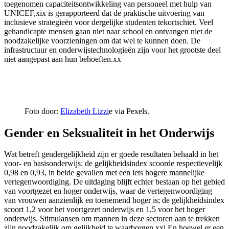
toegenomen capaciteitsontwikkeling van personeel met hulp van
UNICEF,xix is gerapporteerd dat de praktische uitvoering van
inclusieve strategieën voor dergelijke studenten tekortschiet. Veel
gehandicapte mensen gaan niet naar school en ontvangen niet de
noodzakelijke voorzieningen om dat wel te kunnen doen. De
infrastructuur en onderwijstechnologieën zijn voor het grootste deel
niet aangepast aan hun behoeften.xx
Foto door:
Elizabeth Lizzi
e via Pexels.
Gender en Seksualiteit in het Onderwijs
Wat betreft gendergelijkheid zijn er goede resultaten behaald in het
voor- en basisonderwijs: de gelijkheidsindex scoorde respectievelijk
0,98 en 0,93, in beide gevallen met een iets hogere mannelijke
vertegenwoordiging. De uitdaging blijft echter bestaan op het gebied
van voortgezet en hoger onderwijs, waar de vertegenwoordiging
van vrouwen aanzienlijk en toenemend hoger is; de gelijkheidsindex
scoort 1,2 voor het voortgezet onderwijs en 1,5 voor het hoger
onderwijs. Stimulansen om mannen in deze sectoren aan te trekken
zijn noodzakelijk
om gelijkheid te waarborgen.xxi En hoewel er een