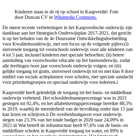
Kinderen staan in de rij op school in Kaapverdië: Foto
door Duncan CV in
Wikimedia Commons.
De meest recente verbeteringen in het Kaapverdische onderwijs zijn
dankbaar aan het Strategisch Onderwijsplan 2017-2021, dat gericht
is op het behalen van de 4e Duurzame Ontwikkelingsdoelstelling
voor Kwaliteitsonderwijs, met een focus op de volgende pijlers:
(i)
universele toegang tot voorschools onderwijs voor alle kinderen van
4 tot 5 jaar, inclusief kinderen met speciale behoeften; (ii) betere
aansluiting van voorschoolse educatie op het basisonderwijs, zodat
alle leerlingen twee jaar voorschools onderwijs volgen; en (iii)
gelijke toegang tot gratis, universeel onderwijs tot en met klas 8 door
middel van sociale actieplannen voor scholen, met speciale aandacht
voor prioriteitsgroepen en speciaal onderwijs voor iedereen.i
Kaapverdië heeft geleidelijk de toegang tot het basis- en middelbaar
onderwijs verbeterd. Het schooldeelnamepercentage was in 2021
gestegen tot 92,4%, en het alfabetiseringspercentage bereikte 88,5%
in 2019, waarbij de meerderheid van de bevolking ouder dan 15 jaar
kan lezen en schrijven.ii De overheidsuitgaven voor onderwijs
stegen van 23,3% van het totale budget in 2020 naar 24,09% in
2021.iii Wat betreft de infrastructuur heeft 97,6% van de basis- en
middelbare scholen in Kaapverdië toegang tot water, en 89% is