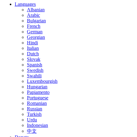
Languages
Albanian
Arabic
Bulgarian
French
German
Georgian
Hindi
Italian
Dutch
Slovak
Spanish
Swedish
Swahili
Luxembourgish
Hungarian
Papiamento
Portuguese
Romanian
Russian
Turkish
Urdu
Indonesian
中文