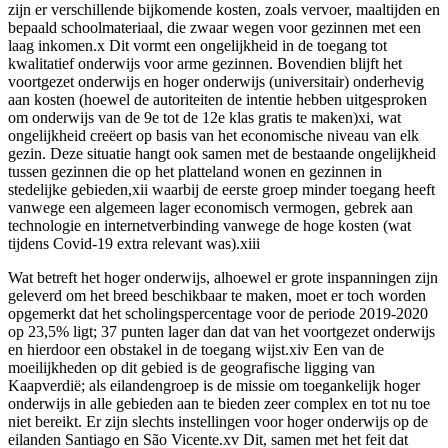
zijn er verschillende bijkomende kosten, zoals vervoer, maaltijden en
bepaald schoolmateriaal, die zwaar wegen voor gezinnen met een
laag inkomen.x Dit vormt een ongelijkheid in de toegang tot
kwalitatief onderwijs voor arme gezinnen. Bovendien blijft het
voortgezet onderwijs en hoger onderwijs (universitair) onderhevig
aan kosten (hoewel de autoriteiten de intentie hebben uitgesproken
om onderwijs van de 9e tot de 12e klas gratis te maken)xi, wat
ongelijkheid creëert op basis van het economische niveau van elk
gezin. Deze situatie hangt ook samen met de bestaande ongelijkheid
tussen gezinnen die op het platteland wonen en gezinnen in
stedelijke gebieden,xii waarbij de eerste groep minder toegang heeft
vanwege een algemeen lager economisch vermogen, gebrek aan
technologie en internetverbinding vanwege de hoge kosten (wat
tijdens Covid-19 extra relevant was).xiii
Wat betreft het hoger onderwijs, alhoewel er grote inspanningen zijn
geleverd om het breed beschikbaar te maken, moet er toch worden
opgemerkt dat het scholingspercentage voor de periode 2019-2020
op 23,5% ligt; 37 punten lager dan dat van het voortgezet onderwijs
en hierdoor een obstakel in de toegang wijst.xiv Een van de
moeilijkheden op dit gebied is de geografische ligging van
Kaapverdië; als eilandengroep is de missie om toegankelijk hoger
onderwijs in alle gebieden aan te bieden zeer complex en tot nu toe
niet bereikt. Er zijn slechts instellingen voor hoger onderwijs op de
eilanden Santiago en São Vicente.xv Dit, samen met het feit dat