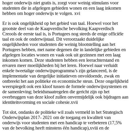
hoger onderwijs niet gratis is, zorgt voor weinig stimulans voor
studenten die in afgelegen gebieden wonen en een laag inkomen
hebben om hoger onderwijs te volgen. xvi
Er is ook ongelijkheid op het gebied van taal. Hoewel voor het
grootste deel van de Kaapverdische bevolking Kaapverdisch
Creools de eerste taal is, is Portugees nog steeds de enige officiële
taal en ook de onderwijstaal. Dit veroorzaakt duidelijke
ongelijkheden voor studenten die weinig blootstelling aan het
Portugees hebben, met name degenen die in landelijke gebieden en
afgelegen locaties wonen en vaak ook uit gezinnen met een laag
inkomen komen. Deze studenten hebben een leerachterstand en
ervaren meer
moeilijkheden bij het leren. Hoewel naar verluidt
enkele tweetalige onderwijsprogramma’s zijn gelanceerd, is de
implementatie van dergelijke initiatieven onvoldoende, zwak en
ontbreekt het aan politieke en economische steun. Deze ongelijkheid
weerspiegelt ook een kloof tussen de formele onderwijssystemen en
de samenleving; beleidsmaatregelen die gericht zijn op het
overbruggen van deze kloof zullen onvermijdelijk ook bijdragen aan
identiteitsvorming en sociale cohesie.xvii
Tot slot, ondanks de politieke wil zoals vermeld in het Strategisch
Onderwijsplan 2017- 2021 om de toegang en kwaliteit van
onderwijs voor studenten met een handicap te verbeteren (17,5%
van de bevolking heeft minstens één handicap),xviii en de