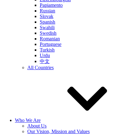
Papiamento
Russian
Slovak
Spanish
Swahili
Swedish
Romanian
Portuguese
Turkish
Urdu
中文
All Countries
Who We Are
About Us
Our Vision, Mission and Values