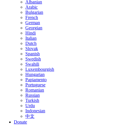
Albanian
Arabic
Bulgarian
French
German
Georgian
Hindi
Italian
Dutch
Slovak
Spanish
Swedish
Swahili
Luxembourgish
Hungarian
Papiamento
Portuguese
Romanian
Russian
Turkish
Urdu
Indonesian
中文
Donate