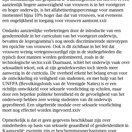
aanzienlijk hogere aanwezigheid van vrouwen is in het voortgezet
en hoger onderwijs, is het alfabetiseringspercentage voor mannen
momenteel bijna 10% hoger dan dat van vrouwen, wat eveneens
een ongelijkheid in toegang voor vrouwen aantoont.xxii
Ondanks aanzienlijke verbeteringen door de introductie van een
gendermodule in het curriculum van het voortgezet onderwijs,
bevatten de lesprogramma’s nog steeds discriminerende stereotypen
ten opzichte van vrouwen. Ook is dit zichtbaar in het feit dat
vrouwen weinig vertegenwoordigd zijn in de studiegebieden die
typisch door mannen worden gedomineerd, zoals in de
technologische sector.xxiii Daarnaast, schiet het onderwijs vaak over
seksualiteit tekort, ook al zijn genderkwesties toch steeds meer
aanwezig in de curricula. De overheid erkent het belang ervan voor
de ontwikkeling en veiligheid van studenten, en met hulp van het
UNFPA (Bevolkingsfonds van de Verenigde Naties) is er een
richtlijn ontwikkeld voor seksuele voorlichting op scholen, maar
door een beperkte politieke bereidheid en de gevoeligheid van het
onderwerp hebben zeer weinig studenten van dit onderwijs
geprofiteerd. Een uitgebreide module over seksuele voorlichting
moet nog effectief worden ingevoerd.xxiv
Opmerkelijk is dat er geen gegevens beschikbaar zijn over
minderheden op basis van seksuele geaardheid of genderidentiteit in
Kaapverdië; evenmin zijn er beschermingsmechanismen voor