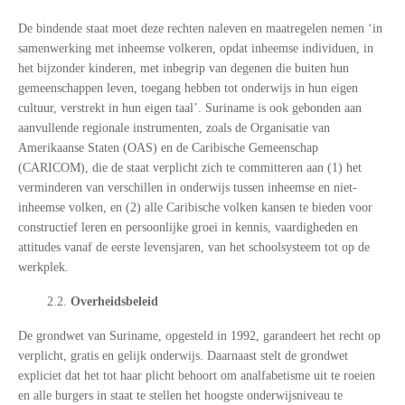
De bindende staat moet deze rechten naleven en maatregelen nemen ‘in
samenwerking met inheemse volkeren, opdat inheemse individuen, in
het bijzonder kinderen, met inbegrip van degenen die buiten hun
gemeenschappen leven, toegang hebben tot onderwijs in hun eigen
cultuur, verstrekt in hun eigen taal’. Suriname is ook gebonden aan
aanvullende regionale instrumenten, zoals de Organisatie van
Amerikaanse Staten (OAS) en de Caribische Gemeenschap
(CARICOM), die de staat verplicht zich te committeren aan (1) het
verminderen van verschillen in onderwijs tussen inheemse en niet-
inheemse volken, en (2) alle Caribische volken kansen te bieden voor
constructief leren en persoonlijke groei in kennis, vaardigheden en
attitudes vanaf de eerste levensjaren, van het schoolsysteem tot op de
werkplek.
2.2.
Overheidsbeleid
De grondwet van Suriname, opgesteld in 1992, garandeert het recht op
verplicht, gratis en gelijk onderwijs. Daarnaast stelt de grondwet
expliciet dat het tot haar plicht behoort om analfabetisme uit te roeien
en alle burgers in staat te stellen het hoogste onderwijsniveau te