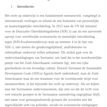
Introductie:
Het recht op onderwijs is een fundamenteel mensenrecht, vastgelegd in
internationale verdragen en erkend als een hoeksteen van persoonlijke
en maatschappelijke ontwikkeling. In 2015 nam de VN het initiatief
voor de Duurzame Ontwikkelingsdoelen (SDG’s) aan als een universele
oproep voor wereldwijde economische en menselijke ontwikkeling
tegen 2030.Kwaliteitsonderwijs staat op nummer 4 in de lijst van
SDG’s, met doelen die genderongelijkheid, analfabetisme en
onbetaalbaar onderwijs willen uitbannen. Dit artikel gaat over de
onderwijsuitdagingen van Suriname, een land dat in het noordoostelijke
puntje van het Zuid-Amerikaanse continent ligt, met een rijke
geschiedenis en een levendige cultuur. Hoewel Suriname de Sustainable
Development Goals (SDGs) Agenda heeft ondertekend, staat de Zuid-
Amerikaanse staat als een testament voor de voortdurende strijd voor
mensenrechten, in het bijzonder het recht op onderwijs. Als we kijken
naar het Surinaamse onderwijssysteem, dan zien we dat dit recht voor
veel etnische groepen in de Surinaamse samenleving ongrijpbaar blijft,
met name voor gemarginaliseerde groepen die worstelen met het
ingewikkelde web van politieke, sociale en economische uitdagingen