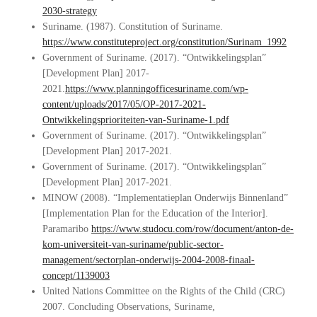
2030-strategy
Suriname. (1987). Constitution of Suriname.
https://www.constituteproject.org/constitution/Surinam_1992
Government of Suriname. (2017). “Ontwikkelingsplan”
[Development Plan] 2017-
2021.
https://www.planningofficesuriname.com/wp-
content/uploads/2017/05/OP-2017-2021-
Ontwikkelingsprioriteiten-van-Suriname-1.pdf
Government of Suriname. (2017). “Ontwikkelingsplan”
[Development Plan] 2017-2021.
Government of Suriname. (2017). “Ontwikkelingsplan”
[Development Plan] 2017-2021.
MINOW (2008). “Implementatieplan Onderwijs Binnenland”
[Implementation Plan for the Education of the Interior].
Paramaribo
https://www.studocu.com/row/document/anton-de-
kom-universiteit-van-suriname/public-sector-
management/sectorplan-onderwijs-2004-2008-finaal-
concept/1139003
United Nations Committee on the Rights of the Child (CRC)
2007. Concluding Observations, Suriname,