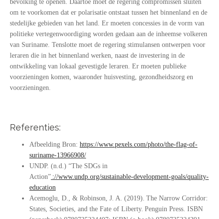
bevolking te openen. Daartoe moet de regering compromissen sluiten
om te voorkomen dat er polarisatie ontstaat tussen het binnenland en de
stedelijke gebieden van het land. Er moeten concessies in de vorm van
politieke vertegenwoordiging worden gedaan aan de inheemse volkeren
van Suriname. Tenslotte moet de regering stimulansen ontwerpen voor
leraren die in het binnenland werken, naast de investering in de
ontwikkeling van lokaal gevestigde leraren. Er moeten publieke
voorzieningen komen, waaronder huisvesting, gezondheidszorg en
voorzieningen.
Referenties:
Afbeelding Bron:
https://www.pexels.com/photo/the-flag-of-
suriname-13966908/
UNDP. (n.d.) “The SDGs in
Action”
://www.undp.org/sustainable-development-goals/quality-
education
Acemoglu, D., & Robinson, J. A. (2019). The Narrow Corridor:
States, Societies, and the Fate of Liberty. Penguin Press. ISBN