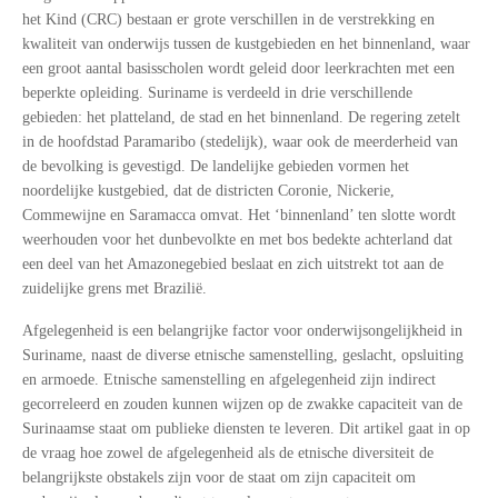
het Kind (CRC) bestaan er grote verschillen in de verstrekking en
kwaliteit van onderwijs tussen de kustgebieden en het binnenland, waar
een groot aantal basisscholen wordt geleid door leerkrachten met een
beperkte opleiding. Suriname is verdeeld in drie verschillende
gebieden: het platteland, de stad en het binnenland. De regering zetelt
in de hoofdstad Paramaribo (stedelijk), waar ook de meerderheid van
de bevolking is gevestigd. De landelijke gebieden vormen het
noordelijke kustgebied, dat de districten Coronie, Nickerie,
Commewijne en Saramacca omvat. Het ‘binnenland’ ten slotte wordt
weerhouden voor het dunbevolkte en met bos bedekte achterland dat
een deel van het Amazonegebied beslaat en zich uitstrekt tot aan de
zuidelijke grens met Brazilië.
Afgelegenheid is een belangrijke factor voor onderwijsongelijkheid in
Suriname, naast de diverse etnische samenstelling, geslacht, opsluiting
en armoede. Etnische samenstelling en afgelegenheid zijn indirect
gecorreleerd en zouden kunnen wijzen op de zwakke capaciteit van de
Surinaamse staat om publieke diensten te leveren. Dit artikel gaat in op
de vraag hoe zowel de afgelegenheid als de etnische diversiteit de
belangrijkste obstakels zijn voor de staat om zijn capaciteit om