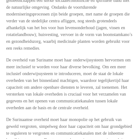
gemeenschappen een sterke sociaaleconomische en spirituele band met
de natuurlijke omgeving. Ondanks de voortdurende
moderniseringsprocessen zijn beide groepen, met name de groepen die
verder van de stedelijke centra afliggen, nog steeds grotendeels
afhankelijk van het bos voor hun levensonderhoud (jagen, vissen en
rotatielandbouw); huisvesting, vervoer in de vorm van boomstamkano’s
en gezondheidszorg, waarbij medicinale planten worden gebruikt voor
een reeks remedies.
De overheid van Suriname moet haar onderwijssysteem hervormen om
meer inclusief te worden voor haar diverse bevolking. Om een meer
inclusief onderwijssysteem te introduceren, moet de staat de lokale
overheden van het binnenland machtigen, waardoor tegelijkertijd haar
capaciteit om andere openbare diensten te leveren, zal toenemen. Het
versterken van lokale overheden is cruciaal voor het verzamelen van
gegevens en het openen van communicatiekanalen tussen lokale
overheden aan de basis en de centrale overheid.
De Surinaamse overheid moet haar monopolie op het gebruik van
geweld vergroten, simpelweg door haar capaciteit om haar grondgebied
te reguleren te vergroten en communicatiekanalen met de inheemse