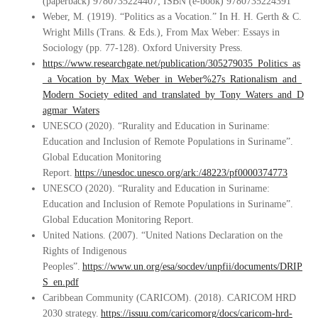
(paperback) 9780735224407; ISBN (e-book) 9780735224391
Weber, M. (1919). “Politics as a Vocation.” In H. H. Gerth & C.
Wright Mills (Trans. & Eds.), From Max Weber: Essays in
Sociology (pp. 77-128). Oxford University Press.
https://www.researchgate.net/publication/305279035_Politics_as
_a_Vocation_by_Max_Weber_in_Weber%27s_Rationalism_and_
Modern_Society_edited_and_translated_by_Tony_Waters_and_D
agmar_Waters
UNESCO (2020). “Rurality and Education in Suriname:
Education and Inclusion of Remote Populations in Suriname”.
Global Education Monitoring
Report.
https://unesdoc.unesco.org/ark:/48223/pf0000374773
UNESCO (2020). “Rurality and Education in Suriname:
Education and Inclusion of Remote Populations in Suriname”.
Global Education Monitoring Report.
United Nations. (2007). “United Nations Declaration on the
Rights of Indigenous
Peoples”.
https://www.un.org/esa/socdev/unpfii/documents/DRIP
S_en.pdf
Caribbean Community (CARICOM). (2018). CARICOM HRD
2030 strategy.
https://issuu.com/caricomorg/docs/caricom-hrd-