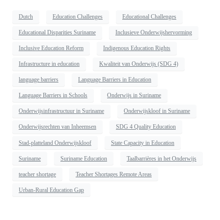
Dutch
Education Challenges
Educational Challenges
Educational Disparities Suriname
Inclusieve Onderwijshervorming
Inclusive Education Reform
Indigenous Education Rights
Infrastructure in education
Kwaliteit van Onderwijs (SDG 4)
language barriers
Language Barriers in Education
Language Barriers in Schools
Onderwijs in Suriname
Onderwijsinfrastructuur in Suriname
Onderwijskloof in Suriname
Onderwijsrechten van Inheemsen
SDG 4 Quality Education
Stad-platteland Onderwijskloof
State Capacity in Education
Suriname
Suriname Education
Taalbarrières in het Onderwijs
teacher shortage
Teacher Shortages Remote Areas
Urban-Rural Education Gap