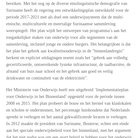
bereiken. Met het oog op de diverse etnolinguïstische demografie van
Suriname heeft de regering een ontwikkelingsplan ontwikkeld voor de
periode 2017-2021 met als doel een onderwijssysteem dat de multi-
etnische, multiculturele en meertalige Surinaamse samenleving
weerspiegelt. Het plan wijdt het ontwerpen van programma’s aan het
toegankelijker maken van onderwijs voor alle segmenten van de
samenleving, inclusief jonge en oudere burgers. Het belangrijkste is dat
het plan het gebrek aan kwaliteitsonderwijs in de “binnenlandregio”
herkent en expliciet uitdagingen noemt zoals het “gebrek aan volledig
gecertificeerde, ontoereikende fysieke infrastructuur, de taalbarrière, de
afstand van huis naar school en het gebrek aan goed en veilig
drinkwater en continuïteit van de elektriciteit”.
Het Ministerie van Onderwijs heeft een uitgebreid ‘Implementatieplan
voor Onderwijs in het Binnenland’ opgesteld voor de periode tussen
2008 en 2015. Het plan probeert de bouw en het herstel van klaslokalen
en scholen te ondersteunen, het percentage huishoudens dat Nederlands
spreekt te verhogen en het aantal gekwalificeerde leraren te verhogen.
In 2012 maakte de president van Suriname, Bouterse, echter een einde
aan het speciale onderwijsbeleid voor het binnenland, met het argument
dat het niet nodig was om een apart beleid te hebben voor het onderwijs