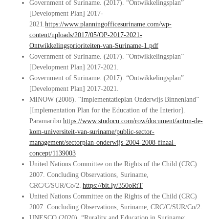
Government of Suriname. (2017). “Ontwikkelingsplan”
[Development Plan] 2017-
2021.
https://www.planningofficesuriname.com/wp-
content/uploads/2017/05/OP-2017-2021-
Ontwikkelingsprioriteiten-van-Suriname-1.pdf
Government of Suriname. (2017). “Ontwikkelingsplan”
[Development Plan] 2017-2021.
Government of Suriname. (2017). “Ontwikkelingsplan”
[Development Plan] 2017-2021.
MINOW (2008). “Implementatieplan Onderwijs Binnenland”
[Implementation Plan for the Education of the Interior].
Paramaribo
https://www.studocu.com/row/document/anton-de-
kom-universiteit-van-suriname/public-sector-
management/sectorplan-onderwijs-2004-2008-finaal-
concept/1139003
United Nations Committee on the Rights of the Child (CRC)
2007. Concluding Observations, Suriname,
CRC/C/SUR/Co/2.
https://bit.ly/350oRtT
United Nations Committee on the Rights of the Child (CRC)
2007. Concluding Observations, Suriname, CRC/C/SUR/Co/2.
UNESCO (2020). “Rurality and Education in Suriname: