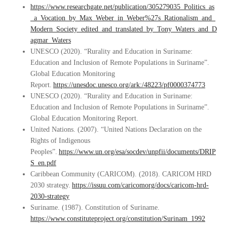
https://www.researchgate.net/publication/305279035_Politics_as
_a_Vocation_by_Max_Weber_in_Weber%27s_Rationalism_and_
Modern_Society_edited_and_translated_by_Tony_Waters_and_D
agmar_Waters
UNESCO (2020). “Rurality and Education in Suriname:
Education and Inclusion of Remote Populations in Suriname”.
Global Education Monitoring
Report.
https://unesdoc.unesco.org/ark:/48223/pf0000374773
UNESCO (2020). “Rurality and Education in Suriname:
Education and Inclusion of Remote Populations in Suriname”.
Global Education Monitoring Report.
United Nations. (2007). “United Nations Declaration on the
Rights of Indigenous
Peoples”.
https://www.un.org/esa/socdev/unpfii/documents/DRIP
S_en.pdf
Caribbean Community (CARICOM). (2018). CARICOM HRD
2030 strategy.
https://issuu.com/caricomorg/docs/caricom-hrd-
2030-strategy
Suriname. (1987). Constitution of Suriname.
https://www.constituteproject.org/constitution/Surinam_1992