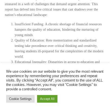
ensnared in a web of challenges that demand urgent attention. This
report has delved into five critical issues that cast shadows over the
nation’s educational landscape:
Insufficient Funding: A chronic shortage of financial resources
hampers the quality of education, hindering the nurturing of
young minds.
Quality of Education: Rote memorization and standardized
testing take precedence over critical thinking and creativity,
leaving students ill-prepared for the complexities of the modern
world.
Educational Inequality: Disparities in access to education and
educational outcomes persist, affecting marginalized
We use cookies on our website to give you the most relevant
communities and perpetuating social divisions.
experience by remembering your preferences and repeat
Teacher Shortage: A severe lack of qualified educators,
visits. By clicking “Accept All”, you consent to the use of ALL
particularly in rural areas and critical subjects, disrupts the
the cookies. However, you may visit "Cookie Settings" to
provide a controlled consent.
learning process and hinders student development.
These challenges collectively pose a profound threat to Thailand’s
Cookie Settings
Accept All
education system and, by extension, its future. A nation’s strength lies
in equipping its youth with the knowledge and skills to navigate an