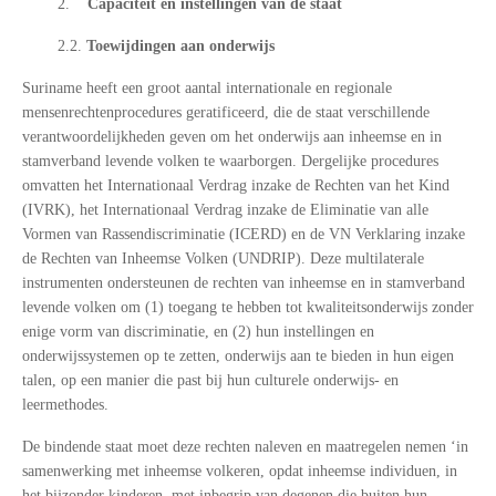
2.
Capaciteit en instellingen van de staat
2.2.
Toewijdingen aan onderwijs
Suriname heeft een groot aantal internationale en regionale
mensenrechtenprocedures geratificeerd, die de staat verschillende
verantwoordelijkheden geven om het onderwijs aan inheemse en in
stamverband levende volken te waarborgen. Dergelijke procedures
omvatten het Internationaal Verdrag inzake de Rechten van het Kind
(IVRK), het Internationaal Verdrag inzake de Eliminatie van alle
Vormen van Rassendiscriminatie (ICERD) en de VN Verklaring inzake
de Rechten van Inheemse Volken (UNDRIP). Deze multilaterale
instrumenten ondersteunen de rechten van inheemse en in stamverband
levende volken om (1) toegang te hebben tot kwaliteitsonderwijs zonder
enige vorm van discriminatie, en (2) hun instellingen en
onderwijssystemen op te zetten, onderwijs aan te bieden in hun eigen
talen, op een manier die past bij hun culturele onderwijs- en
leermethodes.
De bindende staat moet deze rechten naleven en maatregelen nemen ‘in
samenwerking met inheemse volkeren, opdat inheemse individuen, in
het bijzonder kinderen, met inbegrip van degenen die buiten hun