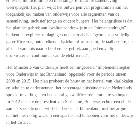
etnische, multiculturele en meertalige Surinaamse samenleving
weerspiegelt. Het plan wijdt het ontwerpen van programma’s aan het
toegankelijker maken van onderwijs voor alle segmenten van de
samenleving, inclusief jonge en oudere burgers. Het belangrijkste is dat
het plan het gebrek aan kwaliteitsonderwijs in de “binnenlandregio”
herkent en expliciet uitdagingen noemt zoals het “gebrek aan volledig
gecertificeerde, ontoereikende fysieke infrastructuur, de taalbarrière, de
afstand van huis naar school en het gebrek aan goed en veilig
drinkwater en continuïteit van de elektriciteit”.
Het Ministerie van Onderwijs heeft een uitgebreid ‘Implementatieplan
voor Onderwijs in het Binnenland’ opgesteld voor de periode tussen
2008 en 2015. Het plan probeert de bouw en het herstel van klaslokalen
en scholen te ondersteunen, het percentage huishoudens dat Nederlands
spreekt te verhogen en het aantal gekwalificeerde leraren te verhogen.
In 2012 maakte de president van Suriname, Bouterse, echter een einde
aan het speciale onderwijsbeleid voor het binnenland, met het argument
dat het niet nodig was om een apart beleid te hebben voor het onderwijs
in het district.