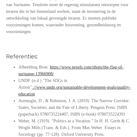
van Suriname. Tenslotte moet de regering stimulansen ontwerpen voor
leraren die in het binnenland werken, naast de investering in de
ontwikkeling van lokaal gevestigde leraren. Er moeten publieke
voorzieningen komen, waaronder huisvesting, gezondheidszorg en
voorzieningen.
Referenties:
Afbeelding Bron:
https://www.pexels.com/photo/the-flag-of-
suriname-13966908/
UNDP. (n.d.) “The SDGs in
Action”
://www.undp.org/sustainable-development-goals/quality-
education
Acemoglu, D., & Robinson, J. A. (2019). The Narrow Corridor:
States, Societies, and the Fate of Liberty. Penguin Press. ISBN
(paperback) 9780735224407; ISBN (e-book) 9780735224391
Weber, M. (1919). “Politics as a Vocation.” In H. H. Gerth & C.
Wright Mills (Trans. & Eds.), From Max Weber: Essays in
Sociology (pp. 77-128). Oxford University Press.