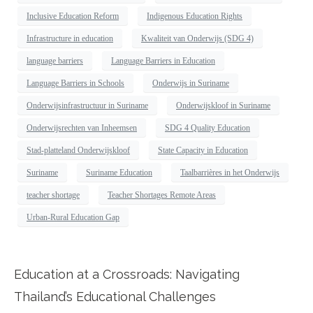
Inclusive Education Reform
Indigenous Education Rights
Infrastructure in education
Kwaliteit van Onderwijs (SDG 4)
language barriers
Language Barriers in Education
Language Barriers in Schools
Onderwijs in Suriname
Onderwijsinfrastructuur in Suriname
Onderwijskloof in Suriname
Onderwijsrechten van Inheemsen
SDG 4 Quality Education
Stad-platteland Onderwijskloof
State Capacity in Education
Suriname
Suriname Education
Taalbarrières in het Onderwijs
teacher shortage
Teacher Shortages Remote Areas
Urban-Rural Education Gap
Education at a Crossroads: Navigating
Thailand’s Educational Challenges