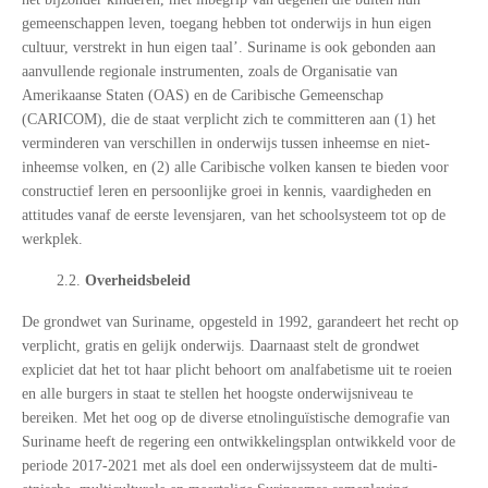
gemeenschappen leven, toegang hebben tot onderwijs in hun eigen
cultuur, verstrekt in hun eigen taal’. Suriname is ook gebonden aan
aanvullende regionale instrumenten, zoals de Organisatie van
Amerikaanse Staten (OAS) en de Caribische Gemeenschap
(CARICOM), die de staat verplicht zich te committeren aan (1) het
verminderen van verschillen in onderwijs tussen inheemse en niet-
inheemse volken, en (2) alle Caribische volken kansen te bieden voor
constructief leren en persoonlijke groei in kennis, vaardigheden en
attitudes vanaf de eerste levensjaren, van het schoolsysteem tot op de
werkplek.
2.2.
Overheidsbeleid
De grondwet van Suriname, opgesteld in 1992, garandeert het recht op
verplicht, gratis en gelijk onderwijs. Daarnaast stelt de grondwet
expliciet dat het tot haar plicht behoort om analfabetisme uit te roeien
en alle burgers in staat te stellen het hoogste onderwijsniveau te
bereiken. Met het oog op de diverse etnolinguïstische demografie van
Suriname heeft de regering een ontwikkelingsplan ontwikkeld voor de
periode 2017-2021 met als doel een onderwijssysteem dat de multi-