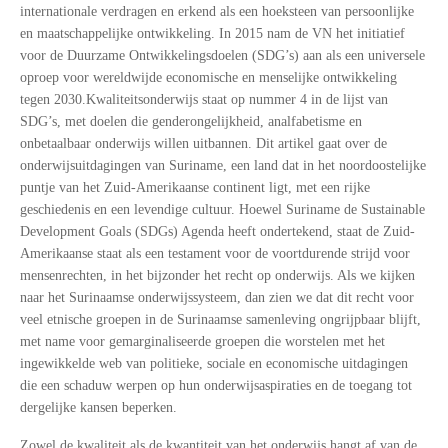
internationale verdragen en erkend als een hoeksteen van persoonlijke
en maatschappelijke ontwikkeling. In 2015 nam de VN het initiatief
voor de Duurzame Ontwikkelingsdoelen (SDG’s) aan als een universele
oproep voor wereldwijde economische en menselijke ontwikkeling
tegen 2030.Kwaliteitsonderwijs staat op nummer 4 in de lijst van
SDG’s, met doelen die genderongelijkheid, analfabetisme en
onbetaalbaar onderwijs willen uitbannen. Dit artikel gaat over de
onderwijsuitdagingen van Suriname, een land dat in het noordoostelijke
puntje van het Zuid-Amerikaanse continent ligt, met een rijke
geschiedenis en een levendige cultuur. Hoewel Suriname de Sustainable
Development Goals (SDGs) Agenda heeft ondertekend, staat de Zuid-
Amerikaanse staat als een testament voor de voortdurende strijd voor
mensenrechten, in het bijzonder het recht op onderwijs. Als we kijken
naar het Surinaamse onderwijssysteem, dan zien we dat dit recht voor
veel etnische groepen in de Surinaamse samenleving ongrijpbaar blijft,
met name voor gemarginaliseerde groepen die worstelen met het
ingewikkelde web van politieke, sociale en economische uitdagingen
die een schaduw werpen op hun onderwijsaspiraties en de toegang tot
dergelijke kansen beperken.
Zowel de kwaliteit als de kwantiteit van het onderwijs hangt af van de